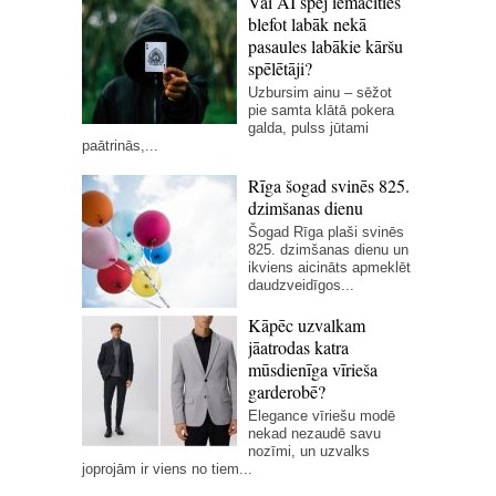
Vai AI spēj iemācīties
blefot labāk nekā
pasaules labākie kāršu
spēlētāji?
Uzbursim ainu – sēžot
pie samta klātā pokera
galda, pulss jūtami
paātrinās,...
Rīga šogad svinēs 825.
dzimšanas dienu
Šogad Rīga plaši svinēs
825. dzimšanas dienu un
ikviens aicināts apmeklēt
daudzveidīgos...
Kāpēc uzvalkam
jāatrodas katra
mūsdienīga vīrieša
garderobē?
Elegance vīriešu modē
nekad nezaudē savu
nozīmi, un uzvalks
joprojām ir viens no tiem...