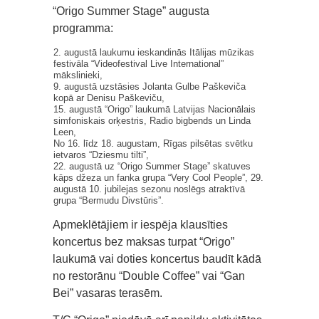
“Origo Summer Stage” augusta
programma:
2. augustā laukumu ieskandinās Itālijas mūzikas
festivāla “Videofestival Live International”
mākslinieki,
9. augustā uzstāsies Jolanta Gulbe Paškeviča
kopā ar Denisu Paškeviču,
15. augustā “Origo” laukumā Latvijas Nacionālais
simfoniskais orķestris, Radio bigbends un Linda
Leen,
No 16. līdz 18. augustam, Rīgas pilsētas svētku
ietvaros “Dziesmu tilti”,
22. augustā uz “Origo Summer Stage” skatuves
kāps džeza un fanka grupa “Very Cool People”, 29.
augustā 10. jubilejas sezonu noslēgs atraktīvā
grupa “Bermudu Divstūris”.
Apmeklētājiem ir iespēja klausīties
koncertus bez maksas turpat “Origo”
laukumā vai doties koncertus baudīt kādā
no restorānu “Double Coffee” vai “Gan
Bei” vasaras terasēm.