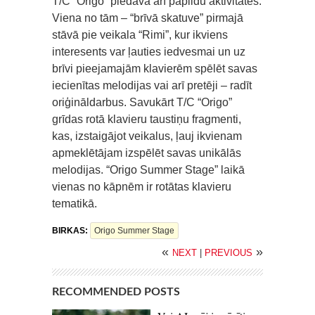
T/C “Origo” piedāvā arī papildu aktivitātes.
Viena no tām – “brīvā skatuve” pirmajā
stāvā pie veikala “Rimi”, kur ikviens
interesents var ļauties iedvesmai un uz
brīvi pieejamajām klavierēm spēlēt savas
iecienītas melodijas vai arī pretēji – radīt
oriģināldarbus. Savukārt T/C “Origo”
grīdas rotā klavieru taustiņu fragmenti,
kas, izstaigājot veikalus, ļauj ikvienam
apmeklētājam izspēlēt savas unikālās
melodijas. “Origo Summer Stage” laikā
vienas no kāpnēm ir rotātas klavieru
tematikā.
BIRKAS:
Origo Summer Stage
«
»
NEXT
|
PREVIOUS
RECOMMENDED POSTS