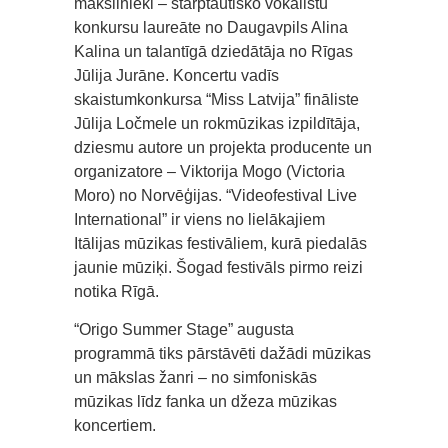
mākslinieki – starptautisko vokālistu
konkursu laureāte no Daugavpils Alina
Kalina un talantīgā dziedātāja no Rīgas
Jūlija Jurāne. Koncertu vadīs
skaistumkonkursa “Miss Latvija” fināliste
Jūlija Ločmele un rokmūzikas izpildītāja,
dziesmu autore un projekta producente un
organizatore – Viktorija Mogo (Victoria
Moro) no Norvēģijas. “Videofestival Live
International” ir viens no lielākajiem
Itālijas mūzikas festivāliem, kurā piedalās
jaunie mūziķi. Šogad festivāls pirmo reizi
notika Rīgā.
“Origo Summer Stage” augusta
programmā tiks pārstāvēti dažādi mūzikas
un mākslas žanri – no simfoniskās
mūzikas līdz fanka un džeza mūzikas
koncertiem.