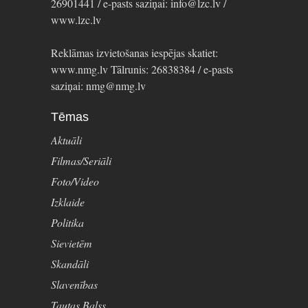
26901441 / e-pasts saziņai: info@lzc.lv /
www.lzc.lv
Reklāmas izvietošanas iespējas skatiet:
www.nmg.lv Tālrunis: 26838384 / e-pasts
saziņai: nmg@nmg.lv
Tēmas
Aktuāli
Filmas/Seriāli
Foto/Video
Izklaide
Politika
Sievietēm
Skandāli
Slavenības
Tautas Balss