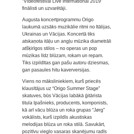
“Videofestival Live International 2019”
finālisti un uzvarētāji.
Augusta koncertprogrammu Origo
laukumā uzsāks muzikālie ritmi no Itālijas,
Ukrainas un Vācijas. Koncertā tiks
atskaņota itāļu un angļu mūzika diametrāli
atšķirīgos stilos – no operas un pop
mūzikas līdz blūzam, rokam un repam.
Tiks izpildītas gan pašu autoru dziesmas,
gan pasaules hitu kaverversijas.
Viens no māksliniekiem, kurš priecēs
klausītājus uz “Origo Summer Stage”
skatuves, būs Vācijas labākā ģitārista
titula īpašnieks, producents, komponists,
kā arī vācu blūza un roka grupas “Jørg”
vokālists, kurš izpildīs akustiskas
melodijas blūza un roka stilā. Savukārt,
pozitīvu vieglo vasaras skanējumu radīs