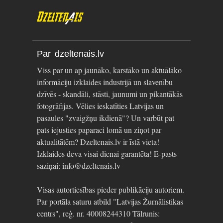
Par dzeltenais.lv
Viss par un ap jaunāko, karstāko un aktuālāko
informāciju izklaides industrijā un slavenību
dzīvēs - skandāli, stāsti, jaunumi un pikantākās
fotogrāfijas. Vēlies ieskatīties Latvijas un
pasaules "zvaigžņu ikdienā"? Un varbūt pat
pats iejusties paparaci lomā un ziņot par
aktualitātēm? Dzeltenais.lv ir īstā vieta!
Izklaides deva visai dienai garantēta! E-pasts
saziņai: info@dzeltenais.lv
Visas autortiesības pieder publikāciju autoriem.
Par portāla saturu atbild "Latvijas Žurnālistikas
centrs", reģ. nr. 40008244310 Tālrunis: