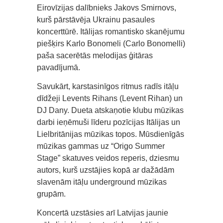
Eirovīzijas dalībnieks Jakovs Smirnovs,
kurš pārstāvēja Ukrainu pasaules
koncerttūrē. Itālijas romantisko skanējumu
piešķirs Karlo Bonomeli (Carlo Bonomelli)
paša sacerētās melodijas ģitāras
pavadījumā.
Savukārt, karstasinīgos ritmus radīs itāļu
dīdžeji Levents Rihans (Levent Rihan) un
DJ Dany. Dueta atskaņotie klubu mūzikas
darbi ieņēmuši līderu pozīcijas Itālijas un
Lielbritānijas mūzikas topos. Mūsdienīgās
mūzikas gammas uz “Origo Summer
Stage” skatuves veidos reperis, dziesmu
autors, kurš uzstājies kopā ar dažādām
slavenām itāļu underground mūzikas
grupām.
Koncertā uzstāsies arī Latvijas jaunie