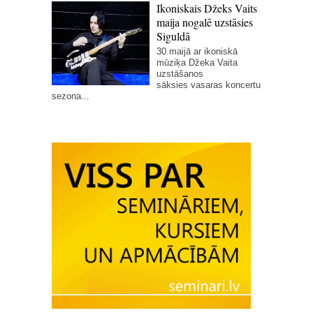
Ikoniskais Džeks Vaits
maija nogalē uzstāsies
Siguldā
30.maijā ar ikoniskā
mūziķa Džeka Vaita
uzstāšanos
sāksies vasaras koncertu
sezona...