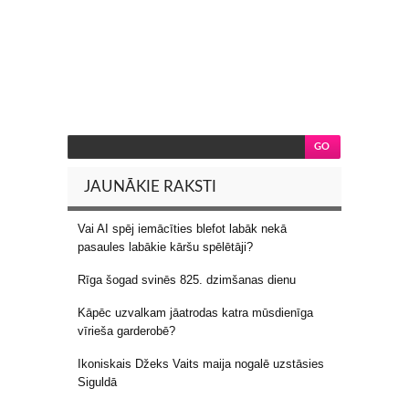
JAUNĀKIE RAKSTI
Vai AI spēj iemācīties blefot labāk nekā
pasaules labākie kāršu spēlētāji?
Rīga šogad svinēs 825. dzimšanas dienu
Kāpēc uzvalkam jāatrodas katra mūsdienīga
vīrieša garderobē?
Ikoniskais Džeks Vaits maija nogalē uzstāsies
Siguldā