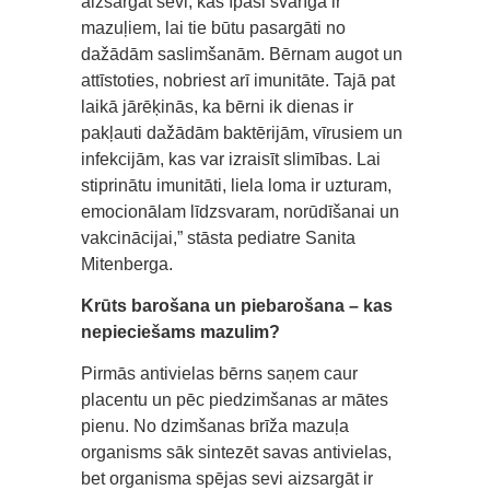
aizsargāt sevi, kas īpaši svarīga ir
mazuļiem, lai tie būtu pasargāti no
dažādām saslimšanām. Bērnam augot un
attīstoties, nobriest arī imunitāte. Tajā pat
laikā jārēķinās, ka bērni ik dienas ir
pakļauti dažādām baktērijām, vīrusiem un
infekcijām, kas var izraisīt slimības. Lai
stiprinātu imunitāti, liela loma ir uzturam,
emocionālam līdzsvaram, norūdīšanai un
vakcinācijai,” stāsta pediatre Sanita
Mitenberga.
Krūts barošana un piebarošana – kas
nepieciešams mazulim?
Pirmās antivielas bērns saņem caur
placentu un pēc piedzimšanas ar mātes
pienu. No dzimšanas brīža mazuļa
organisms sāk sintezēt savas antivielas,
bet organisma spējas sevi aizsargāt ir