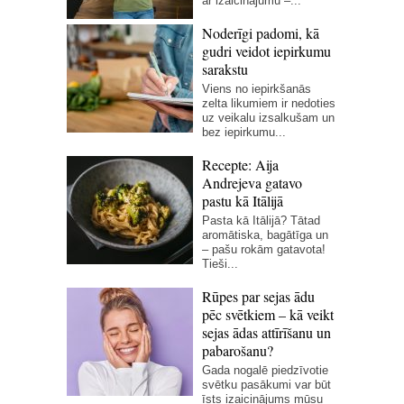
ar izaicinājumu –...
Noderīgi padomi, kā
gudri veidot iepirkumu
sarakstu
Viens no iepirkšanās
zelta likumiem ir nedoties
uz veikalu izsalkušam un
bez iepirkumu...
Recepte: Aija
Andrejeva gatavo
pastu kā Itālijā
Pasta kā Itālijā? Tātad
aromātiska, bagātīga un
– pašu rokām gatavota!
Tieši...
Rūpes par sejas ādu
pēc svētkiem – kā veikt
sejas ādas attīrīšanu un
pabarošanu?
Gada nogalē piedzīvotie
svētku pasākumi var būt
īsts izaicinājums mūsu