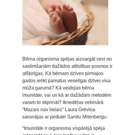
Bērna organisma spējas aizsargāt sevi no
saslimšanām dažādos attīstības posmos ir
atšķirīgas. Kā bērnam dzīves pirmajos
gados ielikt pamatus veselīgai dzīvei visa
mūža garumā? Kā veidojas bērna
imunitāte, vai un kā ar dažādām metodēm
varam to stiprināt? Iknedēļas vebinārā
“Mazais nav lielais” Laura Grēviņa
sarunājas ar pediatri Sanitu Mitenbergu.
“Imunitāte ir organisma vispārējā spēja