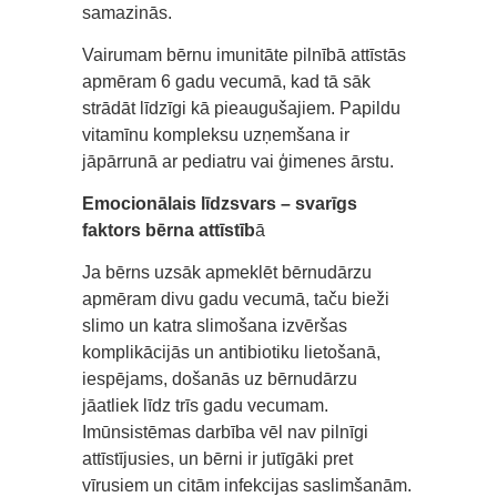
samazinās.
Vairumam bērnu imunitāte pilnībā attīstās
apmēram 6 gadu vecumā, kad tā sāk
strādāt līdzīgi kā pieaugušajiem. Papildu
vitamīnu kompleksu uzņemšana ir
jāpārrunā ar pediatru vai ģimenes ārstu.
Emocionālais līdzsvars – svarīgs
faktors bērna attīstīb
ā
Ja bērns uzsāk apmeklēt bērnudārzu
apmēram divu gadu vecumā, taču bieži
slimo un katra slimošana izvēršas
komplikācijās un antibiotiku lietošanā,
iespējams, došanās uz bērnudārzu
jāatliek līdz trīs gadu vecumam.
Imūnsistēmas darbība vēl nav pilnīgi
attīstījusies, un bērni ir jutīgāki pret
vīrusiem un citām infekcijas saslimšanām.