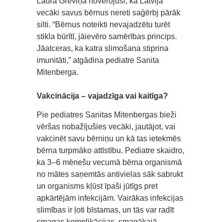
Laura Grēviņa novērojusi, ka Latvijā
vecāki savus bērnus nereti saģērbj pārāk
silti. “Bērnus noteikti nevajadzētu turēt
stikla būrītī, jāievēro samērības princips.
Jāatceras, ka katra slimošana stiprina
imunitāti,” atgādina pediatre Sanita
Mitenberga.
Vakcinācija – vajadzīga vai kaitīga?
Pie pediatres Sanitas Mitenbergas bieži
vēršas nobažījušies vecāki, jautājot, vai
vakcinēt savu bērniņu un kā tas ietekmēs
bērna turpmāko attīstību. Pediatre skaidro,
ka 3–6 mēnešu vecumā bērna organismā
no mātes saņemtās antivielas sāk sabrukt
un organisms kļūst īpaši jūtīgs pret
apkārtējām infekcijām. Vairākas infekcijas
slimības ir ļoti bīstamas, un tās var radīt
smagas komplikācijas, smagākajā