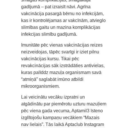
gadījumā – pat izraisīt nāvi. Agrīna
vakcinācija pasargā bērnu no infekcijām,
kas ir kontrolējamas ar vakcīnām, atvieglo
slimības gaitu un mazina komplikācijas
infekcijas slimību gadījumā.
Imunitāte pēc vienas vakcinācijas reizes
neizveidojas, tāpēc svarīgi ir iziet pilnu
vakcinācijas kursu. Tikai pēc
revakcinācijas sāk izstrādāties antivielas,
kuras palīddz mazuļa organismam savā
“atmiņā” saglabāt imūno atbildi
mikroorganismiem.
Lai veicinātu vecāku izpratni un
atgādinātu par piemērotu uzturu mazuļiem
pēc viena gada vecuma, Aptamil3 īsteno
izglītojošu kampaņu vecākiem “Mazais
nav lielais”. Tās laikā Aptaclub Instagram