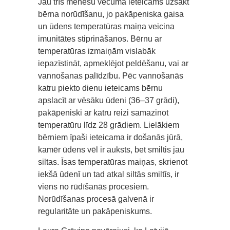
Jau trīs mēnešu vecumā ieteicams uzsākt
bērna norūdīšanu, jo pakāpeniska gaisa
un ūdens temperatūras maiņa veicina
imunitātes stiprināšanos. Bērnu ar
temperatūras izmaiņām vislabāk
iepazīstināt, apmeklējot peldēšanu, vai ar
vannošanas palīdzību. Pēc vannošanās
katru piekto dienu ieteicams bērnu
apslacīt ar vēsāku ūdeni (36–37 grādi),
pakāpeniski ar katru reizi samazinot
temperatūru līdz 28 grādiem. Lielākiem
bērniem īpaši ieteicama ir došanās jūrā,
kamēr ūdens vēl ir auksts, bet smiltis jau
siltas. Īsas temperatūras maiņas, skrienot
iekšā ūdenī un tad atkal siltās smiltīs, ir
viens no rūdīšanās procesiem.
Norūdīšanas procesā galvenā ir
regularitāte un pakāpeniskums.