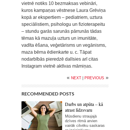
vietnē notiks 10 bezmaksas vebināri,
kuros kampaņas vēstnese Laura Grēviņa
kopā ar ekspertiem – pediatriem, uztura
speciālistiem, psihologu un fizioterapeitu
– stundu garās sarunās pārrunās tādas
tēmas kā mazuļa uzturs un imunitāte,
vadīta ēšana, veģetārisms un vegānisms,
maza bērna ēdienkarte u. c. Tāpat
nodarbībās pieredzē dalīsies arī citas
Instagram vietnē aktīvas māmiņas.
«
»
NEXT
|
PREVIOUS
RECOMMENDED POSTS
Darbs un atpūta – kā
atrast līdzsvaru
Mūsdienu straujajā
dzīves ritmā arvien
vairāk cilvēku saskaras