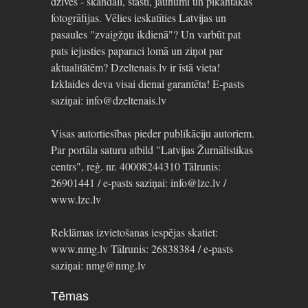
dzīvēs - skandāli, stāsti, jaunumi un pikantākās
fotogrāfijas. Vēlies ieskatīties Latvijas un
pasaules "zvaigžņu ikdienā"? Un varbūt pat
pats iejusties paparaci lomā un ziņot par
aktualitātēm? Dzeltenais.lv ir īstā vieta!
Izklaides deva visai dienai garantēta! E-pasts
saziņai: info@dzeltenais.lv
Visas autortiesības pieder publikāciju autoriem.
Par portāla saturu atbild "Latvijas Žurnālistikas
centrs", reģ. nr. 40008244310 Tālrunis:
26901441 / e-pasts saziņai: info@lzc.lv /
www.lzc.lv
Reklāmas izvietošanas iespējas skatiet:
www.nmg.lv Tālrunis: 26838384 / e-pasts
saziņai: nmg@nmg.lv
Tēmas