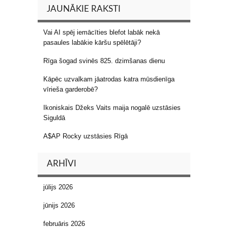
JAUNĀKIE RAKSTI
Vai AI spēj iemācīties blefot labāk nekā
pasaules labākie kāršu spēlētāji?
Rīga šogad svinēs 825. dzimšanas dienu
Kāpēc uzvalkam jāatrodas katra mūsdienīga
vīrieša garderobē?
Ikoniskais Džeks Vaits maija nogalē uzstāsies
Siguldā
A$AP Rocky uzstāsies Rīgā
ARHĪVI
jūlijs 2026
jūnijs 2026
februāris 2026