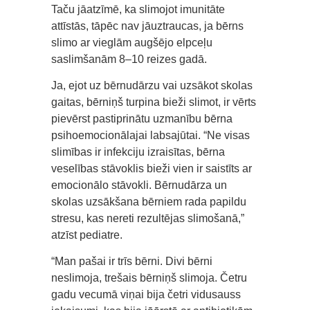
Taču jāatzīmē, ka slimojot imunitāte
attīstās, tāpēc nav jāuztraucas, ja bērns
slimo ar vieglām augšējo elpceļu
saslimšanām 8–10 reizes gadā.
Ja, ejot uz bērnudārzu vai uzsākot skolas
gaitas, bērniņš turpina bieži slimot, ir vērts
pievērst pastiprinātu uzmanību bērna
psihoemocionālajai labsajūtai. “Ne visas
slimības ir infekciju izraisītas, bērna
veselības stāvoklis bieži vien ir saistīts ar
emocionālo stāvokli. Bērnudārza un
skolas uzsākšana bērniem rada papildu
stresu, kas nereti rezultējas slimošanā,”
atzīst pediatre.
“Man pašai ir trīs bērni. Divi bērni
neslimoja, trešais bērniņš slimoja. Četru
gadu vecumā viņai bija četri vidusauss