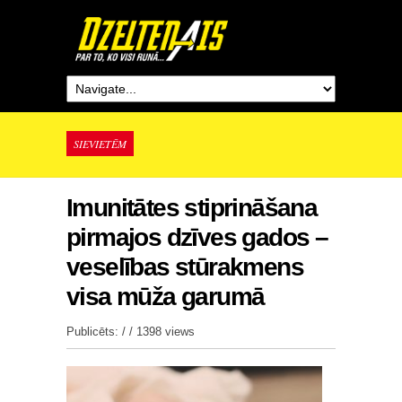
SIEVIETĒM
Imunitātes stiprināšana
pirmajos dzīves gados –
veselības stūrakmens
visa mūža garumā
Publicēts: / /
1398 views