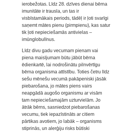
ierobežotas. Līdz 28. dzīves dienai bērna
imunitāte ir trausla, un tas ir
visbīstamākais periods, tādēļ ir ļoti svarīgi
saņemt mātes pienu (pirmpienu), kas satur
tik ļoti nepieciešamās antivielas –
imūnglobulīnus.
Līdz divu gadu vecumam pienam vai
piena maisījumam būtu jābūt bērna
ēdienkartē, lai nodrošinātu pilnvērtīgu
bērna organisma attīstību. Toties četru līdz
sešu mēnešu vecumā pakāpeniski jāsāk
piebarošana, jo mātes piens vairs
neapgādā augošo organismu ar visām
tam nepieciešamajām uzturvielām. Jo
ātrāk bērns, sasniedzot piebarošanas
vecumu, tiek iepazīstināts ar citiem
pārtikas avotiem, jo labāk – organisms
stiprinās, un alerģiju risks būtiski