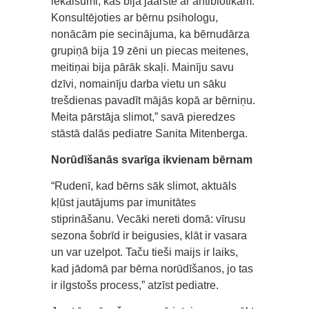
iekaisumi, kas bija jāārstē ar antibiotikām.
Konsultējoties ar bērnu psihologu,
nonācām pie secinājuma, ka bērnudārza
grupiņā bija 19 zēni un piecas meitenes,
meitiņai bija pārāk skaļi. Mainīju savu
dzīvi, nomainīju darba vietu un sāku
trešdienas pavadīt mājās kopā ar bērniņu.
Meita pārstāja slimot,” savā pieredzes
stāstā dalās pediatre Sanita Mitenberga.
Norūdīšanās svarīga ikvienam bērnam
“Rudenī, kad bērns sāk slimot, aktuāls
kļūst jautājums par imunitātes
stiprināšanu. Vecāki nereti domā: vīrusu
sezona šobrīd ir beigusies, klāt ir vasara
un var uzelpot. Taču tieši maijs ir laiks,
kad jādomā par bērna norūdīšanos, jo tas
ir ilgstošs process,” atzīst pediatre.