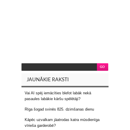
JAUNĀKIE RAKSTI
Vai AI spēj iemācīties blefot labāk nekā
pasaules labākie kāršu spēlētāji?
Rīga šogad svinēs 825. dzimšanas dienu
Kāpēc uzvalkam jāatrodas katra mūsdienīga
vīrieša garderobē?