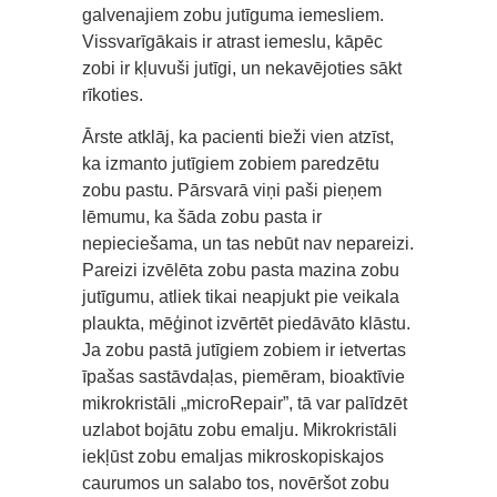
galvenajiem zobu jutīguma iemesliem.
Vissvarīgākais ir atrast iemeslu, kāpēc
zobi ir kļuvuši jutīgi, un nekavējoties sākt
rīkoties.
Ārste atklāj, ka pacienti bieži vien atzīst,
ka izmanto jutīgiem zobiem paredzētu
zobu pastu. Pārsvarā viņi paši pieņem
lēmumu, ka šāda zobu pasta ir
nepieciešama, un tas nebūt nav nepareizi.
Pareizi izvēlēta zobu pasta mazina zobu
jutīgumu, atliek tikai neapjukt pie veikala
plaukta, mēģinot izvērtēt piedāvāto klāstu.
Ja zobu pastā jutīgiem zobiem ir ietvertas
īpašas sastāvdaļas, piemēram, bioaktīvie
mikrokristāli „microRepair”, tā var palīdzēt
uzlabot bojātu zobu emalju. Mikrokristāli
iekļūst zobu emaljas mikroskopiskajos
caurumos un salabo tos, novēršot zobu