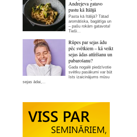
Andrejeva gatavo
pastu kā Itālijā
Pasta kā Itālijā? Tātad
aromātiska, bagātīga un
– pašu rokām gatavota!
Tieši...
Rūpes par sejas ādu
pēc svētkiem – kā veikt
sejas ādas attīrīšanu un
pabarošanu?
Gada nogalē piedzīvotie
svētku pasākumi var būt
īsts izaicinājums mūsu
sejas ādai,...