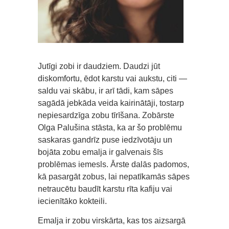
Jutīgi zobi ir daudziem. Daudzi jūt
diskomfortu, ēdot karstu vai aukstu, citi —
saldu vai skābu, ir arī tādi, kam sāpes
sagādā jebkāda veida kairinātāji, tostarp
nepiesardzīga zobu tīrīšana. Zobārste
Olga Palušina stāsta, ka ar šo problēmu
saskaras gandrīz puse iedzīvotāju un
bojāta zobu emalja ir galvenais šīs
problēmas iemesls. Ārste dalās padomos,
kā pasargāt zobus, lai nepatīkamās sāpes
netraucētu baudīt karstu rīta kafiju vai
iecienītāko kokteili.
Emalja ir zobu virskārta, kas tos aizsargā