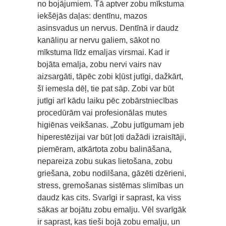
no bojājumiem. Tā aptver zobu mīkstuma
iekšējās daļas: dentīnu, mazos
asinsvadus un nervus. Dentīnā ir daudz
kanāliņu ar nervu galiem, sākot no
mīkstuma līdz emaljas virsmai. Kad ir
bojāta emalja, zobu nervi vairs nav
aizsargāti, tāpēc zobi kļūst jutīgi, dažkārt,
šī iemesla dēļ, tie pat sāp. Zobi var būt
jutīgi arī kādu laiku pēc zobārstniecības
procedūrām vai profesionālas mutes
higiēnas veikšanas. „Zobu jutīgumam jeb
hiperestēzijai var būt ļoti dažādi izraisītāji,
piemēram, atkārtota zobu balināšana,
nepareiza zobu sukas lietošana, zobu
griešana, zobu nodilšana, gāzēti dzērieni,
stress, gremošanas sistēmas slimības un
daudz kas cits. Svarīgi ir saprast, ka viss
sākas ar bojātu zobu emalju. Vēl svarīgāk
ir saprast, kas tieši bojā zobu emalju, un