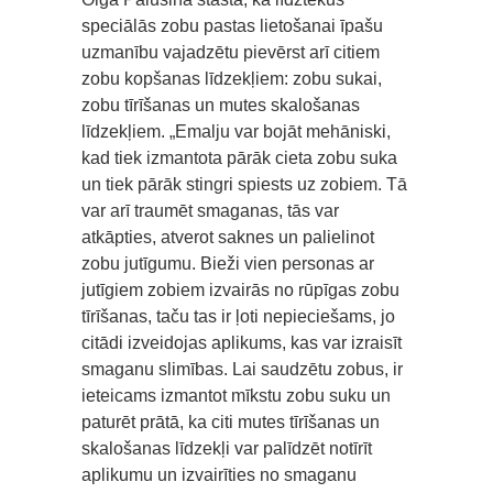
speciālās zobu pastas lietošanai īpašu
uzmanību vajadzētu pievērst arī citiem
zobu kopšanas līdzekļiem: zobu sukai,
zobu tīrīšanas un mutes skalošanas
līdzekļiem. „Emalju var bojāt mehāniski,
kad tiek izmantota pārāk cieta zobu suka
un tiek pārāk stingri spiests uz zobiem. Tā
var arī traumēt smaganas, tās var
atkāpties, atverot saknes un palielinot
zobu jutīgumu. Bieži vien personas ar
jutīgiem zobiem izvairās no rūpīgas zobu
tīrīšanas, taču tas ir ļoti nepieciešams, jo
citādi izveidojas aplikums, kas var izraisīt
smaganu slimības. Lai saudzētu zobus, ir
ieteicams izmantot mīkstu zobu suku un
paturēt prātā, ka citi mutes tīrīšanas un
skalošanas līdzekļi var palīdzēt notīrīt
aplikumu un izvairīties no smaganu