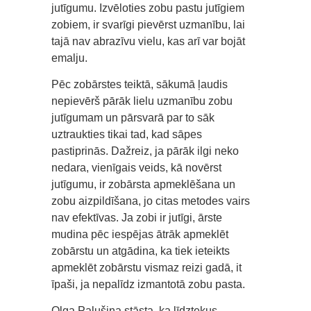
jutīgumu. Izvēloties zobu pastu jutīgiem
zobiem, ir svarīgi pievērst uzmanību, lai
tajā nav abrazīvu vielu, kas arī var bojāt
emalju.
Pēc zobārstes teiktā, sākumā ļaudis
nepievērš pārāk lielu uzmanību zobu
jutīgumam un pārsvarā par to sāk
uztraukties tikai tad, kad sāpes
pastiprinās. Dažreiz, ja pārāk ilgi neko
nedara, vienīgais veids, kā novērst
jutīgumu, ir zobārsta apmeklēšana un
zobu aizpildīšana, jo citas metodes vairs
nav efektīvas. Ja zobi ir jutīgi, ārste
mudina pēc iespējas ātrāk apmeklēt
zobārstu un atgādina, ka tiek ieteikts
apmeklēt zobārstu vismaz reizi gadā, it
īpaši, ja nepalīdz izmantotā zobu pasta.
Olga Palušina stāsta, ka līdztekus