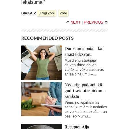
iekaisuma.”
BIRKAS:
Jūtīgi Zobi
Zobi
«
»
NEXT
|
PREVIOUS
RECOMMENDED POSTS
Darbs un atpūta – kā
atrast līdzsvaru
Mūsdienu straujajā
dzīves ritmā arvien
vairāk cilvēku saskaras
ar izaicinājumu –...
Noderīgi padomi, kā
gudri veidot iepirkumu
sarakstu
Viens no iepirkšanās
zelta likumiem ir nedoties
uz veikalu izsalkušam un
bez iepirkumu...
Recepte: Aija