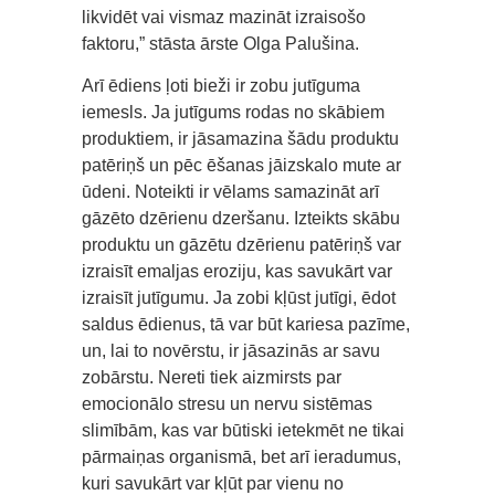
likvidēt vai vismaz mazināt izraisošo
faktoru,” stāsta ārste Olga Palušina.
Arī ēdiens ļoti bieži ir zobu jutīguma
iemesls. Ja jutīgums rodas no skābiem
produktiem, ir jāsamazina šādu produktu
patēriņš un pēc ēšanas jāizskalo mute ar
ūdeni. Noteikti ir vēlams samazināt arī
gāzēto dzērienu dzeršanu. Izteikts skābu
produktu un gāzētu dzērienu patēriņš var
izraisīt emaljas eroziju, kas savukārt var
izraisīt jutīgumu. Ja zobi kļūst jutīgi, ēdot
saldus ēdienus, tā var būt kariesa pazīme,
un, lai to novērstu, ir jāsazinās ar savu
zobārstu. Nereti tiek aizmirsts par
emocionālo stresu un nervu sistēmas
slimībām, kas var būtiski ietekmēt ne tikai
pārmaiņas organismā, bet arī ieradumus,
kuri savukārt var kļūt par vienu no