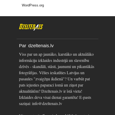
WordPress.org
Par dzeltenais.lv
Viss par un ap jaunāko, karstāko un aktuālāko
informāciju izklaides industrijā un slavenību
dzīvēs - skandāli, stāsti, jaunumi un pikantākās
fotogrāfijas. Vēlies ieskatīties Latvijas un
pasaules "zvaigžņu ikdienā"? Un varbūt pat
pats iejusties paparaci lomā un ziņot par
aktualitātēm? Dzeltenais.lv ir īstā vieta!
Izklaides deva visai dienai garantēta! E-pasts
saziņai: info@dzeltenais.lv