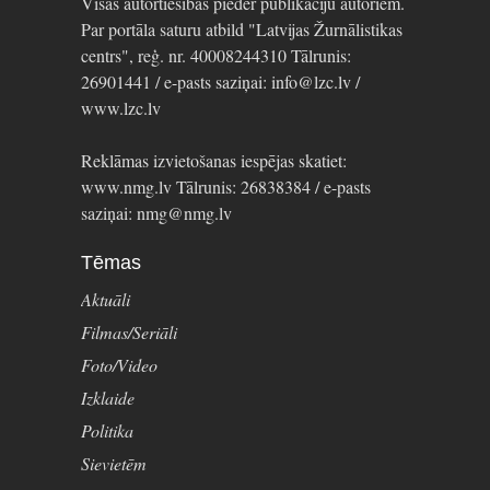
Visas autortiesības pieder publikāciju autoriem.
Par portāla saturu atbild "Latvijas Žurnālistikas
centrs", reģ. nr. 40008244310 Tālrunis:
26901441 / e-pasts saziņai: info@lzc.lv /
www.lzc.lv
Reklāmas izvietošanas iespējas skatiet:
www.nmg.lv Tālrunis: 26838384 / e-pasts
saziņai: nmg@nmg.lv
Tēmas
Aktuāli
Filmas/Seriāli
Foto/Video
Izklaide
Politika
Sievietēm