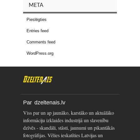
META
Pieslēgties
Entries feed
Comments feed
WordPress.org
Par dzeltenais.lv
Viss par un ap jaunāko, karstāko un aktuālāko
informāciju izklaides industrijā un slavenību
dzīvēs - skandāli, stāsti, jaunumi un pikantākās
fotogrāfijas. Vēlies ieskatīties Latvijas un