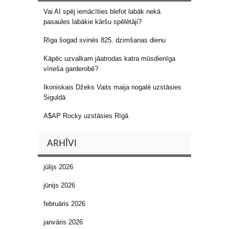
Vai AI spēj iemācīties blefot labāk nekā
pasaules labākie kāršu spēlētāji?
Rīga šogad svinēs 825. dzimšanas dienu
Kāpēc uzvalkam jāatrodas katra mūsdienīga
vīrieša garderobē?
Ikoniskais Džeks Vaits maija nogalē uzstāsies
Siguldā
A$AP Rocky uzstāsies Rīgā
ARHĪVI
jūlijs 2026
jūnijs 2026
februāris 2026
janvāris 2026