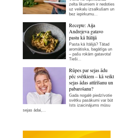
zelta likumiem ir nedoties
uz veikalu izsalkušam un
bez iepirkumu...
Recepte: Aija
Andrejeva gatavo
pastu kā Itālijā
Pasta kā Itālijā? Tātad
aromātiska, bagātīga un
– pašu rokām gatavota!
Tieši...
Rūpes par sejas ādu
pēc svētkiem – kā veikt
sejas ādas attīrīšanu un
pabarošanu?
Gada nogalē piedzīvotie
svētku pasākumi var būt
īsts izaicinājums mūsu
sejas ādai,...