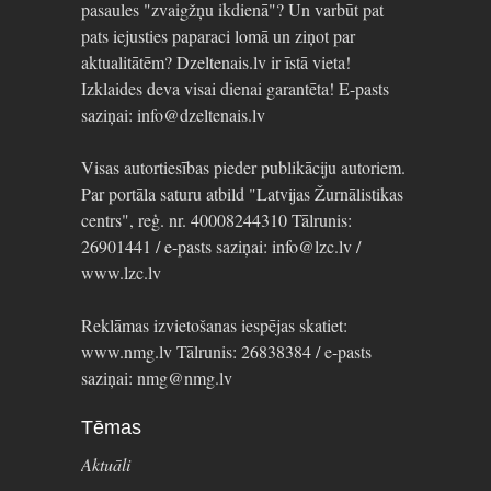
pasaules "zvaigžņu ikdienā"? Un varbūt pat
pats iejusties paparaci lomā un ziņot par
aktualitātēm? Dzeltenais.lv ir īstā vieta!
Izklaides deva visai dienai garantēta! E-pasts
saziņai: info@dzeltenais.lv
Visas autortiesības pieder publikāciju autoriem.
Par portāla saturu atbild "Latvijas Žurnālistikas
centrs", reģ. nr. 40008244310 Tālrunis:
26901441 / e-pasts saziņai: info@lzc.lv /
www.lzc.lv
Reklāmas izvietošanas iespējas skatiet:
www.nmg.lv Tālrunis: 26838384 / e-pasts
saziņai: nmg@nmg.lv
Tēmas
Aktuāli