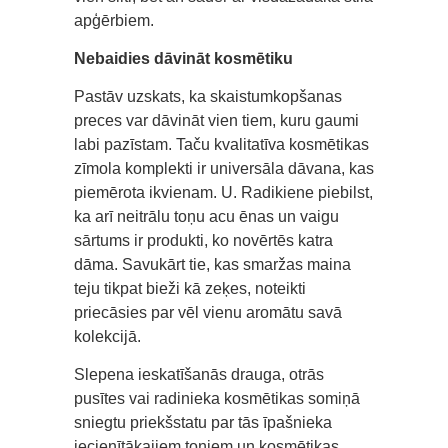
apģērbiem.
Nebaidies dāvināt kosmētiku
Pastāv uzskats, ka skaistumkopšanas
preces var dāvināt vien tiem, kuru gaumi
labi pazīstam. Taču kvalitatīva kosmētikas
zīmola komplekti ir universāla dāvana, kas
piemērota ikvienam. U. Radikiene piebilst,
ka arī neitrālu toņu acu ēnas un vaigu
sārtums ir produkti, ko novērtēs katra
dāma. Savukārt tie, kas smaržas maina
teju tikpat bieži kā zeķes, noteikti
priecāsies par vēl vienu aromātu savā
kolekcijā.
Slepena ieskatīšanās drauga, otrās
pusītes vai radinieka kosmētikas somiņā
sniegtu priekšstatu par tās īpašnieka
iecienītākajiem toņiem un kosmētikas