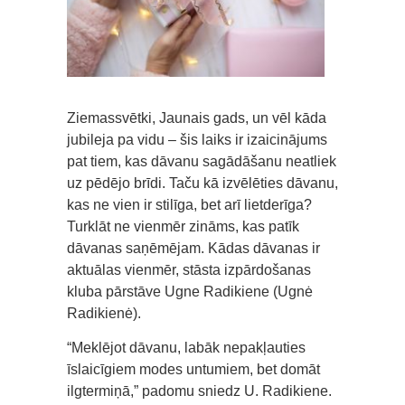
Ziemassvētki, Jaunais gads, un vēl kāda
jubileja pa vidu – šis laiks ir izaicinājums
pat tiem, kas dāvanu sagādāšanu neatliek
uz pēdējo brīdi. Taču kā izvēlēties dāvanu,
kas ne vien ir stilīga, bet arī lietderīga?
Turklāt ne vienmēr zināms, kas patīk
dāvanas saņēmējam. Kādas dāvanas ir
aktuālas vienmēr, stāsta izpārdošanas
kluba pārstāve Ugne Radikiene (Ugnė
Radikienė).
“Meklējot dāvanu, labāk nepakļauties
īslaicīgiem modes untumiem, bet domāt
ilgtermiņā,” padomu sniedz U. Radikiene.