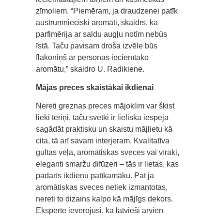
zīmoliem. “Piemēram, ja draudzenei patīk
austrumnieciski aromāti, skaidrs, ka
parfimērija ar saldu augļu notīm nebūs
īstā. Taču pavisam droša izvēle būs
flakoniņš ar personas iecienītāko
aromātu,” skaidro U. Radikiene.
Mājas preces skaistākai ikdienai
Nereti greznas preces mājoklim var šķist
lieki tēriņi, taču svētki ir lieliska iespēja
sagādāt praktisku un skaistu mājlietu kā
cita, tā arī savam interjeram. Kvalitatīva
gultas veļa, aromātiskas sveces vai vīraki,
eleganti smaržu difūzeri – tās ir lietas, kas
padarīs ikdienu patīkamāku. Pat ja
aromātiskas sveces netiek izmantotas,
nereti to dizains kalpo kā mājīgs dekors.
Eksperte ievērojusi, ka latvieši arvien