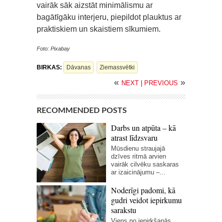
vairāk sāk aizstāt minimālismu ar
bagātīgāku interjeru, piepildot plauktus ar
praktiskiem un skaistiem sīkumiem.
Foto: Pixabay
BIRKAS:
Dāvanas
Ziemassvētki
«
»
NEXT
|
PREVIOUS
RECOMMENDED POSTS
Darbs un atpūta – kā
atrast līdzsvaru
Mūsdienu straujajā
dzīves ritmā arvien
vairāk cilvēku saskaras
ar izaicinājumu –...
Noderīgi padomi, kā
gudri veidot iepirkumu
sarakstu
Viens no iepirkšanās