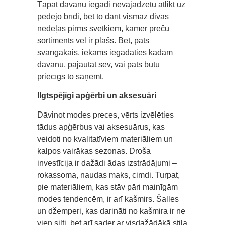
Tāpat dāvanu iegādi nevajadzētu atlikt uz
pēdējo brīdi, bet to darīt vismaz divas
nedēļas pirms svētkiem, kamēr preču
sortiments vēl ir plašs. Bet, pats
svarīgākais, iekams iegādāties kādam
dāvanu, pajautāt sev, vai pats būtu
priecīgs to saņemt.
Ilgtspējīgi apģērbi un aksesuāri
Dāvinot modes preces, vērts izvēlēties
tādus apģērbus vai aksesuārus, kas
veidoti no kvalitatīviem materiāliem un
kalpos vairākas sezonas. Droša
investīcija ir dažādi ādas izstrādājumi –
rokassoma, naudas maks, cimdi. Turpat,
pie materiāliem, kas stāv pāri mainīgām
modes tendencēm, ir arī kašmirs. Šalles
un džemperi, kas darināti no kašmira ir ne
vien silti, bet arī sader ar visdažādākā stila