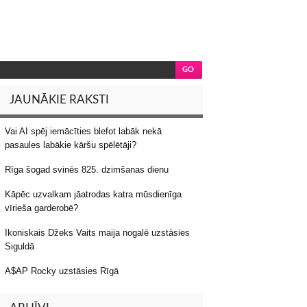
JAUNĀKIE RAKSTI
Vai AI spēj iemācīties blefot labāk nekā
pasaules labākie kāršu spēlētāji?
Rīga šogad svinēs 825. dzimšanas dienu
Kāpēc uzvalkam jāatrodas katra mūsdienīga
vīrieša garderobē?
Ikoniskais Džeks Vaits maija nogalē uzstāsies
Siguldā
A$AP Rocky uzstāsies Rīgā