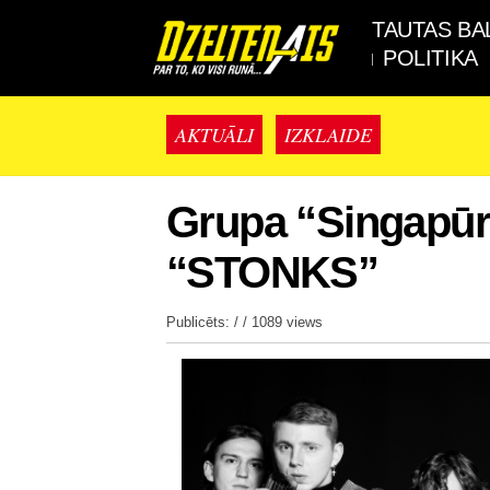
TAUTAS BA
POLITIKA
AKTUĀLI
IZKLAIDE
Grupa “Singapūr
“STONKS”
Publicēts: / /
1089 views