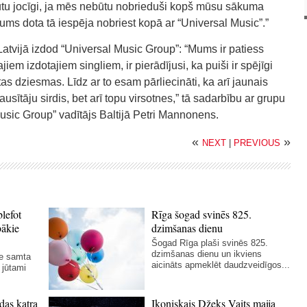
Būtu jocīgi, ja mēs nebūtu nobrieduši kopš mūsu sākuma
mums dota tā iespēja nobriest kopā ar “Universal Music”.”
 Latvijā izdod “Universal Music Group”: “Mums ir patiess
iem izdotajiem singliem, ir pierādījusi, ka puiši ir spējīgi
ītas dziesmas. Līdz ar to esam pārliecināti, ka arī jaunais
usītāju sirdis, bet arī topu virsotnes,” tā sadarbību ar grupu
usic Group” vadītājs Baltijā Petri Mannonens.
«
»
NEXT
|
PREVIOUS
blefot
Rīga šogad svinēs 825.
bākie
dzimšanas dienu
Šogad Rīga plaši svinēs 825.
dzimšanas dienu un ikviens
ie samta
aicināts apmeklēt daudzveidīgos...
 jūtami
das katra
Ikoniskais Džeks Vaits maija