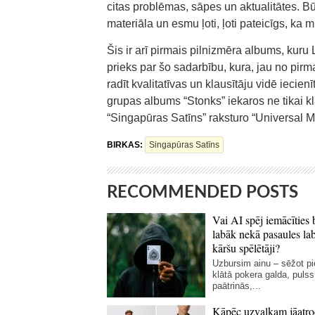
citas problēmas, sāpes un aktualitātes. 
materiāla un esmu ļoti, ļoti pateicīgs, ka 
Šis ir arī pirmais pilnizmēra albums, kuru
prieks par šo sadarbību, kura, jau no pirmaj
radīt kvalitatīvas un klausītāju vidē iecien
grupas albums “Stonks” iekaros ne tikai kla
“Singapūras Satīns” raksturo “Universal M
BIRKAS:
Singapūras Satīns
RECOMMENDED POSTS
Vai AI spēj iemācīties 
labāk nekā pasaules la
kāršu spēlētāji?
Uzbursim ainu – sēžot p
klātā pokera galda, pulss
paātrinās,...
Kāpēc uzvalkam jāatro