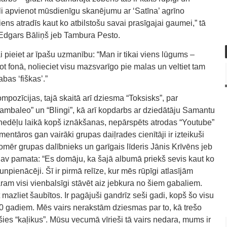
li apvienot mūsdienīgu skanējumu ar ‘Satīna’ agrīno
iens atradīs kaut ko atbilstošu savai prasīgajai gaumei,” tā
 Edgars Bāliņš jeb Tambura Pesto.
 pieiet ar īpašu uzmanību: “Man ir tikai viens lūgums –
t fonā, nolieciet visu mazsvarīgo pie malas un veltiet tam
bas ‘fiškas’.”
pozīcijas, tajā skaitā arī dziesma “Toksisks”, par
mbaleo” un “Blingi”, kā arī kopdarbs ar dziedātāju Samantu
vu nedēļu laikā kopš iznākšanas, nepārspēts atrodas “Youtube”
entāros gan vairāki grupas daiļrades cienītāji ir izteikuši
 tomēr grupas dalībnieks un garīgais līderis Jānis Krīvēns jeb
av pamata: “Es domāju, ka šajā albumā priekš sevis kaut ko
npienācēji. Šī ir pirmā relīze, kur mēs rūpīgi atlasījām
ram visi vienbalsīgi stāvēt aiz jebkura no šiem gabaliem.
azliet šaubītos. Ir pagājuši gandrīz seši gadi, kopš šo visu
30 gadiem. Mēs vairs nerakstām dziesmas par to, kā trešo
ušies “kaļikus”. Mūsu vecumā vīrieši tā vairs nedara, mums ir