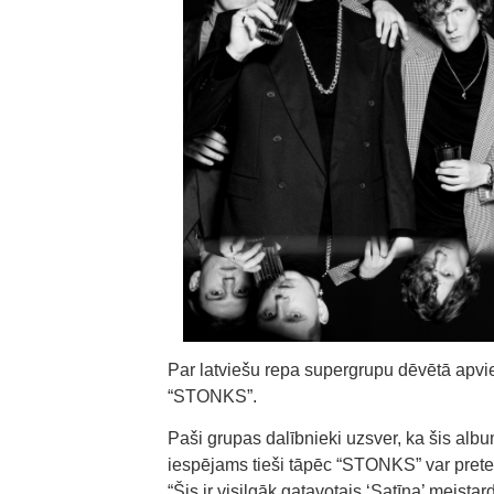
Par latviešu repa supergrupu dēvētā apvie
“STONKS”.
Paši grupas dalībnieki uzsver, ka šis album
iespējams tieši tāpēc “STONKS” var prete
“Šis ir visilgāk gatavotais ‘Satīna’ meista