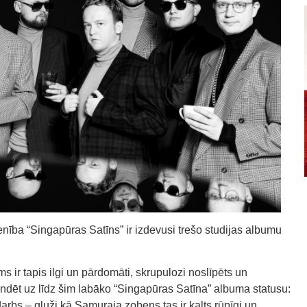
nība “Singapūras Satīns” ir izdevusi trešo studijas albumu
s ir tapis ilgi un pārdomāti, skrupulozi noslīpēts un
ndēt uz līdz šim labāko “Singapūras Satīna” albuma statusu:
rdarbs – gluži kā Samuraja zobens tas ir kalts rūpīgi un