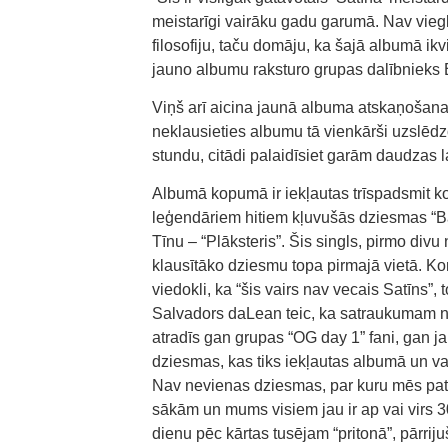
meistarīgi vairāku gadu garumā. Nav vieg
filosofiju, taču domāju, ka šajā albumā ikv
jauno albumu raksturo grupas dalībnieks
Viņš arī aicina jaunā albuma atskaņošanai
neklausieties albumu tā vienkārši uzslēdzo
stundu, citādi palaidīsiet garām daudzas la
Albumā kopumā ir iekļautas trīspadsmit kom
leģendāriem hitiem kļuvušās dziesmas “Ba
Tīnu – “Plāksteris”. Šis singls, pirmo di
klausītāko dziesmu topa pirmajā vietā. Kom
viedokli, ka “šis vairs nav vecais Satīns”,
Salvadors daLean teic, ka satraukumam n
atradīs gan grupas “OG day 1” fani, gan jau
dziesmas, kas tiks iekļautas albumā un va
Nav nevienas dziesmas, par kuru mēs pat m
sākām un mums visiem jau ir ap vai virs 
dienu pēc kārtas tusējam “pritonā”, pārrij