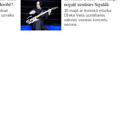
derobē?
nogalē uzstāsies Siguldā
nekad
30.maijā ar ikoniskā mūziķa
 uzvalks
Džeka Vaita uzstāšanos
..
sāksies vasaras koncertu
sezona...