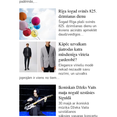
paātrinās,...
Rīga šogad svinēs 825.
dzimšanas dienu
Šogad Rīga plaši svinēs
825. dzimšanas dienu un
ikviens aicināts apmeklēt
daudzveidīgos...
Kāpēc uzvalkam
jāatrodas katra
mūsdienīga vīrieša
garderobē?
Elegance vīriešu modē
nekad nezaudē savu
nozīmi, un uzvalks
joprojām ir viens no tiem...
Ikoniskais Džeks Vaits
maija nogalē uzstāsies
Siguldā
30.maijā ar ikoniskā
mūziķa Džeka Vaita
uzstāšanos
sāksies vasaras koncertu