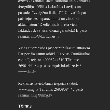
dzīvēs - skandāli, stāsti, jaunumi un pikantākās
fotogrāfijas. Vēlies ieskatīties Latvijas un
pasaules "zvaigžņu ikdienā"? Un varbūt pat
pats iejusties paparaci lomā un ziņot par
aktualitātēm? Dzeltenais.lv ir īstā vieta!
Izklaides deva visai dienai garantēta! E-pasts
saziņai: info@dzeltenais.lv
Visas autortiesības pieder publikāciju autoriem.
Par portāla saturu atbild "Latvijas Žurnālistikas
centrs", reģ. nr. 40008244310 Tālrunis:
26901441 / e-pasts saziņai: info@lzc.lv /
www.lzc.lv
Reklāmas izvietošanas iespējas skatiet:
www.nmg.lv Tālrunis: 26838384 / e-pasts
saziņai: nmg@nmg.lv
Tēmas