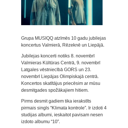
Grupa MUSIQQ atzīmēs 10 gadu jubilejas
koncertus Valmierā, Rēzeknē un Liepājā.
Jubilejas koncerti notiks 8. novembrī
Valmieras Kūltūras Centrā, 9. novembrī
Latgales vēstniecībā GORS un 23.
novembrī Liepājas Olimpiskajā centrā.
Koncertos skatītājus priecēsim ar mūsu
desmitgades spožākajiem hitiem.
Pirms desmit gadiem tika ierakstīts
pirmais singls “Klimata kontrole”. Ir izdoti 4
studijas albumi, ieskaitot pavisam nesen
izdoto albumu “10”.