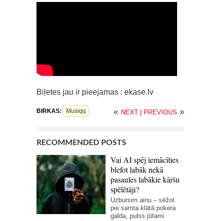
Biļetes jau ir pieejamas : ekase.lv
«
»
BIRKAS:
Musiqq
NEXT
|
PREVIOUS
RECOMMENDED POSTS
Vai AI spēj iemācīties
blefot labāk nekā
pasaules labākie kāršu
spēlētāji?
Uzbursim ainu – sēžot
pie samta klātā pokera
galda, pulss jūtami