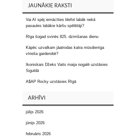
JAUNĀKIE RAKSTI
Vai AI spēj iemācīties blefot labāk nekā
pasaules labākie kāršu spēlētāji?
Rīga šogad svinēs 825. dzimšanas dienu
Kāpēc uzvalkam jāatrodas katra mūsdienīga
vīrieša garderobē?
Ikoniskais Džeks Vaits maija nogalē uzstāsies
Siguldā
A$AP Rocky uzstāsies Rīgā
ARHĪVI
jūlijs 2026
jūnijs 2026
februāris 2026