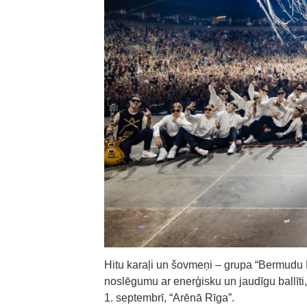
Hitu karaļi un šovmeņi – grupa “Bermudu Div
noslēgumu ar enerģisku un jaudīgu ballīti
1. septembrī, “Arēnā Rīga”.