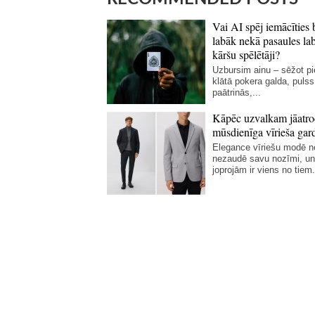
Vai AI spēj iemācīties 
labāk nekā pasaules la
kāršu spēlētāji?
Uzbursim ainu – sēžot p
klātā pokera galda, pulss
paātrinās,...
Kāpēc uzvalkam jāatro
mūsdienīga vīrieša gar
Elegance vīriešu modē 
nezaudē savu nozīmi, un
joprojām ir viens no tiem.