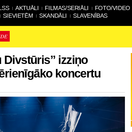
LSS
AKTUĀLI
FILMAS/SERIĀLI
FOTO/VIDEO
SIEVIETĒM
SKANDĀLI
SLAVENĪBAS
IDE
Divstūris” izziņo
ērienīgāko koncertu