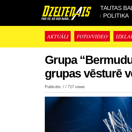
TAUTAS BA
POLITIKA
AKTUĀLI
FOTO/VIDEO
IZKLA
Grupa “Bermudu 
grupas vēsturē v
Publicēts: / /
717 views