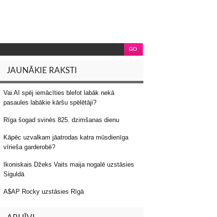
JAUNĀKIE RAKSTI
Vai AI spēj iemācīties blefot labāk nekā
pasaules labākie kāršu spēlētāji?
Rīga šogad svinēs 825. dzimšanas dienu
Kāpēc uzvalkam jāatrodas katra mūsdienīga
vīrieša garderobē?
Ikoniskais Džeks Vaits maija nogalē uzstāsies
Siguldā
A$AP Rocky uzstāsies Rīgā