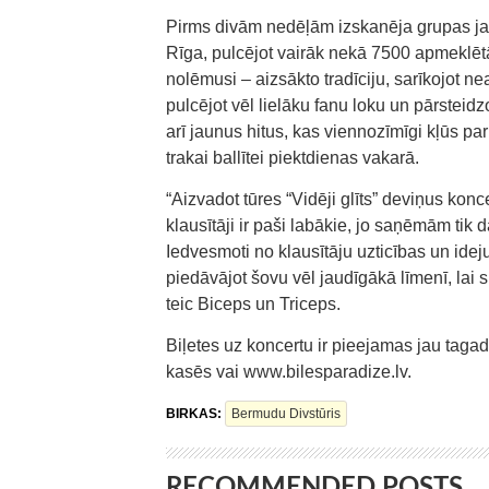
Pirms divām nedēļām izskanēja grupas ja
Rīga, pulcējot vairāk nekā 7500 apmeklētāju
nolēmusi – aizsākto tradīciju, sarīkojot 
pulcējot vēl lielāku fanu loku un pārsteid
arī jaunus hitus, kas viennozīmīgi kļūs 
trakai ballītei piektdienas vakarā.
“Aizvadot tūres “Vidēji glīts” deviņus kon
klausītāji ir paši labākie, jo saņēmām tik 
Iedvesmoti no klausītāju uzticības un ideju
piedāvājot šovu vēl jaudīgākā līmenī, lai s
teic Biceps un Triceps.
Biļetes uz koncertu ir pieejamas jau tagad
kasēs vai www.bilesparadize.lv.
BIRKAS:
Bermudu Divstūris
RECOMMENDED POSTS