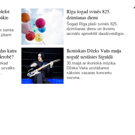
blefot
Rīga šogad svinēs 825.
bākie
dzimšanas dienu
Šogad Rīga plaši svinēs 825.
dzimšanas dienu un ikviens
ie samta
aicināts apmeklēt daudzveidīgos...
 jūtami
das katra
Ikoniskais Džeks Vaits maija
derobē?
nogalē uzstāsies Siguldā
nekad
30.maijā ar ikoniskā mūziķa
 uzvalks
Džeka Vaita uzstāšanos
..
sāksies vasaras koncertu
sezona...