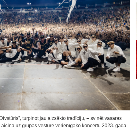
stūris”, turpinot jau aizsākto tradīciju, – svinēt vasaras
, aicina uz grupas vēsturē vērienīgāko koncertu 2023. gada