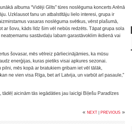
unākā albuma “Vidēji Glīts” tūres noslēguma koncerts Arēnā
. Uzklausot fanu un atbalstītāju lielo interesi, grupa ir
neaizmirstamus vasaras noslēguma svētkus, vērst plašumā,
zot ar šovu, kāds līdz šim vēl nebūs redzēts. Tāpat grupa sola
par neatņemamu sastāvdaļu labam garastāvoklim ikdienā vai
certus šovasar, mēs vēlreiz pārliecinājāmies, ka mūsu
daudz enerģijas, kuras pietiks visai apkures sezonai.
 pilni, mēs kopā ar bratukiem gribam iet vēl tālāk,
kan ne vien visa Rīga, bet arī Latvija, un varbūt arī pasaule,”
, tādēļ aicinām tās iegādāties jau laicīgi Biļešu Paradīzes
«
»
NEXT
|
PREVIOUS