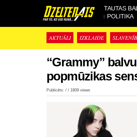
TAUTAS BA
POLITIKA
AKTUĀLI
IZKLAIDE
SLAVENĪ
“Grammy” balvu 
popmūzikas sensāc
Publicēts: / /
1809 views