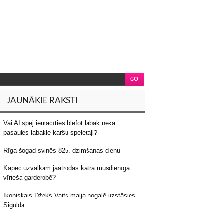
JAUNĀKIE RAKSTI
Vai AI spēj iemācīties blefot labāk nekā
pasaules labākie kāršu spēlētāji?
Rīga šogad svinēs 825. dzimšanas dienu
Kāpēc uzvalkam jāatrodas katra mūsdienīga
vīrieša garderobē?
Ikoniskais Džeks Vaits maija nogalē uzstāsies
Siguldā