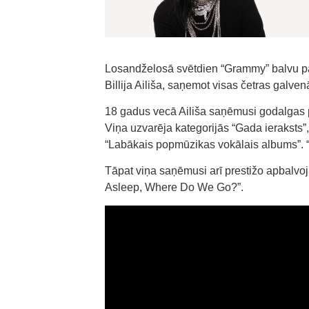
Losandželosā svētdien “Grammy” balvu p
Billija Ailiša, saņemot visas četras galv
18 gadus vecā Ailiša saņēmusi godalgas p
Viņa uzvarēja kategorijās “Gada ieraksts”
“Labākais popmūzikas vokālais albums”. 
Tāpat viņa saņēmusi arī prestižo apbalv
Asleep, Where Do We Go?”.