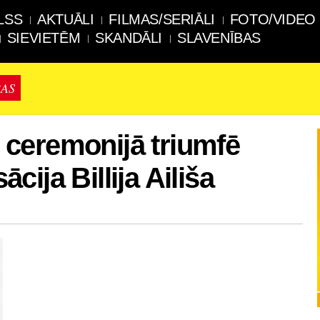
LSS
AKTUĀLI
FILMAS/SERIĀLI
FOTO/VIDEO
SIEVIETĒM
SKANDĀLI
SLAVENĪBAS
BAS
ceremonijā triumfē
ija Billija Ailiša