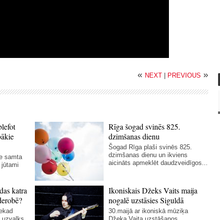
«
»
NEXT
|
PREVIOUS
blefot
Rīga šogad svinēs 825.
bākie
dzimšanas dienu
Šogad Rīga plaši svinēs 825.
dzimšanas dienu un ikviens
ie samta
aicināts apmeklēt daudzveidīgos...
 jūtami
das katra
Ikoniskais Džeks Vaits maija
derobē?
nogalē uzstāsies Siguldā
nekad
30.maijā ar ikoniskā mūziķa
 uzvalks
Džeka Vaita uzstāšanos