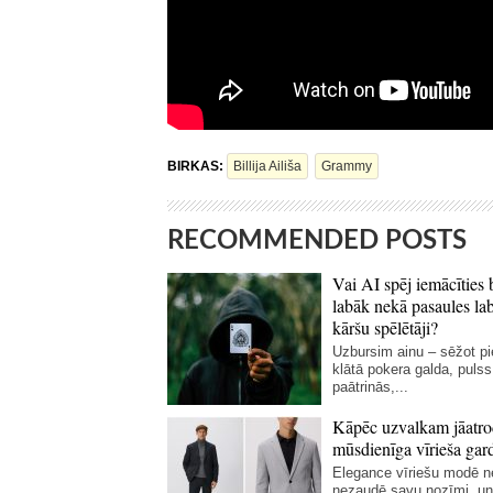
BIRKAS:
Billija Ailiša
Grammy
RECOMMENDED POSTS
Vai AI spēj iemācīties 
labāk nekā pasaules la
kāršu spēlētāji?
Uzbursim ainu – sēžot p
klātā pokera galda, pulss
paātrinās,...
Kāpēc uzvalkam jāatro
mūsdienīga vīrieša gar
Elegance vīriešu modē 
nezaudē savu nozīmi, un