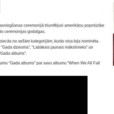
asniegšanas ceremonijā triumfējusi amerikāņu popmūziķe
enās ceremonijas godalgas.
iecās no sešām kategorijām, kurās viņa bija nominēta.
, “Gada dziesma”, “Labākais jaunais mākslinieks” un
“Gada albums”.
ojumu “Gada albums” par savu albumu “When We All Fall