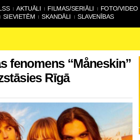
LSS
AKTUĀLI
FILMAS/SERIĀLI
FOTO/VIDEO
SIEVIETĒM
SKANDĀLI
SLAVENĪBAS
as fenomens “Måneskin”
stāsies Rīgā