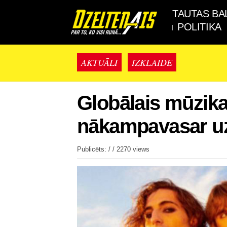
TAUTAS BA
POLITIKA
AKTUĀLI
IZKLAIDE
Globālais mūzik
nākampavasar uz
Publicēts: / /
2270 views