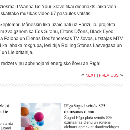
ziesmai I Wanna Be Your Slave tikai diennakts laikā vien
 skatītāko mūzikas video 67 pasaules valstīs.
Septembrī Måneskin tika uzaicināti uz Parīzi, lai projektā
ādām zvaigznēm kā Eds Šīranu, Eltons Džons, Black Eyed
ija Falona un Elēnas Dedženeresas TV šovos, uzstājās MTV
ti kā labākā rokgrupa, iesildīja Rolling Stones Lasvegasā un
un Lielbritānijā.
edzēt viņu apbrīnojami enerģisko šovu arī Rīgā!
«
»
NEXT
|
PREVIOUS
blefot
Rīga šogad svinēs 825.
bākie
dzimšanas dienu
Šogad Rīga plaši svinēs 825.
dzimšanas dienu un ikviens
ie samta
aicināts apmeklēt daudzveidīgos...
 jūtami