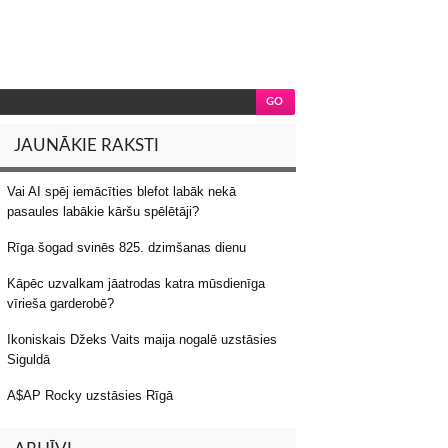
JAUNĀKIE RAKSTI
Vai AI spēj iemācīties blefot labāk nekā
pasaules labākie kāršu spēlētāji?
Rīga šogad svinēs 825. dzimšanas dienu
Kāpēc uzvalkam jāatrodas katra mūsdienīga
vīrieša garderobē?
Ikoniskais Džeks Vaits maija nogalē uzstāsies
Siguldā
A$AP Rocky uzstāsies Rīgā