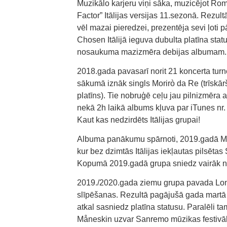
Muzikālo karjeru viņi sāka, muzicējot Rom
Factor” Itālijas versijas 11.sezonā. Rezult
vēl mazai pieredzei, prezentēja sevi ļoti p
Chosen Itālijā ieguva dubulta platīna stat
nosaukuma mazizmēra debijas albumam.
2018.gada pavasarī norit 21 koncerta turn
sākumā iznāk singls Morirò da Re (trīskār
platīns). Tie nobruģē ceļu jau pilnizmēra 
nekā 2h laikā albums kļuva par iTunes nr
Kaut kas nedzirdēts Itālijas grupai!
Albuma panākumu spārnoti, 2019.gadā Måne
kur bez dzimtās Itālijas iekļautas pilsētas 
Kopumā 2019.gadā grupa sniedz vairāk ne
2019./2020.gada ziemu grupa pavada Londo
slīpēšanas. Rezultā pagājušā gada martā kl
atkal sasniedz platīna statusu. Paralēli t
Måneskin uzvar Sanremo mūzikas festivālā,