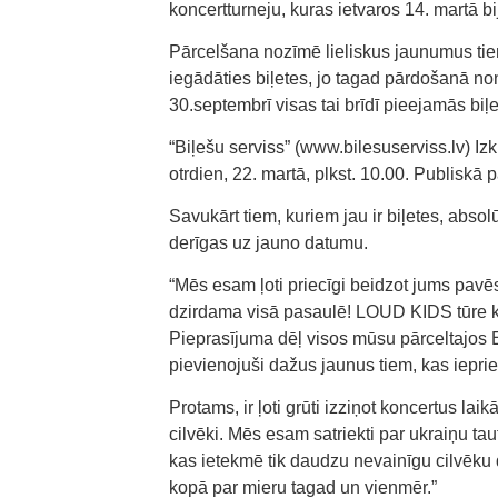
koncertturneju, kuras ietvaros 14. martā b
Pārcelšana nozīmē lieliskus jaunumus ti
iegādāties biļetes, jo tagad pārdošanā no
30.septembrī visas tai brīdī pieejamās biļet
“Biļešu serviss” (www.bilesuserviss.lv) I
otrdien, 22. martā, plkst. 10.00. Publiskā 
Savukārt tiem, kuriem jau ir biļetes, absol
derīgas uz jauno datumu.
“Mēs esam ļoti priecīgi beidzot jums pavē
dzirdama visā pasaulē! LOUD KIDS tūre kļū
Pieprasījuma dēļ visos mūsu pārceltajos 
pievienojuši dažus jaunus tiem, kas iepri
Protams, ir ļoti grūti izziņot koncertus la
cilvēki. Mēs esam satriekti par ukraiņu ta
kas ietekmē tik daudzu nevainīgu cilvēku 
kopā par mieru tagad un vienmēr.”