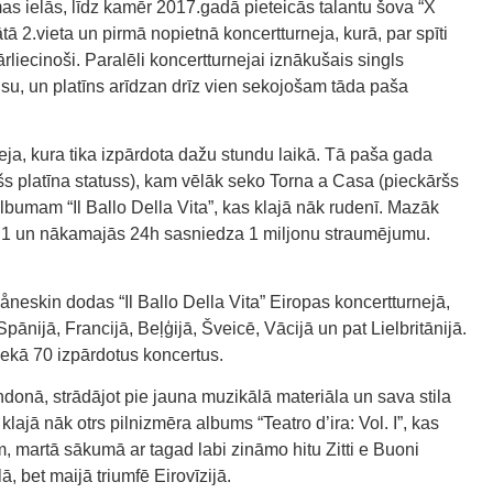
as ielās, līdz kamēr 2017.gadā pieteicās talantu šova “X
ātā 2.vieta un pirmā nopietnā koncertturneja, kurā, par spīti
ārliecinoši. Paralēli koncertturnejai iznākušais singls
usu, un platīns arīdzan drīz vien sekojošam tāda paša
eja, kura tika izpārdota dažu stundu laikā. Tā paša gada
šs platīna statuss), kam vēlāk seko Torna a Casa (pieckāršs
albumam “Il Ballo Della Vita”, kas klajā nāk rudenī. Mazāk
. 1 un nākamajās 24h sasniedza 1 miljonu straumējumu.
skin dodas “Il Ballo Della Vita” Eiropas koncertturnejā,
Spānijā, Francijā, Beļģijā, Šveicē, Vācijā un pat Lielbritānijā.
kā 70 izpārdotus koncertus.
nā, strādājot pie jauna muzikālā materiāla un sava stila
ajā nāk otrs pilnizmēra albums “Teatro d’ira: Vol. I”, kas
am, martā sākumā ar tagad labi zināmo hitu Zitti e Buoni
 bet maijā triumfē Eirovīzijā.