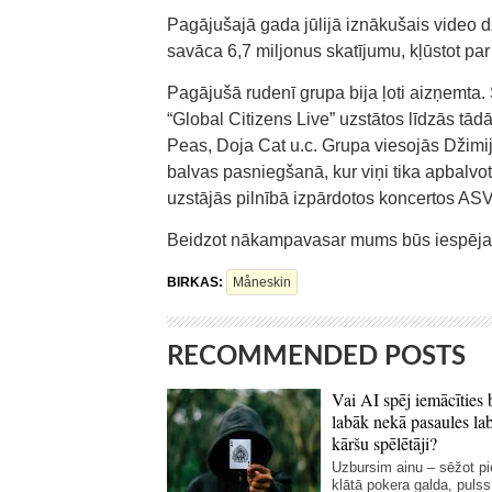
Pagājušajā gada jūlijā iznākušais video d
savāca 6,7 miljonus skatījumu, kļūstot par
Pagājušā rudenī grupa bija ļoti aizņemta. 
“Global Citizens Live” uzstātos līdzās t
Peas, Doja Cat u.c. Grupa viesojās Džim
balvas pasniegšanā, kur viņi tika apbalvo
uzstājās pilnībā izpārdotos koncertos ASV 
Beidzot nākampavasar mums būs iespēja r
BIRKAS:
Måneskin
RECOMMENDED POSTS
Vai AI spēj iemācīties 
labāk nekā pasaules la
kāršu spēlētāji?
Uzbursim ainu – sēžot p
klātā pokera galda, pulss