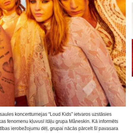
ules koncertturnejas “Loud Kids” ietvaros uzstāsies
ikas fenomenu kļuvusī itāļu grupa Måneskin. Kā informēts
latības ierobežojumu dēļ, grupai nācās pārcelt šī pavasara