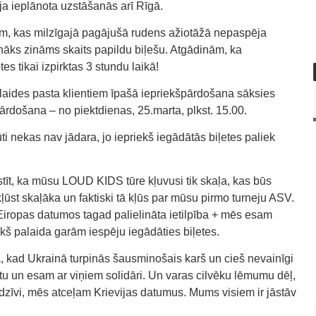
ija ieplānota uzstāšanās arī Rīgā.
em, kas milzīgajā pagājušā rudens ažiotāžā nepaspēja
nāks zināms skaits papildu biļešu. Atgādinām, ka
es tikai izpirktas 3 stundu laikā!
zklaides pasta klientiem īpašā iepriekšpārdošana sāksies
pārdošana – no piektdienas, 25.marta, plkst. 15.00.
ūti nekas nav jādara, jo iepriekš iegādātās biļetes paliek
stīt, ka mūsu LOUD KIDS tūre kļuvusi tik skaļa, kas būs
st skaļāka un faktiski tā kļūs par mūsu pirmo turneju ASV.
Eiropas datumos tagad palielināta ietilpība + mēs esam
ekš palaida garām iespēju iegādāties biļetes.
ikā, kad Ukrainā turpinās šausminošais karš un cieš nevainīgi
utu un esam ar viņiem solidāri. Un varas cilvēku lēmumu dēļ,
dzīvi, mēs atceļam Krievijas datumus. Mums visiem ir jāstāv