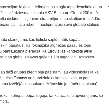
mpozīcijām iekļuva Lielbritānijas singlu topa desmitniekā un
 vēl cita 1 dziesma iekļauta ASV Billboard Global 200 topā.
elta diskiem, miljoniem straumējumu un skatījumiem tādās
zer utt., itāļu rokeri ir nostiprinājuši savu globālo statusu
nāto skanējumu, kas lieliski saplūdināts kopā ar
in panākuši, ka rokmūzika atgriežas pasaules topu
 pārtraukuma pierādīja, ka Eirovīzijas kontekstā atkal
 bet gan globālu slavas gājienu. Un tagad viņi uzstāsies
gan daži grupas biedri bija pazīstami jau vidusskolas laikā.
 ģitārists Tomass un bundzinieks Ītans satikās un pēc
sinājuma izvēlējās nosaukumu Måneskin jeb “mēnesgaisma”
ka, hiphopa, popa, regeja, fanka u.c. stilu apvienojums, ko
mbrs.