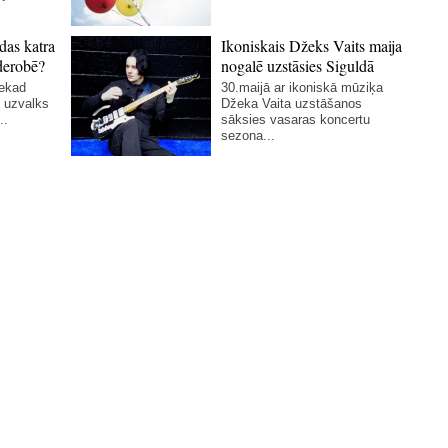
das katra
Ikoniskais Džeks Vaits maija
derobē?
nogalē uzstāsies Siguldā
nekad
30.maijā ar ikoniskā mūziķa
 uzvalks
Džeka Vaita uzstāšanos
..
sāksies vasaras koncertu
sezona...