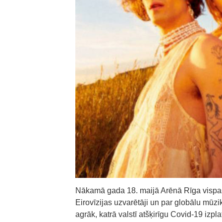
Nākamā gada 18. maijā Arēnā Rīga vispasa
Eirovīzijas uzvarētāji un par globālu mūz
agrāk, katrā valstī atšķirīgu Covid-19 izp