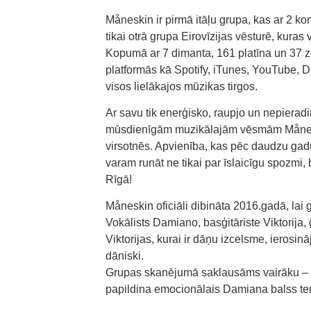
Måneskin ir pirmā itāļu grupa, kas ar 2 ko
tikai otrā grupa Eirovīzijas vēsturē, kuras
Kopumā ar 7 dimanta, 161 platīna un 37 z
platformās kā Spotify, iTunes, YouTube, Dee
visos lielākajos mūzikas tirgos.
Ar savu tik enerģisko, raupjo un nepieradi
mūsdienīgām muzikālajām vēsmām Månesk
virsotnēs. Apvienība, kas pēc daudzu gadu
varam runāt ne tikai par īslaicīgu spozmi,
Rīgā!
Måneskin oficiāli dibināta 2016.gadā, lai 
Vokālists Damiano, basģitāriste Viktorija,
Viktorijas, kurai ir dāņu izcelsme, iero
dāniski.
Grupas skanējumā saklausāms vairāku – ro
papildina emocionālais Damiana balss te