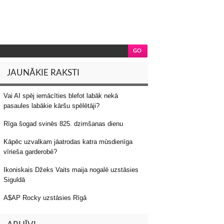
JAUNĀKIE RAKSTI
Vai AI spēj iemācīties blefot labāk nekā
pasaules labākie kāršu spēlētāji?
Rīga šogad svinēs 825. dzimšanas dienu
Kāpēc uzvalkam jāatrodas katra mūsdienīga
vīrieša garderobē?
Ikoniskais Džeks Vaits maija nogalē uzstāsies
Siguldā
A$AP Rocky uzstāsies Rīgā