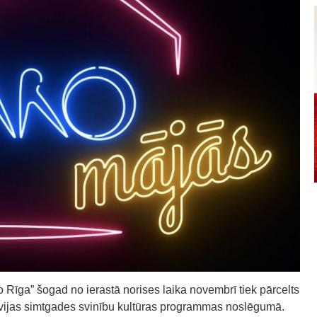
ro Rīga” šogad no ierastā norises laika novembrī tiek pārcelts
vijas simtgades svinību kultūras programmas noslēgumā.