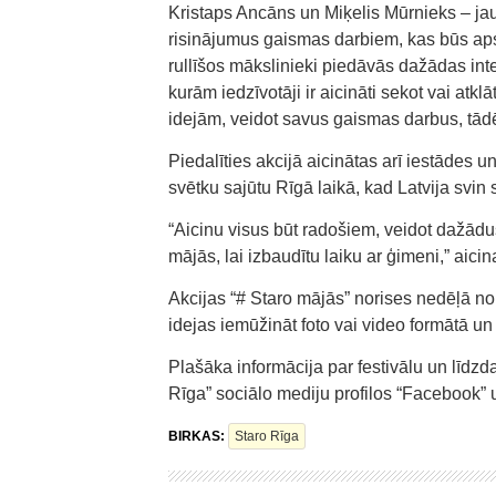
Kristaps Ancāns un Miķelis Mūrnieks – ja
risinājumus gaismas darbiem, kas būs aps
rullīšos mākslinieki piedāvās dažādas in
kurām iedzīvotāji ir aicināti sekot vai atk
idejām, veidot savus gaismas darbus, tādēj
Piedalīties akcijā aicinātas arī iestādes
svētku sajūtu Rīgā laikā, kad Latvija svi
“Aicinu visus būt radošiem, veidot dažādu
mājās, lai izbaudītu laiku ar ģimeni,” aici
Akcijas “# Staro mājās” norises nedēļā no
idejas iemūžināt foto vai video formātā un
Plašāka informācija par festivālu un līdzda
Rīga” sociālo mediju profilos “Facebook” 
BIRKAS:
Staro Rīga