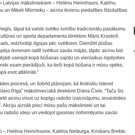
em Latvijas māksliniekiem – Helēnu Heinrihsoni, Katrīnu
u un Miķeli Mūrnieku – aicina ikvienu piedalīties līdzdalības
iegls, tāpat kā valsts svētku svinību tradicionālu pasākumu
kultūras un sporta departamenta direktors Māris Krastiņš.
 gads, iedzīvotāji ilgojas pēc svētkiem. Diemžēl plašas
pēja ikvienam radīt svētkus savās mājās, tāpēc aicinu būt
dējādi vairojot kopā būšanas sajūtu un vienlaikus rūpējoties
riski esam pierādījuši, ka tieši kopā būšana ir mūsu spēks,
pā esot attālināti.”
rādes procesā, un šobrīd plānojam, kā festivālu īstenot
taro Rīga” mākslinieciskā direktore Diāna Čivle. “Taču šis
rīd aicinu visus uz kopīgu radošo izaicinājumu, iesaistoties
”. Akciju aizsāk pieci mūsu pašu mākslinieki un tai
savu radošo ideju un veidojot gaismas noformējumu savās
i – Helēna Heinrihsone, Katrīna Neiburga, Kristians Brekte,