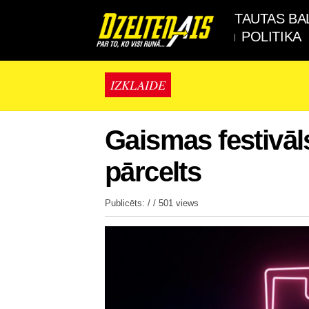
TAUTAS BA
POLITIKA
IZKLAIDE
Gaismas festivāls
pārcelts
Publicēts: / /
501 views