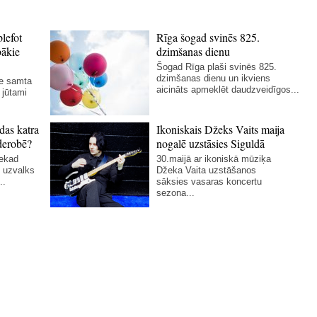
blefot
Rīga šogad svinēs 825.
bākie
dzimšanas dienu
Šogad Rīga plaši svinēs 825.
dzimšanas dienu un ikviens
ie samta
aicināts apmeklēt daudzveidīgos...
 jūtami
das katra
Ikoniskais Džeks Vaits maija
derobē?
nogalē uzstāsies Siguldā
nekad
30.maijā ar ikoniskā mūziķa
 uzvalks
Džeka Vaita uzstāšanos
..
sāksies vasaras koncertu
sezona...