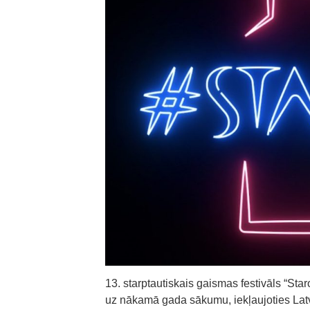
13. starptautiskais gaismas festivāls “Sta
uz nākamā gada sākumu, iekļaujoties Lat