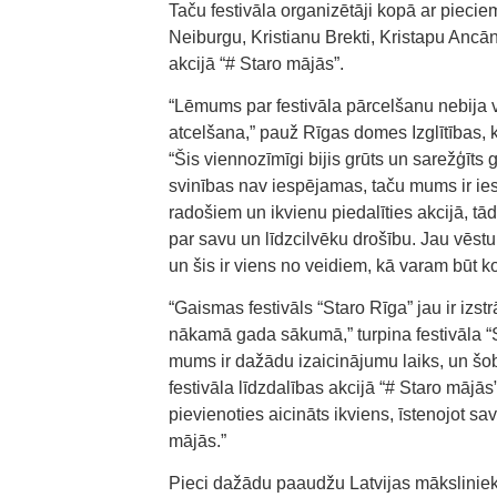
Taču festivāla organizētāji kopā ar pieci
Neiburgu, Kristianu Brekti, Kristapu Ancān
akcijā “# Staro mājās”.
“Lēmums par festivāla pārcelšanu nebija v
atcelšana,” pauž Rīgas domes Izglītības, 
“Šis viennozīmīgi bijis grūts un sarežģīts
svinības nav iespējamas, taču mums ir ies
radošiem un ikvienu piedalīties akcijā, tā
par savu un līdzcilvēku drošību. Jau vēstu
un šis ir viens no veidiem, kā varam būt ko
“Gaismas festivāls “Staro Rīga” jau ir izst
nākamā gada sākumā,” turpina festivāla “S
mums ir dažādu izaicinājumu laiks, un šob
festivāla līdzdalības akcijā “# Staro mājās
pievienoties aicināts ikviens, īstenojot 
mājās.”
Pieci dažādu paaudžu Latvijas māksliniek