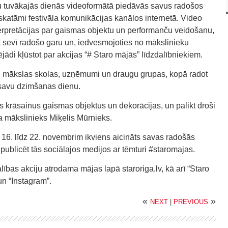
u tuvākajās dienās videoformātā piedāvās savus radošos
katāmi festivāla komunikācijas kanālos internetā. Video
terpretācijas par gaismas objektu un performanču veidošanu,
lāt sevī radošo garu un, iedvesmojoties no mākslinieku
ādi kļūstot par akcijas “# Staro mājās” līdzdalībniekiem.
 un mākslas skolas, uzņēmumi un draugu grupas, kopā radot
n savu dzimšanas dienu.
s krāsainus gaismas objektus un dekorācijas, un palikt droši
na mākslinieks Miķelis Mūrnieks.
 16. līdz 22. novembrim ikviens aicināts savas radošās
 publicēt tās sociālajos medijos ar tēmturi #staromajas.
lības akciju atrodama mājas lapā staroriga.lv, kā arī “Staro
un “Instagram”.
«
»
NEXT
|
PREVIOUS