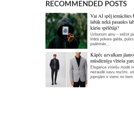
RECOMMENDED POSTS
Vai AI spēj iemācīties 
labāk nekā pasaules la
kāršu spēlētāji?
Uzbursim ainu – sēžot p
klātā pokera galda, pulss
paātrinās,...
Kāpēc uzvalkam jāatro
mūsdienīga vīrieša gar
Elegance vīriešu modē 
nezaudē savu nozīmi, un
joprojām ir viens no tiem.