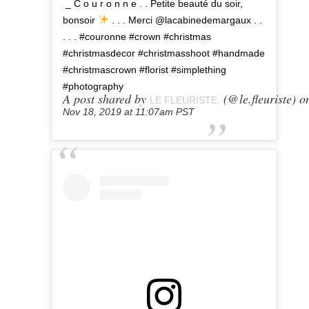
_ C o u r o n n e . . Petite beauté du soir,
bonsoir
. . . Merci @lacabinedemargaux . .
. . . #couronne #crown #christmas
#christmasdecor #christmasshoot #handmade
#christmascrown #florist #simplething
#photography
A post shared by
(@le.fleuriste) o
LE FLEURISTE.
Nov 18, 2019 at 11:07am PST