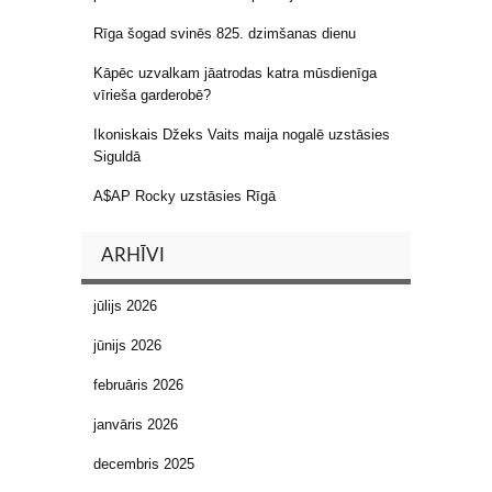
Rīga šogad svinēs 825. dzimšanas dienu
Kāpēc uzvalkam jāatrodas katra mūsdienīga
vīrieša garderobē?
Ikoniskais Džeks Vaits maija nogalē uzstāsies
Siguldā
A$AP Rocky uzstāsies Rīgā
ARHĪVI
jūlijs 2026
jūnijs 2026
februāris 2026
janvāris 2026
decembris 2025