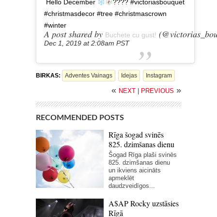
Hello December
???? #victoriasbouquet
#christmasdecor #tree #christmascrown
#winter
A post shared by
(@victorias_bou
Buchete cu gust!
Dec 1, 2019 at 2:08am PST
BIRKAS:
Adventes Vainags
Idejas
Instagram
«
»
NEXT
|
PREVIOUS
RECOMMENDED POSTS
Rīga šogad svinēs
825. dzimšanas dienu
Šogad Rīga plaši svinēs
825. dzimšanas dienu
un ikviens aicināts
apmeklēt
daudzveidīgos...
A$AP Rocky uzstāsies
Rīgā