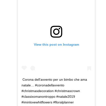
View this post on Instagram
Corona dell'avvento per un bimbo che ama
natale… #coronadellavvento
#christmasdecoration #christmascrown
#classixomanontroppo #natale2019
#iminlovewhitflowers #floralplanner