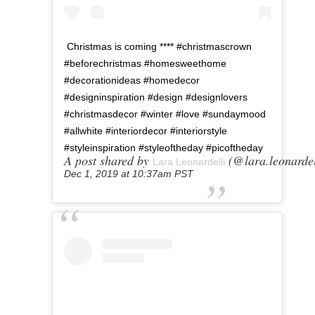
Christmas is coming **** #christmascrown
#beforechristmas #homesweethome
#decorationideas #homedecor
#designinspiration #design #designlovers
#christmasdecor #winter #love #sundaymood
#allwhite #interiordecor #interiorstyle
#styleinspiration #styleoftheday #picoftheday
A post shared by
(@lara.leonardel
Lara Leonardelli
Dec 1, 2019 at 10:37am PST