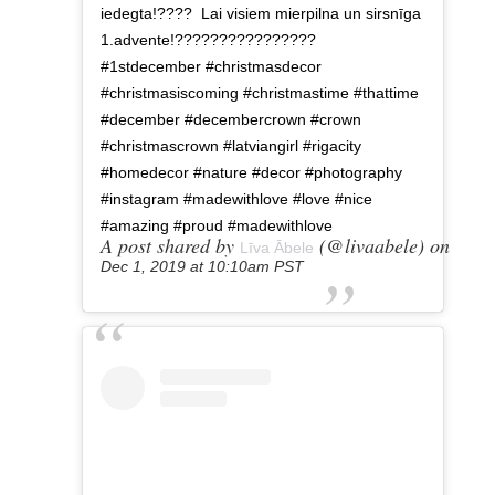
iedegta!????⁣ ⁣ Lai visiem mierpilna un sirsnīga
1.advente!????????????????⁣ ⁣ ⁣ ⁣
#1stdecember #christmasdecor
#christmasiscoming #christmastime #thattime
#december #decembercrown #crown
#christmascrown #latviangirl #rigacity
#homedecor #nature #decor #photography
#instagram #madewithlove #love #nice
#amazing #proud #madewithlove
A post shared by
(@livaabele) on
Līva Ābele
Dec 1, 2019 at 10:10am PST