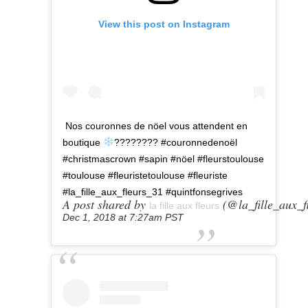
View this post on Instagram
Nos couronnes de nöel vous attendent en
boutique
???????? #couronnedenoël
#christmascrown #sapin #nöel #fleurstoulouse
#toulouse #fleuristetoulouse #fleuriste
#la_fille_aux_fleurs_31 #quintfonsegrives
A post shared by
(@la_fille_aux_f
la fille aux fleurs
Dec 1, 2018 at 7:27am PST