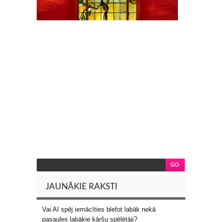
JAUNĀKIE RAKSTI
Vai AI spēj iemācīties blefot labāk nekā
pasaules labākie kāršu spēlētāji?