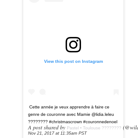
View this post on Instagram
Cette année je veux apprendre à faire ce
genre de couronne avec Mamie @lidia.leleu
???????? #christmascrown #couronnedenoel
A post shared by
(@wild
Pastel • Toulouse ????????
Nov 21, 2017 at 11:35am PST