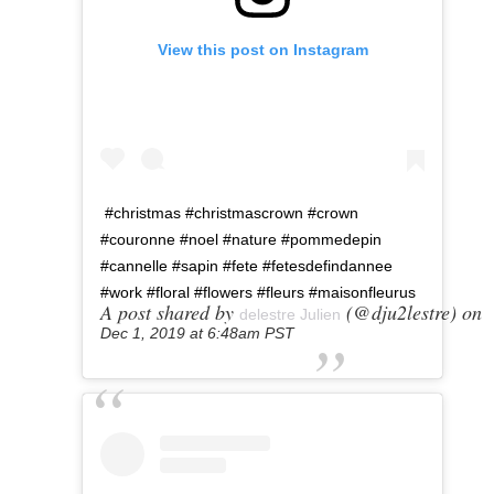
View this post on Instagram
#christmas #christmascrown #crown
#couronne #noel #nature #pommedepin
#cannelle #sapin #fete #fetesdefindannee
#work #floral #flowers #fleurs #maisonfleurus
A post shared by
(@dju2lestre) on
delestre Julien
Dec 1, 2019 at 6:48am PST