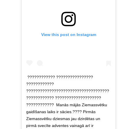
View this post on Instagram
???????????? ????????????????
????????????
????????????????????????????????????
???????????? ????????????????????
????????????⁣ ⁣ Manās mājās Ziemassvētku
gaidīšanas laiks ir sācies.???? Pirmās
Ziemassvētku dziesmas jau dzirdētas un
pirmā svecīte adventes vainagā arī ir