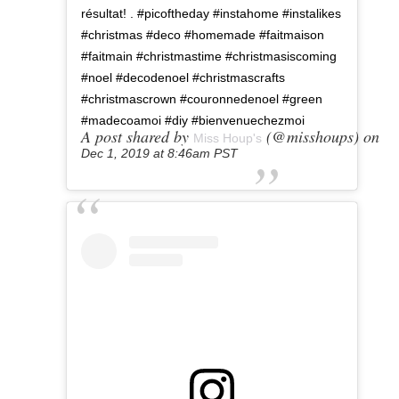
résultat! . #picoftheday #instahome #instalikes
#christmas #deco #homemade #faitmaison
#faitmain #christmastime #christmasiscoming
#noel #decodenoel #christmascrafts
#christmascrown #couronnedenoel #green
#madecoamoi #diy #bienvenuechezmoi
A post shared by
(@misshoups) on
Miss Houp's
Dec 1, 2019 at 8:46am PST