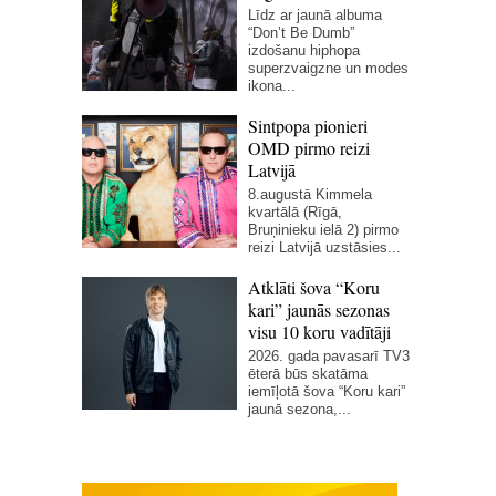
Līdz ar jaunā albuma
“Don’t Be Dumb”
izdošanu hiphopa
superzvaigzne un modes
ikona...
Sintpopa pionieri
OMD pirmo reizi
Latvijā
8.augustā Kimmela
kvartālā (Rīgā,
Bruņinieku ielā 2) pirmo
reizi Latvijā uzstāsies...
Atklāti šova “Koru
kari” jaunās sezonas
visu 10 koru vadītāji
2026. gada pavasarī TV3
ēterā būs skatāma
iemīļotā šova “Koru kari”
jaunā sezona,...