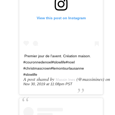
View this post on Instagram
Premier jour de l'avent. Création maison.
#couronnedenoel#slowlife#noel
#christmascrown#lemontsurlausanne
#slowlife
A post shared by
(@massinines) on
Massin Ines
Nov 30, 2019 at 11:08pm PST