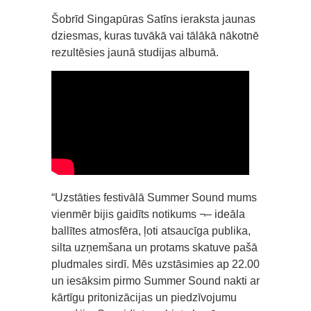
Šobrīd Singapūras Satīns ieraksta jaunas
dziesmas, kuras tuvākā vai tālākā nākotnē
rezultēsies jaunā studijas albumā.
“Uzstāties festivālā Summer Sound mums
vienmēr bijis gaidīts notikums ¬– ideāla
ballītes atmosfēra, ļoti atsaucīga publika,
silta uzņemšana un protams skatuve pašā
pludmales sirdī. Mēs uzstāsimies ap 22.00
un iesāksim pirmo Summer Sound nakti ar
kārtīgu pritonizācijas un piedzīvojumu