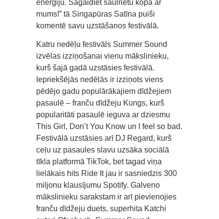
enerģiju. Sagaidiet saulrietu kopā ar
mums!” tā Singapūras Satīna puiši
komentē savu uzstāšanos festivālā.
Katru nedēļu festivāls Summer Sound
izvēlas izziņošanai vienu mākslinieku,
kurš šajā gadā uzstāsies festivālā.
Iepriekšējās nedēļās ir izziņots viens
pēdējo gadu populārākajiem dīdžejiem
pasaulē – franču dīdžeju Kungs, kurš
popularitāti pasaulē ieguva ar dziesmu
This Girl, Don’t You Know un I feel so bad.
Festivālā uzstāsies arī DJ Regard, kurš
ceļu uz pasaules slavu uzsāka sociālā
tīkla platformā TikTok, bet tagad viņa
lielākais hits Ride It jau ir sasniedzis 300
miljonu klausījumu Spotify. Galveno
mākslinieku sarakstam ir arī pievienojies
franču dīdžeju duets, superhita Katchi