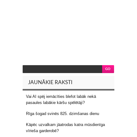
JAUNĀKIE RAKSTI
Vai AI spēj iemācīties blefot labāk nekā
pasaules labākie kāršu spēlētāji?
Rīga šogad svinēs 825. dzimšanas dienu
Kāpēc uzvalkam jāatrodas katra mūsdienīga
vīrieša garderobē?