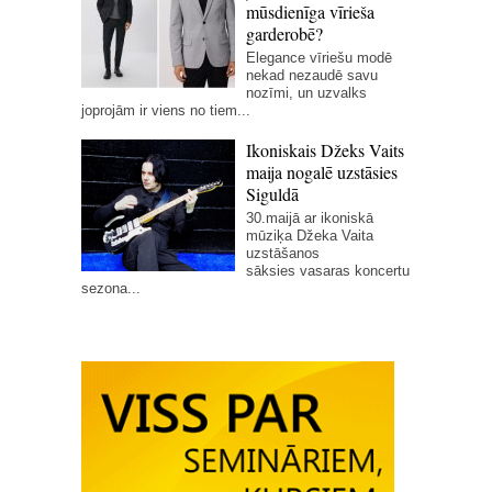
mūsdienīga vīrieša
garderobē?
Elegance vīriešu modē
nekad nezaudē savu
nozīmi, un uzvalks
joprojām ir viens no tiem...
Ikoniskais Džeks Vaits
maija nogalē uzstāsies
Siguldā
30.maijā ar ikoniskā
mūziķa Džeka Vaita
uzstāšanos
sāksies vasaras koncertu
sezona...