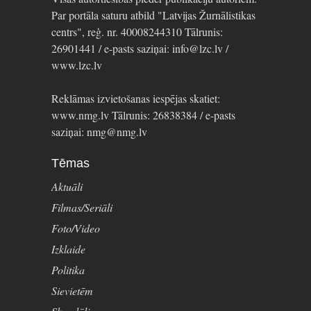
Par portāla saturu atbild "Latvijas Žurnālistikas
centrs", reģ. nr. 40008244310 Tālrunis:
26901441 / e-pasts saziņai: info@lzc.lv /
www.lzc.lv
Reklāmas izvietošanas iespējas skatiet:
www.nmg.lv Tālrunis: 26838384 / e-pasts
saziņai: nmg@nmg.lv
Tēmas
Aktuāli
Filmas/Seriāli
Foto/Video
Izklaide
Politika
Sievietēm