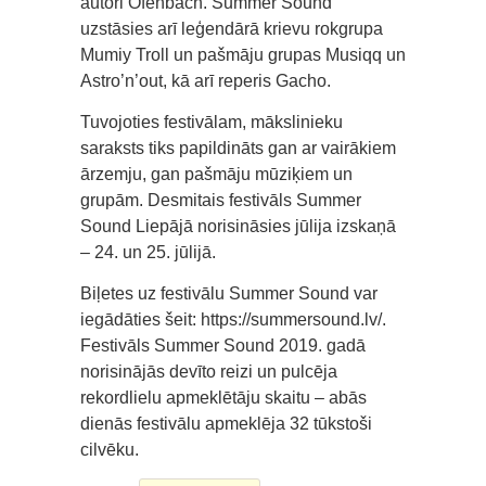
autori Ofenbach. Summer Sound
uzstāsies arī leģendārā krievu rokgrupa
Mumiy Troll un pašmāju grupas Musiqq un
Astro’n’out, kā arī reperis Gacho.
Tuvojoties festivālam, mākslinieku
saraksts tiks papildināts gan ar vairākiem
ārzemju, gan pašmāju mūziķiem un
grupām. Desmitais festivāls Summer
Sound Liepājā norisināsies jūlija izskaņā
– 24. un 25. jūlijā.
Biļetes uz festivālu Summer Sound var
iegādāties šeit: https://summersound.lv/.
Festivāls Summer Sound 2019. gadā
norisinājās devīto reizi un pulcēja
rekordlielu apmeklētāju skaitu – abās
dienās festivālu apmeklēja 32 tūkstoši
cilvēku.