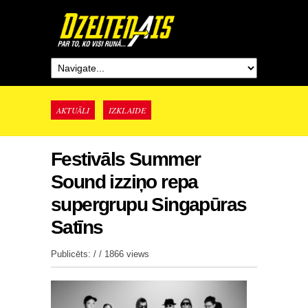
AKTUĀLI
IZKLAIDE
Festivāls Summer
Sound izziņo repa
supergrupu Singapūras
Satīns
Publicēts: / /
1866 views