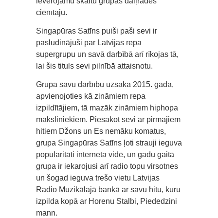
ievērojamu skaitu grupas daiļrades
cienītāju.
Singapūras Satīns puiši paši sevi ir
pasludinājuši par Latvijas repa
supergrupu un savā darbībā arī rīkojas tā,
lai šis tituls sevi pilnībā attaisnotu.
Grupa savu darbību uzsāka 2015. gadā,
apvienojoties kā zināmiem repa
izpildītājiem, tā mazāk zināmiem hiphopa
māksliniekiem. Piesakot sevi ar pirmajiem
hitiem Džons un Es nemāku komatus,
grupa Singapūras Satīns ļoti strauji ieguva
popularitāti interneta vidē, un gadu gaitā
grupa ir iekarojusi arī radio topu virsotnes
un šogad ieguva trešo vietu Latvijas
Radio Muzikālajā bankā ar savu hitu, kuru
izpilda kopā ar Horenu Stalbi, Piededzini
mann.