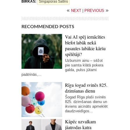
BIRKAS:
Singapūras Satīns
«
»
NEXT
|
PREVIOUS
RECOMMENDED POSTS
Vai AI spēj iemācīties
blefot labāk nekā
pasaules labākie kāršu
spēlētāji?
Uzbursim ainu – sēžot
pie samta klātā pokera
galda, pulss jūtami
paātrinās,...
Rīga šogad svinēs 825.
dzimšanas dienu
Šogad Rīga plaši svinēs
825. dzimšanas dienu un
ikviens aicināts apmeklēt
daudzveidīgos...
Kāpēc uzvalkam
jāatrodas katra