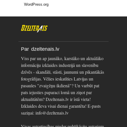
WordPress.org
Par dzeltenais.lv
Viss par un ap jaunāko, karstāko un aktuālāko
informāciju izklaides industrijā un slavenību
dzīvēs - skandāli, stāsti, jaunumi un pikantākās
fotogrāfijas. Vēlies ieskatīties Latvijas un
pasaules "zvaigžņu ikdienā"? Un varbūt pat
pats iejusties paparaci lomā un ziņot par
aktualitātēm? Dzeltenais.lv ir īstā vieta!
Izklaides deva visai dienai garantēta! E-pasts
saziņai: info@dzeltenais.lv
Visas autortiesības pieder publikāciju autoriem.