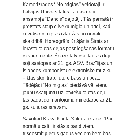
Kamerizrādes ‘’No miglas’’ veidotāji ir
Latvijas Universitātes Tautas deju
ansambļa “Dancis” dejotāji. Tās pamatā ir
pretstats starp cilvēku miglā un brīdi, kad
cilvēks no miglas izlaužas un nonāk
skaidrībā. Horeogrāfs Krišjānis Šimis ar
ierasto tautas dejas pasniegšanas formātu
eksperimentē. Šoreiz latviešu tautas deju
soļi sastopas ar 21. gs. ASV, Brazīlijas un
Islandes komponistu elektronisko mūziku
– klasisko, trap, future bass un beat.
Tādējādi “No miglas” piedāvā vēl vienu
jaunu skatījumu uz latviešu tautas deju –
tās bagātīgo mantojumu mijiedarbē ar 21.
gs. kultūras strāvām.
Savukārt Klāva Knuta Sukura izrāde ‘’Par
normālu čali’’ ir stāsts par diviem,
trīsdesmit piecus gadus veciem bērnības