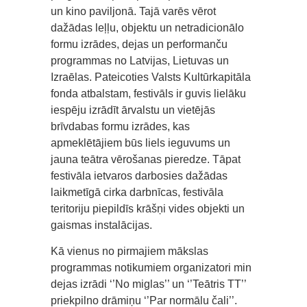
un kino paviljonā. Tajā varēs vērot
dažādas leļļu, objektu un netradicionālo
formu izrādes, dejas un performanču
programmas no Latvijas, Lietuvas un
Izraēlas. Pateicoties Valsts Kultūrkapitāla
fonda atbalstam, festivāls ir guvis lielāku
iespēju izrādīt ārvalstu un vietējās
brīvdabas formu izrādes, kas
apmeklētājiem būs liels ieguvums un
jauna teātra vērošanas pieredze. Tāpat
festivāla ietvaros darbosies dažādas
laikmetīgā cirka darbnīcas, festivāla
teritoriju piepildīs krāšņi vides objekti un
gaismas instalācijas.
Kā vienus no pirmajiem mākslas
programmas notikumiem organizatori min
dejas izrādi ‘’No miglas’’ un ‘’Teātris TT’’
priekpilno drāmiņu ‘’Par normālu čali’’.