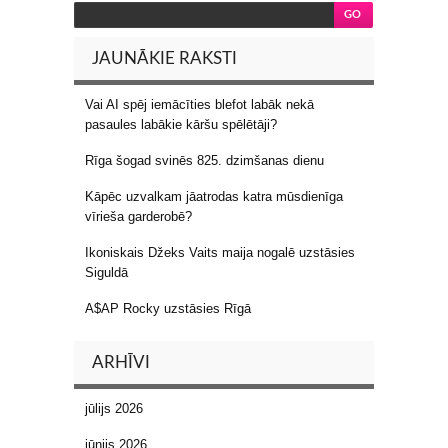
JAUNĀKIE RAKSTI
Vai AI spēj iemācīties blefot labāk nekā
pasaules labākie kāršu spēlētāji?
Rīga šogad svinēs 825. dzimšanas dienu
Kāpēc uzvalkam jāatrodas katra mūsdienīga
vīrieša garderobē?
Ikoniskais Džeks Vaits maija nogalē uzstāsies
Siguldā
A$AP Rocky uzstāsies Rīgā
ARHĪVI
jūlijs 2026
jūnijs 2026