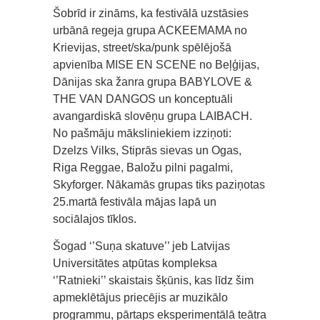
Šobrīd ir zināms, ka festivālā uzstāsies
urbānā regeja grupa ACKEEMAMA no
Krievijas, street/ska/punk spēlējošā
apvienība MISE EN SCENE no Beļģijas,
Dānijas ska žanra grupa BABYLOVE &
THE VAN DANGOS un konceptuāli
avangardiskā slovēņu grupa LAIBACH.
No pašmāju māksliniekiem izziņoti:
Dzelzs Vilks, Stiprās sievas un Ogas,
Riga Reggae, Baložu pilni pagalmi,
Skyforger. Nākamās grupas tiks paziņotas
25.martā festivāla mājas lapā un
sociālajos tīklos.
Šogad ‘’Suņa skatuve’’ jeb Latvijas
Universitātes atpūtas kompleksa
‘’Ratnieki’’ skaistais šķūnis, kas līdz šim
apmeklētājus priecējis ar muzikālo
programmu, pārtaps eksperimentālā teātra