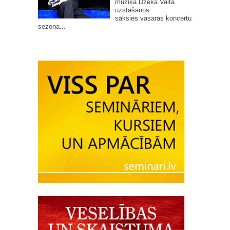
mūziķa Džeka Vaita
uzstāšanos
sāksies vasaras koncertu
sezona...