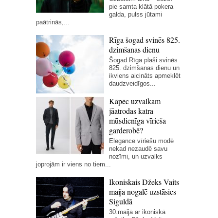
pie samta klātā pokera
galda, pulss jūtami
paātrinās,...
Rīga šogad svinēs 825.
dzimšanas dienu
Šogad Rīga plaši svinēs
825. dzimšanas dienu un
ikviens aicināts apmeklēt
daudzveidīgos...
Kāpēc uzvalkam
jāatrodas katra
mūsdienīga vīrieša
garderobē?
Elegance vīriešu modē
nekad nezaudē savu
nozīmi, un uzvalks
joprojām ir viens no tiem...
Ikoniskais Džeks Vaits
maija nogalē uzstāsies
Siguldā
30.maijā ar ikoniskā