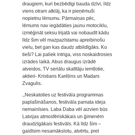
draugiem, kuri bezbēdīgi bauda dzīvi, līdz
viens otram atklāj, ka ir pieņēmuši
nopietnu lēmumu. Pārmaiņas pēc,
lēmums nav iegādāties jaunu motociklu,
izmēģināt seksu trijatā vai nobaudīt kādu
līdz šim vēl mazpazīstamu apreibinošu
vielu, bet gan kas daudz atbildīgāks. Ko
tieši? Lai paliek intriga, viss noskaidrosies
izrādes laikā. Abus draugus izrādē
atveidos, TV seriālu skatītāju iemīļotie,
aktieri- Kristians Karēļins un Madars
Zvagulis.
,,Neskatoties uz festivāla programmas
paplašināšanos, festivāla pamata ideja
nemainīsies. Laba Daba vēl aizvien būs
Latvijas atmosfēriskākais un ģimenēm
draudzīgākais festivāls. Kā līdz šim –
gaidīsim nesamākslotu, atvērtu, pret