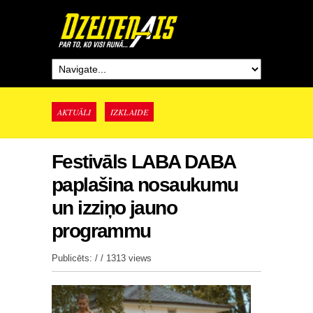
AKTUĀLI
IZKLAIDE
Festivāls LABA DABA
paplašina nosaukumu
un izziņo jauno
programmu
Publicēts: / /
1313 views