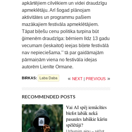
apkārtējiem cilvēkiem un videi draudzīgu
apmeklētāju. Arī šogad plānojam
aktivitātes un programmu pašiem
mazākajiem festivāla apmeklētājiem.
Tāpat biļešu cenu politika turpina būt
ģimenēm draudzīga: bērniem līdz 13 gadu
vecumam (ieskaitot) ieejas biļete festivālā
nav nepieciešama.’’ tā par gaidāmajām
pārmaiņām viena no festivāla idejas
autorēm Lienīte Ormane.
«
»
BIRKAS:
Laba Daba
NEXT
|
PREVIOUS
RECOMMENDED POSTS
Vai AI spēj iemācīties
blefot labāk nekā
pasaules labākie kāršu
spēlētāji?
Uzbursim ainu – sēžot