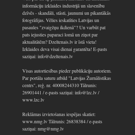
informāciju izklaides industrijā un slavenību
dzīvēs - skandāli, stāsti, jaunumi un pikantākās
fotogrāfijas. Vēlies ieskatīties Latvijas un
pasaules "zvaigžņu ikdienā"? Un varbūt pat
pats iejusties paparaci lomā un ziņot par
aktualitātēm? Dzeltenais.lv ir īstā vieta!
Izklaides deva visai dienai garantēta! E-pasts
saziņai: info@dzeltenais.lv
Visas autortiesības pieder publikāciju autoriem.
Par portāla saturu atbild "Latvijas Žurnālistikas
centrs", reģ. nr. 40008244310 Tālrunis:
26901441 / e-pasts saziņai: info@lzc.lv /
www.lzc.lv
Reklāmas izvietošanas iespējas skatiet:
www.nmg.lv Tālrunis: 26838384 / e-pasts
saziņai: nmg@nmg.lv