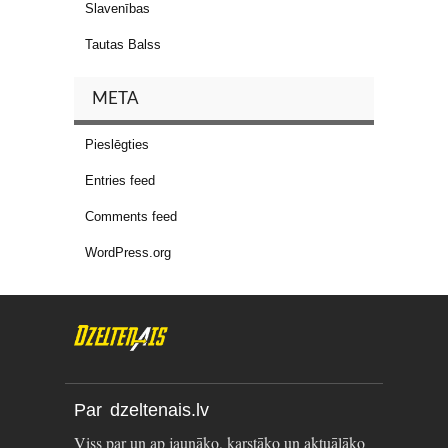
Slavenības
Tautas Balss
META
Pieslēgties
Entries feed
Comments feed
WordPress.org
Par dzeltenais.lv
Viss par un ap jaunāko, karstāko un aktuālāko