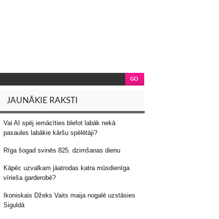
JAUNĀKIE RAKSTI
Vai AI spēj iemācīties blefot labāk nekā
pasaules labākie kāršu spēlētāji?
Rīga šogad svinēs 825. dzimšanas dienu
Kāpēc uzvalkam jāatrodas katra mūsdienīga
vīrieša garderobē?
Ikoniskais Džeks Vaits maija nogalē uzstāsies
Siguldā