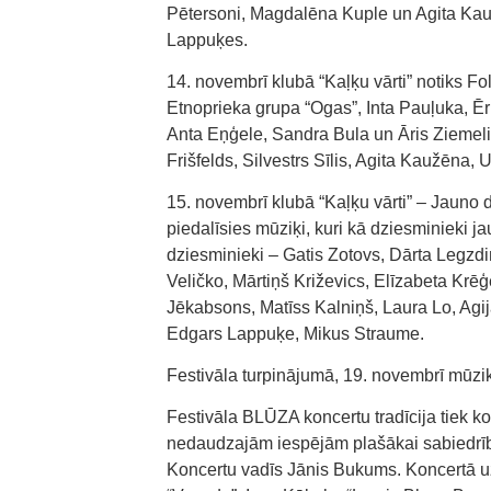
Pētersoni, Magdalēna Kuple un Agita Kau
Lappuķes.
14. novembrī klubā “Kaļķu vārti” notiks F
Etnoprieka grupa “Ogas”, Inta Pauļuka, Ēri
Anta Eņģele, Sandra Bula un Āris Ziemelis
Frišfelds, Silvestrs Sīlis, Agita Kaužēna, 
15. novembrī klubā “Kaļķu vārti” – Jauno 
piedalīsies mūziķi, kuri kā dziesminieki ja
dziesminieki – Gatis Zotovs, Dārta Legzd
Veličko, Mārtiņš Križevics, Elīzabeta Krē
Jēkabsons, Matīss Kalniņš, Laura Lo, Agi
Edgars Lappuķe, Mikus Straume.
Festivāla turpinājumā, 19. novembrī mūz
Festivāla BLŪZA koncertu tradīcija tiek k
nedaudzajām iespējām plašākai sabiedrība
Koncertu vadīs Jānis Bukums. Koncertā uz