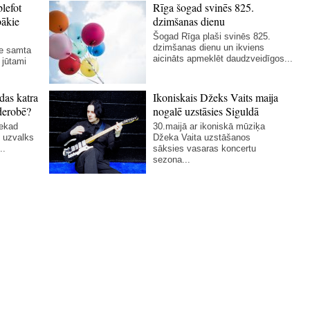
blefot
Rīga šogad svinēs 825.
bākie
dzimšanas dienu
Šogad Rīga plaši svinēs 825.
dzimšanas dienu un ikviens
ie samta
aicināts apmeklēt daudzveidīgos...
 jūtami
das katra
Ikoniskais Džeks Vaits maija
derobē?
nogalē uzstāsies Siguldā
nekad
30.maijā ar ikoniskā mūziķa
 uzvalks
Džeka Vaita uzstāšanos
..
sāksies vasaras koncertu
sezona...