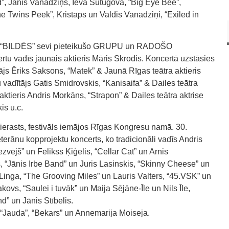
d”, Jānis Vanadziņš, Ieva Sutugova, “Big Eye Bee”,
he Twins Peek”, Kristaps un Valdis Vanadziņi, “Exiled in
ēs “BILDĒS” sevi pieteikušo GRUPU un RADOŠO
 vadīs jaunais aktieris Māris Skrodis. Koncertā uzstāsies
ājs Ēriks Saksons, “Matek” & Jaunā Rīgas teātra aktieris
adītājs Gatis Smidrovskis, “Kanisaifa” & Dailes teātra
& aktieris Andris Morkāns, “Strapon” & Dailes teātra aktrise
is u.c.
erasts, festivāls iemājos Rīgas Kongresu namā. 30.
terānu kopprojektu koncerts, ko tradicionāli vadīs Andris
vējš” un Fēlikss Ķiģelis, “Cellar Cat” un Arnis
 “Jānis Irbe Band” un Juris Lasinskis, “Skinny Cheese” un
 Linga, “The Grooving Miles” un Lauris Valters, “45.VSK” un
ovs, “Saulei i tuvāk” un Maija Sējāne-Īle un Nils Īle,
d” un Jānis Stībelis.
 “Jauda”, “Bekars” un Annemarija Moiseja.