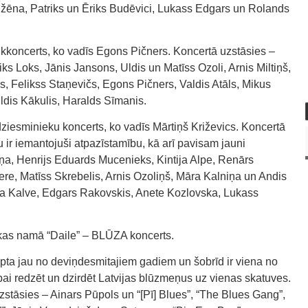
žēna, Patriks un Ēriks Budēvici, Lukass Edgars un Rolands
olkkoncerts, ko vadīs Egons Pičners. Koncertā uzstāsies –
ks Loks, Jānis Jansons, Uldis un Matīss Ozoli, Arnis Miltiņš,
, Felikss Staņevičs, Egons Pičners, Valdis Atāls, Mikus
Uldis Kākulis, Haralds Sīmanis.
dziesminieku koncerts, ko vadīs Mārtiņš Križevics. Koncertā
u ir iemantojuši atpazīstamību, kā arī pavisam jauni
iņa, Henrijs Eduards Mucenieks, Kintija Alpe, Renārs
ģere, Matīss Skrebelis, Arnis Ozoliņš, Māra Kalniņa un Andis
ja Kalve, Edgars Rakovskis, Anete Kozlovska, Lukass
ikas namā “Daile” – BLŪZA koncerts.
opta jau no deviņdesmitajiem gadiem un šobrīd ir viena no
i redzēt un dzirdēt Latvijas blūzmeņus uz vienas skatuves.
stāsies – Ainars Pūpols un “[Pī] Blues”, “The Blues Gang”,