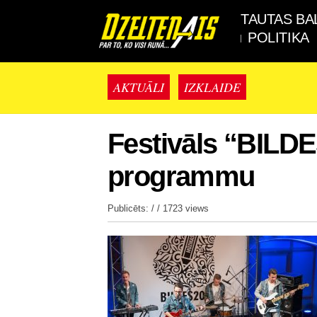
TAUTAS BA
POLITIKA
AKTUĀLI
IZKLAIDE
Festivāls “BILDE
programmu
Publicēts: / /
1723 views