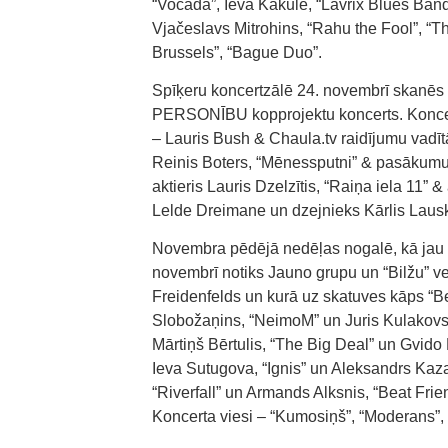
“Vocada”, Ieva Kākule, “Lavrix Blues Ban
Vjačeslavs Mitrohins, “Rahu the Fool”, “T
Brussels”, “Bague Duo”.
Spīķeru koncertzālē 24. novembrī skan
PERSONĪBU kopprojektu koncerts. Koncertu
– Lauris Bush & Chaula.tv raidījumu vadīt
Reinis Boters, “Mēnessputni” & pasākumu v
aktieris Lauris Dzelzītis, “Raiņa iela 11” 
Lelde Dreimane un dzejnieks Kārlis Lausk
Novembra pēdējā nedēļas nogalē, kā jau i
novembrī notiks Jauno grupu un “Bilžu” ve
Freidenfelds un kurā uz skatuves kāps “Bez
Slobožaņins, “NeimoM” un Juris Kulakovs,
Mārtiņš Bērtulis, “The Big Deal” un Gvido
Ieva Sutugova, “Ignis” un Aleksandrs Kazak
“Riverfall” un Armands Alksnis, “Beat Frien
Koncerta viesi – “Kumosiņš”, “Moderans”,