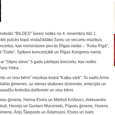
stivāls “BILDES” šoreiz notiks no 4. novembra līdz 1.
tivāls pulcēs kopā visdažādāko žanru un vecumu mūziķus.
ertus, kas norisināsies piecās Rīgas vietās – “Koka Rīgā”,
ā “Daile”, Spīķeru koncertzālē un Rīgas Kongresu namā.
ar “Stipro sievu” 5 gadu jubilejas koncertu, kas notiks
aris Vētra.
ķi un viņu bērni” mūzikas klubā “Kaļķu vārti”. To vadīs Arnis
zikālās ģimenes, uz vienas skatuves dziesmās, emocijās un
aaudžu festivāla dalībnieki un viņu bērni.
meļu ģimene, Helma Elvīra un Mārtiņš Križevici, Aleksandrs
ākuļi, Henrijs un Guntars Mucenieki, Pūpolu ģimene, Horens
u ģimene, Ārijs Šķepasts un Ādamsoni, Elviss un Ivars