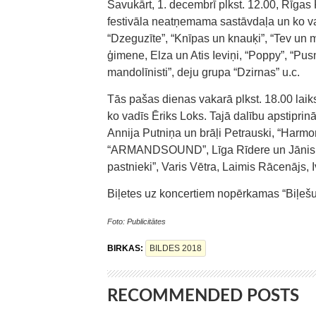
Savukārt, 1. decembrī plkst. 12.00, Rīgas
festivāla neatņemama sastāvdaļa un ko va
“Dzeguzīte”, “Knīpas un knauķi”, “Tev un m
ģimene, Elza un Atis Ieviņi, “Poppy”, “Pus
mandolīnisti”, deju grupa “Dzirnas” u.c.
Tās pašas dienas vakarā plkst. 18.00 lai
ko vadīs Ēriks Loks. Tajā dalību apstiprinā
Annija Putniņa un brāļi Petrauski, “Harmo
“ARMANDSOUND”, Līga Rīdere un Jānis Bu
pastnieki”, Varis Vētra, Laimis Rācenājs, I
Biļetes uz koncertiem nopērkamas “Biļešu
Foto: Publicitātes
BIRKAS:
BILDES 2018
RECOMMENDED POSTS