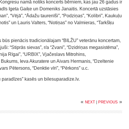
 Kongresu namā notiks koncerts bērniem, kas jau 26 gadus ir
dīs Igeta Gaiķe un Domeniks Janaitis. Koncertā uzstāsies
an”, “Vējā”, “Ādažu taurenīši”, “Podziņas”, “Kolibri”, Kaukuļu
notis” un Lauris Valters, “Notiņas” no Valmieras, “Tarkšķu
ks būs pienācis tradicionālajam “BILŽU” veterānu koncertam,
juši: “Stiprās sievas”, r/a “Zvani”, “Dzidriņas megasistēma”,
nija Rīgai”, “URBIX”, Vjačeslavs Mitrohins,
kums, Ieva Akuratere un Aivars Hermanis, “Dzeltenie
vars Pētersons, “Denktie vīri”, “Pērkons” u.c.
 paradīzes” kasēs un bilesuparadize.lv.
«
»
NEXT
|
PREVIOUS