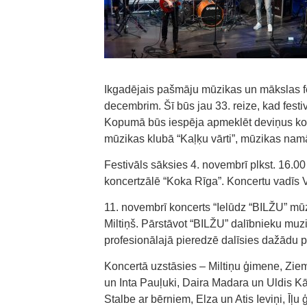
Ikgadējais pašmāju mūzikas un mākslas fe
decembrim. Šī būs jau 33. reize, kad fes
Kopumā būs iespēja apmeklēt deviņus konc
mūzikas klubā “Kaļķu vārti”, mūzikas nam
Festivāls sāksies 4. novembrī plkst. 16.00 
koncertzālē “Koka Rīga”. Koncertu vadīs V
11. novembrī koncerts “Ielūdz “BILŽU” mūzi
Miltiņš. Pārstāvot “BILŽU” dalībnieku mu
profesionālajā pieredzē dalīsies dažādu p
Koncertā uzstāsies – Miltiņu ģimene, Zie
un Inta Pauļuki, Daira Madara un Uldis K
Stalbe ar bērniem, Elza un Atis Ieviņi, Īļ