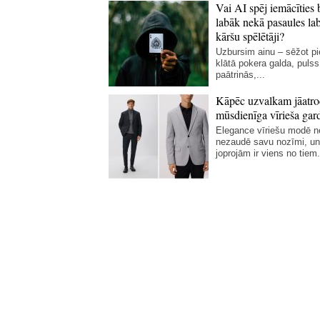
Vai AI spēj iemācīties 
labāk nekā pasaules la
kāršu spēlētāji?
Uzbursim ainu – sēžot p
klātā pokera galda, pulss
paātrinās,...
Kāpēc uzvalkam jāatro
mūsdienīga vīrieša gar
Elegance vīriešu modē 
nezaudē savu nozīmi, un
joprojām ir viens no tiem.