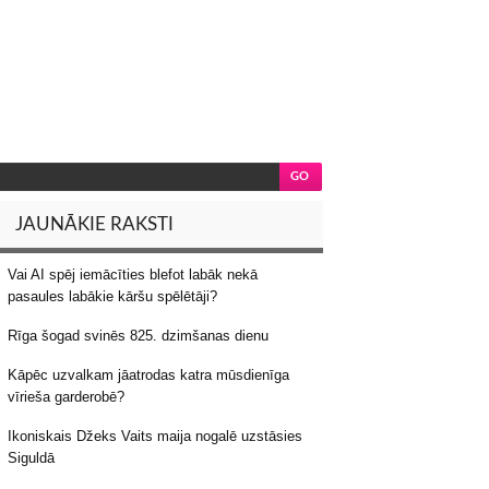
JAUNĀKIE RAKSTI
Vai AI spēj iemācīties blefot labāk nekā
pasaules labākie kāršu spēlētāji?
Rīga šogad svinēs 825. dzimšanas dienu
Kāpēc uzvalkam jāatrodas katra mūsdienīga
vīrieša garderobē?
Ikoniskais Džeks Vaits maija nogalē uzstāsies
Siguldā