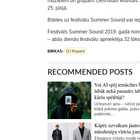
mūziķiem un grupām. Desmitais festivāls 
25. jūlijā.
Biļetes uz festivālu Summer Sound var ieg
Festivāls Summer Sound 2019. gadā norisin
– abās dienās festivālu apmeklēja 32 tūkst
BIRKAS:
DJ Regard
RECOMMENDED POSTS
Vai AI spēj iemācīties 
labāk nekā pasaules la
kāršu spēlētāji?
Uzbursim ainu – sēžot p
klātā pokera galda, pulss
paātrinās,...
Kāpēc uzvalkam jāatro
mūsdienīga vīrieša gar
Elegance vīriešu modē 