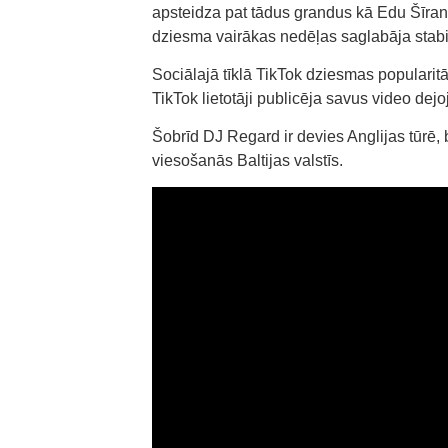
apsteidza pat tādus grandus kā Edu Šīranu,
dziesma vairākas nedēļas saglabāja stabi
Sociālajā tīklā TikTok dziesmas popularitāt
TikTok lietotāji publicēja savus video dej
Šobrīd DJ Regard ir devies Anglijas tūrē
viesošanās Baltijas valstīs.