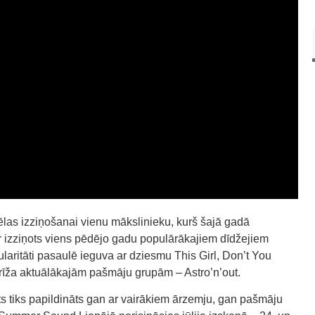
las izziņošanai vienu mākslinieku, kurš šajā gadā
 ir izziņots viens pēdējo gadu populārākajiem dīdžejiem
laritāti pasaulē ieguva ar dziesmu This Girl, Don’t You
 brīža aktuālākajām pašmāju grupām – Astro’n’out.
ts tiks papildināts gan ar vairākiem ārzemju, gan pašmāju