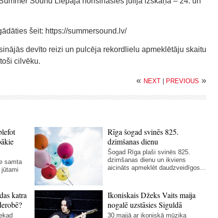
Summer Sound Liepājā norisināsies jūlija izskaņā – 24. un
ādāties šeit: https://summersound.lv/
ājās devīto reizi un pulcēja rekordlielu apmeklētāju skaitu
oši cilvēku.
«
»
NEXT
|
PREVIOUS
blefot
Rīga šogad svinēs 825.
bākie
dzimšanas dienu
Šogad Rīga plaši svinēs 825.
dzimšanas dienu un ikviens
ie samta
aicināts apmeklēt daudzveidīgos...
 jūtami
das katra
Ikoniskais Džeks Vaits maija
derobē?
nogalē uzstāsies Siguldā
nekad
30.maijā ar ikoniskā mūziķa