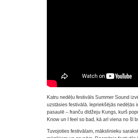
Katru nedēļu festivāls Summer Sound izvē
uzstāsies festivālā. Iepriekšējās nedēļās
pasaulē – franču dīdžeju Kungs, kurš popu
Know un I feel so bad, kā arī viena no šī
Tuvojoties festivālam, mākslinieku saraks