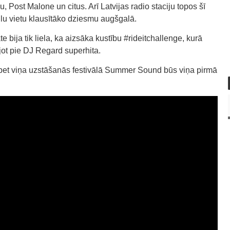
 Post Malone un citus. Arī Latvijas radio staciju topos šī
lu vietu klausītāko dziesmu augšgalā.
e bija tik liela, ka aizsāka kustību #rideitchallenge, kurā
ojot pie DJ Regard superhita.
, bet viņa uzstāšanās festivālā Summer Sound būs viņa pirmā