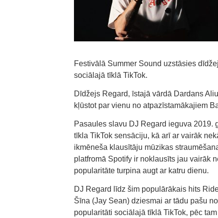
Festivālā Summer Sound uzstāsies dīdžejs
sociālajā tīklā TikTok.
Dīdžejs Regard, īstajā vārdā Dardans Aliu
kļūstot par vienu no atpazīstamākajiem B
Pasaules slavu DJ Regard ieguva 2019. gad
tīkla TikTok sensāciju, kā arī ar vairāk 
ikmēneša klausītāju mūzikas straumēšanas 
platfromā Spotify ir noklausīts jau vairāk 
popularitāte turpina augt ar katru dienu.
DJ Regard līdz šim populārākais hits Ride
Šīna (Jay Sean) dziesmai ar tādu pašu n
popularitāti sociālajā tīklā TikTok, pēc ta