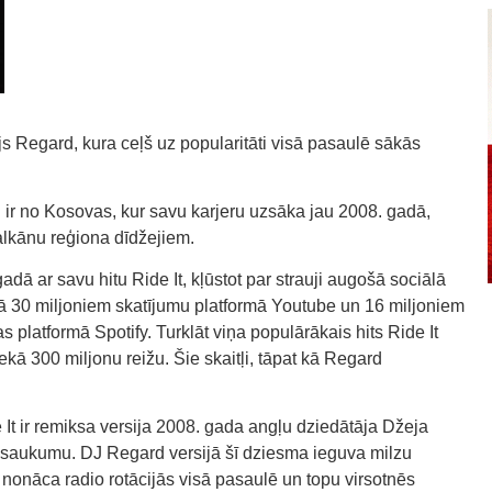
 Regard, kura ceļš uz popularitāti visā pasaulē sākās
 ir no Kosovas, kur savu karjeru uzsāka jau 2008. gadā,
alkānu reģiona dīdžejiem.
ā ar savu hitu Ride It, kļūstot par strauji augošā sociālā
nekā 30 miljoniem skatījumu platformā Youtube un 16 miljoniem
platformā Spotify. Turklāt viņa populārākais hits Ride It
nekā 300 miljonu reižu. Šie skaitļi, tāpat kā Regard
 It ir remiksa versija 2008. gada angļu dziedātāja Džeja
osaukumu. DJ Regard versijā šī dziesma ieguva milzu
m nonāca radio rotācijās visā pasaulē un topu virsotnēs