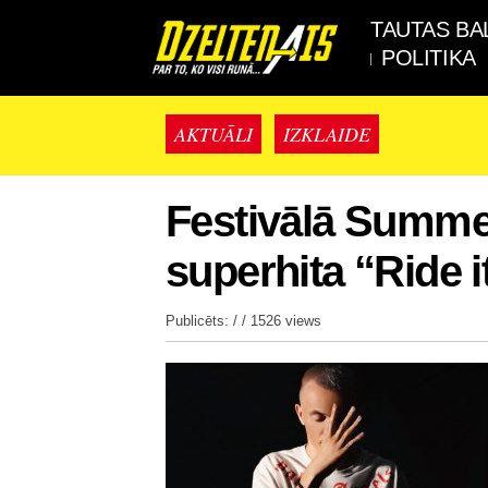
TAUTAS BA
POLITIKA
AKTUĀLI
IZKLAIDE
Festivālā Summe
superhita “Ride 
Publicēts: / /
1526 views