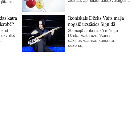
aicināts apmeklēt daudzveidīgos...
 jūtami
das katra
Ikoniskais Džeks Vaits maija
derobē?
nogalē uzstāsies Siguldā
nekad
30.maijā ar ikoniskā mūziķa
 uzvalks
Džeka Vaita uzstāšanos
..
sāksies vasaras koncertu
sezona...