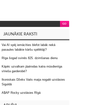
JAUNĀKIE RAKSTI
Vai AI spēj iemācīties blefot labāk nekā
pasaules labākie kāršu spēlētāji?
Rīga šogad svinēs 825. dzimšanas dienu
Kāpēc uzvalkam jāatrodas katra mūsdienīga
vīrieša garderobē?
Ikoniskais Džeks Vaits maija nogalē uzstāsies
Siguldā
A$AP Rocky uzstāsies Rīgā