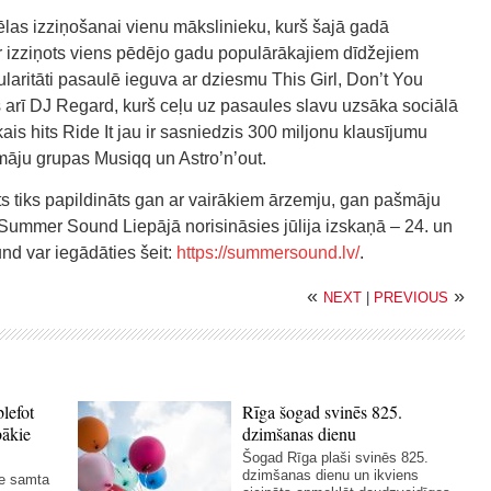
las izziņošanai vienu mākslinieku, kurš šajā gadā
 ir izziņots viens pēdējo gadu populārākajiem dīdžejiem
laritāti pasaulē ieguva ar dziesmu This Girl, Don’t You
s arī DJ Regard, kurš ceļu uz pasaules slavu uzsāka sociālā
kais hits Ride It jau ir sasniedzis 300 miljonu klausījumu
āju grupas Musiqq un Astro’n’out.
ts tiks papildināts gan ar vairākiem ārzemju, gan pašmāju
Summer Sound Liepājā norisināsies jūlija izskaņā – 24. un
und var iegādāties šeit:
https://summersound.lv/
.
«
»
NEXT
|
PREVIOUS
blefot
Rīga šogad svinēs 825.
bākie
dzimšanas dienu
Šogad Rīga plaši svinēs 825.
dzimšanas dienu un ikviens
ie samta