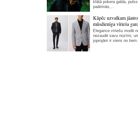
klātā pokera galda, pulss
paātrinās,...
Kāpēc uzvalkam jāatro
mūsdienīga vīrieša gar
Elegance vīriešu modē 
nezaudē savu nozīmi, un
joprojām ir viens no tiem.