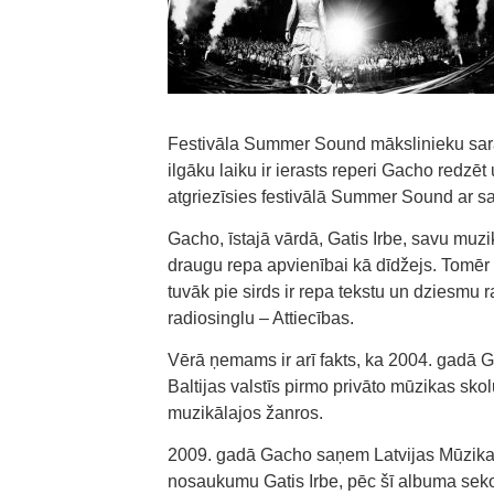
Festivāla Summer Sound mākslinieku sara
ilgāku laiku ir ierasts reperi Gacho redzē
atgriezīsies festivālā Summer Sound ar s
Gacho, īstajā vārdā, Gatis Irbe, savu muz
draugu repa apvienībai kā dīdžejs. Tomēr
tuvāk pie sirds ir repa tekstu un dziesmu
radiosinglu – Attiecības.
Vērā ņemams ir arī fakts, ka 2004. gadā 
Baltijas valstīs pirmo privāto mūzikas skolu
muzikālajos žanros.
2009. gadā Gacho saņem Latvijas Mūzikas
nosaukumu Gatis Irbe, pēc šī albuma seko