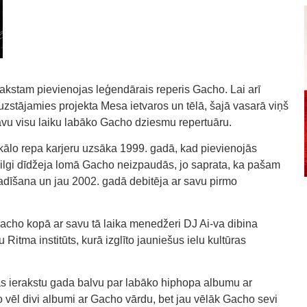
kstam pievienojas leģendārais reperis Gacho. Lai arī
t uzstājamies projekta Mesa ietvaros un tēlā, šajā vasarā viņš
avu visu laiku labāko Gacho dziesmu repertuāru.
ikālo repa karjeru uzsāka 1999. gadā, kad pievienojās
 ilgi dīdžeja lomā Gacho neizpaudās, jo saprata, ka pašam
 radīšana un jau 2002. gadā debitēja ar savu pirmo
Gacho kopā ar savu tā laika menedžeri DJ Ai-va dibina
 Ritma institūts, kurā izglīto jauniešus ielu kultūras
 ierakstu gada balvu par labāko hiphopa albumu ar
 vēl divi albumi ar Gacho vārdu, bet jau vēlāk Gacho sevi