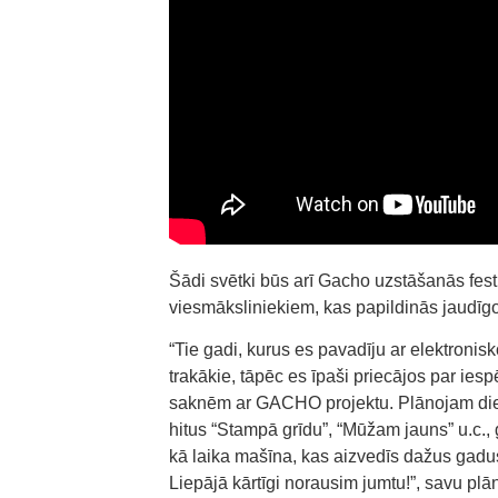
Šādi svētki būs arī Gacho uzstāšanās fe
viesmāksliniekiem, kas papildinās jaudīg
“Tie gadi, kurus es pavadīju ar elektronis
trakākie, tāpēc es īpaši priecājos par iesp
saknēm ar GACHO projektu. Plānojam diez
hitus “Stampā grīdu”, “Mūžam jauns” u.c
kā laika mašīna, kas aizvedīs dažus gadus
Liepājā kārtīgi norausim jumtu!”, savu pl