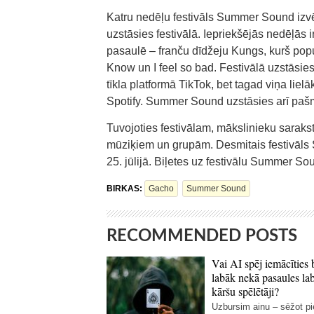
Katru nedēļu festivāls Summer Sound izvē
uzstāsies festivālā. Iepriekšējās nedēļās
pasaulē – franču dīdžeju Kungs, kurš popu
Know un I feel so bad. Festivālā uzstāsie
tīkla platformā TikTok, bet tagad viņa lielā
Spotify. Summer Sound uzstāsies arī pašm
Tuvojoties festivālam, mākslinieku saraks
mūziķiem un grupām. Desmitais festivāls 
25. jūlijā. Biļetes uz festivālu Summer So
BIRKAS:
Gacho
Summer Sound
RECOMMENDED POSTS
Vai AI spēj iemācīties 
labāk nekā pasaules la
kāršu spēlētāji?
Uzbursim ainu – sēžot p