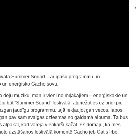
stivālā Summer Sound – ar īpašu programmu un
o un enerģisko Gacho šovu.
ko deju mūziku, man ir vieni no mīļākajiem – enerģiskākie un
ēju būt “Summer Sound” festivālā, atgriežoties uz brīdi pie
gan jaudīgu programmu, tajā iekļaujot gan vecos, labos
., gan pavisam svaigas dziesmas no gaidāmā albuma. Tā būs
 atpakaļ, kad varēja vienkārši kačāt. Es domāju, ka mēs
ānoto uzstāšanos festivālā komentē Gacho jeb Gatis Irbe.