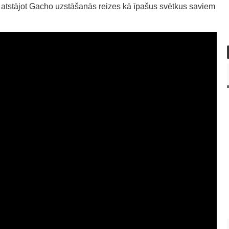
atstājot Gacho uzstāšanās reizes kā īpašus svētkus saviem