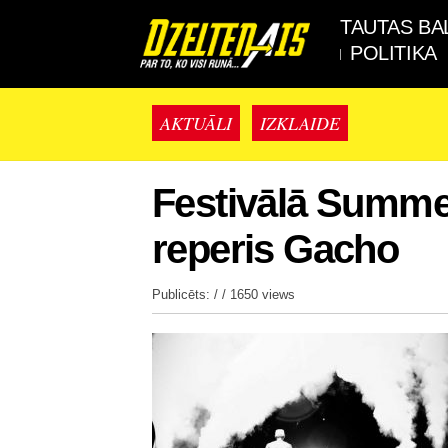
TAUTAS BA
POLITIKA
AKTUĀLI
IZKLAIDE
Festivālā Summe
reperis Gacho
Publicēts: / /
1650 views