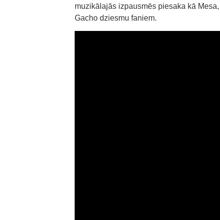
muzikālajās izpausmēs piesaka kā Mesa, 
Gacho dziesmu faniem.