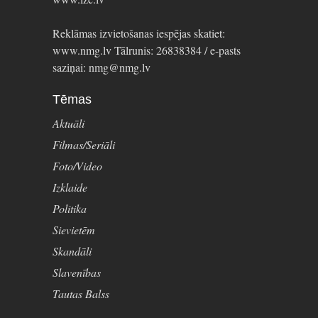
Reklāmas izvietošanas iespējas skatiet:
www.nmg.lv Tālrunis: 26838384 / e-pasts
saziņai: nmg@nmg.lv
Tēmas
Aktuāli
Filmas/Seriāli
Foto/Video
Izklaide
Politika
Sievietēm
Skandāli
Slavenības
Tautas Balss