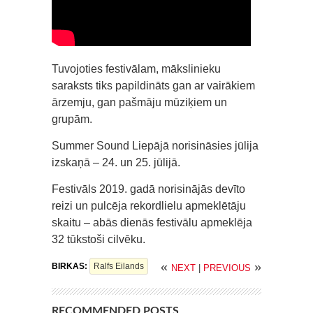
Tuvojoties festivālam, mākslinieku
saraksts tiks papildināts gan ar vairākiem
ārzemju, gan pašmāju mūziķiem un
grupām.
Summer Sound Liepājā norisināsies jūlija
izskaņā – 24. un 25. jūlijā.
Festivāls 2019. gadā norisinājās devīto
reizi un pulcēja rekordlielu apmeklētāju
skaitu – abās dienās festivālu apmeklēja
32 tūkstoši cilvēku.
«
»
BIRKAS:
Ralfs Eilands
NEXT
|
PREVIOUS
RECOMMENDED POSTS