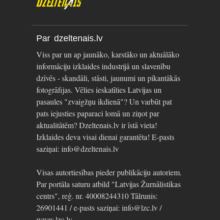
Par dzeltenais.lv
Viss par un ap jaunāko, karstāko un aktuālāko
informāciju izklaides industrijā un slavenību
dzīvēs - skandāli, stāsti, jaunumi un pikantākās
fotogrāfijas. Vēlies ieskatīties Latvijas un
pasaules "zvaigžņu ikdienā"? Un varbūt pat
pats iejusties paparaci lomā un ziņot par
aktualitātēm? Dzeltenais.lv ir īstā vieta!
Izklaides deva visai dienai garantēta! E-pasts
saziņai: info@dzeltenais.lv
Visas autortiesības pieder publikāciju autoriem.
Par portāla saturu atbild "Latvijas Žurnālistikas
centrs", reģ. nr. 40008244310 Tālrunis:
26901441 / e-pasts saziņai: info@lzc.lv /
www.lzc.lv