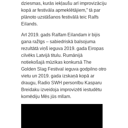
dziesmas, kurās iekļaušu arī improvizāciju
kopā ar festivāla apmeklētājiem,” tā par
plānoto uzstāšanos festivālā teic Ralfs
Eilands.
Arī 2019. gads Ralfam Eilandam ir bijis
gana ražīgs – sabiedriskā balsojuma
rezultātā viņš ieguva 2019. gada Eiropas
cilvēks Latvijā titulu. Rumānijā
notiekošajā mūzikas konkursā The
Golden Slag Festival ieguva godpilno otro
vietu un 2019. gada izskaņā kopā ar
draugu, Radio SWH personību Kasparu
Breidaku izveidoja improvizēti iestudētu
komēdiju Mēs jūs mīlam.