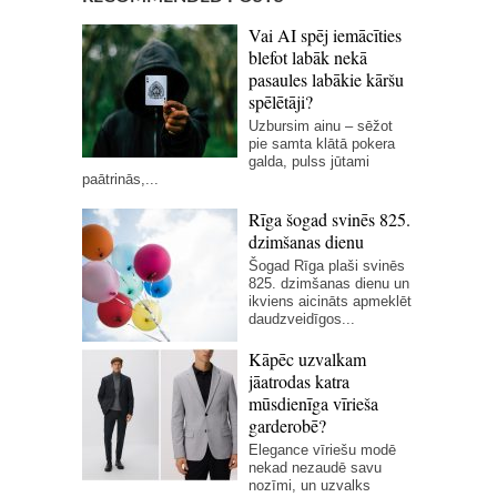
Vai AI spēj iemācīties
blefot labāk nekā
pasaules labākie kāršu
spēlētāji?
Uzbursim ainu – sēžot
pie samta klātā pokera
galda, pulss jūtami
paātrinās,...
Rīga šogad svinēs 825.
dzimšanas dienu
Šogad Rīga plaši svinēs
825. dzimšanas dienu un
ikviens aicināts apmeklēt
daudzveidīgos...
Kāpēc uzvalkam
jāatrodas katra
mūsdienīga vīrieša
garderobē?
Elegance vīriešu modē
nekad nezaudē savu
nozīmi, un uzvalks