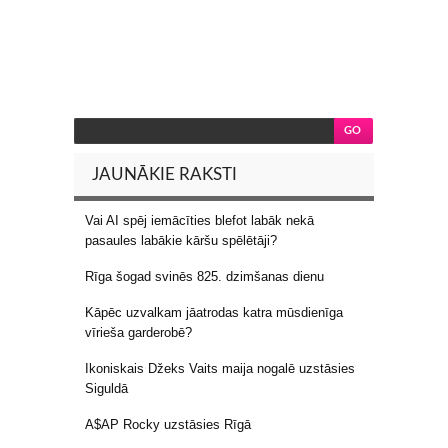
JAUNĀKIE RAKSTI
Vai AI spēj iemācīties blefot labāk nekā
pasaules labākie kāršu spēlētāji?
Rīga šogad svinēs 825. dzimšanas dienu
Kāpēc uzvalkam jāatrodas katra mūsdienīga
vīrieša garderobē?
Ikoniskais Džeks Vaits maija nogalē uzstāsies
Siguldā
A$AP Rocky uzstāsies Rīgā