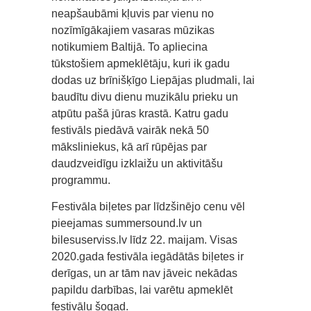
neapšaubāmi kļuvis par vienu no
nozīmīgākajiem vasaras mūzikas
notikumiem Baltijā. To apliecina
tūkstošiem apmeklētāju, kuri ik gadu
dodas uz brīnišķīgo Liepājas pludmali, lai
baudītu divu dienu muzikālu prieku un
atpūtu pašā jūras krastā. Katru gadu
festivāls piedāvā vairāk nekā 50
māksliniekus, kā arī rūpējas par
daudzveidīgu izklaižu un aktivitāšu
programmu.
Festivāla biļetes par līdzšinējo cenu vēl
pieejamas summersound.lv un
bilesuserviss.lv līdz 22. maijam. Visas
2020.gada festivāla iegādātās biļetes ir
derīgas, un ar tām nav jāveic nekādas
papildu darbības, lai varētu apmeklēt
festivālu šogad.