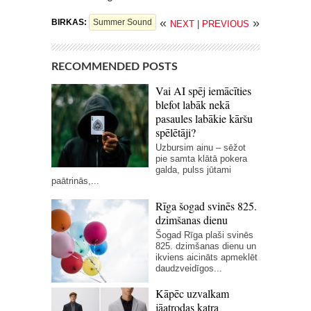
«
»
BIRKAS:
Summer Sound
NEXT
|
PREVIOUS
RECOMMENDED POSTS
Vai AI spēj iemācīties
blefot labāk nekā
pasaules labākie kāršu
spēlētāji?
Uzbursim ainu – sēžot
pie samta klātā pokera
galda, pulss jūtami
paātrinās,...
Rīga šogad svinēs 825.
dzimšanas dienu
Šogad Rīga plaši svinēs
825. dzimšanas dienu un
ikviens aicināts apmeklēt
daudzveidīgos...
Kāpēc uzvalkam
jāatrodas katra