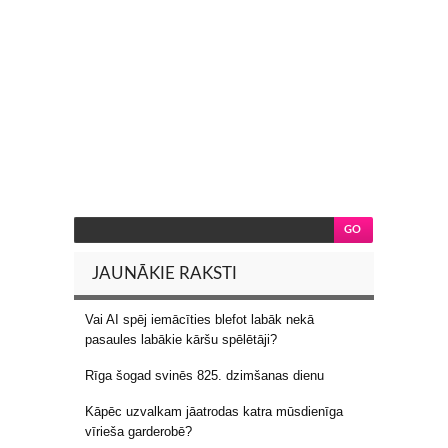
JAUNĀKIE RAKSTI
Vai AI spēj iemācīties blefot labāk nekā
pasaules labākie kāršu spēlētāji?
Rīga šogad svinēs 825. dzimšanas dienu
Kāpēc uzvalkam jāatrodas katra mūsdienīga
vīrieša garderobē?