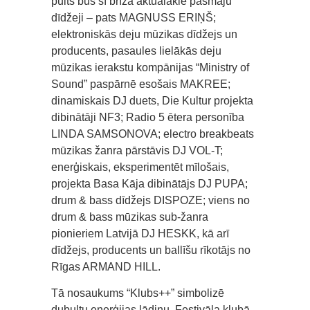
pults būs šī brīža aktuālākie pašmāju
dīdžeji – pats MAGNUSS ERIŅŠ;
elektroniskās deju mūzikas dīdžejs un
producents, pasaules lielākās deju
mūzikas ierakstu kompānijas “Ministry of
Sound” paspārnē esošais MAKREE;
dinamiskais DJ duets, Die Kultur projekta
dibinātāji NF3; Radio 5 ētera personība
LINDA SAMSONOVA; electro breakbeats
mūzikas žanra pārstāvis DJ VOL-T;
enerģiskais, eksperimentēt mīlošais,
projekta Basa Kāja dibinātājs DJ PUPA;
drum & bass dīdžejs DISPOZE; viens no
drum & bass mūzikas sub-žanra
pionieriem Latvijā DJ HESKK, kā arī
dīdžejs, producents un ballīšu rīkotājs no
Rīgas ARMAND HILL.
Tā nosaukums “Klubs++” simbolizē
dubultu enerģijas lādiņu. Festivāla klubā