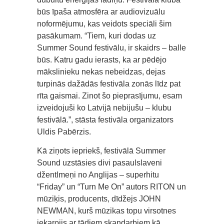
būs īpaša atmosfēra ar audiovizuālu
noformējumu, kas veidots speciāli šim
pasākumam. “Tiem, kuri dodas uz
Summer Sound festivālu, ir skaidrs – balle
būs. Katru gadu ierasts, ka ar pēdējo
mākslinieku nekas nebeidzas, dejas
turpinās dažādās festivāla zonās līdz pat
rīta gaismai. Zinot šo pieprasījumu, esam
izveidojuši ko Latvijā nebijušu – klubu
festivālā.”, stāsta festivāla organizators
Uldis Pabērzis.
Kā ziņots iepriekš, festivālā Summer
Sound uzstāsies divi pasaulslaveni
džentlmeņi no Anglijas – superhitu
“Friday” un “Turn Me On” autors RITON un
mūziķis, producents, dīdžejs JOHN
NEWMAN, kurš mūzikas topu virsotnes
iekarojis ar tādiem skaņdarbiem kā