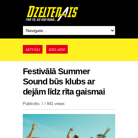
AKTUĀLI
IZKLAIDE
Festivālā Summer
Sound būs klubs ar
dejām līdz rīta gaismai
Publicēts: / /
841 views