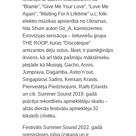
“Blame”, “Give Me Your Love”, “Love Me
Again”, “Waiting For A Lifetime” u.c; folk-
elektro mūzikas apvienība no Ukrainas,
hita Shum autori Go_A, kaimiņzemes
Eirovīzijas sensācija – lietuviešu grupa
THE ROOP, kuras “Discoteque”
amizantos deju soļus, šķiet, ir pamēģinājis
ikviens, kā arī tāda pašmāju mākslinieku
plejāde kā Musiqq, Gacho, Ansis,
Jumprava, Dagamba, Astro’n’out,
Singapūras Satīns, Kreisais Krasts,
Pienvedēja Piedzīvojumi, Ralfs Eilands
un citi. Summer Sound 2019. gadā
pulcēja rekordlielu apmeklētāju skaitu –
abās dienās festivālu apmeklēja 32
tūkstoši cilvēku.
Festivāls Summer Sound 2022. gadā
norisināsies jūlija izskaņā un ir