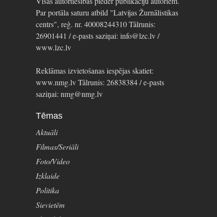
Visas autortiesības pieder publikāciju autoriem.
Par portāla saturu atbild "Latvijas Žurnālistikas
centrs", reģ. nr. 40008244310 Tālrunis:
26901441 / e-pasts saziņai: info@lzc.lv /
www.lzc.lv
Reklāmas izvietošanas iespējas skatiet:
www.nmg.lv Tālrunis: 26838384 / e-pasts
saziņai: nmg@nmg.lv
Tēmas
Aktuāli
Filmas/Seriāli
Foto/Video
Izklaide
Politika
Sievietēm