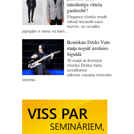
mūsdienīga vīrieša
garderobē?
Elegance vīriešu modē
nekad nezaudē savu
nozīmi, un uzvalks
joprojām ir viens no tiem...
Ikoniskais Džeks Vaits
maija nogalē uzstāsies
Siguldā
30.maijā ar ikoniskā
mūziķa Džeka Vaita
uzstāšanos
sāksies vasaras koncertu
sezona...