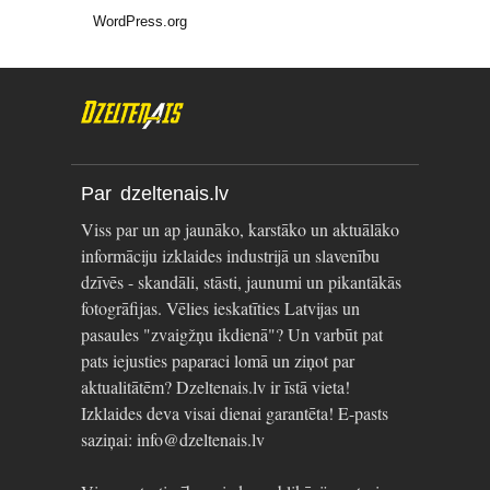
WordPress.org
Par dzeltenais.lv
Viss par un ap jaunāko, karstāko un aktuālāko
informāciju izklaides industrijā un slavenību
dzīvēs - skandāli, stāsti, jaunumi un pikantākās
fotogrāfijas. Vēlies ieskatīties Latvijas un
pasaules "zvaigžņu ikdienā"? Un varbūt pat
pats iejusties paparaci lomā un ziņot par
aktualitātēm? Dzeltenais.lv ir īstā vieta!
Izklaides deva visai dienai garantēta! E-pasts
saziņai: info@dzeltenais.lv