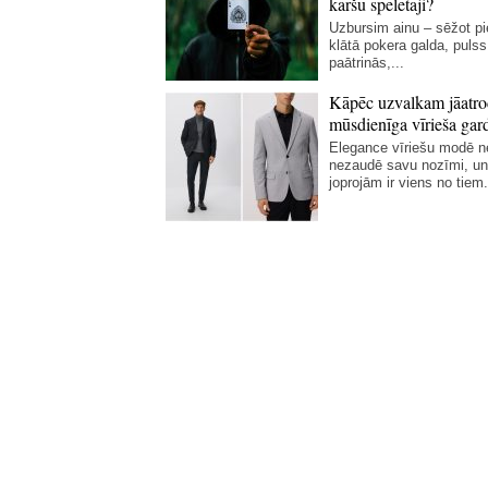
kāršu spēlētāji?
Uzbursim ainu – sēžot p
klātā pokera galda, pulss
paātrinās,...
Kāpēc uzvalkam jāatro
mūsdienīga vīrieša gar
Elegance vīriešu modē 
nezaudē savu nozīmi, un
joprojām ir viens no tiem.