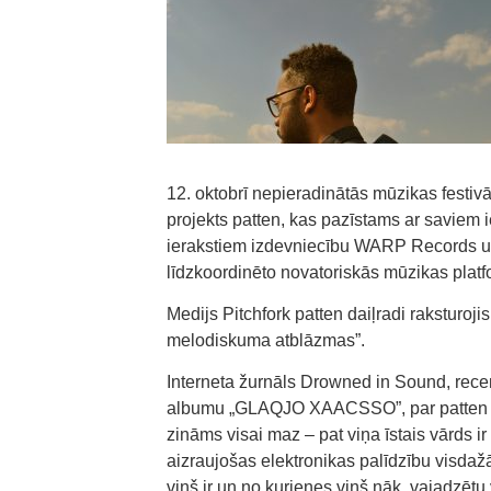
12. oktobrī nepieradinātās mūzikas festiv
projekts patten, kas pazīstams ar saviem 
ierakstiem izdevniecību WARP Records un
līdzkoordinēto novatoriskās mūzikas pla
Medijs Pitchfork patten daiļradi raksturoji
melodiskuma atblāzmas”.
Interneta žurnāls Drowned in Sound, rece
albumu „GLAQJO XAACSSO”, par patten raks
zināms visai maz – pat viņa īstais vārds ir 
aizraujošas elektronikas palīdzību visdažā
viņš ir un no kurienes viņš nāk, vajadzētu 