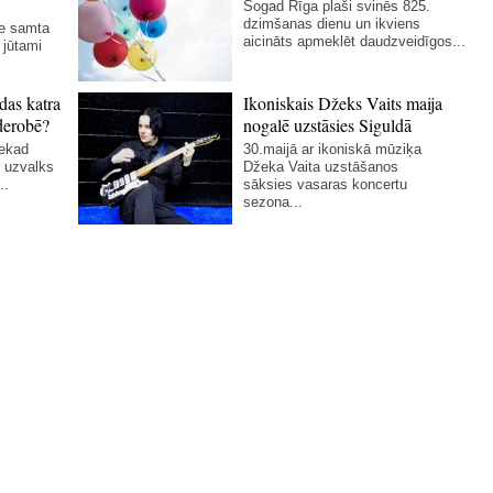
Šogad Rīga plaši svinēs 825.
dzimšanas dienu un ikviens
ie samta
aicināts apmeklēt daudzveidīgos...
 jūtami
das katra
Ikoniskais Džeks Vaits maija
derobē?
nogalē uzstāsies Siguldā
nekad
30.maijā ar ikoniskā mūziķa
 uzvalks
Džeka Vaita uzstāšanos
..
sāksies vasaras koncertu
sezona...