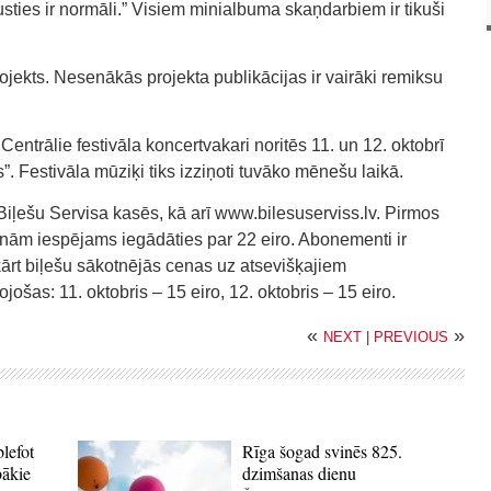
usties ir normāli.” Visiem minialbuma skaņdarbiem ir tikuši
rojekts. Nesenākās projekta publikācijas ir vairāki remiksu
entrālie festivāla koncertvakari noritēs 11. un 12. oktobrī
. Festivāla mūziķi tiks izziņoti tuvāko mēnešu laikā.
Biļešu Servisa kasēs, kā arī www.bilesuserviss.lv. Pirmos
nām iespējams iegādāties par 22 eiro. Abonementi ir
ārt biļešu sākotnējās cenas uz atsevišķajiem
ošas: 11. oktobris – 15 eiro, 12. oktobris – 15 eiro.
«
»
NEXT
|
PREVIOUS
blefot
Rīga šogad svinēs 825.
bākie
dzimšanas dienu