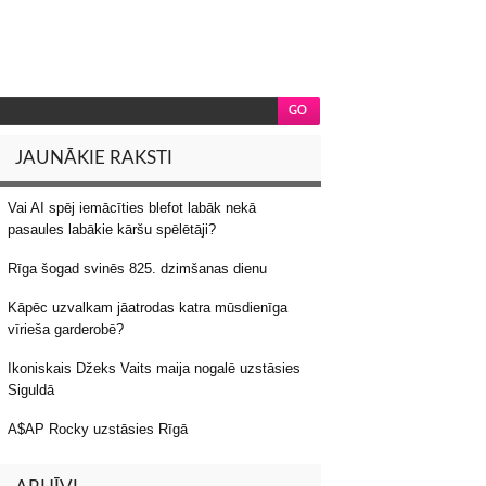
JAUNĀKIE RAKSTI
Vai AI spēj iemācīties blefot labāk nekā
pasaules labākie kāršu spēlētāji?
Rīga šogad svinēs 825. dzimšanas dienu
Kāpēc uzvalkam jāatrodas katra mūsdienīga
vīrieša garderobē?
Ikoniskais Džeks Vaits maija nogalē uzstāsies
Siguldā
A$AP Rocky uzstāsies Rīgā