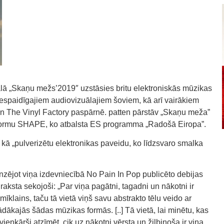
ālā „Skaņu mežs’2019″ uzstāsies britu elektroniskās mūzikas
iespaidīgajiem audiovizuālajiem šoviem, kā arī vairākiem
 The Vinyl Factory paspārnē. patten pārstāv „Skaņu meža”
tformu SHAPE, ko atbalsta ES programma „Radošā Eiropa”.
s kā „pulverizētu elektronikas paveidu, ko līdzsvaro smalka
nzējot viņa izdevniecībā No Pain In Pop publicēto debijas
ta sekojoši: „Par viņa pagātni, tagadni un nākotni ir
mīklains, taču tā vietā viņš savu abstrakto tēlu veido ar
dākajās šādas mūzikas formās. [..] Tā vietā, lai minētu, kas
vienkārši atzīmēt, cik uz nākotni vērsta un žilbinoša ir viņa