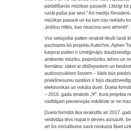
parādīšanās mūzikas pasaulē. Līdzīgi kā p
runāt pašai par sevi.” Arī medijs Resident
mūzikas pasauli un ka tam nav nekādu konc
„krāšņu mīklu, kas neaicina sevi atminēt”.
Visi sekojošie patten ieraksti tikuši lais
pazīstams kā projektu Autechre, Aphex Tw
karjerai patten ir izmēģinājis daudzveidīg
ambiento mūziku, popmūziku, tehno un ind
formātos: sākot ar dīdžejsetiem un beidzot
audiovizuāliem šoviem – šāds būs piedzīv
priekšnesumu sastāvs ir bijis daudzveidīg
elektronikas un vokāla dueti. Dueta formāt
– 2016. gada ieraksts „Ψ”, kurā projekta
vadītājam pievienojās vokāliste ar ne m
Dueta formātā tika ierakstīts arī 2017. ga
veidotāja tēvs nupat ir devies aizsaulē, b
arī šis minialbums savā noskaņā šķiet uzkrī