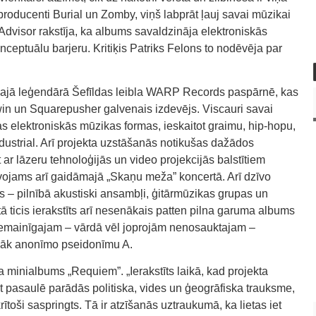
roducenti Burial un Zomby, viņš labprāt ļauj savai mūzikai
 Advisor rakstīja, ka albums savaldzināja elektroniskās
eptuālu barjeru. Kritiķis Patriks Felons to nodēvēja par
ti klajā leģendārā Šefīldas leibla WARP Records paspārnē, kas
in un Squarepusher galvenais izdevējs. Viscauri savai
as elektroniskās mūzikas formas, ieskaitot graimu, hip-hopu,
ustrial. Arī projekta uzstāšanās notikušas dažādos
 ar lāzeru tehnoloģijās un video projekcijās balstītiem
ojams arī gaidāmajā „Skaņu meža” koncertā. Arī dzīvo
s – pilnībā akustiski ansambļi, ģitārmūzikas grupas un
ā ticis ierakstīts arī nesenākais patten pilna garuma albums
 nemainīgajam – vārdā vēl joprojām nenosauktajam –
azāk anonīmo pseidonīmu A.
da minialbums „Requiem”. „Ierakstīts laikā, kad projekta
et pasaulē parādās politiska, vides un ģeogrāfiska trauksme,
toši saspringts. Tā ir atzīšanās uztraukumā, ka lietas iet