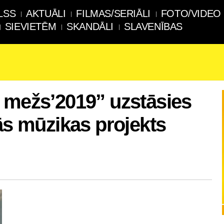
LSS
AKTUĀLI
FILMAS/SERIĀLI
FOTO/VIDEO
SIEVIETĒM
SKANDĀLI
SLAVENĪBAS
 mežs’2019” uzstāsies
kās mūzikas projekts