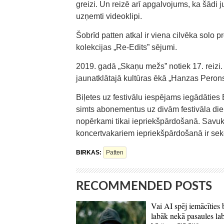
greizi. Un reizē arī apgalvojums, ka šādi j
uzņemti videoklipi.
Šobrīd patten atkal ir viena cilvēka solo p
kolekcijas „Re-Edits” sējumi.
2019. gadā „Skaņu mežs” notiek 17. reizi. C
jaunatklātajā kultūras ēkā „Hanzas Perons”
Biļetes uz festivālu iespējams iegādāties 
simts abonementus uz divām festivāla die
nopērkami tikai iepriekšpārdošanā. Savuk
koncertvakariem iepriekšpārdošanā ir sekoj
BIRKAS:
Patten
RECOMMENDED POSTS
Vai AI spēj iemācīties 
labāk nekā pasaules la