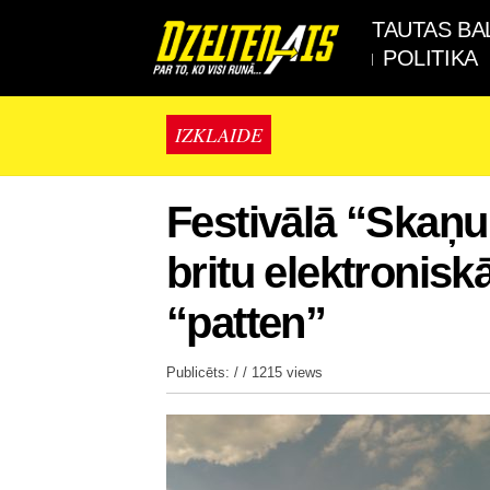
TAUTAS BA
POLITIKA
IZKLAIDE
Festivālā “Skaņu
britu elektronis
“patten”
Publicēts: / /
1215 views