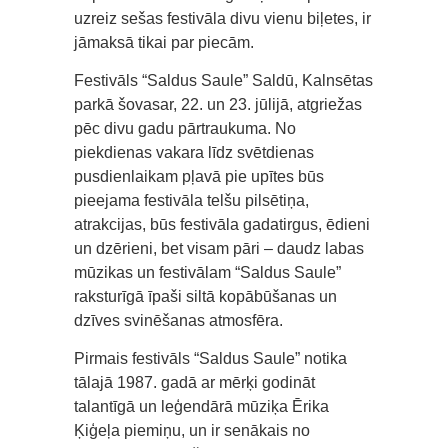
uzreiz sešas festivāla divu vienu biļetes, ir
jāmaksā tikai par piecām.
Festivāls “Saldus Saule” Saldū, Kalnsētas
parkā šovasar, 22. un 23. jūlijā, atgriežas
pēc divu gadu pārtraukuma. No
piekdienas vakara līdz svētdienas
pusdienlaikam pļavā pie upītes būs
pieejama festivāla telšu pilsētiņa,
atrakcijas, būs festivāla gadatirgus, ēdieni
un dzērieni, bet visam pāri – daudz labas
mūzikas un festivālam “Saldus Saule”
raksturīgā īpaši siltā kopābūšanas un
dzīves svinēšanas atmosfēra.
Pirmais festivāls “Saldus Saule” notika
tālajā 1987. gadā ar mērķi godināt
talantīgā un leģendārā mūziķa Ērika
Ķiģeļa piemiņu, un ir senākais no