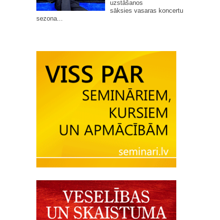
uzstāšanos
sāksies vasaras koncertu
sezona...