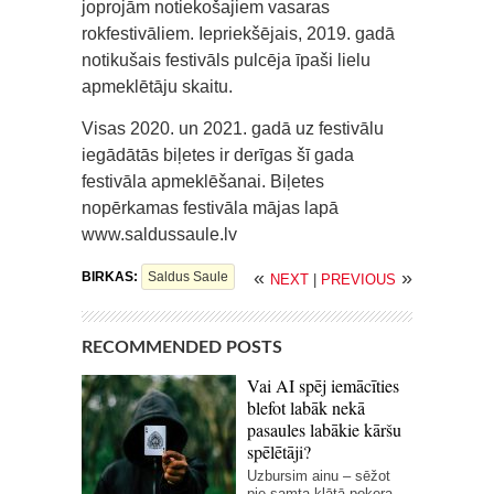
joprojām notiekošajiem vasaras
rokfestivāliem. Iepriekšējais, 2019. gadā
notikušais festivāls pulcēja īpaši lielu
apmeklētāju skaitu.
Visas 2020. un 2021. gadā uz festivālu
iegādātās biļetes ir derīgas šī gada
festivāla apmeklēšanai. Biļetes
nopērkamas festivāla mājas lapā
www.saldussaule.lv
«
»
BIRKAS:
Saldus Saule
NEXT
|
PREVIOUS
RECOMMENDED POSTS
Vai AI spēj iemācīties
blefot labāk nekā
pasaules labākie kāršu
spēlētāji?
Uzbursim ainu – sēžot
pie samta klātā pokera