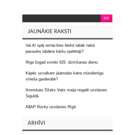
JAUNĀKIE RAKSTI
Vai AI spēj iemācīties blefot labāk nekā
pasaules labākie kāršu spēlētāji?
Rīga šogad svinēs 825. dzimšanas dienu
Kāpēc uzvalkam jāatrodas katra mūsdienīga
vīrieša garderobē?
Ikoniskais Džeks Vaits maija nogalē uzstāsies
Siguldā
A$AP Rocky uzstāsies Rīgā
ARHĪVI