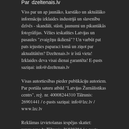
Par dzeltenais.lv
Viss par un ap jaunāko, karstāko un aktuālāko
informāciju izklaides industrijā un slavenību
dzīvēs - skandāli, stāsti, jaunumi un pikantākās
fotogrāfijas. Vēlies ieskatīties Latvijas un
pasaules "zvaigžņu ikdienā"? Un varbūt pat
pats iejusties paparaci lomā un ziņot par
aktualitātēm? Dzeltenais.lv ir īstā vieta!
Izklaides deva visai dienai garantēta! E-pasts
saziņai: info@dzeltenais.lv
Visas autortiesības pieder publikāciju autoriem.
Par portāla saturu atbild "Latvijas Žurnālistikas
centrs", reģ. nr. 40008244310 Tālrunis:
26901441 / e-pasts saziņai: info@lzc.lv /
www.lzc.lv
Reklāmas izvietošanas iespējas skatiet: