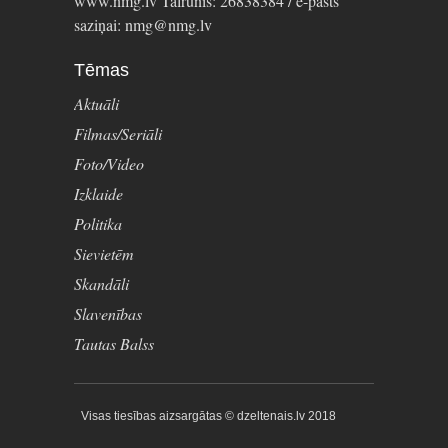
www.nmg.lv Tālrunis: 26838384 / e-pasts
saziņai: nmg@nmg.lv
Tēmas
Aktuāli
Filmas/Seriāli
Foto/Video
Izklaide
Politika
Sievietēm
Skandāli
Slavenības
Tautas Balss
Visas tiesības aizsargātas © dzeltenais.lv 2018