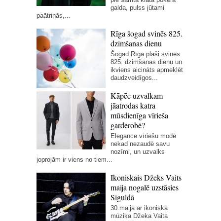
galda, pulss jūtami
paātrinās,...
Rīga šogad svinēs 825.
dzimšanas dienu
Šogad Rīga plaši svinēs
825. dzimšanas dienu un
ikviens aicināts apmeklēt
daudzveidīgos...
Kāpēc uzvalkam
jāatrodas katra
mūsdienīga vīrieša
garderobē?
Elegance vīriešu modē
nekad nezaudē savu
nozīmi, un uzvalks
joprojām ir viens no tiem...
Ikoniskais Džeks Vaits
maija nogalē uzstāsies
Siguldā
30.maijā ar ikoniskā
mūziķa Džeka Vaita