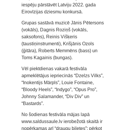
iespēju pārstāvēt Latviju 2022. gada
Eirovīzijas dziesmu konkursā.
Grupas sastāvā muzicē Jānis Pētersons
(vokāls), Dagnis Roziņš (vokāls,
saksofons), Reinis Višķeris
(taustiņinstrumenti), Krišjānis Ozols
(ģitāra), Roberts Memmēns (bass) un
Toms Kagainis (bungas).
Vēl piektdienas vakarā festivāla
apmeklētājus iepriecinās “Dzelzs Vilks”,
“Inokentijs Mārpls”, Louie Fontaine,
“Bloody Heels”, “Indygo”, “Opus Pro”,
Johnny Salamander, “Div Div” un
“Bastards”.
No šodienas festivāla mājas lapā
www.saldussaule.lv ierobežotā skaitā ir
nopērkamas arī “draugu biļetes”: pērkot