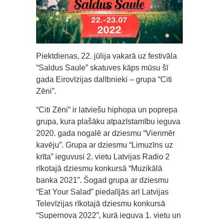
Piektdienas, 22. jūlija vakarā uz festivāla
“Saldus Saule” skatuves kāps mūsu šī
gada Eirovīzijas dalībnieki – grupa “Citi
Zēni”.
“Citi Zēni” ir latviešu hiphopa un poprepa
grupa, kura plašāku atpazīstamību ieguva
2020. gada nogalē ar dziesmu “Vienmēr
kavēju”. Grupa ar dziesmu “Limuzīns uz
krīta” ieguvusi 2. vietu Latvijas Radio 2
rīkotajā dziesmu konkursā “Muzikālā
banka 2021”. Šogad grupa ar dziesmu
“Eat Your Salad” piedalījās arī Latvijas
Televīzijas rīkotajā dziesmu konkursā
“Supernova 2022”, kurā ieguva 1. vietu un