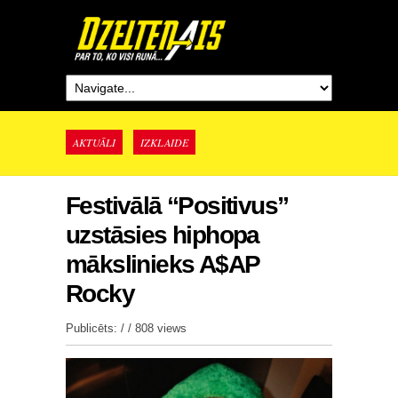
AKTUĀLI
IZKLAIDE
Festivālā “Positivus”
uzstāsies hiphopa
mākslinieks A$AP
Rocky
Publicēts: / /
808 views