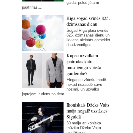
galda, pulss jūtami
paātrinās,...
Rīga šogad svinēs 825.
dzimšanas dienu
Šogad Rīga plaši svinēs
825. dzimšanas dienu un
ikviens aicināts apmeklēt
daudzveidīgos...
Kāpēc uzvalkam
jāatrodas katra
mūsdienīga vīrieša
garderobē?
Elegance vīriešu modē
nekad nezaudē savu
nozīmi, un uzvalks
joprojām ir viens no tiem...
Ikoniskais Džeks Vaits
maija nogalē uzstāsies
Siguldā
30.maijā ar ikoniskā
mūziķa Džeka Vaita
uzstāšanos