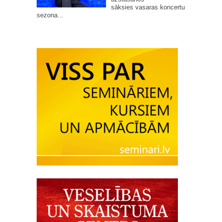
sāksies vasaras koncertu
sezona...