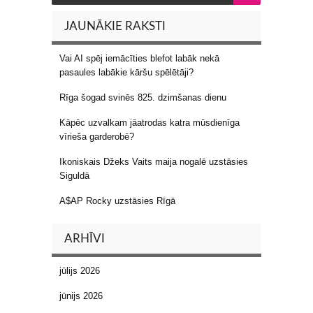
JAUNĀKIE RAKSTI
Vai AI spēj iemācīties blefot labāk nekā
pasaules labākie kāršu spēlētāji?
Rīga šogad svinēs 825. dzimšanas dienu
Kāpēc uzvalkam jāatrodas katra mūsdienīga
vīrieša garderobē?
Ikoniskais Džeks Vaits maija nogalē uzstāsies
Siguldā
A$AP Rocky uzstāsies Rīgā
ARHĪVI
jūlijs 2026
jūnijs 2026