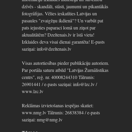
dzīvēs - skandāli, stāsti, jaunumi un pikantākās
fotogrāfijas. Vēlies ieskatīties Latvijas un
pasaules "zvaigžņu ikdienā"? Un varbūt pat
pats iejusties paparaci lomā un ziņot par
aktualitātēm? Dzeltenais.lv ir īstā vieta!
Izklaides deva visai dienai garantēta! E-pasts
saziņai: info@dzeltenais.lv
Visas autortiesības pieder publikāciju autoriem.
Par portāla saturu atbild "Latvijas Žurnālistikas
centrs", reģ. nr. 40008244310 Tālrunis:
26901441 / e-pasts saziņai: info@lzc.lv /
www.lzc.lv
Reklāmas izvietošanas iespējas skatiet:
www.nmg.lv Tālrunis: 26838384 / e-pasts
saziņai: nmg@nmg.lv