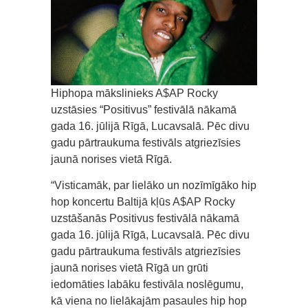
Hiphopa mākslinieks A$AP Rocky
uzstāsies “Positivus” festivālā nākamā
gada 16. jūlijā Rīgā, Lucavsalā. Pēc divu
gadu pārtraukuma festivāls atgriezīsies
jaunā norises vietā Rīgā.
“Visticamāk, par lielāko un nozīmīgāko hip
hop koncertu Baltijā kļūs A$AP Rocky
uzstāšanās Positivus festivālā nākamā
gada 16. jūlijā Rīgā, Lucavsalā. Pēc divu
gadu pārtraukuma festivāls atgriezīsies
jaunā norises vietā Rīgā un grūti
iedomāties labāku festivāla noslēgumu,
kā viena no lielākajām pasaules hip hop