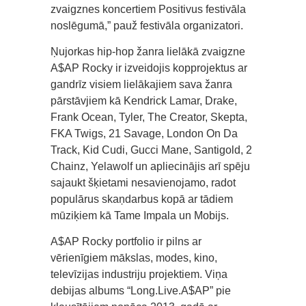
zvaigznes koncertiem Positivus festivāla
noslēgumā,” pauž festivāla organizatori.
Ņujorkas hip-hop žanra lielākā zvaigzne
A$AP Rocky ir izveidojis kopprojektus ar
gandrīz visiem lielākajiem sava žanra
pārstāvjiem kā Kendrick Lamar, Drake,
Frank Ocean, Tyler, The Creator, Skepta,
FKA Twigs, 21 Savage, London On Da
Track, Kid Cudi, Gucci Mane, Santigold, 2
Chainz, Yelawolf un apliecinājis arī spēju
sajaukt šķietami nesavienojamo, radot
populārus skaņdarbus kopā ar tādiem
mūziķiem kā Tame Impala un Mobijs.
A$AP Rocky portfolio ir pilns ar
vērienīgiem mākslas, modes, kino,
televīzijas industriju projektiem. Viņa
debijas albums “Long.Live.A$AP” pie