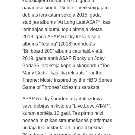
klausītājiem nonāca 2013. gadā ar
pavadošo singlu “Goldie.” Veiksmīgajam
debijas ierakstam sekoja 2015. gada
studijas albums “At Long Last A$AP”, kas
ierindojās albumu topu pirmajā vietās.
2018. gadā A$AP Rocky trešais solo
albums “Testing” (2018) ierindojās
“Billboard 200” albumu ceturtajā vietā.
2019. gada aprīlī A$AP Rocky un Joey
Bada$$ ierakstīja kopēju skaņdarbu “Too
Many Gods”, kas tika iekļauts “For the
Throne: Music Inspired by the HBO Series
Game of Thrones” dziesmu sarakstā.
A$AP Rocky šoruden atkārtoti izdeva
savu debijas miksteipu “Live.Love.A$AP”,
kuram apritēja 10 gadi. Tas pirmo reizi
nonāca mūzikas straumēšanas platformās
un tajā tika iekļauta arī jauna dziesma
“Sandman”, kuru producējis Kelvin Krash