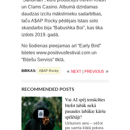
un Clams Casino. Albumā dzirdamas
daudzas izcilu mākslinieku sadarbības,
taču A$AP Rocky pēdējais īstais solo
skaņdarbs bija “Babushka Boi”, kas tika
izdots 2019. gadā.
No šodienas pieejamas arī “Early Bird”
biļetes www.positivusfestival.com un
“Biļešu Serviss” tīklā.
«
»
BIRKAS:
A$AP Rocky
NEXT
|
PREVIOUS
RECOMMENDED POSTS
Vai AI spēj iemācīties
blefot labāk nekā
pasaules labākie kāršu
spēlētāji?
Uzbursim ainu – sēžot
pie samta klātā pokera