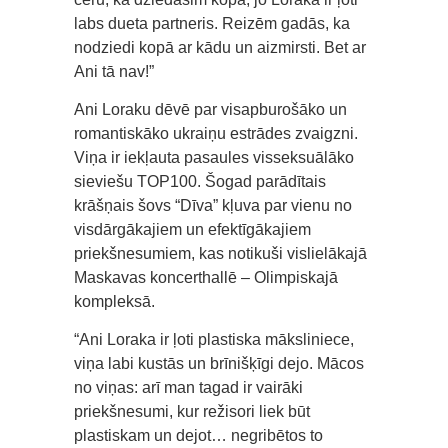
labs dueta partneris. Reizēm gadās, ka
nodziedi kopā ar kādu un aizmirsti. Bet ar
Ani tā nav!”
Ani Loraku dēvē par visapburošāko un
romantiskāko ukraiņu estrādes zvaigzni.
Viņa ir iekļauta pasaules visseksuālāko
sieviešu TOP100. Šogad parādītais
krāšņais šovs “Dīva” kļuva par vienu no
visdārgākajiem un efektīgākajiem
priekšnesumiem, kas notikuši vislielākajā
Maskavas koncerthallē – Olimpiskajā
kompleksā.
“Ani Loraka ir ļoti plastiska māksliniece,
viņa labi kustās un brīnišķīgi dejo. Mācos
no viņas: arī man tagad ir vairāki
priekšnesumi, kur režisori liek būt
plastiskam un dejot… negribētos to