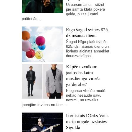
Uzbursim ainu – sēžot
pie samta klātā pokera
galda, pulss jūtami
paātrinās,...
Rīga šogad svinēs 825.
dzimšanas dienu
Šogad Rīga plaši svinēs
825. dzimšanas dienu un
ikviens aicināts apmeklēt
daudzveidīgos...
Kāpēc uzvalkam
jāatrodas katra
mūsdienīga vīrieša
garderobē?
Elegance vīriešu modē
nekad nezaudē savu
nozīmi, un uzvalks
joprojām ir viens no tiem...
Ikoniskais Džeks Vaits
maija nogalē uzstāsies
Siguldā