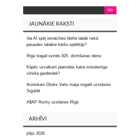
JAUNĀKIE RAKSTI
Vai AI spēj iemācīties blefot labāk nekā
pasaules labākie kāršu spēlētāji?
Rīga šogad svinēs 825. dzimšanas dienu
Kāpēc uzvalkam jāatrodas katra mūsdienīga
vīrieša garderobē?
Ikoniskais Džeks Vaits maija nogalē uzstāsies
Siguldā
A$AP Rocky uzstāsies Rīgā
ARHĪVI
jūlijs 2026