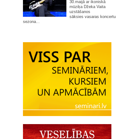
30.maijā ar ikoniskā
mūziķa Džeka Vaita
uzstāšanos
sāksies vasaras koncertu
sezona...