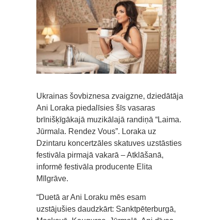
Ukrainas šovbiznesa zvaigzne, dziedātāja
Ani Loraka piedalīsies šīs vasaras
brīnišķīgākajā muzikālajā randiņā “Laima.
Jūrmala. Rendez Vous”. Loraka uz
Dzintaru koncertzāles skatuves uzstāsties
festivāla pirmajā vakarā – Atklāšanā,
informē festivāla producente Elita
Mīlgrāve.
“Duetā ar Ani Loraku mēs esam
uzstājušies daudzkārt: Sanktpēterburgā,