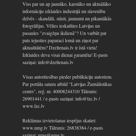
Viss par un ap jaunāko, karstāko un aktuālāko
informāciju izklaides industrijā un slavenību
dzīvēs - skandāli, stāsti, jaunumi un pikantākās
fotogrāfijas. Vēlies ieskatīties Latvijas un
pasaules "zvaigžņu ikdienā"? Un varbūt pat
pats iejusties paparaci lomā un ziņot par
aktualitātēm? Dzeltenais.lv ir īstā vieta!
Izklaides deva visai dienai garantēta! E-pasts
saziņai: info@dzeltenais.lv
Visas autortiesības pieder publikāciju autoriem.
Par portāla saturu atbild "Latvijas Žurnālistikas
centrs", reģ. nr. 40008244310 Tālrunis:
26901441 / e-pasts saziņai: info@lzc.lv /
www.lzc.lv
Reklāmas izvietošanas iespējas skatiet:
www.nmg.lv Tālrunis: 26838384 / e-pasts
saziņai: nmg@nmg.lv