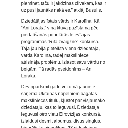
pieminēt, taču ir jālīdzinās cilvēkam, kas ir
uz pusi jaunāks nekā es,” atklāj Busulis.
Dziedātājas īstais vārds ir Karolīna. Kā
“Ani Loraka” viņa kļuva pazīstama pēc
piedalīšanās populārās televīzijas
programmas “Rīta zvaigzne” konkursā.
Tajā jau bija pieteikta viena dziedātāja,
vārdā Karolīna, tādēļ māksliniece
atrisināja problēmu, izlasot savu vārdu no
beigām. Tā radās pseidonīms – Ani
Loraka.
Deviņpadsmit gadu vecumā jauniete
saņēma Ukrainas nopelniem bagātās
mākslinieces titulu, kļūstot par visjaunāko
dziedātāju, kas to ieguvusi. Dziedātāja
ieguvusi otro vietu Eirovīzijas konkursā,
izlaidusi desmit albumus, divus singlus,
biogrāfisku videofilmu, 23 videoklipus.