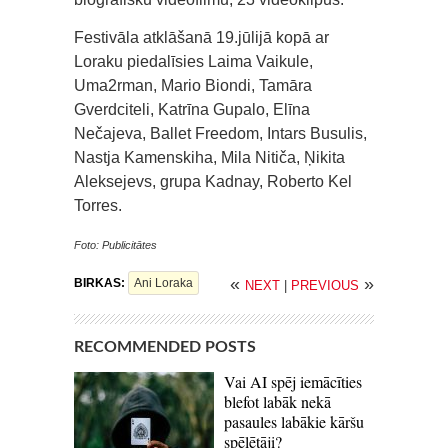
Festivāla atklāšanā 19.jūlijā kopā ar
Loraku piedalīsies Laima Vaikule,
Uma2rman, Mario Biondi, Tamāra
Gverdciteli, Katrīna Gupalo, Elīna
Nečajeva, Ballet Freedom, Intars Busulis,
Nastja Kamenskiha, Mila Nitiča, Ņikita
Aleksejevs, grupa Kadnay, Roberto Kel
Torres.
Foto: Publicitātes
«
»
BIRKAS:
Ani Loraka
NEXT
|
PREVIOUS
RECOMMENDED POSTS
Vai AI spēj iemācīties
blefot labāk nekā
pasaules labākie kāršu
spēlētāji?