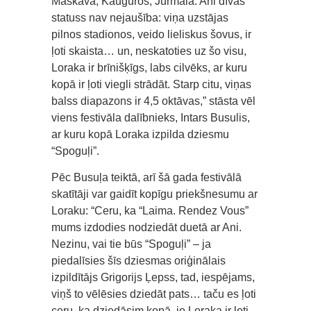
Maskavā, Kauguros, Jūrmalā. Ani dīvas
statuss nav nejaušība: viņa uzstājas
pilnos stadionos, veido lieliskus šovus, ir
ļoti skaista… un, neskatoties uz šo visu,
Loraka ir brīnišķīgs, labs cilvēks, ar kuru
kopā ir ļoti viegli strādāt. Starp citu, viņas
balss diapazons ir 4,5 oktāvas,” stāsta vēl
viens festivāla dalībnieks, Intars Busulis,
ar kuru kopā Loraka izpilda dziesmu
“Spoguļi”.
Pēc Busuļa teiktā, arī šā gada festivālā
skatītāji var gaidīt kopīgu priekšnesumu ar
Loraku: “Ceru, ka “Laima. Rendez Vous”
mums izdodies nodziedāt duetā ar Ani.
Nezinu, vai tie būs “Spoguļi” – ja
piedalīsies šīs dziesmas oriģinālais
izpildītājs Grigorijs Ļepss, tad, iespējams,
viņš to vēlēsies dziedāt pats… taču es ļoti
ceru, ka dziedāsim kopā, jo Loraka ir ļoti