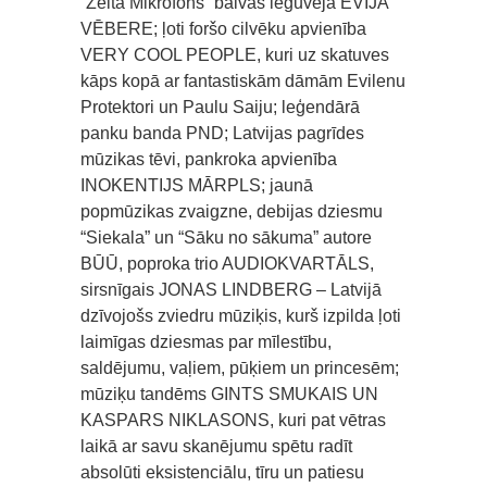
“Zelta Mikrofons” balvas ieguvēja EVIJA
VĒBERE; ļoti foršo cilvēku apvienība
VERY COOL PEOPLE, kuri uz skatuves
kāps kopā ar fantastiskām dāmām Evilenu
Protektori un Paulu Saiju; leģendārā
panku banda PND; Latvijas pagrīdes
mūzikas tēvi, pankroka apvienība
INOKENTIJS MĀRPLS; jaunā
popmūzikas zvaigzne, debijas dziesmu
“Siekala” un “Sāku no sākuma” autore
BŪŪ, poproka trio AUDIOKVARTĀLS,
sirsnīgais JONAS LINDBERG – Latvijā
dzīvojošs zviedru mūziķis, kurš izpilda ļoti
laimīgas dziesmas par mīlestību,
saldējumu, vaļiem, pūķiem un princesēm;
mūziķu tandēms GINTS SMUKAIS UN
KASPARS NIKLASONS, kuri pat vētras
laikā ar savu skanējumu spētu radīt
absolūti eksistenciālu, tīru un patiesu