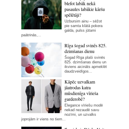
blefot labāk nekā
pasaules labākie kāršu
spēlētāji?
Uzbursim ainu – sēžot
pie samta klātā pokera
galda, pulss jūtami
paātrinās,...
Rīga šogad svinēs 825.
dzimšanas dienu
Šogad Rīga plaši svinēs
825. dzimšanas dienu un
ikviens aicināts apmeklēt
daudzveidīgos...
Kāpēc uzvalkam
jāatrodas katra
mūsdienīga vīrieša
garderobē?
Elegance vīriešu modē
nekad nezaudē savu
nozīmi, un uzvalks
joprojām ir viens no tiem...