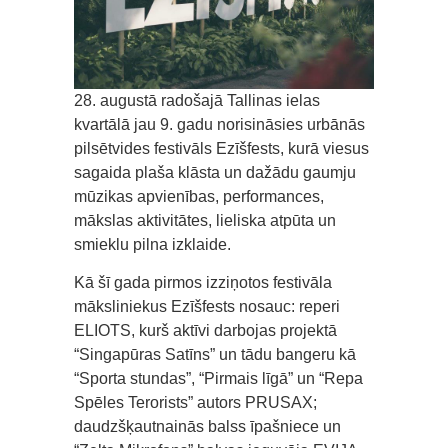
28. augustā radošajā Tallinas ielas
kvartālā jau 9. gadu norisināsies urbānās
pilsētvides festivāls Ezīšfests, kurā viesus
sagaida plaša klāsta un dažādu gaumju
mūzikas apvienības, performances,
mākslas aktivitātes, lieliska atpūta un
smieklu pilna izklaide.
Kā šī gada pirmos izziņotos festivāla
māksliniekus Ezīšfests nosauc: reperi
ELIOTS, kurš aktīvi darbojas projektā
“Singapūras Satīns” un tādu bangeru kā
“Sporta stundas”, “Pirmais līgā” un “Repa
Spēles Terorists” autors PRUSAX;
daudzšķautnainās balss īpašniece un