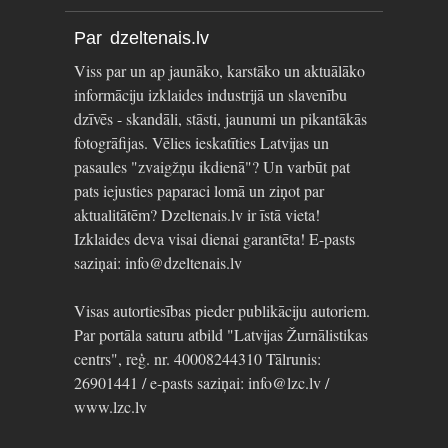
Par dzeltenais.lv
Viss par un ap jaunāko, karstāko un aktuālāko
informāciju izklaides industrijā un slavenību
dzīvēs - skandāli, stāsti, jaunumi un pikantākās
fotogrāfijas. Vēlies ieskatīties Latvijas un
pasaules "zvaigžņu ikdienā"? Un varbūt pat
pats iejusties paparaci lomā un ziņot par
aktualitātēm? Dzeltenais.lv ir īstā vieta!
Izklaides deva visai dienai garantēta! E-pasts
saziņai: info@dzeltenais.lv
Visas autortiesības pieder publikāciju autoriem.
Par portāla saturu atbild "Latvijas Žurnālistikas
centrs", reģ. nr. 40008244310 Tālrunis:
26901441 / e-pasts saziņai: info@lzc.lv /
www.lzc.lv