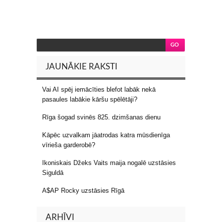
JAUNĀKIE RAKSTI
Vai AI spēj iemācīties blefot labāk nekā
pasaules labākie kāršu spēlētāji?
Rīga šogad svinēs 825. dzimšanas dienu
Kāpēc uzvalkam jāatrodas katra mūsdienīga
vīrieša garderobē?
Ikoniskais Džeks Vaits maija nogalē uzstāsies
Siguldā
A$AP Rocky uzstāsies Rīgā
ARHĪVI