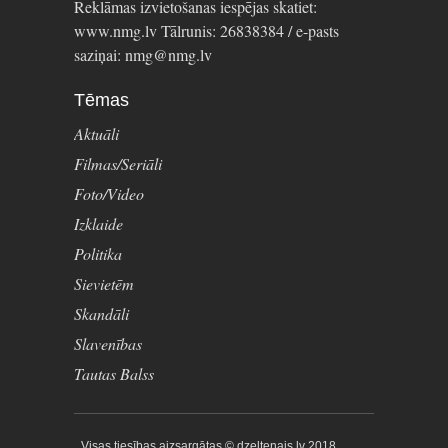
Reklāmas izvietošanas iespējas skatiet:
www.nmg.lv Tālrunis: 26838384 / e-pasts
saziņai: nmg@nmg.lv
Tēmas
Aktuāli
Filmas/Seriāli
Foto/Video
Izklaide
Politika
Sievietēm
Skandāli
Slavenības
Tautas Balss
Visas tiesības aizsargātas © dzeltenais.lv 2018