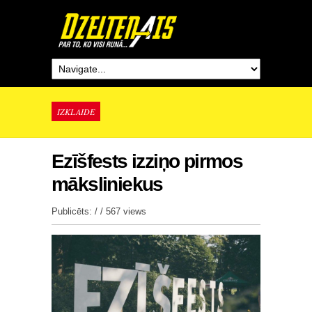
IZKLAIDE
Ezīšfests izziņo pirmos
māksliniekus
Publicēts: / /
567 views