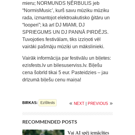
mieru; NORMUNDS ŅĒRBULIS jeb
“NormisMusic’, kurš savu mūziku mūziku
rada, izmantojot elektroakutisko ģitāru un
“looperi”; kā arī DJ MIAMI, DJ
SPRIEGUMS UN DJ PANNĀ PIRDĒJS.
Tuvojoties festivālam, tiks izziņoti vēl
vairāki pašmāju mūziķi un mākslinieki.
Vairāk informācija par festivālu un biļetes:
ezisfests.lv un bilesuserviss.lv. Biļešu
cena šobrīd tikai 5 eur. Pasteidzies – jau
drīzumā biļešu cenu maiņa!
«
»
BIRKAS:
Ezīšfests
NEXT
|
PREVIOUS
RECOMMENDED POSTS
Vai AI spēj iemācīties