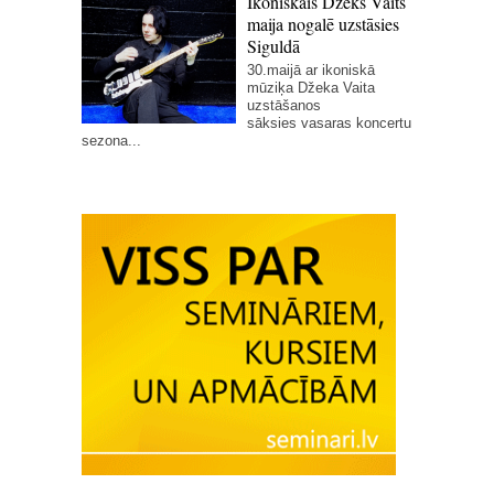
Ikoniskais Džeks Vaits
maija nogalē uzstāsies
Siguldā
30.maijā ar ikoniskā
mūziķa Džeka Vaita
uzstāšanos
sāksies vasaras koncertu
sezona...