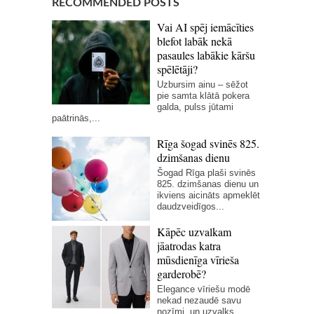
RECOMMENDED POSTS
Vai AI spēj iemācīties
blefot labāk nekā
pasaules labākie kāršu
spēlētāji?
Uzbursim ainu – sēžot
pie samta klātā pokera
galda, pulss jūtami
paātrinās,...
Rīga šogad svinēs 825.
dzimšanas dienu
Šogad Rīga plaši svinēs
825. dzimšanas dienu un
ikviens aicināts apmeklēt
daudzveidīgos...
Kāpēc uzvalkam
jāatrodas katra
mūsdienīga vīrieša
garderobē?
Elegance vīriešu modē
nekad nezaudē savu
nozīmi, un uzvalks