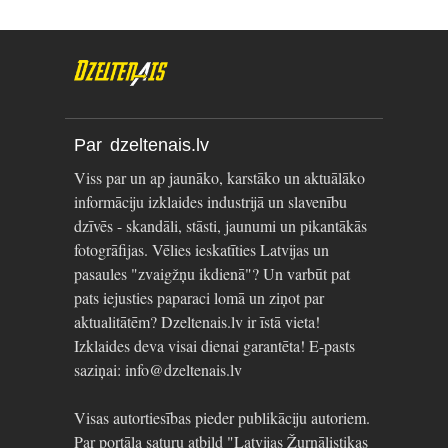
Par dzeltenais.lv
Viss par un ap jaunāko, karstāko un aktuālāko
informāciju izklaides industrijā un slavenību
dzīvēs - skandāli, stāsti, jaunumi un pikantākās
fotogrāfijas. Vēlies ieskatīties Latvijas un
pasaules "zvaigžņu ikdienā"? Un varbūt pat
pats iejusties paparaci lomā un ziņot par
aktualitātēm? Dzeltenais.lv ir īstā vieta!
Izklaides deva visai dienai garantēta! E-pasts
saziņai: info@dzeltenais.lv
Visas autortiesības pieder publikāciju autoriem.
Par portāla saturu atbild "Latvijas Žurnālistikas