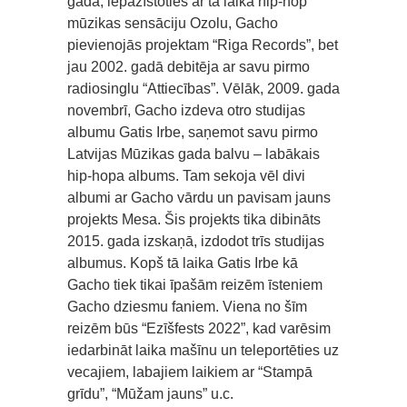
gadā, iepazīstoties ar tā laika hip-hop
mūzikas sensāciju Ozolu, Gacho
pievienojās projektam “Riga Records”, bet
jau 2002. gadā debitēja ar savu pirmo
radiosinglu “Attiecības”. Vēlāk, 2009. gada
novembrī, Gacho izdeva otro studijas
albumu Gatis Irbe, saņemot savu pirmo
Latvijas Mūzikas gada balvu – labākais
hip-hopa albums. Tam sekoja vēl divi
albumi ar Gacho vārdu un pavisam jauns
projekts Mesa. Šis projekts tika dibināts
2015. gada izskaņā, izdodot trīs studijas
albumus. Kopš tā laika Gatis Irbe kā
Gacho tiek tikai īpašām reizēm īsteniem
Gacho dziesmu faniem. Viena no šīm
reizēm būs “Ezīšfests 2022”, kad varēsim
iedarbināt laika mašīnu un teleportēties uz
vecajiem, labajiem laikiem ar “Stampā
grīdu”, “Mūžam jauns” u.c.