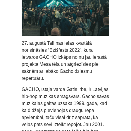
27. augustā Tallinas ielas kvartālā
norisināsies “Ezīšfests 2022”, kura
ietvaros GACHO izkāps no nu jau ierastā
projekta Mesa tēla un atgriezīsies pie
saknēm ar labāko Gacho dziesmu
repertuāru.
GACHO, īstajā vārdā Gatis Irbe, ir Latvijas
hip-hop mūzikas smagsvars. Gacho savas
muzikālās gaitas uzsāka 1999. gadā, kad
kā dīdžejs pievienojās draugu repa
apvienībai, taču visai drīz saprata, ka
vēlas pats sevi izteikt repojot. Jau 2001.