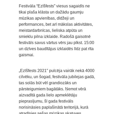
Festivāla “Ezīšfests” viesus sagaidīs ne
tikai plaša klāsta un dažādu gaumju
mūzikas apvienības, dīdžeji un
performances, bet arī mākslas aktivitātes,
meistardarbnīcas, lieliska atpūta un
smieklu pilna izklaide. Radošā gaisotnē
festivāls savus vārtus vērs jau plkst. 15:00
un dzīves baudītājus izklaidēs līdz pat rīta
gaismai.
„Ezīšfests 2021″ pulcēja vairāk nekā 4000
cilvēku, un šogad, festivāla jubilejas gadā,
tas solās būt vēl grandiozāks un
pārsteigumiem bagātāks. Ņemot vērā
aizvadītā gada lielo apmeklētāju
pieprasījumu, šī gada festivāls
norisināsies paplašinātā teritorijā, kurā
atradīsies sešas mūzikas skatuves.