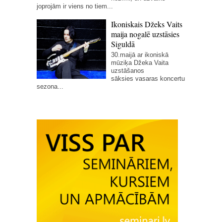
joprojām ir viens no tiem...
Ikoniskais Džeks Vaits
maija nogalē uzstāsies
Siguldā
30.maijā ar ikoniskā
mūziķa Džeka Vaita
uzstāšanos
sāksies vasaras koncertu
sezona...