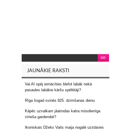
JAUNĀKIE RAKSTI
Vai AI spēj iemācīties blefot labāk nekā
pasaules labākie kāršu spēlētāji?
Rīga šogad svinēs 825. dzimšanas dienu
Kāpēc uzvalkam jāatrodas katra mūsdienīga
vīrieša garderobē?
Ikoniskais Džeks Vaits maija nogalē uzstāsies