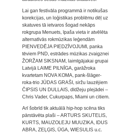
Lai gan festivāla programmā ir notikušas
korekcijas, un loģistikas problēmu dēļ uz
skatuves tā ietvaros šogad nekāps
rokgrupa Menuets, īpaša vieta ir atvēlēta
alternatīvās rokmūzikas leģendām
PIENVEDĒJA PIEDZĪVOJUMI, panka
tēviem PND, estrādes mūzikas zvaigznei
ŽORŽAM SIKSNAM, laimīgājakai grupai
Latvijā LAIME PILNĪGA, garāžroka
kvartetam NOVA KOMA, pank-šlāger-
roka-trio JŪDAS GRAŠI, siržu lauzējiem
ČIPSIS UN DULLAIS, dīdžeju plejādei –
Chris Vader, Cukurpaps, Miami un citiem.
Arī šobrīd tik aktuālā hip-hop scēna tiks
pārstāvēta plaši – ARTURS SKUTELIS,
KURTS, MAUZOLEJU MUUZIKA, IDUS
ABRA, ZEĻĢIS, ŪGA, WIESULIS u.c.