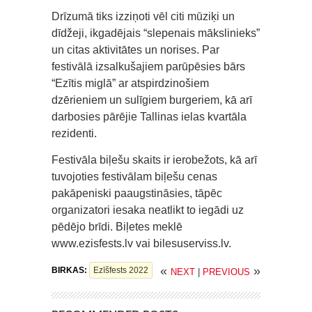
Drīzumā tiks izziņoti vēl citi mūziķi un
dīdžeji, ikgadējais “slepenais mākslinieks”
un citas aktivitātes un norises. Par
festivālā izsalkušajiem parūpēsies bārs
“Ezītis miglā” ar atspirdzinošiem
dzērieniem un sulīgiem burgeriem, kā arī
darbosies pārējie Tallinas ielas kvartāla
rezidenti.
Festivāla biļešu skaits ir ierobežots, kā arī
tuvojoties festivālam biļešu cenas
pakāpeniski paaugstināsies, tāpēc
organizatori iesaka neatlikt to iegādi uz
pēdējo brīdi. Biļetes meklē
www.ezisfests.lv vai bilesuserviss.lv.
«
»
BIRKAS:
Ezīšfests 2022
NEXT
|
PREVIOUS