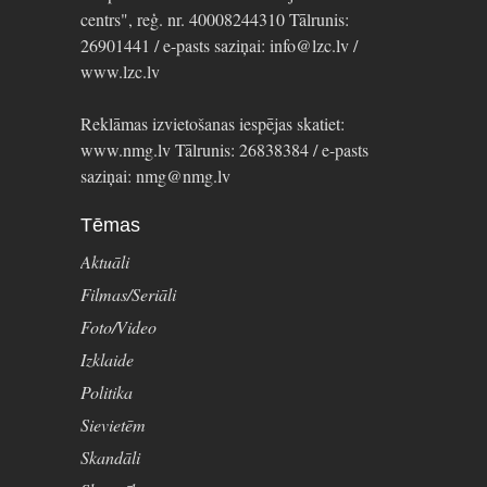
centrs", reģ. nr. 40008244310 Tālrunis:
26901441 / e-pasts saziņai: info@lzc.lv /
www.lzc.lv
Reklāmas izvietošanas iespējas skatiet:
www.nmg.lv Tālrunis: 26838384 / e-pasts
saziņai: nmg@nmg.lv
Tēmas
Aktuāli
Filmas/Seriāli
Foto/Video
Izklaide
Politika
Sievietēm
Skandāli