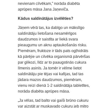
nevienam cilvēkam,” norāda diabēta
aprūpes māsa Jana Jaņeviča.
Kādus saldinātājus izvēlēties?
Jāņem vērā tas, ka dabīgo un mākslīgo
saldinātāju lietošana nesamērīgos
daudzumos ir saistīta ar liekā svara
pieaugumu un aknu aptaukošanās risku.
Piemēram, fruktoze ir tāds pats ogļhidrāts
kā pārējie un cilvēka organismā pārvēršas
par glikozi, līdz ar to paaugstinās cukura
līmenis asinīs. Ja tomēr ir vēlme lietot
saldinātāju pie tējas vai kafijas, tad tas
jādara mazos daudzumos, piemēram,
vienu reizi dienā 1-2 saldinātāja tabletītes,
norāda diabēta aprūpes māsa.
„Ja vēlas, tad balto vai gaiši brūno cukuru
var aizstāt ar muskavado cukuru jeb mitro