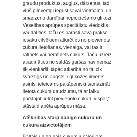
graudu produktus, augļus, dārzeņus, tad
viņš pilnvērtīgi iegūst savai vielmaiņai un
smadzeņu darbībai nepieciešamo glikozi.
Veselības aprūpes speciālistu viedoklis
var dalīties, taču es parasti savā praksē
iesaku cilvēkiem atturēties no pievienota
cukura lietošanas, vienalga, vai tas ir
rafinēts vai nerafinēts cukurs. Taču uzreiz
atradināties no saldās garšas nav nemaz
tik vienkārši, tāpēc atkarībā no tā, cik
svārstīgs un augsts ir glikozes līmenis
asinīs, ieteicams pakāpeniski samazināt
lietotā cukura daudzumu, tā ar laiku
pārstājot lietot pievienoto cukuru vispār,”
stāsta diabēta aprūpes māsa.
Atšķirības starp dabīgo cukuru un
cukura aizvietotājiem
Baltais un brūnais cukurs ir kalorijām