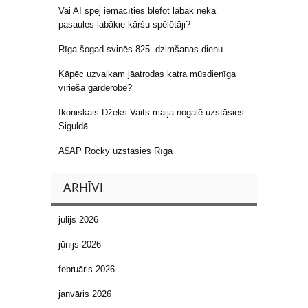
Vai AI spēj iemācīties blefot labāk nekā
pasaules labākie kāršu spēlētāji?
Rīga šogad svinēs 825. dzimšanas dienu
Kāpēc uzvalkam jāatrodas katra mūsdienīga
vīrieša garderobē?
Ikoniskais Džeks Vaits maija nogalē uzstāsies
Siguldā
A$AP Rocky uzstāsies Rīgā
ARHĪVI
jūlijs 2026
jūnijs 2026
februāris 2026
janvāris 2026