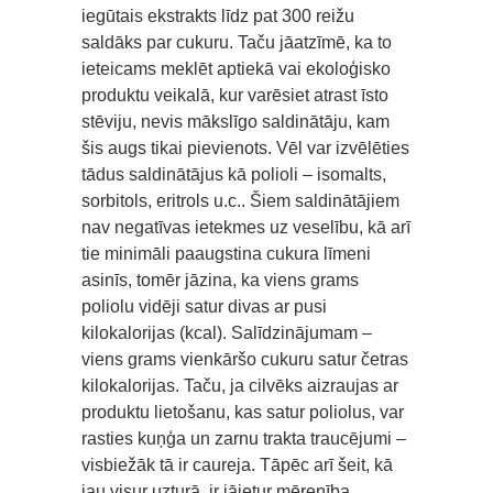
iegūtais ekstrakts līdz pat 300 reižu
saldāks par cukuru. Taču jāatzīmē, ka to
ieteicams meklēt aptiekā vai ekoloģisko
produktu veikalā, kur varēsiet atrast īsto
stēviju, nevis mākslīgo saldinātāju, kam
šis augs tikai pievienots. Vēl var izvēlēties
tādus saldinātājus kā polioli – isomalts,
sorbitols, eritrols u.c.. Šiem saldinātājiem
nav negatīvas ietekmes uz veselību, kā arī
tie minimāli paaugstina cukura līmeni
asinīs, tomēr jāzina, ka viens grams
poliolu vidēji satur divas ar pusi
kilokalorijas (kcal). Salīdzinājumam –
viens grams vienkāršo cukuru satur četras
kilokalorijas. Taču, ja cilvēks aizraujas ar
produktu lietošanu, kas satur poliolus, var
rasties kuņģa un zarnu trakta traucējumi –
visbiežāk tā ir caureja. Tāpēc arī šeit, kā
jau visur uzturā, ir jāietur mērenība.