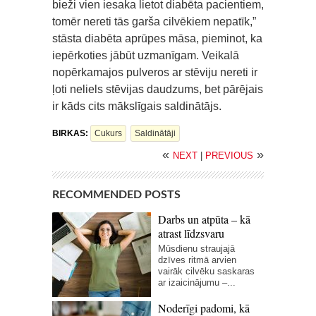
bieži vien iesaka lietot diabēta pacientiem,
tomēr nereti tās garša cilvēkiem nepatīk,”
stāsta diabēta aprūpes māsa, pieminot, ka
iepērkoties jābūt uzmanīgam. Veikalā
nopērkamajos pulveros ar stēviju nereti ir
ļoti neliels stēvijas daudzums, bet pārējais
ir kāds cits mākslīgais saldinātājs.
BIRKAS:
Cukurs
Saldinātāji
«
»
NEXT
|
PREVIOUS
RECOMMENDED POSTS
Darbs un atpūta – kā
atrast līdzsvaru
Mūsdienu straujajā
dzīves ritmā arvien
vairāk cilvēku saskaras
ar izaicinājumu –...
Noderīgi padomi, kā