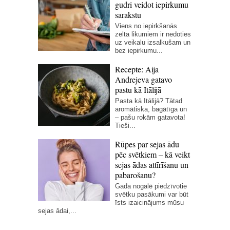
gudri veidot iepirkumu
sarakstu
Viens no iepirkšanās
zelta likumiem ir nedoties
uz veikalu izsalkušam un
bez iepirkumu...
Recepte: Aija
Andrejeva gatavo
pastu kā Itālijā
Pasta kā Itālijā? Tātad
aromātiska, bagātīga un
– pašu rokām gatavota!
Tieši...
Rūpes par sejas ādu
pēc svētkiem – kā veikt
sejas ādas attīrīšanu un
pabarošanu?
Gada nogalē piedzīvotie
svētku pasākumi var būt
īsts izaicinājums mūsu
sejas ādai,...