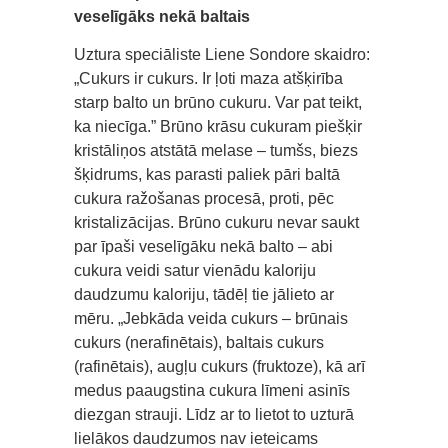
veselīgāks nekā baltais
Uztura speciāliste Liene Sondore skaidro:
„Cukurs ir cukurs. Ir ļoti maza atšķirība
starp balto un brūno cukuru. Var pat teikt,
ka niecīga.” Brūno krāsu cukuram piešķir
kristāliņos atstātā melase – tumšs, biezs
šķidrums, kas parasti paliek pāri baltā
cukura ražošanas procesā, proti, pēc
kristalizācijas. Brūno cukuru nevar saukt
par īpaši veselīgāku nekā balto – abi
cukura veidi satur vienādu kaloriju
daudzumu kaloriju, tādēļ tie jālieto ar
mēru. „Jebkāda veida cukurs – brūnais
cukurs (nerafinētais), baltais cukurs
(rafinētais), augļu cukurs (fruktoze), kā arī
medus paaugstina cukura līmeni asinīs
diezgan strauji. Līdz ar to lietot to uzturā
lielākos daudzumos nav ieteicams