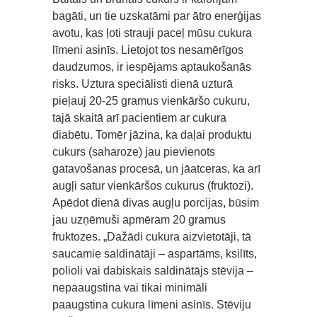
bagāti, un tie uzskatāmi par ātro enerģijas
avotu, kas ļoti strauji paceļ mūsu cukura
līmeni asinīs. Lietojot tos nesamērīgos
daudzumos, ir iespējams aptaukošanās
risks. Uztura speciālisti dienā uzturā
pieļauj 20-25 gramus vienkāršo cukuru,
tajā skaitā arī pacientiem ar cukura
diabētu. Tomēr jāzina, ka daļai produktu
cukurs (saharoze) jau pievienots
gatavošanas procesā, un jāatceras, ka arī
augļi satur vienkāršos cukurus (fruktozi).
Apēdot dienā divas augļu porcijas, būsim
jau uzņēmuši apmēram 20 gramus
fruktozes. „Dažādi cukura aizvietotāji, tā
saucamie saldinātāji – aspartāms, ksilīts,
polioli vai dabiskais saldinātājs stēvija –
nepaaugstina vai tikai minimāli
paaugstina cukura līmeni asinīs. Stēviju