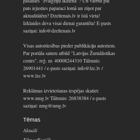
pasaules "zvaigžņu ikdienā"? Un varbūt pat
pats iejusties paparaci lomā un ziņot par
aktualitātēm? Dzeltenais.lv ir īstā vieta!
Izklaides deva visai dienai garantēta! E-pasts
saziņai: info@dzeltenais.lv
Visas autortiesības pieder publikāciju autoriem.
Par portāla saturu atbild "Latvijas Žurnālistikas
centrs", reģ. nr. 40008244310 Tālrunis:
26901441 / e-pasts saziņai: info@lzc.lv /
www.lzc.lv
Reklāmas izvietošanas iespējas skatiet:
www.nmg.lv Tālrunis: 26838384 / e-pasts
saziņai: nmg@nmg.lv
Tēmas
Aktuāli
Filmas/Seriāli