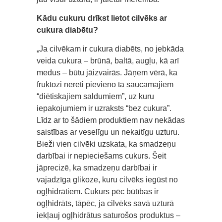
Kādu cukuru drīkst lietot cilvēks ar
cukura diabētu?
„Ja cilvēkam ir cukura diabēts, no jebkāda
veida cukura – brūnā, baltā, augļu, kā arī
medus – būtu jāizvairās. Jāņem vērā, ka
fruktozi nereti pievieno tā saucamajiem
“diētiskajiem saldumiem”, uz kuru
iepakojumiem ir uzraksts “bez cukura”.
Līdz ar to šādiem produktiem nav nekādas
saistības ar veselīgu un nekaitīgu uzturu.
Bieži vien cilvēki uzskata, ka smadzeņu
darbībai ir nepieciešams cukurs. Šeit
jāprecizē, ka smadzeņu darbībai ir
vajadzīga glikoze, kuru cilvēks iegūst no
ogļhidrātiem. Cukurs pēc būtības ir
ogļhidrāts, tāpēc, ja cilvēks savā uzturā
iekļauj ogļhidrātus saturošos produktus –