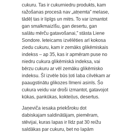
cukuru. Tas ir cukurniedru produkts, kam
ražošanas procesā nav „atņemta” melase,
tādēļ tas ir lipīgs un mitrs. To var izmantot
gan smalkmaizīšu, gan desertu, gan
salātu mērču gatavošanai,” stāsta Liene
Sondore. Ieteicams izvēlēties arī kokosa
ziedu cukuru, kam ir zemāks glikēmiskais
indekss – ap 35, kas ir apmēram puse no
niedru cukura glikēmiskā indeksa, vai
bērzu cukuru ar vēl zemāku glikēmisko
indeksu. Šī izvēle būs ļoti laba cilvēkam ar
paaugstinātu glikozes līmeni asinīs. Šo
cukura veidu var droši izmantot, gatavojot
kūkas, pankūkas, kokteiļus, desertus.
Jaņeviča iesaka priekšroku dot
dabiskajam saldinātājam, piemēram,
stēvijai, kuras lapas ir līdz pat 30 reižu
saldākas par cukuru, bet no lapām