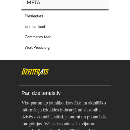
META
Pieslēgties
Entries feed
Comments feed
WordPress.org
Par dzeltenais.lv
Viss par un ap jaunāko, karstāko un aktuālāko
informāciju izklaides industrijā un slavenību
dzīvēs - skandāli, stāsti, jaunumi un pikantākās
fotogrāfijas. Vēlies ieskatīties Latvijas un