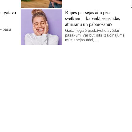
va gatavo
Rūpes par sejas ādu pēc
svētkiem – kā veikt sejas ādas
attīrīšanu un pabarošanu?
 – pašu
Gada nogalē piedzīvotie svētku
pasākumi var būt īsts izaicinājums
mūsu sejas ādai,...