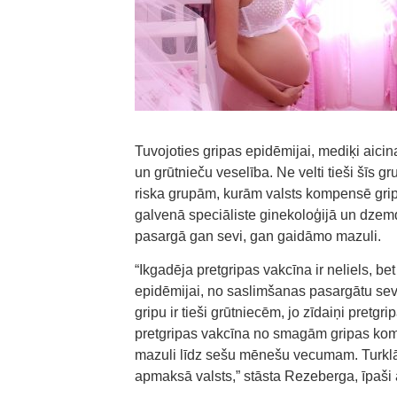
Tuvojoties gripas epidēmijai, mediķi aicina
un grūtnieču veselība. Ne velti tieši šīs 
riska grupām, kurām valsts kompensē gri
galvenā speciāliste ginekoloģijā un dze
pasargā gan sevi, gan gaidāmo mazuli.
“Ikgadēja pretgripas vakcīna ir neliels, b
epidēmijai, no saslimšanas pasargātu sevi
gripu ir tieši grūtniecēm, jo zīdaiņi pre
pretgripas vakcīna no smagām gripas kom
mazuli līdz sešu mēnešu vecumam. Turklā
apmaksā valsts,” stāsta Rezeberga, īpaši a