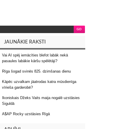
JAUNĀKIE RAKSTI
Vai AI spēj iemācīties blefot labāk nekā
pasaules labākie kāršu spēlētāji?
Rīga šogad svinēs 825. dzimšanas dienu
Kāpēc uzvalkam jāatrodas katra mūsdienīga
vīrieša garderobē?
Ikoniskais Džeks Vaits maija nogalē uzstāsies
Siguldā
A$AP Rocky uzstāsies Rīgā