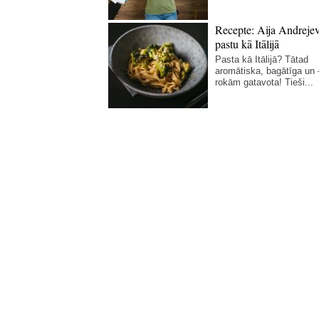
Recepte: Aija Andreje
pastu kā Itālijā
Pasta kā Itālijā? Tātad
aromātiska, bagātīga un
rokām gatavota! Tieši...