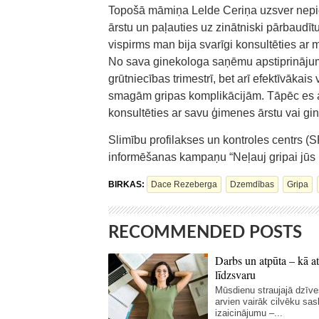
Topošā māmiņa Lelde Ceriņa uzsver nepie
ārstu un paļauties uz zinātniski pārbaudīt
vispirms man bija svarīgi konsultēties ar
No sava ginekologa saņēmu apstiprinājumu,
grūtniecības trimestrī, bet arī efektīvākai
smagām gripas komplikācijām. Tāpēc es 
konsultēties ar savu ģimenes ārstu vai gin
Slimību profilakses un kontroles centrs (
informēšanas kampaņu “Neļauj gripai jūs 
BIRKAS:
Dace Rezeberga
Dzemdības
Gripa
RECOMMENDED POSTS
Darbs un atpūta – kā at
līdzsvaru
Mūsdienu straujajā dzīve
arvien vairāk cilvēku sas
izaicinājumu –...