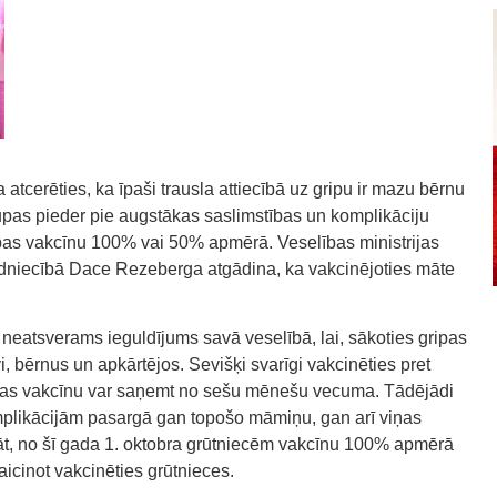
 atcerēties, ka īpaši trausla attiecībā uz gripu ir mazu bērnu
grupas pieder pie augstākas saslimstības un komplikāciju
pas vakcīnu 100% vai 50% apmērā. Veselības ministrijas
mdniecībā Dace Rezeberga atgādina, ka vakcinējoties māte
et neatsverams ieguldījums savā veselībā, lai, sākoties gripas
, bērnus un apkārtējos. Sevišķi svarīgi vakcinēties pret
tgripas vakcīnu var saņemt no sešu mēnešu vecuma. Tādējādi
plikācijām pasargā gan topošo māmiņu, gan arī viņas
t, no šī gada 1. oktobra grūtniecēm vakcīnu 100% apmērā
icinot vakcinēties grūtnieces.