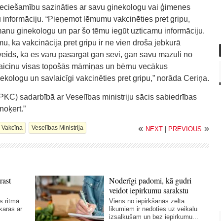
ciešamību sazināties ar savu ginekologu vai ģimenes
u informāciju. “Pieņemot lēmumu vakcinēties pret gripu,
 manu ginekologu un par šo tēmu iegūt uzticamu informāciju.
 ka vakcinācija pret gripu ir ne vien droša jebkurā
s veids, kā es varu pasargāt gan sevi, gan savu mazuli no
aicinu visas topošās māmiņas un bērnu vecākus
ekologu un savlaicīgi vakcinēties pret gripu,” norāda Ceriņa.
SPKC) sadarbībā ar Veselības ministriju sācis sabiedrības
noķert.”
«
»
Vakcīna
Veselības Ministrija
NEXT
|
PREVIOUS
rast
Noderīgi padomi, kā gudri
veidot iepirkumu sarakstu
s ritmā
Viens no iepirkšanās zelta
karas ar
likumiem ir nedoties uz veikalu
izsalkušam un bez iepirkumu...