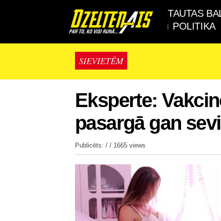
TAUTAS BA
POLITIKA
SIEVIETĒM
Eksperte: Vakcin
pasargā gan sevi
Publicēts: / /
1665 views