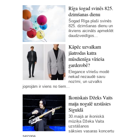
Rīga šogad svinēs 825.
dzimšanas dienu
Šogad Rīga plaši svinēs
825. dzimšanas dienu un
ikviens aicināts apmeklēt
daudzveidīgos...
Kāpēc uzvalkam
jāatrodas katra
mūsdienīga vīrieša
garderobē?
Elegance vīriešu modē
nekad nezaudē savu
nozīmi, un uzvalks
joprojām ir viens no tiem...
Ikoniskais Džeks Vaits
maija nogalē uzstāsies
Siguldā
30.maijā ar ikoniskā
mūziķa Džeka Vaita
uzstāšanos
sāksies vasaras koncertu
sezona...