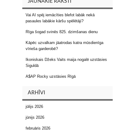
JAUNĀKIE RAKSTI
Vai AI spēj iemācīties blefot labāk nekā
pasaules labākie kāršu spēlētāji?
Rīga šogad svinēs 825. dzimšanas dienu
Kāpēc uzvalkam jāatrodas katra mūsdienīga
vīrieša garderobē?
Ikoniskais Džeks Vaits maija nogalē uzstāsies
Siguldā
A$AP Rocky uzstāsies Rīgā
ARHĪVI
jūlijs 2026
jūnijs 2026
februāris 2026