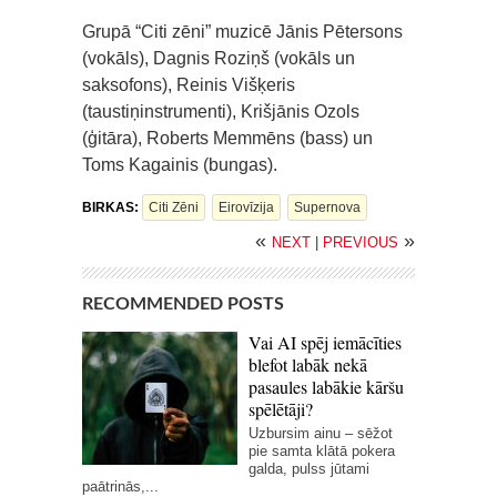
Grupā “Citi zēni” muzicē Jānis Pētersons
(vokāls), Dagnis Roziņš (vokāls un
saksofons), Reinis Višķeris
(taustiņinstrumenti), Krišjānis Ozols
(ģitāra), Roberts Memmēns (bass) un
Toms Kagainis (bungas).
BIRKAS:
Citi Zēni
Eirovīzija
Supernova
«
»
NEXT
|
PREVIOUS
RECOMMENDED POSTS
Vai AI spēj iemācīties
blefot labāk nekā
pasaules labākie kāršu
spēlētāji?
Uzbursim ainu – sēžot
pie samta klātā pokera
galda, pulss jūtami
paātrinās,...