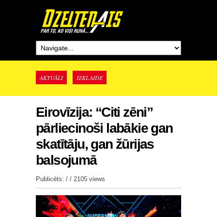
AKTUĀLI
IZKLAIDE
Eirovīzija: “Citi zēni”
pārliecinoši labākie gan
skatītāju, gan žūrijas
balsojumā
Publicēts: / /
2105 views