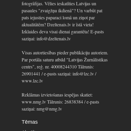
fotogrāfijas. Vēlies ieskatīties Latvijas un
pasaules "zvaigžņu ikdienā"? Un varbūt pat
pats iejusties paparaci lomā un ziņot par
aktualitātēm? Dzeltenais.lv ir īstā vieta!
Izklaides deva visai dienai garantēta! E-pasts
saziņai: info@dzeltenais.lv
Visas autortiesības pieder publikāciju autoriem.
Par portāla saturu atbild "Latvijas Žurnālistikas
centrs", reģ. nr. 40008244310 Tālrunis:
26901441 / e-pasts saziņai: info@lzc.lv /
www.lzc.lv
Reklāmas izvietošanas iespējas skatiet:
www.nmg.lv Tālrunis: 26838384 / e-pasts
saziņai: nmg@nmg.lv
Tēmas