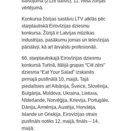
balsojumā (2116 balsis), 11. vieta žūrijas
vērtējumā.
Konkursa žūrijas sastāvu LTV atklās pēc
starptautiskā Eirovīzijas dziesmu
konkursa. Žūrijā ir Latvijas mūzikas
industrijas, pasākumu jomas un televīzijas
pārstāvji, kā arī ārvalstu profesionāļi.
66. starptautiskajā Eirovīzijas dziesmu
konkursā Turīnā, Itālijā grupas “Citi zēni”
dziesma “Eat Your Salad” izskanēs
pirmajā pusfinālā 10. maijā. Tajā
piedalīsies arī Albānija, Šveice, Slovēnija,
Bulgārija, Moldova, Ukraina, Lietuva,
Nīderlande, Norvēģija, Krievija, Portugāle,
Dānija, Armēnija, Austrija, Horvātija,
Islande un Grieķija. Eirovīzijas otrais
pusfināls notiks 12. maijā, fināls – 14.
maijā.