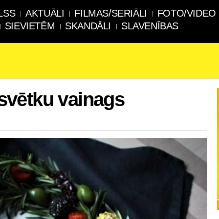
LSS
AKTUĀLI
FILMAS/SERIĀLI
FOTO/VIDEO
SIEVIETĒM
SKANDĀLI
SLAVENĪBAS
vētku vainags