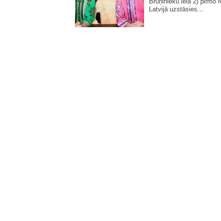
Bruņinieku ielā 2) pirmo r
Latvijā uzstāsies...