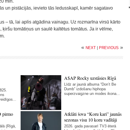
20 min.
 un pistācijās, ievieto tās ledusskapī, kamēr sagatavo
ņus – tā, lai aplis atgādina vainagu. Uz rozmarīna virsū kārto
 ķiršu tomātiņus un saulē kaltētus tomātus. Ja ir vēlme,
ām.
«
»
NEXT
|
PREVIOUS
A$AP Rocky uzstāsies Rīgā
Līdz ar jaunā albuma “Don’t Be
Dumb” izdošanu hiphopa
825.
superzvaigzne un modes ikona...
ens
eidīgos...
D pirmo
Atklāti šova “Koru kari” jaunās
sezonas visu 10 koru vadītāji
ālā (Rīgā,
2026. gada pavasarī TV3 ēterā