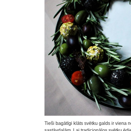
Tieši bagātīgi klāts svētku galds ir vie
sastāvdaļām. Lai tradicionālos svētku ēd