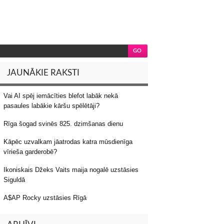
JAUNĀKIE RAKSTI
Vai AI spēj iemācīties blefot labāk nekā
pasaules labākie kāršu spēlētāji?
Rīga šogad svinēs 825. dzimšanas dienu
Kāpēc uzvalkam jāatrodas katra mūsdienīga
vīrieša garderobē?
Ikoniskais Džeks Vaits maija nogalē uzstāsies
Siguldā
A$AP Rocky uzstāsies Rīgā