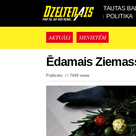
TAUTAS BA
POLITIKA
AKTUĀLI
SIEVIETĒM
Ēdamais Ziemass
Publicēts: / /
7449 views