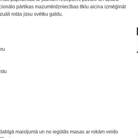
ionālo pārtikas mazumtirdzniecības tīklu aicina izmēģināt
izuāli rotās jūsu svētku galdu.
uru
kstu
ndabīgā maisījumā un no iegūtās masas ar rokām veido