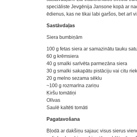
speciāliste Jevgēnija Jansone kopā ar nac
ēdienus, kas ne tikai labi garšos, bet arī v
Sastāvdaļas
Siera bumbiņām
100 g fetas siera ar samazinātu tauku sat
60 g krēmsiera
40 g smalki sarīvēta parmezāna siera
30 g smalki sakapātu pistāciju vai citu rie
20 g melno sezama sēklu
~100 g rozmarīna zariņu
Ķiršu tomātiņi
Olīvas
Saulē kaltēti tomāti
Pagatavošana
Bļodā ar dakšiņu sajauc visus sierus vie