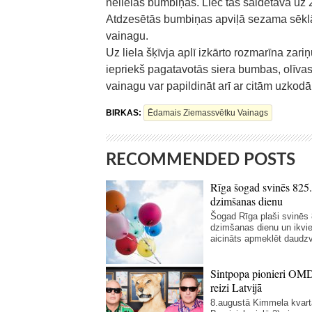
nelielas bumbiņas. Liec tās saldētavā uz 
Atdzesētās bumbiņas apviļā sezama sēklās
vainagu.
Uz liela šķīvja aplī izkārto rozmarīna zari
iepriekš pagatavotās siera bumbas, olīvas,
vainagu var papildināt arī ar citām uzkod
BIRKAS:
Ēdamais Ziemassvētku Vainags
RECOMMENDED POSTS
Rīga šogad svinēs 825.
dzimšanas dienu
Šogad Rīga plaši svinēs 
dzimšanas dienu un ikvi
aicināts apmeklēt daudzv
Sintpopa pionieri OM
reizi Latvijā
8.augustā Kimmela kvart