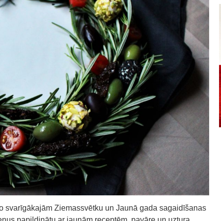
na no svarīgākajām Ziemassvētku un Jaunā gada sagaidīšanas
ienus papildinātu ar jaunām receptēm, pavāre un uztura