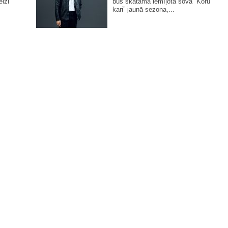
eizi
būs skatāma iemīļotā šova “Koru
kari” jaunā sezona,...