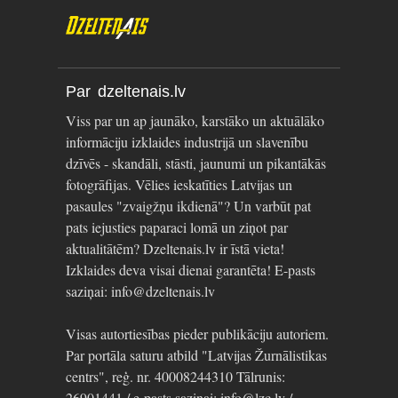
Par dzeltenais.lv
Viss par un ap jaunāko, karstāko un aktuālāko
informāciju izklaides industrijā un slavenību
dzīvēs - skandāli, stāsti, jaunumi un pikantākās
fotogrāfijas. Vēlies ieskatīties Latvijas un
pasaules "zvaigžņu ikdienā"? Un varbūt pat
pats iejusties paparaci lomā un ziņot par
aktualitātēm? Dzeltenais.lv ir īstā vieta!
Izklaides deva visai dienai garantēta! E-pasts
saziņai: info@dzeltenais.lv
Visas autortiesības pieder publikāciju autoriem.
Par portāla saturu atbild "Latvijas Žurnālistikas
centrs", reģ. nr. 40008244310 Tālrunis:
26901441 / e-pasts saziņai: info@lzc.lv /