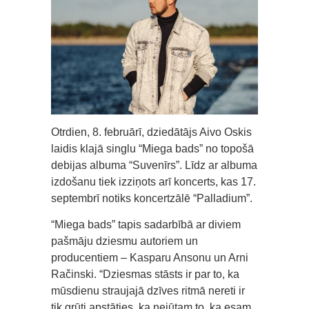
Otrdien, 8. februārī, dziedātājs Aivo Oskis
laidis klajā singlu “Miega bads” no topošā
debijas albuma “Suvenīrs”. Līdz ar albuma
izdošanu tiek izziņots arī koncerts, kas 17.
septembrī notiks koncertzālē “Palladium”.
“Miega bads” tapis sadarbībā ar diviem
pašmāju dziesmu autoriem un
producentiem – Kasparu Ansonu un Arni
Račinski. “Dziesmas stāsts ir par to, ka
mūsdienu straujajā dzīves ritmā nereti ir
tik grūti apstāties, ka nejūtam to, ka esam