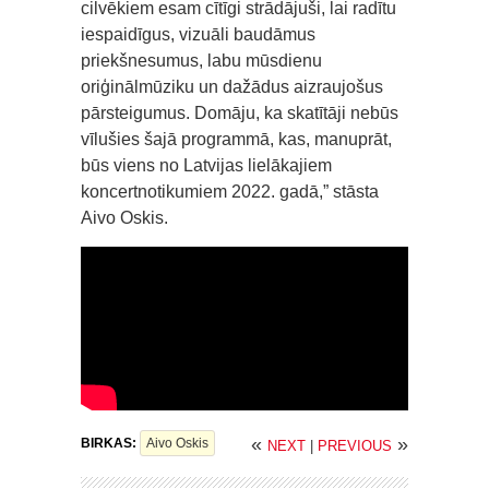
cilvēkiem esam cītīgi strādājuši, lai radītu
iespaidīgus, vizuāli baudāmus
priekšnesumus, labu mūsdienu
oriģinālmūziku un dažādus aizraujošus
pārsteigumus. Domāju, ka skatītāji nebūs
vīlušies šajā programmā, kas, manuprāt,
būs viens no Latvijas lielākajiem
koncertnotikumiem 2022. gadā,” stāsta
Aivo Oskis.
«
»
BIRKAS:
Aivo Oskis
NEXT
|
PREVIOUS