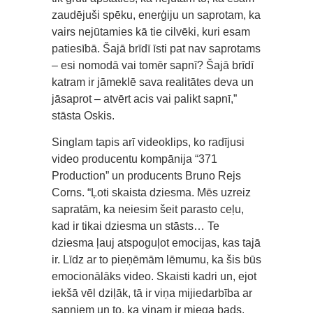
zaudējuši spēku, enerģiju un saprotam, ka
vairs nejūtamies kā tie cilvēki, kuri esam
patiesībā. Šajā brīdī īsti pat nav saprotams
– esi nomodā vai tomēr sapnī? Šajā brīdī
katram ir jāmeklē sava realitātes deva un
jāsaprot – atvērt acis vai palikt sapnī,”
stāsta Oskis.
Singlam tapis arī videoklips, ko radījusi
video producentu kompānija “371
Production” un producents Bruno Rejs
Corns. “Ļoti skaista dziesma. Mēs uzreiz
sapratām, ka neiesim šeit parasto ceļu,
kad ir tikai dziesma un stāsts… Te
dziesma ļauj atspoguļot emocijas, kas tajā
ir. Līdz ar to pieņēmām lēmumu, ka šis būs
emocionālāks video. Skaisti kadri un, ejot
iekšā vēl dziļāk, tā ir viņa mijiedarbība ar
sapņiem un to, ka viņam ir miega bads.