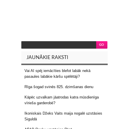
JAUNĀKIE RAKSTI
Vai AI spēj iemācīties blefot labāk nekā
pasaules labākie kāršu spēlētāji?
Rīga šogad svinēs 825. dzimšanas dienu
Kāpēc uzvalkam jāatrodas katra mūsdienīga
vīrieša garderobē?
Ikoniskais Džeks Vaits maija nogalē uzstāsies
Siguldā