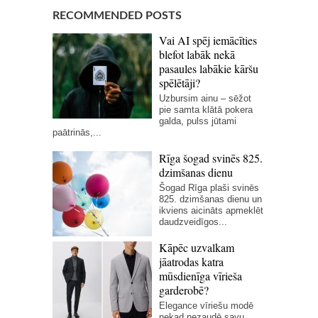
RECOMMENDED POSTS
Vai AI spēj iemācīties
blefot labāk nekā
pasaules labākie kāršu
spēlētāji?
Uzbursim ainu – sēžot
pie samta klātā pokera
galda, pulss jūtami
paātrinās,...
Rīga šogad svinēs 825.
dzimšanas dienu
Šogad Rīga plaši svinēs
825. dzimšanas dienu un
ikviens aicināts apmeklēt
daudzveidīgos...
Kāpēc uzvalkam
jāatrodas katra
mūsdienīga vīrieša
garderobē?
Elegance vīriešu modē
nekad nezaudē savu