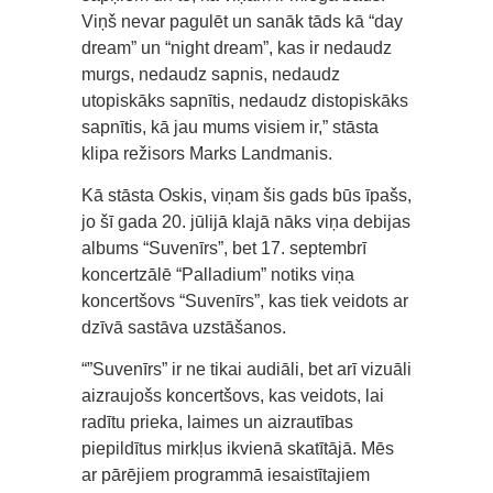
Viņš nevar pagulēt un sanāk tāds kā “day
dream” un “night dream”, kas ir nedaudz
murgs, nedaudz sapnis, nedaudz
utopiskāks sapnītis, nedaudz distopiskāks
sapnītis, kā jau mums visiem ir,” stāsta
klipa režisors Marks Landmanis.
Kā stāsta Oskis, viņam šis gads būs īpašs,
jo šī gada 20. jūlijā klajā nāks viņa debijas
albums “Suvenīrs”, bet 17. septembrī
koncertzālē “Palladium” notiks viņa
koncertšovs “Suvenīrs”, kas tiek veidots ar
dzīvā sastāva uzstāšanos.
“”Suvenīrs” ir ne tikai audiāli, bet arī vizuāli
aizraujošs koncertšovs, kas veidots, lai
radītu prieka, laimes un aizrautības
piepildītus mirkļus ikvienā skatītājā. Mēs
ar pārējiem programmā iesaistītajiem