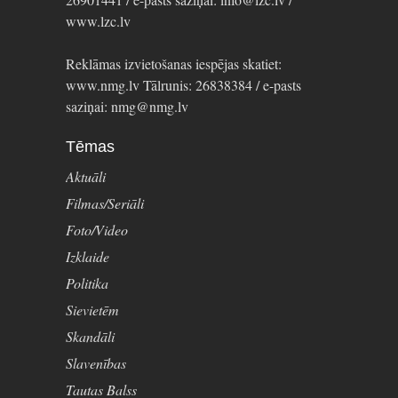
www.lzc.lv
Reklāmas izvietošanas iespējas skatiet:
www.nmg.lv Tālrunis: 26838384 / e-pasts
saziņai: nmg@nmg.lv
Tēmas
Aktuāli
Filmas/Seriāli
Foto/Video
Izklaide
Politika
Sievietēm
Skandāli
Slavenības
Tautas Balss