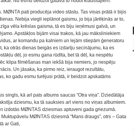
n atkal. Nu esmu beidzot gatava to nodot klausītājiem.”
MØNTA pati producēja video stāstu. Tas viņas prātā ir bijis
nas. Nebija viegli ieplānot gaismu, jo bija jārēķinās ar to,
adzīga vēla krēslas gaisma, tā es biju ieņēmusi galvā, un
amo. Apstākļos bijām visai trakos, kā jau māksliniekiem
 vidus, ar komandu pa kalniem un lejām stiepām ģeneratoru
tzīst, ka otrās dienas beigās es izdarīju secinājumu, ka es
stākļu dēļ, jo esmu gana rūdīta, bet tā dēļ, ka nespētu
pēc klipa filmēšanas man iekšā bija nemiers, jo nespēju
anācis. Un jāsaka, ka pirmo reiz, ieraugot rezultātu,
as, ko gadu esmu turējusi prātā, ir beidzot apskatāms
s singls, kā arī pats albums saucas “Otra viņa”. Dziedātāja
akstīja dziesmu, ka tā sauksies arī viens no viņas albumiem.
ās un izdotās MØNTAS dziesmas aptuveni gada griezumā.
frīdu Muktupāvelu MØNTAS dziesmā “Mans draugs”, otrs – Gata
ā ar Gati,