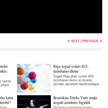
«
»
NEXT
|
PREVIOUS
blefot
Rīga šogad svinēs 825.
bākie
dzimšanas dienu
Šogad Rīga plaši svinēs 825.
dzimšanas dienu un ikviens
ie samta
aicināts apmeklēt daudzveidīgos...
 jūtami
das katra
Ikoniskais Džeks Vaits maija
derobē?
nogalē uzstāsies Siguldā
nekad
30.maijā ar ikoniskā mūziķa