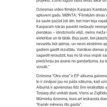
projektu. Esmu lūgusi labot lietas atkal u
Dziesmas video filmējis Kaspars Kambars. 
aptuveni gadu. MØNTA: “Filmējām divas die
ka saule pazūd ļoti ātri, bet man bija vaj
Kasparam nācās paveikt nedaudz neiespēj
pienākas – stindzinošs vējš, melns meža
elektrībai un tā tālāk. Bija jautri, bet jāa
nevarētu būt aktrise, un nevis ekstrēmo ap
gadiem gaidīt rezultātu. Vairākas dienas 
sagaidīt ieraudzīt, kas no tā visa vispār s
piedzīvoju pa asarai no gandarījuma, ka t
vizuāli.”
Dziesma “Otra viņa” ir EP albuma galvenai
to ir zinājusi jau no paša sākuma, kad uzr
Albumā ir apvienotas līdz šim ierakstīt
Tostarp divi unikāli dueti. Viens ar Zig
Mūrnieka dziesma, kura arī ieskaņota duet
“Kamēr mēness rītu gaida”.