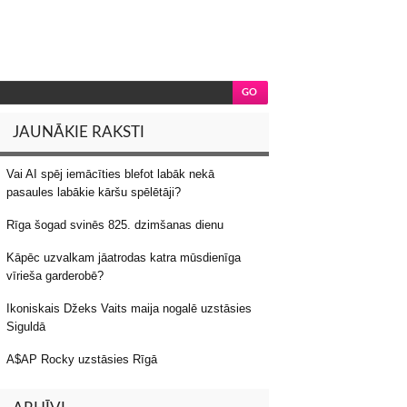
JAUNĀKIE RAKSTI
Vai AI spēj iemācīties blefot labāk nekā
pasaules labākie kāršu spēlētāji?
Rīga šogad svinēs 825. dzimšanas dienu
Kāpēc uzvalkam jāatrodas katra mūsdienīga
vīrieša garderobē?
Ikoniskais Džeks Vaits maija nogalē uzstāsies
Siguldā
A$AP Rocky uzstāsies Rīgā