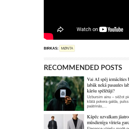
BIRKAS:
MØNTA
RECOMMENDED POSTS
Vai AI spēj iemācīties 
labāk nekā pasaules la
kāršu spēlētāji?
Uzbursim ainu – sēžot p
klātā pokera galda, pulss
paātrinās,...
Kāpēc uzvalkam jāatro
mūsdienīga vīrieša gar
Elegance vīriešu modē 