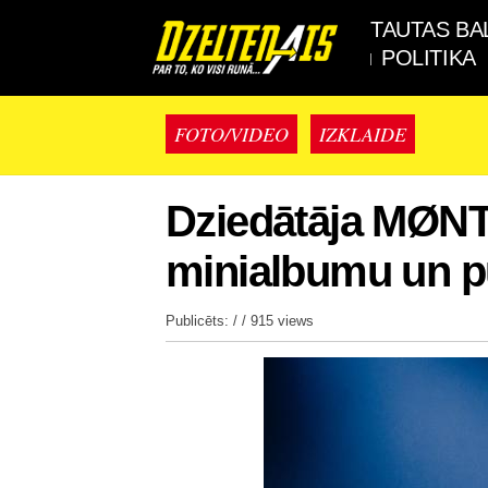
TAUTAS BA
POLITIKA
FOTO/VIDEO
IZKLAIDE
Dziedātāja MØNT
minialbumu un pu
Publicēts: / /
915 views