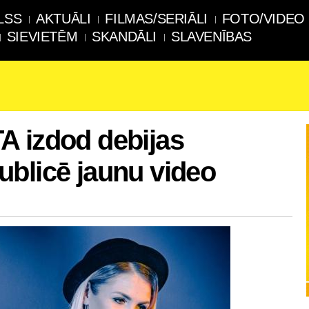
LSS
AKTUĀLI
FILMAS/SERIĀLI
FOTO/VIDEO
SIEVIETĒM
SKANDĀLI
SLAVENĪBAS
A izdod debijas
blicē jaunu video