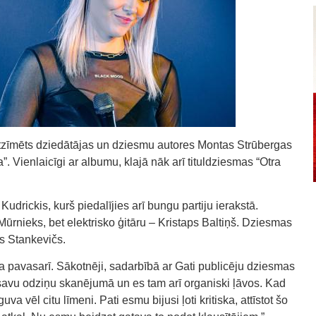
 atzīmēts dziedātājas un dziesmu autores Montas Strūbergas
 Vienlaicīgi ar albumu, klajā nāk arī tituldziesmas “Otra
udrickis, kurš piedalījies arī bungu partiju ierakstā.
Mūrnieks, bet elektrisko ģitāru – Kristaps Baltiņš. Dziesmas
ts Stankevičs.
pavasarī. Sākotnēji, sadarbībā ar Gati publicēju dziesmas
 savu odziņu skanējumā un es tam arī organiski ļāvos. Kad
a vēl citu līmeni. Pati esmu bijusi ļoti kritiska, attīstot šo