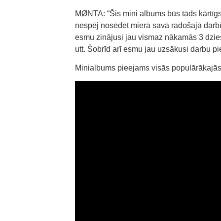
MØNTA: “Šis mini albums būs tāds kārtīgs
nespēj nosēdēt mierā savā radošajā darbīb
esmu zinājusi jau vismaz nākamās 3 dzies
utt. Šobrīd arī esmu jau uzsākusi darbu 
Minialbums pieejams visās populārākajās