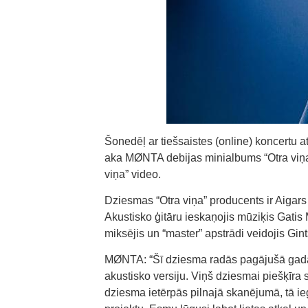
Šonedēļ ar tiešsaistes (online) koncertu
aka MØNTA debijas minialbums “Otra viņa”.
viņa” video.
Dziesmas “Otra viņa” producents ir Aigars K
Akustisko ģitāru ieskaņojis mūziķis Gatis 
miksējis un “master” apstrādi veidojis Gin
MØNTA: “Šī dziesma radās pagājušā gada 
akustisko versiju. Viņš dziesmai piešķīra
dziesma ietērpās pilnajā skanējumā, tā ieguv