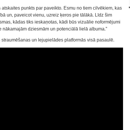
 atskaites punkts par paveikto. Esmu no tiem cilvēkiem, kas
ā un, paveicot vienu, uzreiz ķeros pie tālākā. Līdz šim
mas, kādas tiks ieskaņotas, kādi būs vizuālie noformējumi
pie nākamajām dziesmām un potenciālā lielā albuma.”
 straumēšanas un lejupielādes platformās visā pasaulē.