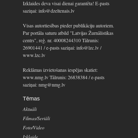
Izklaides deva visai dienai garantēta! E-pasts
saziņai: info@dzeltenais.lv
Visas autortiesības pieder publikāciju autoriem.
Par portāla saturu atbild "Latvijas Žurnālistikas
centrs", reģ. nr. 40008244310 Tālrunis:
26901441 / e-pasts saziņai: info@lzc.lv /
www.lzc.lv
Reklāmas izvietošanas iespējas skatiet:
www.nmg.lv Tālrunis: 26838384 / e-pasts
saziņai: nmg@nmg.lv
Tēmas
Aktuāli
Filmas/Seriāli
Foto/Video
Izklaide