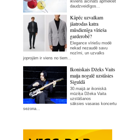
ikviens aicināts apmeklēt
daudzveidīgos...
Kāpēc uzvalkam
jāatrodas katra
mūsdienīga vīrieša
garderobē?
Elegance vīriešu modē
nekad nezaudē savu
nozīmi, un uzvalks
joprojām ir viens no tiem...
Ikoniskais Džeks Vaits
maija nogalē uzstāsies
Siguldā
30.maijā ar ikoniskā
mūziķa Džeka Vaita
uzstāšanos
sāksies vasaras koncertu
sezona...