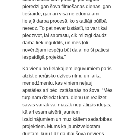
pieredzi gan šova filmēšanas dienās, gan
tiešraidē, gan arī visā neiedomājami
lielajā darba procesā, ko skatītāji būtībā
neredz. To pat nevar izstāstīt, to var tikai
piedzīvot, lai saprastu, cik milzīgi daudz
darba tiek ieguldīts, un mēs ļoti
novērtējam iespēju būt daļai no šī patiesi
iespaidīgā projekta.”
Kā vienu no lielākajiem ieguvumiem pāris
atzīst enerģisko dzīves ritmu un laika
menedžmentu, kas viņiem neļauj
apstāties arī pēc izstāšanās no šova. “Mēs
turpinām dziedāt katru dienu un realizēt
savas vairāk vai mazāk neprātīgās idejas,
kā arī esam atvērti jauniem
izaicinājumiem un muzikāliem sadarbības
projektiem. Mums kā jaunizveidotam
duetam, kuru līdz dalībai šovā neviens