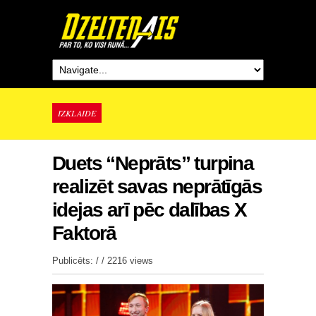
IZKLAIDE
Duets “Neprāts” turpina
realizēt savas neprātīgās
idejas arī pēc dalības X
Faktorā
Publicēts: / /
2216 views