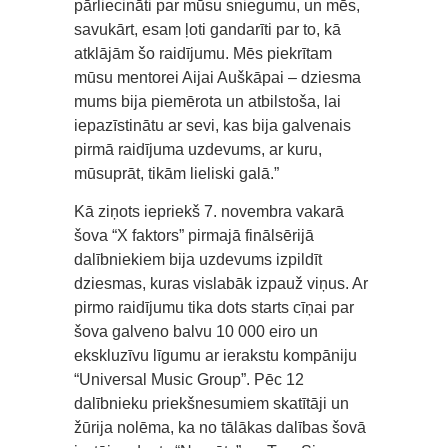
pārliecināti par mūsu sniegumu, un mēs,
savukārt, esam ļoti gandarīti par to, kā
atklājām šo raidījumu. Mēs piekrītam
mūsu mentorei Aijai Auškāpai – dziesma
mums bija piemērota un atbilstoša, lai
iepazīstinātu ar sevi, kas bija galvenais
pirmā raidījuma uzdevums, ar kuru,
mūsuprāt, tikām lieliski galā.”
Kā ziņots iepriekš 7. novembra vakarā
šova “X faktors” pirmajā finālsērijā
dalībniekiem bija uzdevums izpildīt
dziesmas, kuras vislabāk izpauž viņus. Ar
pirmo raidījumu tika dots starts cīņai par
šova galveno balvu 10 000 eiro un
ekskluzīvu līgumu ar ierakstu kompāniju
“Universal Music Group”. Pēc 12
dalībnieku priekšnesumiem skatītāji un
žūrija nolēma, ka no tālākas dalības šovā