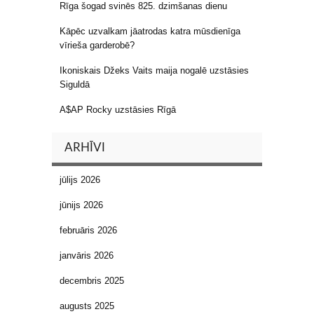
Rīga šogad svinēs 825. dzimšanas dienu
Kāpēc uzvalkam jāatrodas katra mūsdienīga
vīrieša garderobē?
Ikoniskais Džeks Vaits maija nogalē uzstāsies
Siguldā
A$AP Rocky uzstāsies Rīgā
ARHĪVI
jūlijs 2026
jūnijs 2026
februāris 2026
janvāris 2026
decembris 2025
augusts 2025