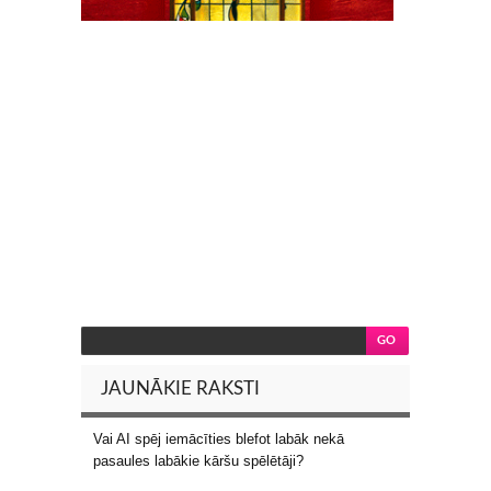
JAUNĀKIE RAKSTI
Vai AI spēj iemācīties blefot labāk nekā
pasaules labākie kāršu spēlētāji?