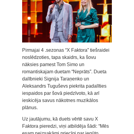
Pirmajai 4 .sezonas “X Faktora” tiešraidei
noslēdzoties, tapa skaidrs, ka šovu
nāksies pamest Tom Simo un
romantiskajam duetam “Neprāts”. Dueta
dalībnieki Signija Taraņenko un
Aleksandrs Tuguševs piekrita padalīties
iespaidos par šovā piedzīvoto, kā arī
ieskicēja savus nākotnes muzikālos
plānus.
Uz jautājumu, kā duets vērtē savu X
Faktora pieredzi, viņi atbildēja šādi: “Mēs
esam neizsakāmi priecīgi par iegūto