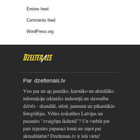
Entries feed
Comments feed
WordPress.org
Par dzeltenais.lv
Viss par un ap jaunāko, karstāko un aktuālāko
informāciju izklaides industrijā un slavenību
dzīvēs - skandāli, stāsti, jaunumi un pikantākās
fotogrāfijas. Vēlies ieskatīties Latvijas un
pasaules "zvaigžņu ikdienā"? Un varbūt pat
pats iejusties paparaci lomā un ziņot par
aktualitātēm? Dzeltenais.lv ir īstā vieta!