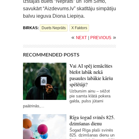
izstājas duets “Neprāts” un Tom Simo,
savukārt “Aizdevums.lv” skatītāju simpātiju
balvu ieguva Diona Liepiņa.
BIRKAS:
Duets Neprāts
X Faktors
«
»
NEXT
|
PREVIOUS
RECOMMENDED POSTS
Vai AI spēj iemācīties
blefot labāk nekā
pasaules labākie kāršu
spēlētāji?
Uzbursim ainu – sēžot
pie samta klātā pokera
galda, pulss jūtami
paātrinās,...
Rīga šogad svinēs 825.
dzimšanas dienu
Šogad Rīga plaši svinēs
825. dzimšanas dienu un