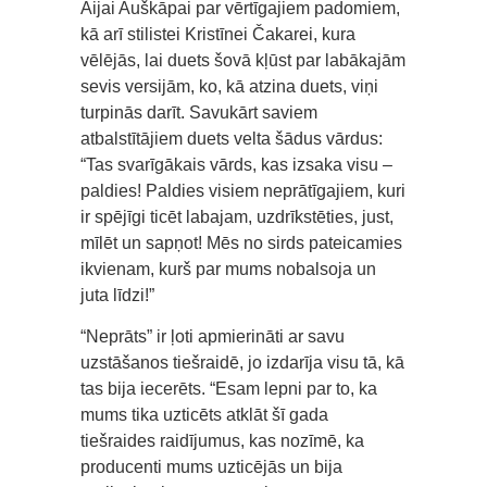
Aijai Auškāpai par vērtīgajiem padomiem,
kā arī stilistei Kristīnei Čakarei, kura
vēlējās, lai duets šovā kļūst par labākajām
sevis versijām, ko, kā atzina duets, viņi
turpinās darīt. Savukārt saviem
atbalstītājiem duets velta šādus vārdus:
“Tas svarīgākais vārds, kas izsaka visu –
paldies! Paldies visiem neprātīgajiem, kuri
ir spējīgi ticēt labajam, uzdrīkstēties, just,
mīlēt un sapņot! Mēs no sirds pateicamies
ikvienam, kurš par mums nobalsoja un
juta līdzi!”
“Neprāts” ir ļoti apmierināti ar savu
uzstāšanos tiešraidē, jo izdarīja visu tā, kā
tas bija iecerēts. “Esam lepni par to, ka
mums tika uzticēts atklāt šī gada
tiešraides raidījumus, kas nozīmē, ka
producenti mums uzticējās un bija