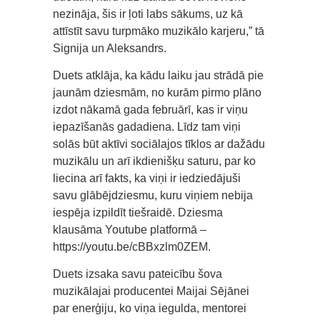
nezināja, šis ir ļoti labs sākums, uz kā
attīstīt savu turpmāko muzikālo karjeru,” tā
Signija un Aleksandrs.
Duets atklāja, ka kādu laiku jau strādā pie
jaunām dziesmām, no kurām pirmo plāno
izdot nākamā gada februārī, kas ir viņu
iepazīšanās gadadiena. Līdz tam viņi
solās būt aktīvi sociālajos tīklos ar dažādu
muzikālu un arī ikdienišķu saturu, par ko
liecina arī fakts, ka viņi ir iedziedājuši
savu glābējdziesmu, kuru viņiem nebija
iespēja izpildīt tiešraidē. Dziesma
klausāma Youtube platformā –
https://youtu.be/cBBxzlm0ZEM.
Duets izsaka savu pateicību šova
muzikālajai producentei Maijai Sējānei
par enerģiju, ko viņa iegulda, mentorei