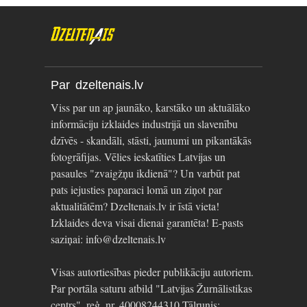
Par dzeltenais.lv
Viss par un ap jaunāko, karstāko un aktuālāko
informāciju izklaides industrijā un slavenību
dzīvēs - skandāli, stāsti, jaunumi un pikantākās
fotogrāfijas. Vēlies ieskatīties Latvijas un
pasaules "zvaigžņu ikdienā"? Un varbūt pat
pats iejusties paparaci lomā un ziņot par
aktualitātēm? Dzeltenais.lv ir īstā vieta!
Izklaides deva visai dienai garantēta! E-pasts
saziņai: info@dzeltenais.lv
Visas autortiesības pieder publikāciju autoriem.
Par portāla saturu atbild "Latvijas Žurnālistikas
centrs", reģ. nr. 40008244310 Tālrunis: