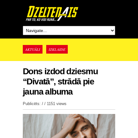
AKTUĀLI
IZKLAIDE
Dons izdod dziesmu
“Divatā”, strādā pie
jauna albuma
Publicēts: / /
1151 views