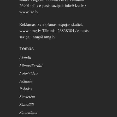
26901441 / e-pasts saziņai: info@lzc.lv /
www.lzc.lv
Reklāmas izvietošanas iespējas skatiet:
www.nmg.lv Tālrunis: 26838384 / e-pasts
saziņai: nmg@nmg.lv
Tēmas
Aktuāli
Filmas/Seriāli
Foto/Video
Izklaide
Politika
Sievietēm
Skandāli
Slavenības