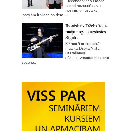
Elegance vīriešu modē
nekad nezaudē savu
nozīmi, un uzvalks
joprojām ir viens no tiem...
Ikoniskais Džeks Vaits
maija nogalē uzstāsies
Siguldā
30.maijā ar ikoniskā
mūziķa Džeka Vaita
uzstāšanos
sāksies vasaras koncertu
sezona...