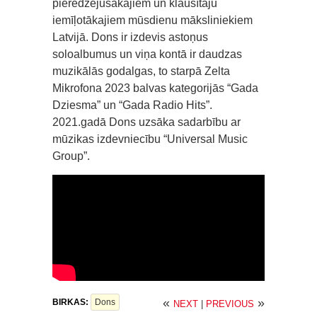
pieredzējušākajiem un klausītāju
iemīļotākajiem mūsdienu māksliniekiem
Latvijā. Dons ir izdevis astoņus
soloalbumus un viņa kontā ir daudzas
muzikālās godalgas, to starpā Zelta
Mikrofona 2023 balvas kategorijās “Gada
Dziesma” un “Gada Radio Hits”.
2021.gadā Dons uzsāka sadarbību ar
mūzikas izdevniecību “Universal Music
Group”.
«
»
BIRKAS:
Dons
NEXT
|
PREVIOUS