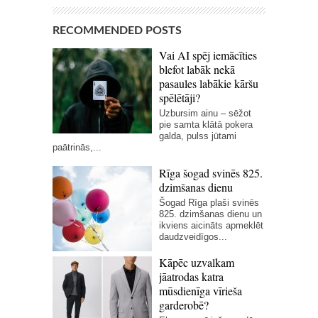
RECOMMENDED POSTS
Vai AI spēj iemācīties
blefot labāk nekā
pasaules labākie kāršu
spēlētāji?
Uzbursim ainu – sēžot
pie samta klātā pokera
galda, pulss jūtami
paātrinās,...
Rīga šogad svinēs 825.
dzimšanas dienu
Šogad Rīga plaši svinēs
825. dzimšanas dienu un
ikviens aicināts apmeklēt
daudzveidīgos...
Kāpēc uzvalkam
jāatrodas katra
mūsdienīga vīrieša
garderobē?