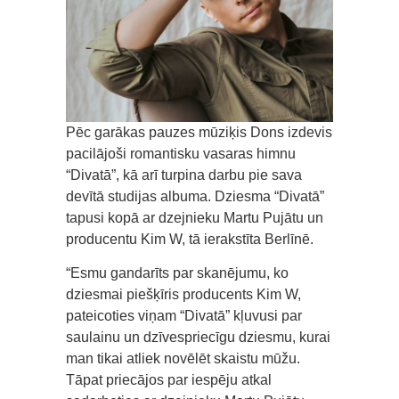
Pēc garākas pauzes mūziķis Dons izdevis
pacilājoši romantisku vasaras himnu
“Divatā”, kā arī turpina darbu pie sava
devītā studijas albuma. Dziesma “Divatā”
tapusi kopā ar dzejnieku Martu Pujātu un
producentu Kim W, tā ierakstīta Berlīnē.
“Esmu gandarīts par skanējumu, ko
dziesmai piešķīris producents Kim W,
pateicoties viņam “Divatā” kļuvusi par
saulainu un dzīvespriecīgu dziesmu, kurai
man tikai atliek novēlēt skaistu mūžu.
Tāpat priecājos par iespēju atkal