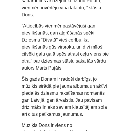
sadarboties ar dzejnieku Martu Pujātu,
vienmēr novērtēju viņa talantu, ” stāsta
Dons.
“Attiecībās vienmēr pastāvējuši gan
pievilkšanās, gan atgrūšanās spēki.
Dziesma “Divatā” vieš cerību, ka
pievilkšanās gūs virsroku, un divi mīloši
cilvēki galu galā spēs atrast ceļu viens pie
otra,” par dziesmas stāstu saka tās vārdu
autors Marts Pujāts.
Šis gads Donam ir radoši darbīgs, jo
mūziķis strādā pie jauna albuma un aktīvi
piedalās dziesmu rakstīšanas nomtenēs
gan Latvijā, gan ārvalstīs. Jau pavisam
drīz mākslinieks saviem klausītājiem sola
arī citus patīkamus jaunumus.
Mūziķis Dons ir viens no