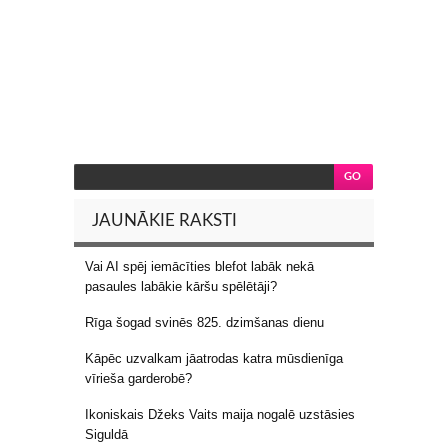
JAUNĀKIE RAKSTI
Vai AI spēj iemācīties blefot labāk nekā
pasaules labākie kāršu spēlētāji?
Rīga šogad svinēs 825. dzimšanas dienu
Kāpēc uzvalkam jāatrodas katra mūsdienīga
vīrieša garderobē?
Ikoniskais Džeks Vaits maija nogalē uzstāsies
Siguldā