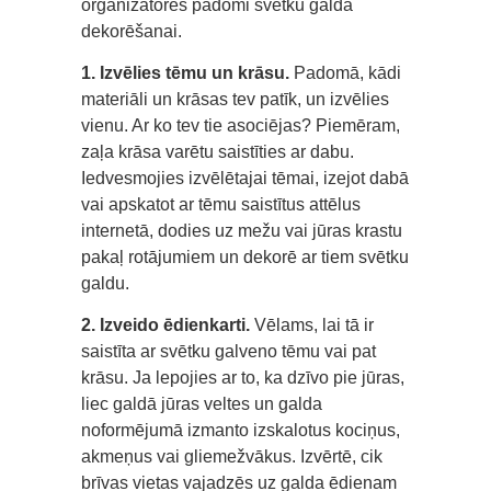
organizatores padomi svētku galda
dekorēšanai.
1. Izvēlies tēmu un krāsu.
Padomā, kādi
materiāli un krāsas tev patīk, un izvēlies
vienu. Ar ko tev tie asociējas? Piemēram,
zaļa krāsa varētu saistīties ar dabu.
Iedvesmojies izvēlētajai tēmai, izejot dabā
vai apskatot ar tēmu saistītus attēlus
internetā, dodies uz mežu vai jūras krastu
pakaļ rotājumiem un dekorē ar tiem svētku
galdu.
2. Izveido ēdienkarti.
Vēlams, lai tā ir
saistīta ar svētku galveno tēmu vai pat
krāsu. Ja lepojies ar to, ka dzīvo pie jūras,
liec galdā jūras veltes un galda
noformējumā izmanto izskalotus kociņus,
akmeņus vai gliemežvākus. Izvērtē, cik
brīvas vietas vajadzēs uz galda ēdienam