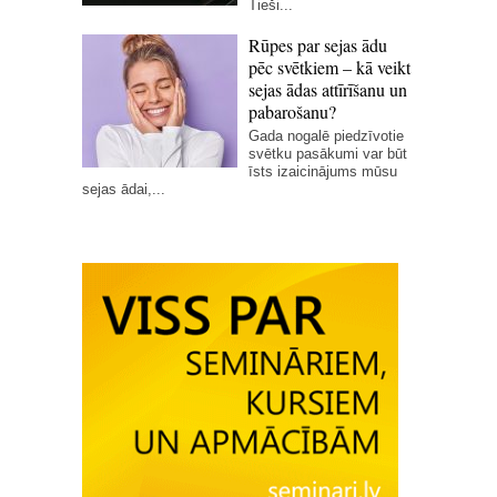
Tieši...
Rūpes par sejas ādu
pēc svētkiem – kā veikt
sejas ādas attīrīšanu un
pabarošanu?
Gada nogalē piedzīvotie
svētku pasākumi var būt
īsts izaicinājums mūsu
sejas ādai,...