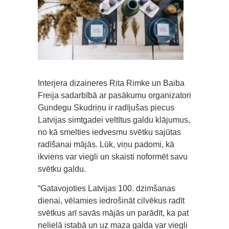
Interjera dizaineres Rita Rimke un Baiba
Freija sadarbībā ar pasākumu organizatori
Gundegu Skudriņu ir radījušas piecus
Latvijas simtgadei veltītus galdu klājumus,
no kā smelties iedvesmu svētku sajūtas
radīšanai mājās. Lūk, viņu padomi, kā
ikviens var viegli un skaisti noformēt savu
svētku galdu.
“Gatavojoties Latvijas 100. dzimšanas
dienai, vēlamies iedrošināt cilvēkus radīt
svētkus arī savās mājās un parādīt, ka pat
nelielā istabā un uz maza galda var viegli