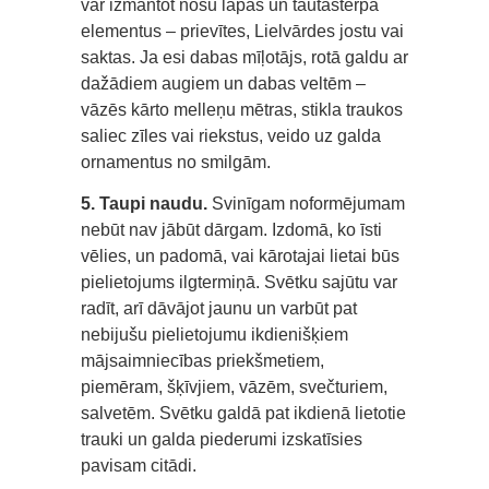
var izmantot nošu lapas un tautastērpa
elementus – prievītes, Lielvārdes jostu vai
saktas. Ja esi dabas mīļotājs, rotā galdu ar
dažādiem augiem un dabas veltēm –
vāzēs kārto melleņu mētras, stikla traukos
saliec zīles vai riekstus, veido uz galda
ornamentus no smilgām.
5. Taupi naudu.
Svinīgam noformējumam
nebūt nav jābūt dārgam. Izdomā, ko īsti
vēlies, un padomā, vai kārotajai lietai būs
pielietojums ilgtermiņā. Svētku sajūtu var
radīt, arī dāvājot jaunu un varbūt pat
nebijušu pielietojumu ikdienišķiem
mājsaimniecības priekšmetiem,
piemēram, šķīvjiem, vāzēm, svečturiem,
salvetēm. Svētku galdā pat ikdienā lietotie
trauki un galda piederumi izskatīsies
pavisam citādi.