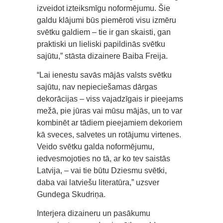
izveidot izteiksmīgu noformējumu. Šie
galdu klājumi būs piemēroti visu izmēru
svētku galdiem – tie ir gan skaisti, gan
praktiski un lieliski papildinās svētku
sajūtu,” stāsta dizainere Baiba Freija.
“Lai ienestu savās mājās valsts svētku
sajūtu, nav nepieciešamas dārgas
dekorācijas – viss vajadzīgais ir pieejams
mežā, pie jūras vai mūsu mājās, un to var
kombinēt ar tādiem pieejamiem dekoriem
kā sveces, salvetes un rotājumu virtenes.
Veido svētku galda noformējumu,
iedvesmojoties no tā, ar ko tev saistās
Latvija, – vai tie būtu Dziesmu svētki,
daba vai latviešu literatūra,” uzsver
Gundega Skudriņa.
Interjera dizaineru un pasākumu