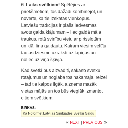
6. Laiks svētkiem!
Spēlējies ar
priekšmetiem, tos dažādi kombinējot, un
novērtē, kā tie izskatās vienkopus.
Latviešu tradīcijas ir plašs iedvesmas
avots galda klājumam – liec galdā māla
traukus, rotā svinību vietu ar pirtsslotām
un klāj lina galdautu. Katram viesim veltītu
tautasdziesmu uzraksti uz lapiņas un
noliec uz viņa šķīvja.
Kad svētki būs aizvadīti, sakārto svētku
rotājumus un noglabā tos nākamajai reizei
– tad tie kalpos ilgāk, aizņems mazāk
vietas mājās un tos būs vieglāk izmantot
citiem svētkiem.
BIRKAS:
Kā Noformēt Latvijas Simtgades Svētku Galdu
«
»
NEXT
|
PREVIOUS