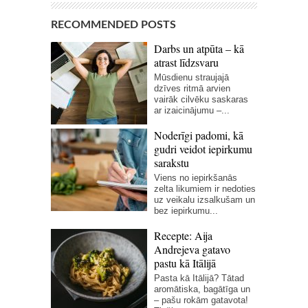
RECOMMENDED POSTS
Darbs un atpūta – kā
atrast līdzsvaru
Mūsdienu straujajā
dzīves ritmā arvien
vairāk cilvēku saskaras
ar izaicinājumu –...
Noderīgi padomi, kā
gudri veidot iepirkumu
sarakstu
Viens no iepirkšanās
zelta likumiem ir nedoties
uz veikalu izsalkušam un
bez iepirkumu...
Recepte: Aija
Andrejeva gatavo
pastu kā Itālijā
Pasta kā Itālijā? Tātad
aromātiska, bagātīga un
– pašu rokām gatavota!