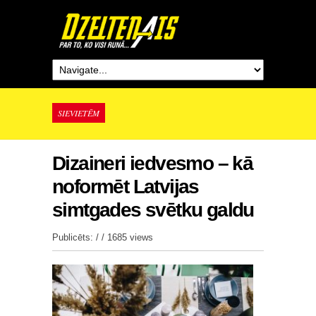
SIEVIETĒM
Dizaineri iedvesmo – kā
noformēt Latvijas
simtgades svētku galdu
Publicēts: / /
1685 views