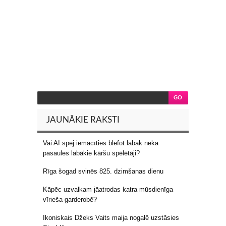
JAUNĀKIE RAKSTI
Vai AI spēj iemācīties blefot labāk nekā
pasaules labākie kāršu spēlētāji?
Rīga šogad svinēs 825. dzimšanas dienu
Kāpēc uzvalkam jāatrodas katra mūsdienīga
vīrieša garderobē?
Ikoniskais Džeks Vaits maija nogalē uzstāsies