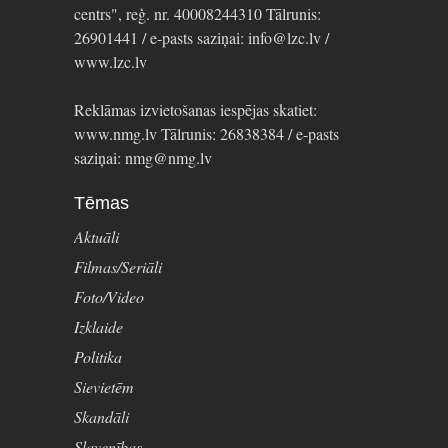
centrs", reģ. nr. 40008244310 Tālrunis:
26901441 / e-pasts saziņai: info@lzc.lv /
www.lzc.lv
Reklāmas izvietošanas iespējas skatiet:
www.nmg.lv Tālrunis: 26838384 / e-pasts
saziņai: nmg@nmg.lv
Tēmas
Aktuāli
Filmas/Seriāli
Foto/Video
Izklaide
Politika
Sievietēm
Skandāli
Slavenības