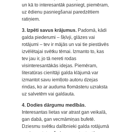
un kā to interesantāk pasniegt, piemēram,
uz ēdienu pasniegšanai paredzētiem
ratiņiem.
3. Izpēti savus krājumus.
Padomā, kādi
galda piederumi – šķīvji, glāzes vai
rotājumi – tev ir mājās un vai tie piestāvēs
izvēlētajai svētku tēmai. Izmanto to, kas
tev jau ir, jo tā nereti rodas
visinteresantākās idejas. Piemēram,
literatūras cienītāji galda klājumā var
izmantot savu iemīļoto autoru dzejas
rindas, ko ar auduma flomāsteru uzraksta
uz salvetēm vai galdauta.
4. Dodies dārgumu medībās.
Interesantas lietas var atrast gan veikalā,
gan dabā, gan vecmāmiņas bufetē.
Dziesmu svētku dalībnieki galda rotājumā