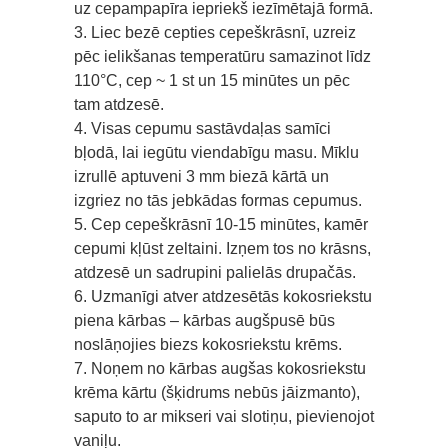
uz cepampapīra iepriekš iezīmētajā formā.
3. Liec bezē cepties cepeškrāsnī, uzreiz
pēc ielikšanas temperatūru samazinot līdz
110°C, cep ~ 1 st un 15 minūtes un pēc
tam atdzesē.
4. Visas cepumu sastāvdaļas samīci
bļodā, lai iegūtu viendabīgu masu. Mīklu
izrullē aptuveni 3 mm biezā kārtā un
izgriez no tās jebkādas formas cepumus.
5. Cep cepeškrāsnī 10-15 minūtes, kamēr
cepumi kļūst zeltaini. Izņem tos no krāsns,
atdzesē un sadrupini palielās drupačās.
6. Uzmanīgi atver atdzesētās kokosriekstu
piena kārbas – kārbas augšpusē būs
noslāņojies biezs kokosriekstu krēms.
7. Noņem no kārbas augšas kokosriekstu
krēma kārtu (šķidrums nebūs jāizmanto),
saputo to ar mikseri vai slotiņu, pievienojot
vaniļu.