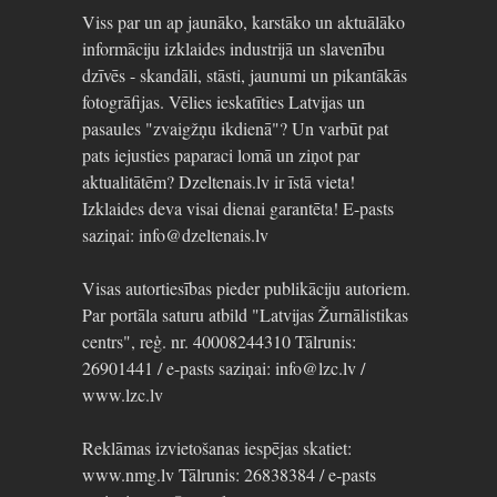
Viss par un ap jaunāko, karstāko un aktuālāko
informāciju izklaides industrijā un slavenību
dzīvēs - skandāli, stāsti, jaunumi un pikantākās
fotogrāfijas. Vēlies ieskatīties Latvijas un
pasaules "zvaigžņu ikdienā"? Un varbūt pat
pats iejusties paparaci lomā un ziņot par
aktualitātēm? Dzeltenais.lv ir īstā vieta!
Izklaides deva visai dienai garantēta! E-pasts
saziņai: info@dzeltenais.lv
Visas autortiesības pieder publikāciju autoriem.
Par portāla saturu atbild "Latvijas Žurnālistikas
centrs", reģ. nr. 40008244310 Tālrunis:
26901441 / e-pasts saziņai: info@lzc.lv /
www.lzc.lv
Reklāmas izvietošanas iespējas skatiet:
www.nmg.lv Tālrunis: 26838384 / e-pasts