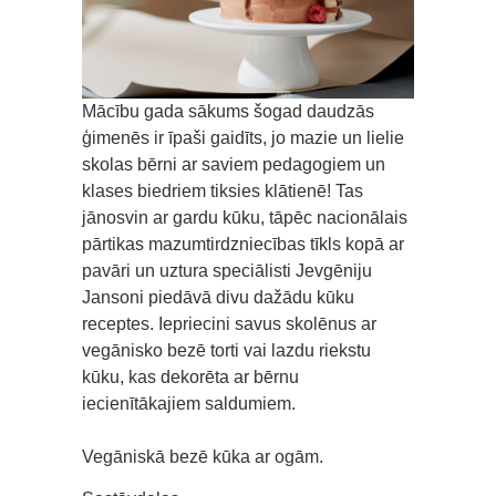
Mācību gada sākums šogad daudzās
ģimenēs ir īpaši gaidīts, jo mazie un lielie
skolas bērni ar saviem pedagogiem un
klases biedriem tiksies klātienē! Tas
jānosvin ar gardu kūku, tāpēc nacionālais
pārtikas mazumtirdzniecības tīkls kopā ar
pavāri un uztura speciālisti Jevgēniju
Jansoni piedāvā divu dažādu kūku
receptes. Iepriecini savus skolēnus ar
vegānisko bezē torti vai lazdu riekstu
kūku, kas dekorēta ar bērnu
iecienītākajiem saldumiem.
Vegāniskā bezē kūka ar ogām.