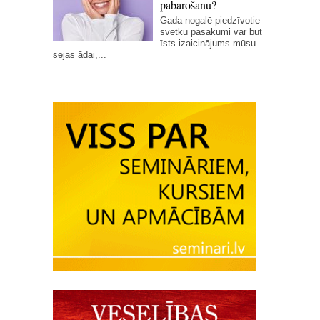
pabarošanu?
Gada nogalē piedzīvotie
svētku pasākumi var būt
īsts izaicinājums mūsu
sejas ādai,...