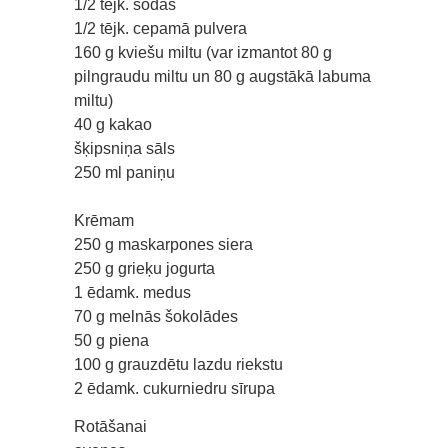
1/2 tējk. sodas
1/2 tējk. cepamā pulvera
160 g kviešu miltu (var izmantot 80 g
pilngraudu miltu un 80 g augstākā labuma
miltu)
40 g kakao
šķipsniņa sāls
250 ml paniņu
Krēmam
250 g maskarpones siera
250 g grieķu jogurta
1 ēdamk. medus
70 g melnās šokolādes
50 g piena
100 g grauzdētu lazdu riekstu
2 ēdamk. cukurniedru sīrupa
Rotāšanai