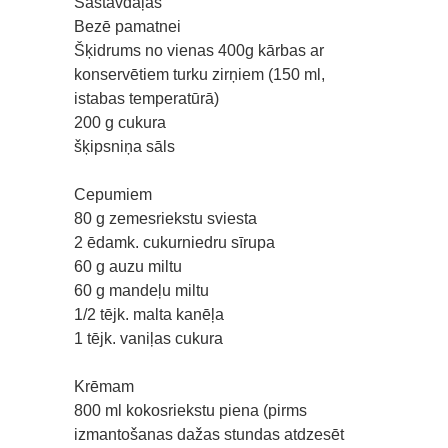
Sastāvdaļas
Bezē pamatnei
Šķidrums no vienas 400g kārbas ar
konservētiem turku zirņiem (150 ml,
istabas temperatūrā)
200 g cukura
šķipsniņa sāls
Cepumiem
80 g zemesriekstu sviesta
2 ēdamk. cukurniedru sīrupa
60 g auzu miltu
60 g mandeļu miltu
1/2 tējk. malta kanēļa
1 tējk. vaniļas cukura
Krēmam
800 ml kokosriekstu piena (pirms
izmantošanas dažas stundas atdzesēt