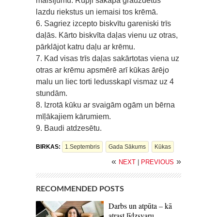
maisījumu. Rupji sakapā grauzdētus
lazdu riekstus un iemaisi tos krēmā.
6. Sagriez izcepto biskvītu gareniski trīs
daļās. Kārto biskvīta daļas vienu uz otras,
pārklājot katru daļu ar krēmu.
7. Kad visas trīs daļas sakārtotas viena uz
otras ar krēmu apsmērē arī kūkas ārējo
malu un liec torti ledusskapī vismaz uz 4
stundām.
8. Izrotā kūku ar svaigām ogām un bērna
mīļākajiem kārumiem.
9. Baudi atdzesētu.
BIRKAS:
1.septembris
Gada Sākums
Kūkas
«
»
NEXT
|
PREVIOUS
RECOMMENDED POSTS
Darbs un atpūta – kā
atrast līdzsvaru