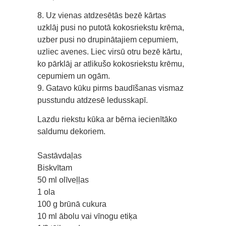
8. Uz vienas atdzesētās bezē kārtas
uzklāj pusi no putotā kokosriekstu krēma,
uzber pusi no drupinātajiem cepumiem,
uzliec avenes. Liec virsū otru bezē kārtu,
ko pārklāj ar atlikušo kokosriekstu krēmu,
cepumiem un ogām.
9. Gatavo kūku pirms baudīšanas vismaz
pusstundu atdzesē ledusskapī.
Lazdu riekstu kūka ar bērna iecienītāko
saldumu dekoriem.
Sastāvdaļas
Biskvītam
50 ml olīveļļas
1 ola
100 g brūnā cukura
10 ml ābolu vai vīnogu etiķa