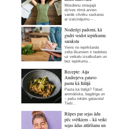
Mūsdienu straujajā
dzīves ritmā arvien
vairāk cilvēku saskaras
ar izaicinājumu –...
Noderīgi padomi, kā
gudri veidot iepirkumu
sarakstu
Viens no iepirkšanās
zelta likumiem ir nedoties
uz veikalu izsalkušam un
bez iepirkumu...
Recepte: Aija
Andrejeva gatavo
pastu kā Itālijā
Pasta kā Itālijā? Tātad
aromātiska, bagātīga un
– pašu rokām gatavota!
Tieši...
Rūpes par sejas ādu
pēc svētkiem – kā veikt
sejas ādas attīrīšanu un