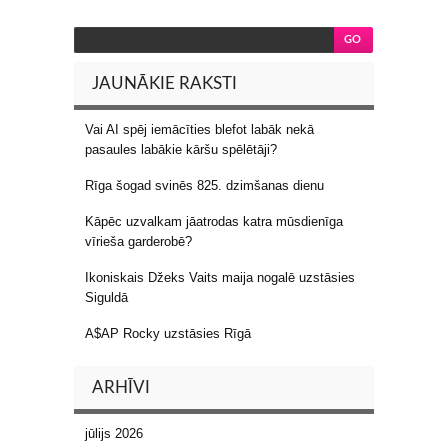
JAUNĀKIE RAKSTI
Vai AI spēj iemācīties blefot labāk nekā
pasaules labākie kāršu spēlētāji?
Rīga šogad svinēs 825. dzimšanas dienu
Kāpēc uzvalkam jāatrodas katra mūsdienīga
vīrieša garderobē?
Ikoniskais Džeks Vaits maija nogalē uzstāsies
Siguldā
A$AP Rocky uzstāsies Rīgā
ARHĪVI
jūlijs 2026