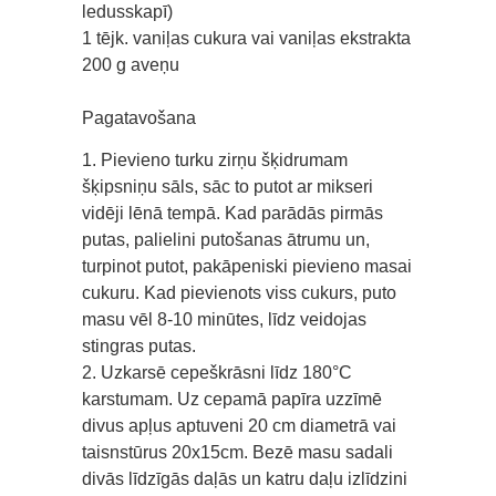
ledusskapī)
1 tējk. vaniļas cukura vai vaniļas ekstrakta
200 g aveņu
Pagatavošana
1. Pievieno turku zirņu šķidrumam
šķipsniņu sāls, sāc to putot ar mikseri
vidēji lēnā tempā. Kad parādās pirmās
putas, palielini putošanas ātrumu un,
turpinot putot, pakāpeniski pievieno masai
cukuru. Kad pievienots viss cukurs, puto
masu vēl 8-10 minūtes, līdz veidojas
stingras putas.
2. Uzkarsē cepeškrāsni līdz 180°C
karstumam. Uz cepamā papīra uzzīmē
divus apļus aptuveni 20 cm diametrā vai
taisnstūrus 20x15cm. Bezē masu sadali
divās līdzīgās daļās un katru daļu izlīdzini