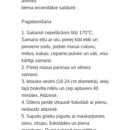
avenes
bērna iecienītākie saldumi
Pagatavošana
1. Sakarsē cepeškrāsni līdz 170°C.
Samaisi eļļu ar olu, pielej klāt etiķi un
pievieno sodu, pieber masai cukuru,
miltus, kakao, cepamo pulveri un sāli, visu
kārtīgi samaisi.
2. Pielej masai paniņas un vēlreiz
samaisi.
3. Ietauko veidni (18-24 cm diametrā), ielej
tajā biskvīta mīklu un cep aptuveni 40
minūtes. Atdzesē.
4. Ūdens peldē izkausē šokolādi ar pienu,
nedaudz atdzesē.
5. Saputo grieķu jogurtu ar maskarpones
sieru, sīrupu, šokolādes un piena