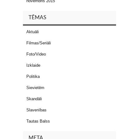
novembris 2015
TĒMAS
Aktuāli
Filmas/Seriāli
Foto/Video
Izklaide
Politika
Sievietēm
Skandāli
Slavenības
Tautas Balss
META