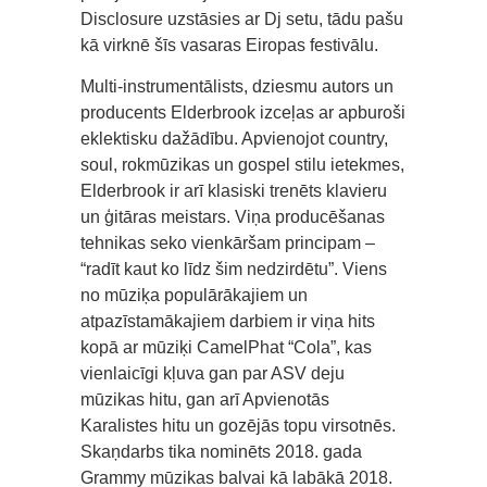
Disclosure uzstāsies ar Dj setu, tādu pašu
kā virknē šīs vasaras Eiropas festivālu.
Multi-instrumentālists, dziesmu autors un
producents Elderbrook izceļas ar apburoši
eklektisku dažādību. Apvienojot country,
soul, rokmūzikas un gospel stilu ietekmes,
Elderbrook ir arī klasiski trenēts klavieru
un ģitāras meistars. Viņa producēšanas
tehnikas seko vienkāršam principam –
“radīt kaut ko līdz šim nedzirdētu”. Viens
no mūziķa populārākajiem un
atpazīstamākajiem darbiem ir viņa hits
kopā ar mūziķi CamelPhat “Cola”, kas
vienlaicīgi kļuva gan par ASV deju
mūzikas hitu, gan arī Apvienotās
Karalistes hitu un gozējās topu virsotnēs.
Skaņdarbs tika nominēts 2018. gada
Grammy mūzikas balvai kā labākā 2018.