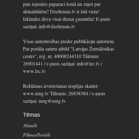
pats iejusties paparaci lomā un ziņot par
aktualitātēm? Dzeltenais.lv ir īstā vieta!
Izklaides deva visai dienai garantēta! E-pasts
saziņai: info@dzeltenais.lv
Visas autortiesības pieder publikāciju autoriem.
Par portāla saturu atbild "Latvijas Žurnālistikas
centrs", reģ. nr. 40008244310 Tālrunis:
26901441 / e-pasts saziņai: info@lzc.lv /
www.lzc.lv
Reklāmas izvietošanas iespējas skatiet:
www.nmg.lv Tālrunis: 26838384 / e-pasts
saziņai: nmg@nmg.lv
Tēmas
Aktuāli
Filmas/Seriāli