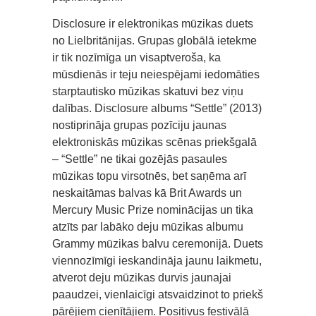
Disclosure ir elektronikas mūzikas duets
no Lielbritānijas. Grupas globālā ietekme
ir tik nozīmīga un visaptveroša, ka
mūsdienās ir teju neiespējami iedomāties
starptautisko mūzikas skatuvi bez viņu
dalības. Disclosure albums “Settle” (2013)
nostiprināja grupas pozīciju jaunas
elektroniskās mūzikas scēnas priekšgalā
– “Settle” ne tikai gozējās pasaules
mūzikas topu virsotnēs, bet saņēma arī
neskaitāmas balvas kā Brit Awards un
Mercury Music Prize nominācijas un tika
atzīts par labāko deju mūzikas albumu
Grammy mūzikas balvu ceremonijā. Duets
viennozīmīgi ieskandināja jaunu laikmetu,
atverot deju mūzikas durvis jaunajai
paaudzei, vienlaicīgi atsvaidzinot to priekš
pārējiem cienītājiem. Positivus festivālā