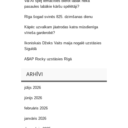
Vai AI spēj iemācīties blefot labāk nekā
pasaules labākie kāršu spēlētāji?
Rīga šogad svinēs 825. dzimšanas dienu
Kāpēc uzvalkam jāatrodas katra mūsdienīga
vīrieša garderobē?
Ikoniskais Džeks Vaits maija nogalē uzstāsies
Siguldā
A$AP Rocky uzstāsies Rīgā
ARHĪVI
jūlijs 2026
jūnijs 2026
februāris 2026
janvāris 2026