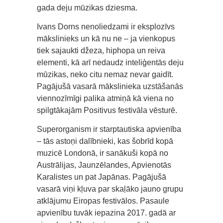
gada deju mūzikas dziesma.
Ivans Dorns nenoliedzami ir eksplozīvs
mākslinieks un kā nu ne – ja vienkopus
tiek sajaukti džeza, hiphopa un reiva
elementi, kā arī nedaudz inteliģentās deju
mūzikas, neko citu nemaz nevar gaidīt.
Pagājušā vasarā mākslinieka uzstāšanās
viennozīmīgi palika atmiņā kā viena no
spilgtākajām Positivus festivāla vēsturē.
Superorganism ir starptautiska apvienība
– tās astoņi dalībnieki, kas šobrīd kopā
muzicē Londonā, ir sanākuši kopā no
Austrālijas, Jaunzēlandes, Apvienotās
Karalistes un pat Japānas. Pagājušā
vasarā viņi kļuva par skaļāko jauno grupu
atklājumu Eiropas festivālos. Pasaule
apvienību tuvāk iepazina 2017. gadā ar