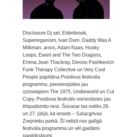
Disclosure Dj set, Elderbrook,
Superorganism, Ivan Dorn, Daddy Was A
Milkman, ansis, Adam Naas, Husky
Loops, Ewert and The Two Dragons,
Emma Jean Thackray, Deniss Pashkevich
Funk Therapy Collective un Very Cool
People papildina Positivus festivāla
programmu, pievienojoties jau
izziņotajiem The 1975, Underworld un Cut
Copy. Positivus festivāls norisināsies jau
trīspadsmito reizi. Šovasar tas notiks 26.
un 27. jūlijā, kā ierasts – Salacgrīvas
Zvejnieku parkā. Šī nebūt nav galīgā
festivāla programma un vēl gaidāmi
papildinājumi.