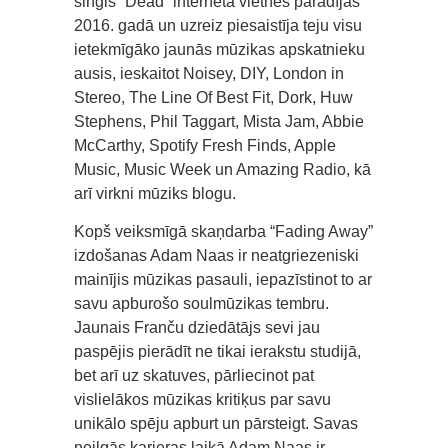
singls “Dead” interneta vietnēs parādījās
2016. gadā un uzreiz piesaistīja teju visu
ietekmīgāko jaunās mūzikas apskatnieku
ausis, ieskaitot Noisey, DIY, London in
Stereo, The Line Of Best Fit, Dork, Huw
Stephens, Phil Taggart, Mista Jam, Abbie
McCarthy, Spotify Fresh Finds, Apple
Music, Music Week un Amazing Radio, kā
arī virkni mūziks blogu.
Kopš veiksmīgā skaņdarba “Fading Away”
izdošanas Adam Naas ir neatgriezeniski
mainījis mūzikas pasauli, iepazīstinot to ar
savu apburošo soulmūzikas tembru.
Jaunais Franču dziedātājs sevi jau
paspējis pierādīt ne tikai ierakstu studijā,
bet arī uz skatuves, pārliecinot pat
vislielākos mūzikas kritiķus par savu
unikālo spēju apburt un pārsteigt. Savas
neilgās karjeras laikā Adam Naas ir