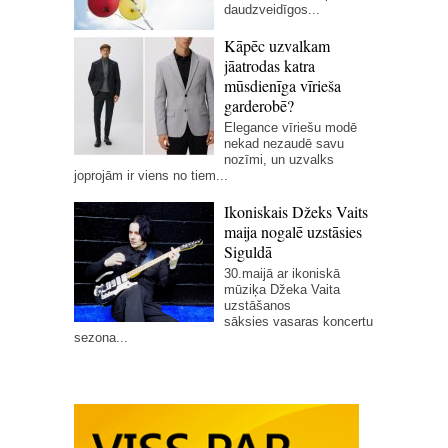
daudzveidīgos...
Kāpēc uzvalkam
jāatrodas katra
mūsdienīga vīrieša
garderobē?
Elegance vīriešu modē
nekad nezaudē savu
nozīmi, un uzvalks
joprojām ir viens no tiem...
Ikoniskais Džeks Vaits
maija nogalē uzstāsies
Siguldā
30.maijā ar ikoniskā
mūziķa Džeka Vaita
uzstāšanos
sāksies vasaras koncertu
sezona...