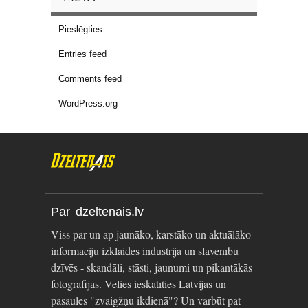
Pieslēgties
Entries feed
Comments feed
WordPress.org
Par dzeltenais.lv
Viss par un ap jaunāko, karstāko un aktuālāko
informāciju izklaides industrijā un slavenību
dzīvēs - skandāli, stāsti, jaunumi un pikantākās
fotogrāfijas. Vēlies ieskatīties Latvijas un
pasaules "zvaigžņu ikdienā"? Un varbūt pat