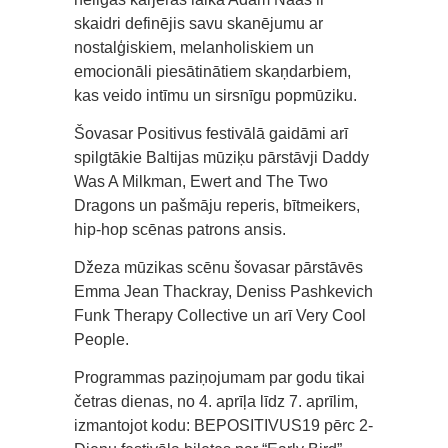
skaidri definējis savu skanējumu ar
nostalģiskiem, melanholiskiem un
emocionāli piesātinātiem skaņdarbiem,
kas veido intīmu un sirsnīgu popmūziku.
Šovasar Positivus festivālā gaidāmi arī
spilgtākie Baltijas mūziķu pārstāvji Daddy
Was A Milkman, Ewert and The Two
Dragons un pašmāju reperis, bītmeikers,
hip-hop scēnas patrons ansis.
Džeza mūzikas scēnu šovasar pārstāvēs
Emma Jean Thackray, Deniss Pashkevich
Funk Therapy Collective un arī Very Cool
People.
Programmas paziņojumam par godu tikai
četras dienas, no 4. aprīļa līdz 7. aprīlim,
izmantojot kodu: BEPOSITIVUS19 pērc 2-