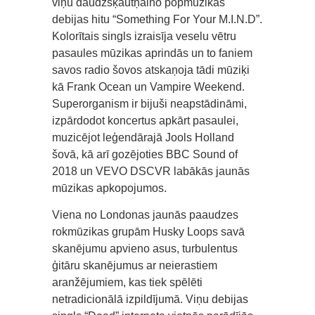
viņu daudzšķautņaino popmūzikas
debijas hitu “Something For Your M.I.N.D”.
Kolorītais singls izraisīja veselu vētru
pasaules mūzikas aprindās un to faniem
savos radio šovos atskaņoja tādi mūziķi
kā Frank Ocean un Vampire Weekend.
Superorganism ir bijuši neapstādināmi,
izpārdodot koncertus apkārt pasaulei,
muzicējot leģendārajā Jools Holland
šovā, kā arī gozējoties BBC Sound of
2018 un VEVO DSCVR labākās jaunās
mūzikas apkopojumos.
Viena no Londonas jaunās paaudzes
rokmūzikas grupām Husky Loops savā
skanējumu apvieno asus, turbulentus
ģitāru skanējumus ar neierastiem
aranžējumiem, kas tiek spēlēti
netradicionālā izpildījumā. Viņu debijas