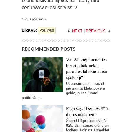
Dienu festivāla biļetes par “Early Bird”
cenu www.bilesuserviss.lv.
Foto: Publicitātes
«
»
BIRKAS:
Positivus
NEXT
|
PREVIOUS
RECOMMENDED POSTS
Vai AI spēj iemācīties
blefot labāk nekā
pasaules labākie kāršu
spēlētāji?
Uzbursim ainu – sēžot
pie samta klātā pokera
galda, pulss jūtami
paātrinās,...
Rīga šogad svinēs 825.
dzimšanas dienu
Šogad Rīga plaši svinēs
825. dzimšanas dienu un
ikviens aicināts apmeklēt