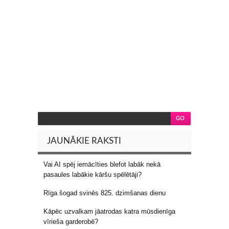
JAUNĀKIE RAKSTI
Vai AI spēj iemācīties blefot labāk nekā
pasaules labākie kāršu spēlētāji?
Rīga šogad svinēs 825. dzimšanas dienu
Kāpēc uzvalkam jāatrodas katra mūsdienīga
vīrieša garderobē?