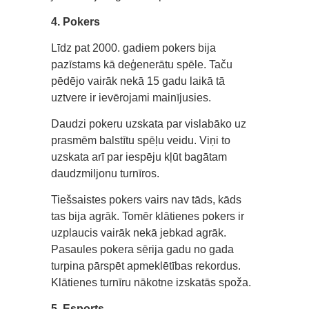
4. Pokers
Līdz pat 2000. gadiem pokers bija
pazīstams kā deģenerātu spēle. Taču
pēdējo vairāk nekā 15 gadu laikā tā
uztvere ir ievērojami mainījusies.
Daudzi pokeru uzskata par vislabāko uz
prasmēm balstītu spēļu veidu. Viņi to
uzskata arī par iespēju kļūt bagātam
daudzmiljonu turnīros.
Tiešsaistes pokers vairs nav tāds, kāds
tas bija agrāk. Tomēr klātienes pokers ir
uzplaucis vairāk nekā jebkad agrāk.
Pasaules pokera sērija gadu no gada
turpina pārspēt apmeklētības rekordus.
Klātienes turnīru nākotne izskatās spoža.
5. Esports