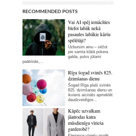
RECOMMENDED POSTS
Vai AI spēj iemācīties
blefot labāk nekā
pasaules labākie kāršu
spēlētāji?
Uzbursim ainu – sēžot
pie samta klātā pokera
galda, pulss jūtami
paātrinās,...
Rīga šogad svinēs 825.
dzimšanas dienu
Šogad Rīga plaši svinēs
825. dzimšanas dienu un
ikviens aicināts apmeklēt
daudzveidīgos...
Kāpēc uzvalkam
jāatrodas katra
mūsdienīga vīrieša
garderobē?
Elegance vīriešu modē