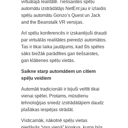
virtuālajā realitātē. Tiešsaistes spēļu
automātu izstrādātājs NetEnt jau ir izlaidis
spēļu automātu Gonzo’s Quest un Jack
and the Beanstalk VR versijas.
Arī spēļu konferencēs ir izskanējuši draudi
par virtuālās realitātes pieredzi automātos.
Tas ir tikai laika jautājums, kad šīs spēles
sāks biežāk parādīties gan tiešsaistes,
gan klātienes spēļu vietās.
Saikne starp automātiem un citiem
spēļu veidiem
Automāti tradicionāli ir bijuši veltīti tikai
vienai spēlei. Protams, mūsdienu
tehnoloģijas sniedz izstrādātājiem daudz
plašākas iespējas strādāt.
Visticamāk, nākotnē spēļu vietas
piedāvās “viss vienā” kioskus, kuros būs