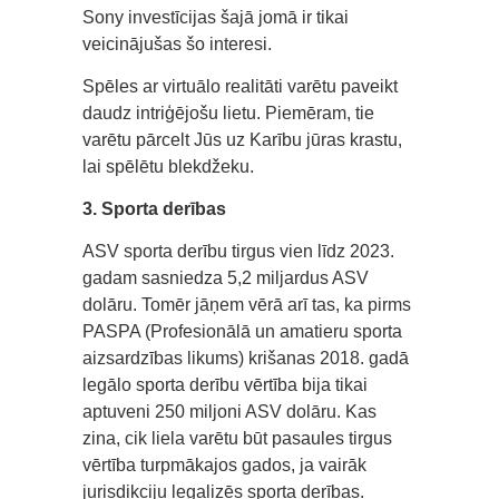
Sony investīcijas šajā jomā ir tikai
veicinājušas šo interesi.
Spēles ar virtuālo realitāti varētu paveikt
daudz intriģējošu lietu. Piemēram, tie
varētu pārcelt Jūs uz Karību jūras krastu,
lai spēlētu blekdžeku.
3. Sporta derības
ASV sporta derību tirgus vien līdz 2023.
gadam sasniedza 5,2 miljardus ASV
dolāru. Tomēr jāņem vērā arī tas, ka pirms
PASPA (Profesionālā un amatieru sporta
aizsardzības likums) krišanas 2018. gadā
legālo sporta derību vērtība bija tikai
aptuveni 250 miljoni ASV dolāru. Kas
zina, cik liela varētu būt pasaules tirgus
vērtība turpmākajos gados, ja vairāk
jurisdikciju legalizēs sporta derības.