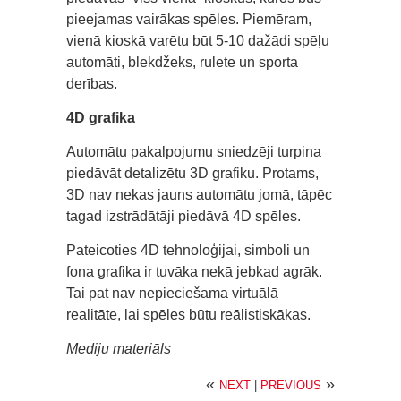
pieejamas vairākas spēles. Piemēram,
vienā kioskā varētu būt 5-10 dažādi spēļu
automāti, blekdžeks, rulete un sporta
derības.
4D grafika
Automātu pakalpojumu sniedzēji turpina
piedāvāt detalizētu 3D grafiku. Protams,
3D nav nekas jauns automātu jomā, tāpēc
tagad izstrādātāji piedāvā 4D spēles.
Pateicoties 4D tehnoloģijai, simboli un
fona grafika ir tuvāka nekā jebkad agrāk.
Tai pat nav nepieciešama virtuālā
realitāte, lai spēles būtu reālistiskākas.
Mediju materiāls
«
»
NEXT
|
PREVIOUS