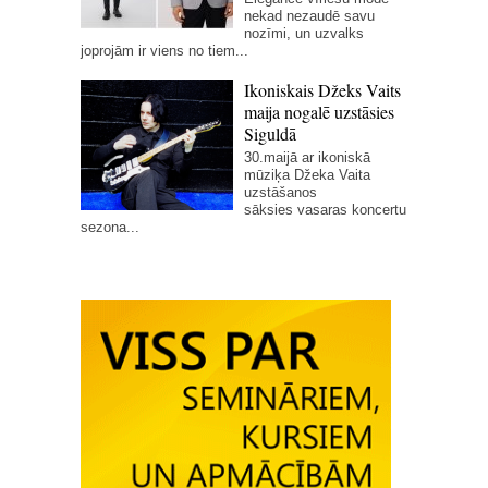
nekad nezaudē savu
nozīmi, un uzvalks
joprojām ir viens no tiem...
Ikoniskais Džeks Vaits
maija nogalē uzstāsies
Siguldā
30.maijā ar ikoniskā
mūziķa Džeka Vaita
uzstāšanos
sāksies vasaras koncertu
sezona...