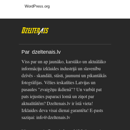
WordPress.org
Par dzeltenais.lv
Viss par un ap jaunāko, karstāko un aktuālāko
informāciju izklaides industrijā un slavenību
dzīvēs - skandāli, stāsti, jaunumi un pikantākās
fotogrāfijas. Vēlies ieskatīties Latvijas un
pasaules "zvaigžņu ikdienā"? Un varbūt pat
pats iejusties paparaci lomā un ziņot par
aktualitātēm? Dzeltenais.lv ir īstā vieta!
Izklaides deva visai dienai garantēta! E-pasts
saziņai: info@dzeltenais.lv