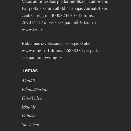
Visas autortiesības pieder publikāciju autoriem.
Par portāla saturu atbild "Latvijas Žurnālistikas
centrs", reģ. nr. 40008244310 Tālrunis:
26901441 / e-pasts saziņai: info@lzc.lv /
www.lzc.lv
Reklāmas izvietošanas iespējas skatiet:
www.nmg.lv Tālrunis: 26838384 / e-pasts
saziņai: nmg@nmg.lv
Tēmas
Aktuāli
Filmas/Seriāli
Foto/Video
Izklaide
Politika
Sievietēm