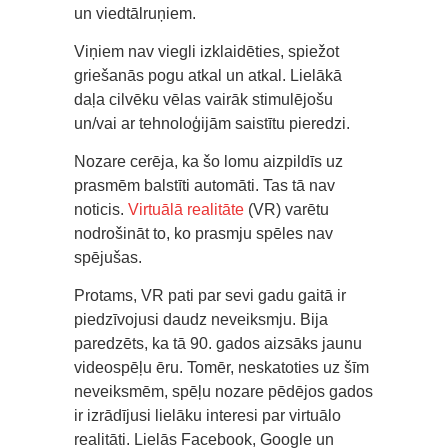
un viedtālruņiem.
Viņiem nav viegli izklaidēties, spiežot
griešanās pogu atkal un atkal. Lielākā
daļa cilvēku vēlas vairāk stimulējošu
un/vai ar tehnoloģijām saistītu pieredzi.
Nozare cerēja, ka šo lomu aizpildīs uz
prasmēm balstīti automāti. Tas tā nav
noticis.
Virtuālā realitāte
(VR) varētu
nodrošināt to, ko prasmju spēles nav
spējušas.
Protams, VR pati par sevi gadu gaitā ir
piedzīvojusi daudz neveiksmju. Bija
paredzēts, ka tā 90. gados aizsāks jaunu
videospēļu ēru. Tomēr, neskatoties uz šīm
neveiksmēm, spēļu nozare pēdējos gados
ir izrādījusi lielāku interesi par virtuālo
realitāti. Lielās Facebook, Google un