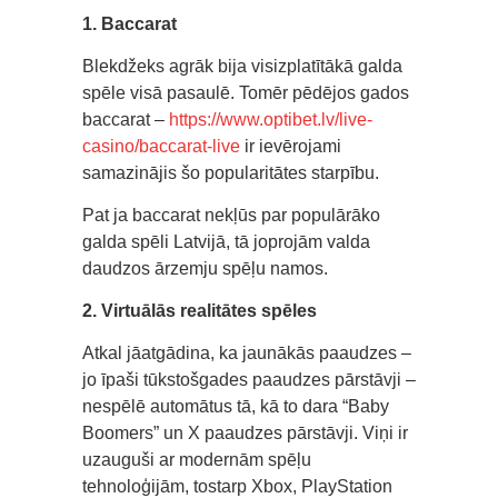
1. Baccarat
Blekdžeks agrāk bija visizplatītākā galda
spēle visā pasaulē. Tomēr pēdējos gados
baccarat –
https://www.optibet.lv/live-
casino/baccarat-live
ir ievērojami
samazinājis šo popularitātes starpību.
Pat ja baccarat nekļūs par populārāko
galda spēli Latvijā, tā joprojām valda
daudzos ārzemju spēļu namos.
2. Virtuālās realitātes spēles
Atkal jāatgādina, ka jaunākās paaudzes –
jo īpaši tūkstošgades paaudzes pārstāvji –
nespēlē automātus tā, kā to dara “Baby
Boomers” un X paaudzes pārstāvji. Viņi ir
uzauguši ar modernām spēļu
tehnoloģijām, tostarp Xbox, PlayStation