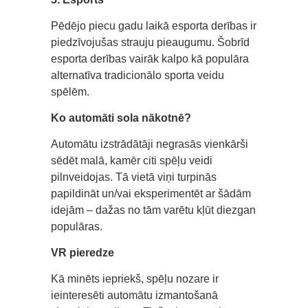
Pēdējo piecu gadu laikā esporta derības ir
piedzīvojušas strauju pieaugumu. Šobrīd
esporta derības vairāk kalpo kā populāra
alternatīva tradicionālo sporta veidu
spēlēm.
Ko automāti sola nākotnē?
Automātu izstrādātāji negrasās vienkārši
sēdēt malā, kamēr citi spēļu veidi
pilnveidojas. Tā vietā viņi turpinās
papildināt un/vai eksperimentēt ar šādām
idejām – dažas no tām varētu kļūt diezgan
populāras.
VR pieredze
Kā minēts iepriekš, spēļu nozare ir
ieinteresēti automātu izmantošanā