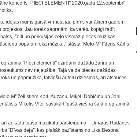
dāne koncerts “PIECI ELEMENTI” 2020.gada 12.septembrī
notiks.
ko idejas mums gaisā virmoja jau pirms vairākiem gadiem,
projektos. Jau toreiz sapratām, ka varētu kopīgi radīt
alss, čelli un perkusijas ceļo vismaz piecos mūzikas
ūsdienu popa un roka mūziku,” stāsta “Melo-M” līderis Kārlis
rogramma “Pieci elementi” dzirdami dažādu žanru un
osaukums nav nejaušība. Tajā valda piecas dažādas
oks un popmūzika, latviešu autoru dziesmas, arī atsauces
Melo-M” čellistiem Kārli Auzānu, Miķeli Dobičinu un Jāni
mentālists Miķelis Vīte, savukārt īpašā viešņa šajā programmā
 arī ar kādu īpašu muzikālu pārsteigumu – Dināras Rudānes
arbs “Dīvas deja”, kas plašāk pazīstams no Lika Besona