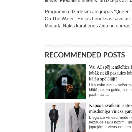
filmas “Piektais elements” un izceļas ar ī
Programmā dzirdēsim arī grupas “Queen”
On The Water”, Enijas Lenoksas savulaik
Mocarta Nakts karalienes āriju no operas 
RECOMMENDED POSTS
Vai AI spēj iemācīties 
labāk nekā pasaules la
kāršu spēlētāji?
Uzbursim ainu – sēžot p
klātā pokera galda, pulss
paātrinās,...
Kāpēc uzvalkam jāatro
mūsdienīga vīrieša gar
Elegance vīriešu modē 
nezaudē savu nozīmi, un
joprojām ir viens no tiem.