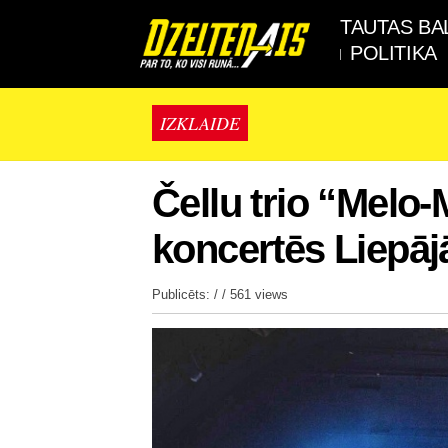
TAUTAS BA
POLITIKA
IZKLAIDE
Čellu trio “Melo
koncertēs Liepāj
Publicēts: / /
561 views