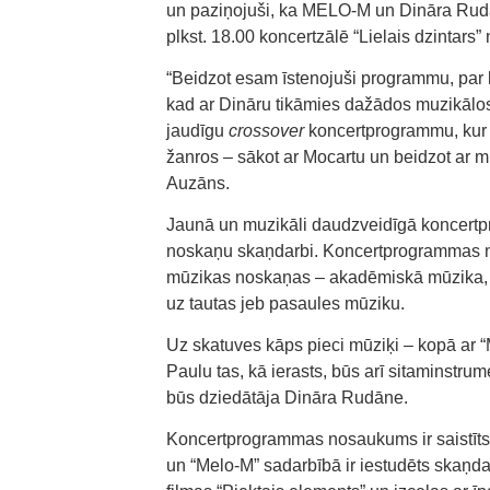
un paziņojuši, ka MELO-M un Dināra Ru
plkst. 18.00 koncertzālē “Lielais dzintars” 
“Beidzot esam īstenojuši programmu, par 
kad ar Dināru tikāmies dažādos muzikālos 
jaudīgu
crossover
koncertprogrammu, kur b
žanros – sākot ar Mocartu un beidzot ar m
Auzāns.
Jaunā un muzikāli daudzveidīgā koncertp
noskaņu skaņdarbi. Koncertprogrammas n
mūzikas noskaņas – akadēmiskā mūzika, r
uz tautas jeb pasaules mūziku.
Uz skatuves kāps pieci mūziķi – kopā ar “
Paulu tas, kā ierasts, būs arī sitaminstru
būs dziedātāja Dināra Rudāne.
Koncertprogrammas nosaukums ir saistīts
un “Melo-M” sadarbībā ir iestudēts skaņd