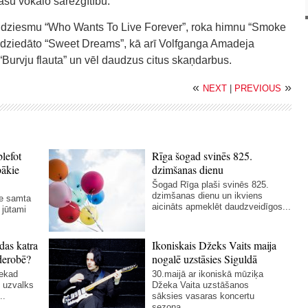
pašu vokālo sarežģītību.
 dziesmu “Who Wants To Live Forever”, roka himnu “Smoke
 dziedāto “Sweet Dreams”, kā arī Volfganga Amadeja
“Burvju flauta” un vēl daudzus citus skaņdarbus.
«
»
NEXT
|
PREVIOUS
blefot
Rīga šogad svinēs 825.
bākie
dzimšanas dienu
Šogad Rīga plaši svinēs 825.
dzimšanas dienu un ikviens
ie samta
aicināts apmeklēt daudzveidīgos...
 jūtami
das katra
Ikoniskais Džeks Vaits maija
derobē?
nogalē uzstāsies Siguldā
nekad
30.maijā ar ikoniskā mūziķa
 uzvalks
Džeka Vaita uzstāšanos
..
sāksies vasaras koncertu
sezona...