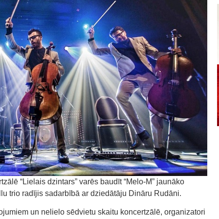
tzālē “Lielais dzintars” varēs baudīt “Melo-M” jaunāko
u trio radījis sadarbībā ar dziedātāju Dināru Rudāni.
ojumiem un nelielo sēdvietu skaitu koncertzālē, organizatori