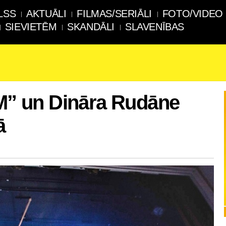
LSS
AKTUĀLI
FILMAS/SERIĀLI
FOTO/VIDEO
SIEVIETĒM
SKANDĀLI
SLAVENĪBAS
-M” un Dināra Rudāne
ā