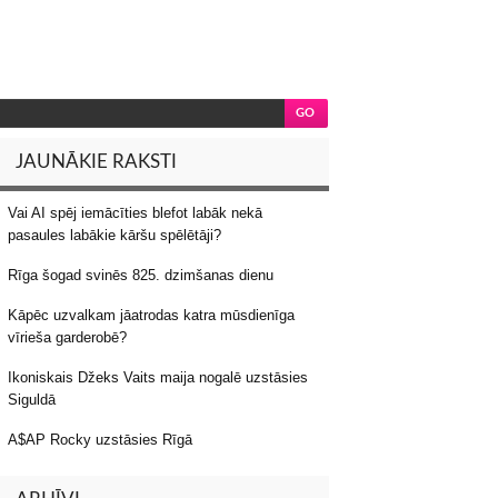
JAUNĀKIE RAKSTI
Vai AI spēj iemācīties blefot labāk nekā
pasaules labākie kāršu spēlētāji?
Rīga šogad svinēs 825. dzimšanas dienu
Kāpēc uzvalkam jāatrodas katra mūsdienīga
vīrieša garderobē?
Ikoniskais Džeks Vaits maija nogalē uzstāsies
Siguldā
A$AP Rocky uzstāsies Rīgā