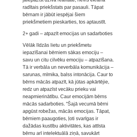
radītais priekšstats par pasauli. Tāpat
bērnam ir jābūt iespējai šiem
priekšmetiem pieskarties, tos aptaustīt.
2+ gadi – atpazīt emocijas un sadarboties
Vēlāk līdzās lietu un priekšmetu
iepazīšanai bērniem sākas emociju –
savu un citu cilvēku emociju – atpazīšana.
Tā ir verbāla un neverbāla komunikācija –
sarunas, mīmika, balss intonācija. Caur to
bērns mācās atpazīt, kā jūtas apkārtējie,
redz un atpazīst vecāku prieku vai
neapmierinātību. Caur emocijām bērns
mācās sadarboties. “Šajā vecumā bērni
apgūst robežas, mācās emocijas. Tāpat,
bērniem paaugoties, ļoti svarīgas ir
dažādas kustību aktivitātes, kas attīsta
bērnu arī intelektuālā ziņā, savukārt