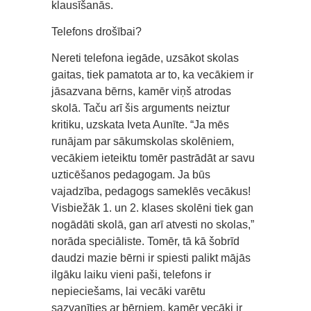
klausīšanās.
Telefons drošībai?
Nereti telefona iegāde, uzsākot skolas
gaitas, tiek pamatota ar to, ka vecākiem ir
jāsazvana bērns, kamēr viņš atrodas
skolā. Taču arī šis arguments neiztur
kritiku, uzskata Iveta Aunīte. “Ja mēs
runājam par sākumskolas skolēniem,
vecākiem ieteiktu tomēr pastrādāt ar savu
uzticēšanos pedagogam. Ja būs
vajadzība, pedagogs sameklēs vecākus!
Visbiežāk 1. un 2. klases skolēni tiek gan
nogādāti skolā, gan arī atvesti no skolas,”
norāda speciāliste. Tomēr, tā kā šobrīd
daudzi mazie bērni ir spiesti palikt mājās
ilgāku laiku vieni paši, telefons ir
nepieciešams, lai vecāki varētu
sazvanīties ar bērniem, kamēr vecāki ir