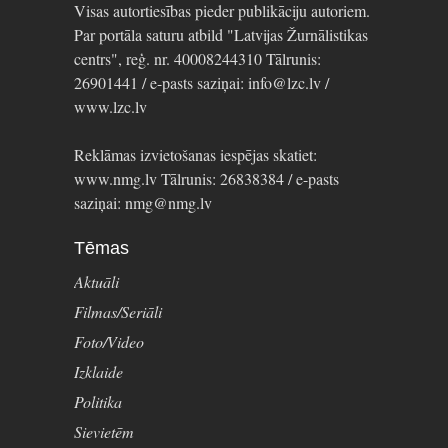
Visas autortiesības pieder publikāciju autoriem.
Par portāla saturu atbild "Latvijas Žurnālistikas
centrs", reģ. nr. 40008244310 Tālrunis:
26901441 / e-pasts saziņai: info@lzc.lv /
www.lzc.lv
Reklāmas izvietošanas iespējas skatiet:
www.nmg.lv Tālrunis: 26838384 / e-pasts
saziņai: nmg@nmg.lv
Tēmas
Aktuāli
Filmas/Seriāli
Foto/Video
Izklaide
Politika
Sievietēm