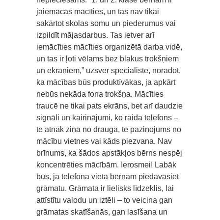
jāiemācās mācīties, un tas nav tikai
sakārtot skolas somu un piederumus vai
izpildīt mājasdarbus. Tas ietver arī
iemācīties mācīties organizētā darba vidē,
un tas ir ļoti vēlams bez blakus trokšņiem
un ekrāniem,” uzsver speciāliste, norādot,
ka mācības būs produktīvākas, ja apkārt
nebūs nekāda fona trokšņa. Mācīties
traucē ne tikai pats ekrāns, bet arī daudzie
signāli un kairinājumi, ko raida telefons –
te atnāk ziņa no drauga, te paziņojums no
mācību vietnes vai kāds piezvana. Nav
brīnums, ka šādos apstākļos bērns nespēj
koncentrēties mācībām. Ierosmei! Labāk
būs, ja telefona vietā bērnam piedāvāsiet
grāmatu. Grāmata ir lielisks līdzeklis, lai
attīstītu valodu un iztēli – to veicina gan
grāmatas skatīšanās, gan lasīšana un