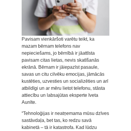
Pavisam vienkāršoti varētu teikt, ka
mazam bērnam telefons nav
nepieciešams, jo bērnībā ir jāattīsta
pavisam citas lietas, nevis skatīšanās
ekrānā. Bērnam ir jāiepazīst pasaule,
savas un citu cilvēku emocijas, jāmācās
kustēties, uzvesties un socializēties un arī
atbildīgi un ar mēru lietot telefonu, stāsta
attiecību un labsajūtas eksperte Iveta
Aunīte.
“Tehnoloģijas ir neatņemama mūsu dzīves
sastāvdaļa, bet tas, ko redzu savā
kabinetā – tā ir katastrofa. Kad lūdzu