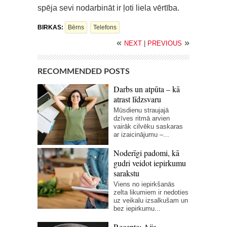
spēja sevi nodarbināt ir ļoti liela vērtība.
BIRKAS:
Bērns
Telefons
«
»
NEXT
|
PREVIOUS
RECOMMENDED POSTS
Darbs un atpūta – kā
atrast līdzsvaru
Mūsdienu straujajā
dzīves ritmā arvien
vairāk cilvēku saskaras
ar izaicinājumu –...
Noderīgi padomi, kā
gudri veidot iepirkumu
sarakstu
Viens no iepirkšanās
zelta likumiem ir nedoties
uz veikalu izsalkušam un
bez iepirkumu...
Recepte: Aija