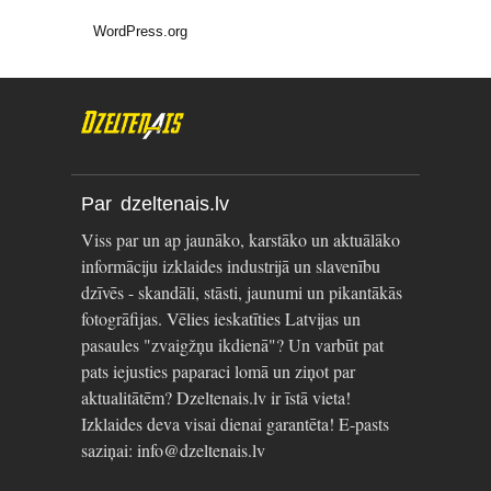
WordPress.org
Par dzeltenais.lv
Viss par un ap jaunāko, karstāko un aktuālāko
informāciju izklaides industrijā un slavenību
dzīvēs - skandāli, stāsti, jaunumi un pikantākās
fotogrāfijas. Vēlies ieskatīties Latvijas un
pasaules "zvaigžņu ikdienā"? Un varbūt pat
pats iejusties paparaci lomā un ziņot par
aktualitātēm? Dzeltenais.lv ir īstā vieta!
Izklaides deva visai dienai garantēta! E-pasts
saziņai: info@dzeltenais.lv