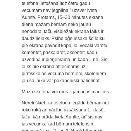
telefona lietošana līdz četru gadu
vecumam nav jēgpilna,” uzsver Iveta
Aunīte. Protams, 15–30 minūtes ekrāna
dienā mazam bērnam neko ļaunu
nenodara, taču visbiežāk ekrāna laiks ir
daudz lielāks. Psiholoģe iesaka šo laiku
pie ekrāna pavadīt kopā, lai vecāki varētu
komentēt, paskaidrot, akcentēt, kādu
uzvedība ir pieņemama un kāda – nē. Šis
laiks pie ekrāna attiecināms uz
pirmsskolas vecuma bērniem, skolēniem
jau šo laiku var pakāpeniski palielināt.
Mazā skolēna vecums – jāmācās mācīties
Nereti šķiet, ka telefona iegāde bērnam iet
roku rokā ar mācību uzsākšanu 1. klasē,
taču, kā norāda Iveta Aunīte, arī šis nav
tas vecums, kad bērnam telefons ir
nepieciešams. “1. un 2. klasē bērnam ir