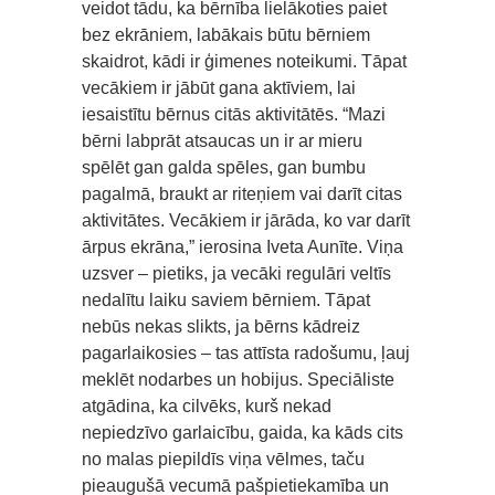
veidot tādu, ka bērnība lielākoties paiet
bez ekrāniem, labākais būtu bērniem
skaidrot, kādi ir ģimenes noteikumi. Tāpat
vecākiem ir jābūt gana aktīviem, lai
iesaistītu bērnus citās aktivitātēs. “Mazi
bērni labprāt atsaucas un ir ar mieru
spēlēt gan galda spēles, gan bumbu
pagalmā, braukt ar riteņiem vai darīt citas
aktivitātes. Vecākiem ir jārāda, ko var darīt
ārpus ekrāna,” ierosina Iveta Aunīte. Viņa
uzsver – pietiks, ja vecāki regulāri veltīs
nedalītu laiku saviem bērniem. Tāpat
nebūs nekas slikts, ja bērns kādreiz
pagarlaikosies – tas attīsta radošumu, ļauj
meklēt nodarbes un hobijus. Speciāliste
atgādina, ka cilvēks, kurš nekad
nepiedzīvo garlaicību, gaida, ka kāds cits
no malas piepildīs viņa vēlmes, taču
pieaugušā vecumā pašpietiekamība un