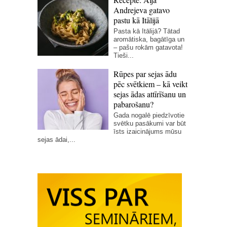
Andrejeva gatavo
pastu kā Itālijā
Pasta kā Itālijā? Tātad
aromātiska, bagātīga un
– pašu rokām gatavota!
Tieši...
Rūpes par sejas ādu
pēc svētkiem – kā veikt
sejas ādas attīrīšanu un
pabarošanu?
Gada nogalē piedzīvotie
svētku pasākumi var būt
īsts izaicinājums mūsu
sejas ādai,...