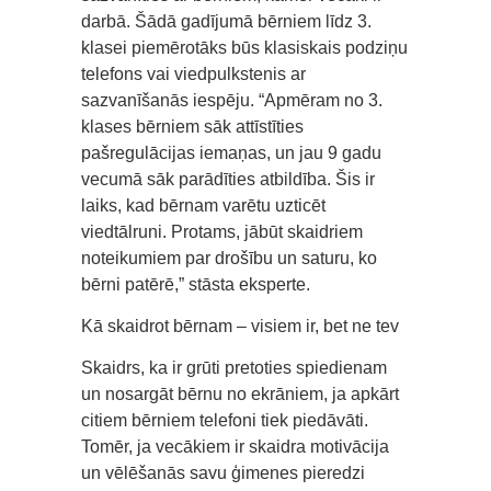
darbā. Šādā gadījumā bērniem līdz 3.
klasei piemērotāks būs klasiskais podziņu
telefons vai viedpulkstenis ar
sazvanīšanās iespēju. “Apmēram no 3.
klases bērniem sāk attīstīties
pašregulācijas iemaņas, un jau 9 gadu
vecumā sāk parādīties atbildība. Šis ir
laiks, kad bērnam varētu uzticēt
viedtālruni. Protams, jābūt skaidriem
noteikumiem par drošību un saturu, ko
bērni patērē,” stāsta eksperte.
Kā skaidrot bērnam – visiem ir, bet ne tev
Skaidrs, ka ir grūti pretoties spiedienam
un nosargāt bērnu no ekrāniem, ja apkārt
citiem bērniem telefoni tiek piedāvāti.
Tomēr, ja vecākiem ir skaidra motivācija
un vēlēšanās savu ģimenes pieredzi