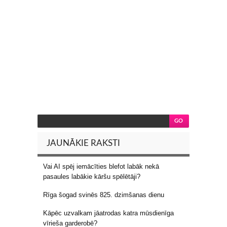
JAUNĀKIE RAKSTI
Vai AI spēj iemācīties blefot labāk nekā
pasaules labākie kāršu spēlētāji?
Rīga šogad svinēs 825. dzimšanas dienu
Kāpēc uzvalkam jāatrodas katra mūsdienīga
vīrieša garderobē?