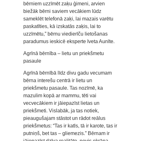
bērniem uzzīmēt zaķu ģimeni, arvien
biežāk bērni saviem vecākiem lūdz
sameklēt telefonā zaķi, lai mazais varētu
paskatīties, kā izskatās zaķis, lai to
uzzīmētu,” bērnu viedierīču lietošanas
paradumus ieskicē eksperte Iveta Aunīte.
Agrīnā bērnība – lietu un priekšmetu
pasaule
Agrīnā bērnībā līdz divu gadu vecumam
bērna interešu centrā ir lietu un
priekšmetu pasaule. Tas nozīmē, ka
mazulim kopā ar mammu, tēti vai
vecvecākiem ir jāiepazīst lietas un
priekšmeti. Vislabāk, ja tas notiek,
pieaugušajam stāstot un rādot reālus
priekšmetus: “Tas ir katls, tā ir karote, tas ir
putniņš, bet tas – gliemezis.” Bērnam ir
jāiepazīst dzīva realitāte, nevis ekrāna