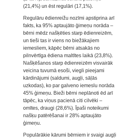
(21,4%) un ēst regulāri (17,1%).
Regulāru ēdienreižu nozīmi apstiprina arī
fakts, ka 95% aptaujāto ģimeņu norāda –
bērni mēdz našķēties starp ēdienreizēm,
un tieši tas ir viens no biežākajiem
iemesliem, kāpēc bērni atsakās no
pilnvērtīga ēdiena maltītes laikā (23,8%).
Našķēšanos starp ēdienreizēm visvairāk
veicina tuvumā esoši, viegli pieejami
kārdinājumi (saldumi, augļi, sāļās
uzkodas), ko par galveno iemeslu norāda
45% ģimeņu. Bieži bērni neplānoti ēd arī
tāpēc, ka viņus pacienā citi cilvēki –
omītes, draugi (28,6%). Īpaši noteikumi
našķu patērēšanai ir 28% aptaujāto
ģimeņu.
Populārākie kārumi bērniem ir svaigi augļi