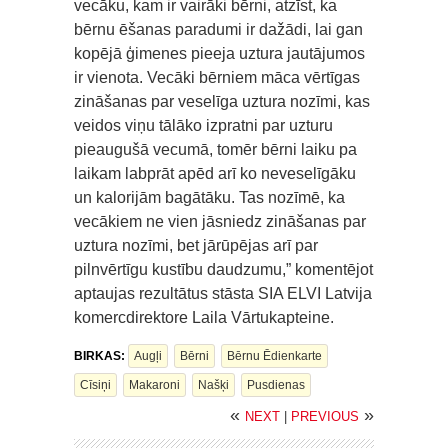
vecāku, kam ir vairāki bērni, atzīst, ka
bērnu ēšanas paradumi ir dažādi, lai gan
kopējā ģimenes pieeja uztura jautājumos
ir vienota. Vecāki bērniem māca vērtīgas
zināšanas par veselīga uztura nozīmi, kas
veidos viņu tālāko izpratni par uzturu
pieaugušā vecumā, tomēr bērni laiku pa
laikam labprāt apēd arī ko neveselīgāku
un kalorijām bagātāku. Tas nozīmē, ka
vecākiem ne vien jāsniedz zināšanas par
uztura nozīmi, bet jārūpējas arī par
pilnvērtīgu kustību daudzumu,” komentējot
aptaujas rezultātus stāsta SIA ELVI Latvija
komercdirektore Laila Vārtukapteine.
BIRKAS:
Augļi
Bērni
Bērnu Ēdienkarte
Cīsiņi
Makaroni
Našķi
Pusdienas
«
»
NEXT
|
PREVIOUS