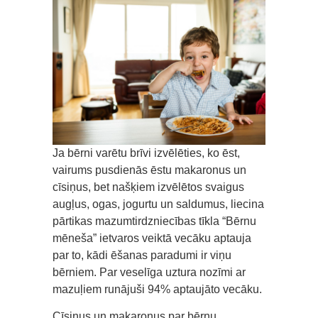
Ja bērni varētu brīvi izvēlēties, ko ēst,
vairums pusdienās ēstu makaronus un
cīsiņus, bet našķiem izvēlētos svaigus
augļus, ogas, jogurtu un saldumus, liecina
pārtikas mazumtirdzniecības tīkla “Bērnu
mēneša” ietvaros veiktā vecāku aptauja
par to, kādi ēšanas paradumi ir viņu
bērniem. Par veselīga uztura nozīmi ar
mazuļiem runājuši 94% aptaujāto vecāku.
Cīsiņus un makaronus par bērnu