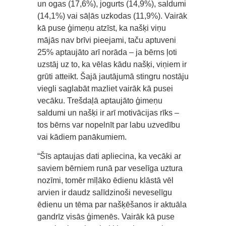
un ogas (17,6%), jogurts (14,9%), saldumi
(14,1%) vai sāļās uzkodas (11,9%). Vairāk
kā puse ģimeņu atzīst, ka našķi viņu
mājās nav brīvi pieejami, taču aptuveni
25% aptaujāto arī norāda – ja bērns ļoti
uzstāj uz to, ka vēlas kādu našķi, viņiem ir
grūti atteikt. Šajā jautājumā stingru nostāju
viegli saglabāt mazliet vairāk kā pusei
vecāku. Trešdaļā aptaujāto ģimeņu
saldumi un našķi ir arī motivācijas rīks –
tos bērns var nopelnīt par labu uzvedību
vai kādiem panākumiem.
“Šīs aptaujas dati apliecina, ka vecāki ar
saviem bērniem runā par veselīga uztura
nozīmi, tomēr mīļāko ēdienu klāstā vēl
arvien ir daudz salīdzinoši neveselīgu
ēdienu un tēma par našķēšanos ir aktuāla
gandrīz visās ģimenēs. Vairāk kā puse