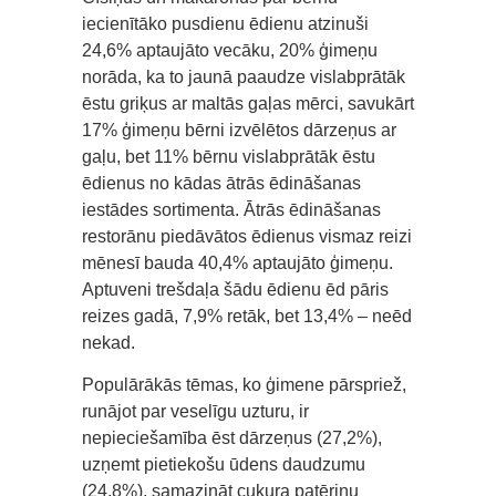
iecienītāko pusdienu ēdienu atzinuši
24,6% aptaujāto vecāku, 20% ģimeņu
norāda, ka to jaunā paaudze vislabprātāk
ēstu griķus ar maltās gaļas mērci, savukārt
17% ģimeņu bērni izvēlētos dārzeņus ar
gaļu, bet 11% bērnu vislabprātāk ēstu
ēdienus no kādas ātrās ēdināšanas
iestādes sortimenta. Ātrās ēdināšanas
restorānu piedāvātos ēdienus vismaz reizi
mēnesī bauda 40,4% aptaujāto ģimeņu.
Aptuveni trešdaļa šādu ēdienu ēd pāris
reizes gadā, 7,9% retāk, bet 13,4% – neēd
nekad.
Populārākās tēmas, ko ģimene pārspriež,
runājot par veselīgu uzturu, ir
nepieciešamība ēst dārzeņus (27,2%),
uzņemt pietiekošu ūdens daudzumu
(24,8%), samazināt cukura patēriņu