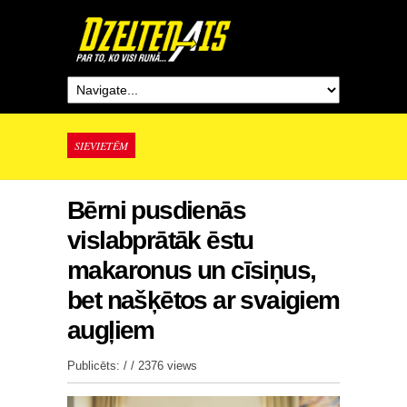
SIEVIETĒM
Bērni pusdienās
vislabprātāk ēstu
makaronus un cīsiņus,
bet našķētos ar svaigiem
augļiem
Publicēts: / /
2376 views