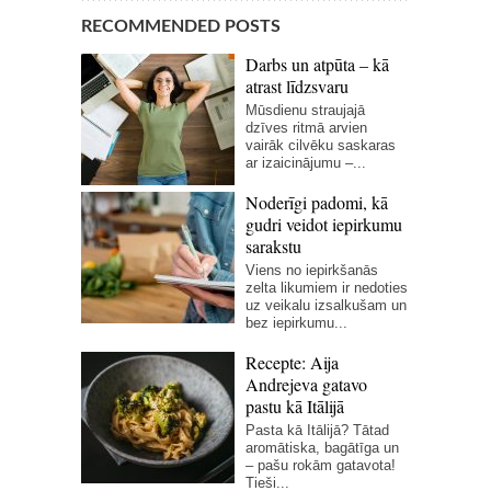
RECOMMENDED POSTS
Darbs un atpūta – kā
atrast līdzsvaru
Mūsdienu straujajā
dzīves ritmā arvien
vairāk cilvēku saskaras
ar izaicinājumu –...
Noderīgi padomi, kā
gudri veidot iepirkumu
sarakstu
Viens no iepirkšanās
zelta likumiem ir nedoties
uz veikalu izsalkušam un
bez iepirkumu...
Recepte: Aija
Andrejeva gatavo
pastu kā Itālijā
Pasta kā Itālijā? Tātad
aromātiska, bagātīga un
– pašu rokām gatavota!
Tieši...