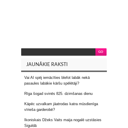
JAUNĀKIE RAKSTI
Vai AI spēj iemācīties blefot labāk nekā
pasaules labākie kāršu spēlētāji?
Rīga šogad svinēs 825. dzimšanas dienu
Kāpēc uzvalkam jāatrodas katra mūsdienīga
vīrieša garderobē?
Ikoniskais Džeks Vaits maija nogalē uzstāsies
Siguldā