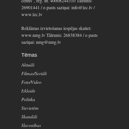
centrs", reģ. nr. 40008244310 Tālrunis:
26901441 / e-pasts saziņai: info@lzc.lv /
www.lzc.lv
Reklāmas izvietošanas iespējas skatiet:
www.nmg.lv Tālrunis: 26838384 / e-pasts
saziņai: nmg@nmg.lv
Tēmas
Aktuāli
Filmas/Seriāli
Foto/Video
Izklaide
Politika
Sievietēm
Skandāli
Slavenības