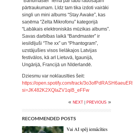
“Bandmaster” lēma par labu radošajam
pārtraukumam. Līdz tam tika izdoti vairāki
singli un mini albums “Stay Awake”, kas
saņēma “Zelta Mikrofonu” kategorijā
“Labākais elektroniskās mūzikas albums”.
Savas darbības laikā “Bandmaster” ir
iesildījuši “The xx” un “Phantogram”,
uzstājušies visos lielākajos Latvijas
festivālos, kā arī Lietuvā, Igaunijā,
Ungārijā, Francijā un Nīderlandē.
Dziesmu var noklausīties šeit:
https://open.spotify.com/track/3o3ofPdRASH6aeuE
si=JK482K2XQIaZV1qiB_eFFw
«
»
NEXT
|
PREVIOUS
RECOMMENDED POSTS
Vai AI spēj iemācīties