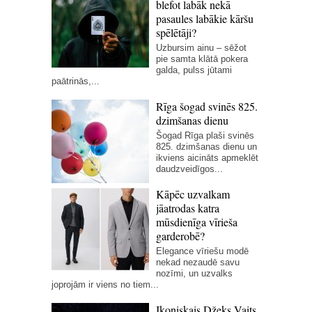
blefot labāk nekā
pasaules labākie kāršu
spēlētāji?
Uzbursim ainu – sēžot
pie samta klātā pokera
galda, pulss jūtami
paātrinās,...
Rīga šogad svinēs 825.
dzimšanas dienu
Šogad Rīga plaši svinēs
825. dzimšanas dienu un
ikviens aicināts apmeklēt
daudzveidīgos...
Kāpēc uzvalkam
jāatrodas katra
mūsdienīga vīrieša
garderobē?
Elegance vīriešu modē
nekad nezaudē savu
nozīmi, un uzvalks
joprojām ir viens no tiem...
Ikoniskais Džeks Vaits