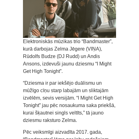
Elektroniskās mūzikas trio “Bandmaster”,
kurā darbojas Zelma Jēgere (VIŅA),
Rūdolfs Budze (DJ Rudd) un Andis
Ansons, izdevuši jaunu dziesmu “I Might
Get High Tonight”.
“Dziesma ir par iekšējo duālismu un
mūžīgo cīņu starp labajām un sliktajām
izvēlēm, sevis versijām. “I Might Get High
Tonight” jau pēc nosaukuma saka priekšā,
kurai šķautnei singls veltīts,” tā jauno
dziesmu raksturo Zelma.
Pēc veiksmīgi aizvadīta 2017. gada,