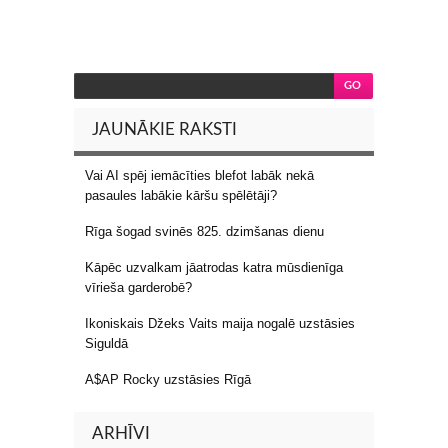
JAUNĀKIE RAKSTI
Vai AI spēj iemācīties blefot labāk nekā
pasaules labākie kāršu spēlētāji?
Rīga šogad svinēs 825. dzimšanas dienu
Kāpēc uzvalkam jāatrodas katra mūsdienīga
vīrieša garderobē?
Ikoniskais Džeks Vaits maija nogalē uzstāsies
Siguldā
A$AP Rocky uzstāsies Rīgā
ARHĪVI