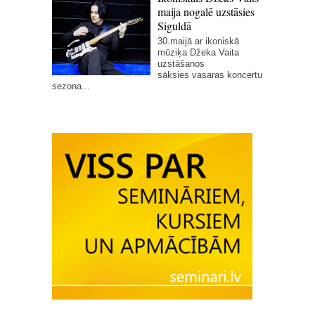
maija nogalē uzstāsies
Siguldā
30.maijā ar ikoniskā
mūziķa Džeka Vaita
uzstāšanos
sāksies vasaras koncertu
sezona...