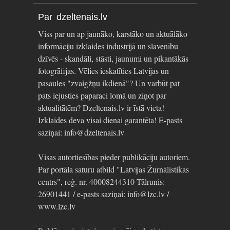
Par dzeltenais.lv
Viss par un ap jaunāko, karstāko un aktuālāko
informāciju izklaides industrijā un slavenību
dzīvēs - skandāli, stāsti, jaunumi un pikantākās
fotogrāfijas. Vēlies ieskatīties Latvijas un
pasaules "zvaigžņu ikdienā"? Un varbūt pat
pats iejusties paparaci lomā un ziņot par
aktualitātēm? Dzeltenais.lv ir īstā vieta!
Izklaides deva visai dienai garantēta! E-pasts
saziņai: info@dzeltenais.lv
Visas autortiesības pieder publikāciju autoriem.
Par portāla saturu atbild "Latvijas Žurnālistikas
centrs", reģ. nr. 40008244310 Tālrunis:
26901441 / e-pasts saziņai: info@lzc.lv /
www.lzc.lv