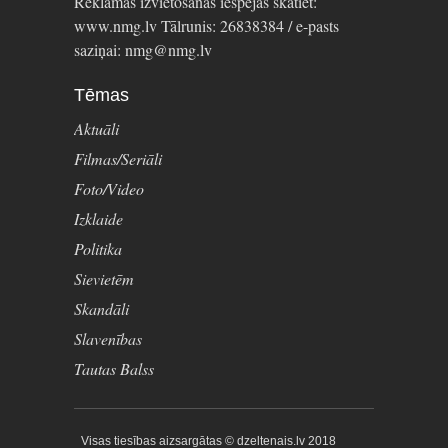
Reklāmas izvietošanas iespējas skatiet:
www.nmg.lv Tālrunis: 26838384 / e-pasts
saziņai: nmg@nmg.lv
Tēmas
Aktuāli
Filmas/Seriāli
Foto/Video
Izklaide
Politika
Sievietēm
Skandāli
Slavenības
Tautas Balss
Visas tiesības aizsargātas © dzeltenais.lv 2018