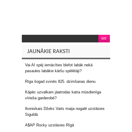
JAUNĀKIE RAKSTI
Vai AI spēj iemācīties blefot labāk nekā
pasaules labākie kāršu spēlētāji?
Rīga šogad svinēs 825. dzimšanas dienu
Kāpēc uzvalkam jāatrodas katra mūsdienīga
vīrieša garderobē?
Ikoniskais Džeks Vaits maija nogalē uzstāsies
Siguldā
A$AP Rocky uzstāsies Rīgā