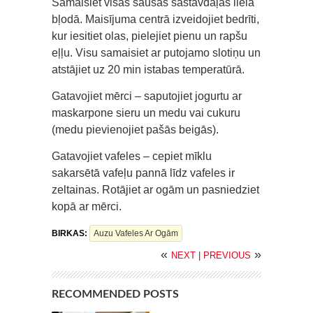
Samaisiet visās sausās sastāvdaļas lielā
bļodā. Maisījuma centrā izveidojiet bedrīti,
kur iesitiet olas, pielejiet pienu un rapšu
eļļu. Visu samaisiet ar putojamo slotiņu un
atstājiet uz 20 min istabas temperatūrā.
Gatavojiet mērci – saputojiet jogurtu ar
maskarpone sieru un medu vai cukuru
(medu pievienojiet pašās beigās).
Gatavojiet vafeles – cepiet mīklu
sakarsētā vafeļu pannā līdz vafeles ir
zeltainas. Rotājiet ar ogām un pasniedziet
kopā ar mērci.
BIRKAS:
Auzu Vafeles Ar Ogām
«
»
NEXT
|
PREVIOUS
RECOMMENDED POSTS