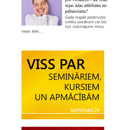
sejas ādas attīrīšanu un
pabarošanu?
Gada nogalē piedzīvotie
svētku pasākumi var būt
īsts izaicinājums mūsu
sejas ādai,...