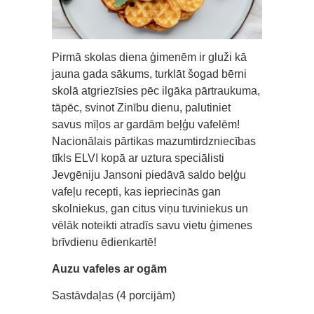
Pirmā skolas diena ģimenēm ir gluži kā
jauna gada sākums, turklāt šogad bērni
skolā atgriezīsies pēc ilgāka pārtraukuma,
tāpēc, svinot Zinību dienu, palutiniet
savus mīļos ar gardām beļģu vafelēm!
Nacionālais pārtikas mazumtirdzniecības
tīkls ELVI kopā ar uztura speciālisti
Jevgēniju Jansoni piedāvā saldo beļģu
vafeļu recepti, kas iepriecinās gan
skolniekus, gan citus viņu tuviniekus un
vēlāk noteikti atradīs savu vietu ģimenes
brīvdienu ēdienkartē!
Auzu vafeles ar ogām
Sastāvdaļas (4 porcijām)