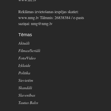
Reklāmas izvietošanas iespējas skatiet:
www.nmg.lv Tālrunis: 26838384 / e-pasts
saziņai: nmg@nmg.lv
Tēmas
Aktuāli
Filmas/Seriāli
Foto/Video
Izklaide
Politika
Sievietēm
Skandāli
Slavenības
Tautas Balss