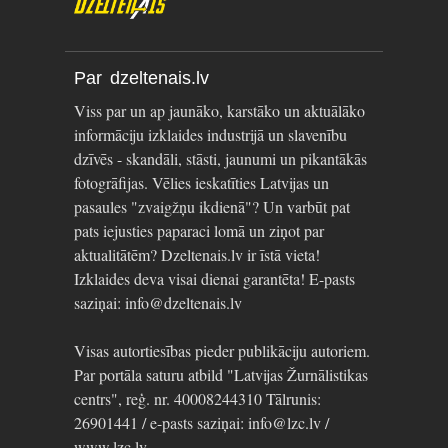
Par dzeltenais.lv
Viss par un ap jaunāko, karstāko un aktuālāko
informāciju izklaides industrijā un slavenību
dzīvēs - skandāli, stāsti, jaunumi un pikantākās
fotogrāfijas. Vēlies ieskatīties Latvijas un
pasaules "zvaigžņu ikdienā"? Un varbūt pat
pats iejusties paparaci lomā un ziņot par
aktualitātēm? Dzeltenais.lv ir īstā vieta!
Izklaides deva visai dienai garantēta! E-pasts
saziņai: info@dzeltenais.lv
Visas autortiesības pieder publikāciju autoriem.
Par portāla saturu atbild "Latvijas Žurnālistikas
centrs", reģ. nr. 40008244310 Tālrunis:
26901441 / e-pasts saziņai: info@lzc.lv /
www.lzc.lv