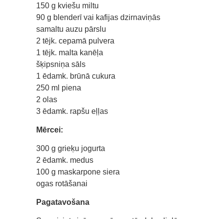
150 g kviešu miltu
90 g blenderī vai kafijas dzirnaviņās
samaltu auzu pārslu
2 tējk. cepamā pulvera
1 tējk. malta kanēļa
šķipsniņa sāls
1 ēdamk. brūnā cukura
250 ml piena
2 olas
3 ēdamk. rapšu eļļas
Mērcei:
300 g grieķu jogurta
2 ēdamk. medus
100 g maskarpone siera
ogas rotāšanai
Pagatavošana