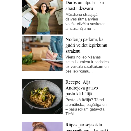
Darbs un atpūta – kā
atrast līdzsvaru
Mūsdienu straujajā
dzīves ritmā arvien
vairāk cilvēku saskaras
ar izaicinājumu –...
Noderīgi padomi, kā
gudri veidot iepirkumu
sarakstu
Viens no iepirkšanās
zelta likumiem ir nedoties
uz veikalu izsalkušam un
bez iepirkumu...
Recepte: Aija
Andrejeva gatavo
pastu kā Itālijā
Pasta kā Itālijā? Tātad
aromātiska, bagātīga un
– pašu rokām gatavota!
Tieši...
Rūpes par sejas ādu
pēc svētkiem – kā veikt