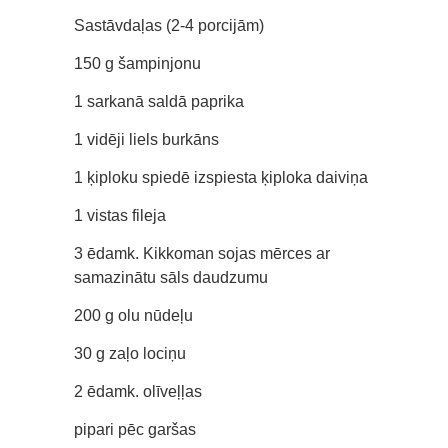
Sastāvdaļas (2-4 porcijām)
150 g šampinjonu
1 sarkanā saldā paprika
1 vidēji liels burkāns
1 ķiploku spiedē izspiesta ķiploka daiviņa
1 vistas fileja
3 ēdamk. Kikkoman sojas mērces ar
samazinātu sāls daudzumu
200 g olu nūdeļu
30 g zaļo lociņu
2 ēdamk. olīveļļas
pipari pēc garšas