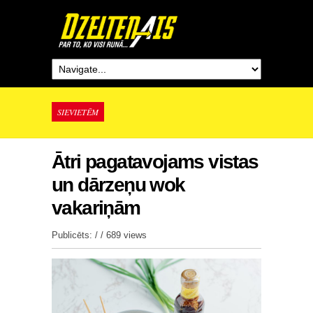
SIEVIETĒM
Ātri pagatavojams vistas
un dārzeņu wok
vakariņām
Publicēts: / /
689 views