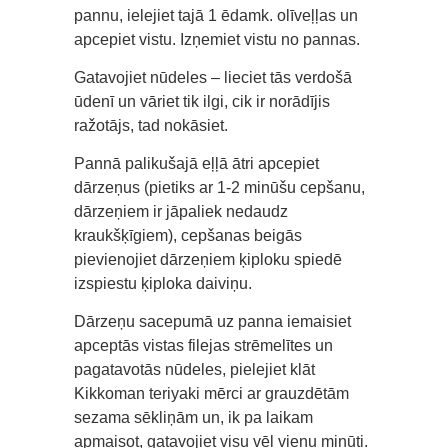
pannu, ielejiet tajā 1 ēdamk. olīveļļas un
apcepiet vistu. Izņemiet vistu no pannas.
Gatavojiet nūdeles – lieciet tās verdošā
ūdenī un vāriet tik ilgi, cik ir norādījis
ražotājs, tad nokāsiet.
Pannā palikušajā eļļā ātri apcepiet
dārzeņus (pietiks ar 1-2 minūšu cepšanu,
dārzeņiem ir jāpaliek nedaudz
kraukšķīgiem), cepšanas beigās
pievienojiet dārzeņiem ķiploku spiedē
izspiestu ķiploka daiviņu.
Dārzeņu sacepumā uz panna iemaisiet
apceptās vistas filejas strēmelītes un
pagatavotās nūdeles, pielejiet klāt
Kikkoman teriyaki mērci ar grauzdētām
sezama sēkliņām un, ik pa laikam
apmaisot, gatavojiet visu vēl vienu minūti.