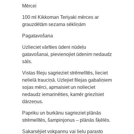
Mērcei
100 ml Kikkoman Teriyaki mērces ar
grauzdētām sezama sēkliņām
Pagatavošana
Uzlieciet vārīties ūdeni nūdeļu
gatavošanai, pievienojiet ūdenim nedaudz
sāls.
Vistas fileju sagrieziet strēmelītēs, lieciet
nelielā trauciņā. Uzlejiet filejas gabaliņiem
sojas mērci, apmaisiet un nolieciet
nedaudz iemarinēties, kamēr griezīsiet
dārzeņus.
Papriku un burkānu sagrieziet plānās
strēmelītēs, šampinjonus – plānās šķēlēs.
Sakarsējiet vokpannu vai lielu parasto