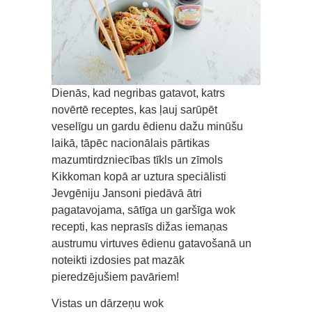
Dienās, kad negribas gatavot, katrs
novērtē receptes, kas ļauj sarūpēt
veselīgu un gardu ēdienu dažu minūšu
laikā, tāpēc nacionālais pārtikas
mazumtirdzniecības tīkls un zīmols
Kikkoman kopā ar uztura speciālisti
Jevgēniju Jansoni piedāvā ātri
pagatavojama, sātīga un garšīga wok
recepti, kas neprasīs dižas iemaņas
austrumu virtuves ēdienu gatavošanā un
noteikti izdosies pat mazāk
pieredzējušiem pavāriem!
Vistas un dārzeņu wok