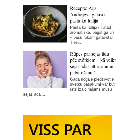
Recepte: Aija
Andrejeva gatavo
pastu kā Itālijā
Pasta kā Itālijā? Tātad
aromātiska, bagātīga un
– pašu rokām gatavota!
Tieši...
Rūpes par sejas ādu
pēc svētkiem – kā veikt
sejas ādas attīrīšanu un
pabarošanu?
Gada nogalē piedzīvotie
svētku pasākumi var būt
īsts izaicinājums mūsu
sejas ādai,...