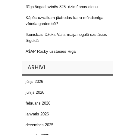
Rīga šogad svinēs 825. dzimšanas dienu
Kāpēc uzvalkam jāatrodas katra mūsdienīga
vīrieša garderobē?
Ikoniskais Džeks Vaits maija nogalē uzstāsies
Siguldā
A$AP Rocky uzstāsies Rīgā
ARHĪVI
jūlijs 2026
jūnijs 2026
februāris 2026
janvāris 2026
decembris 2025