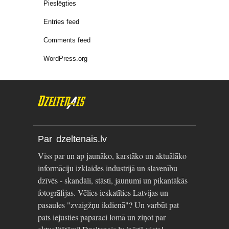
Pieslēgties
Entries feed
Comments feed
WordPress.org
Par dzeltenais.lv
Viss par un ap jaunāko, karstāko un aktuālāko
informāciju izklaides industrijā un slavenību
dzīvēs - skandāli, stāsti, jaunumi un pikantākās
fotogrāfijas. Vēlies ieskatīties Latvijas un
pasaules "zvaigžņu ikdienā"? Un varbūt pat
pats iejusties paparaci lomā un ziņot par