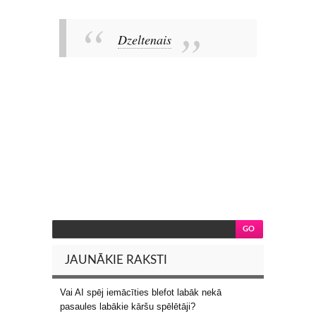
Dzeltenais
JAUNĀKIE RAKSTI
Vai AI spēj iemācīties blefot labāk nekā
pasaules labākie kāršu spēlētāji?