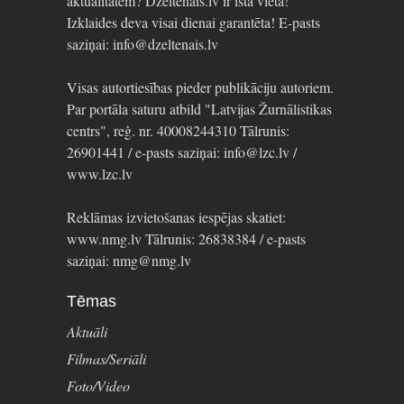
aktualitātēm? Dzeltenais.lv ir īstā vieta!
Izklaides deva visai dienai garantēta! E-pasts
saziņai: info@dzeltenais.lv
Visas autortiesības pieder publikāciju autoriem.
Par portāla saturu atbild "Latvijas Žurnālistikas
centrs", reģ. nr. 40008244310 Tālrunis:
26901441 / e-pasts saziņai: info@lzc.lv /
www.lzc.lv
Reklāmas izvietošanas iespējas skatiet:
www.nmg.lv Tālrunis: 26838384 / e-pasts
saziņai: nmg@nmg.lv
Tēmas
Aktuāli
Filmas/Seriāli
Foto/Video