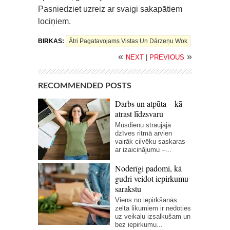
Pasniedziet uzreiz ar svaigi sakapātiem
lociņiem.
BIRKAS:
Ātri Pagatavojams Vistas Un Dārzeņu Wok
«
»
NEXT
|
PREVIOUS
RECOMMENDED POSTS
Darbs un atpūta – kā
atrast līdzsvaru
Mūsdienu straujajā
dzīves ritmā arvien
vairāk cilvēku saskaras
ar izaicinājumu –...
Noderīgi padomi, kā
gudri veidot iepirkumu
sarakstu
Viens no iepirkšanās
zelta likumiem ir nedoties
uz veikalu izsalkušam un
bez iepirkumu...