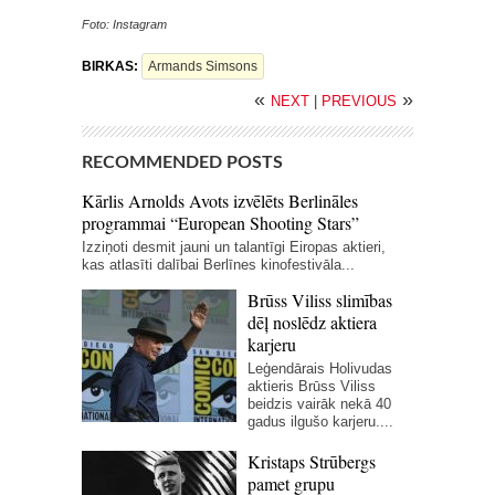
Foto: Instagram
BIRKAS:
Armands Simsons
«
»
NEXT
|
PREVIOUS
RECOMMENDED POSTS
Kārlis Arnolds Avots izvēlēts Berlināles
programmai “European Shooting Stars”
Izziņoti desmit jauni un talantīgi Eiropas aktieri,
kas atlasīti dalībai Berlīnes kinofestivāla...
Brūss Viliss slimības
dēļ noslēdz aktiera
karjeru
Leģendārais Holivudas
aktieris Brūss Viliss
beidzis vairāk nekā 40
gadus ilgušo karjeru....
Kristaps Strūbergs
pamet grupu