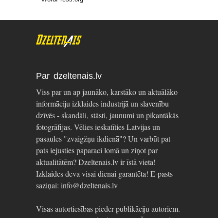
Par dzeltenais.lv
Viss par un ap jaunāko, karstāko un aktuālāko
informāciju izklaides industrijā un slavenību
dzīvēs - skandāli, stāsti, jaunumi un pikantākās
fotogrāfijas. Vēlies ieskatīties Latvijas un
pasaules "zvaigžņu ikdienā"? Un varbūt pat
pats iejusties paparaci lomā un ziņot par
aktualitātēm? Dzeltenais.lv ir īstā vieta!
Izklaides deva visai dienai garantēta! E-pasts
saziņai: info@dzeltenais.lv
Visas autortiesības pieder publikāciju autoriem.