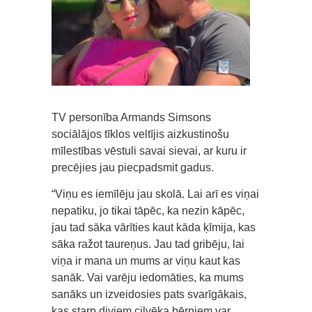
TV personība Armands Simsons
sociālājos tīklos veltījis aizkustinošu
mīlestības vēstuli savai sievai, ar kuru ir
precējies jau piecpadsmit gadus.
“Viņu es iemīlēju jau skolā. Lai arī es viņai
nepatiku, jo tikai tāpēc, ka nezin kāpēc,
jau tad sāka vārīties kaut kāda ķīmija, kas
sāka ražot taureņus. Jau tad gribēju, lai
viņa ir mana un mums ar viņu kaut kas
sanāk. Vai varēju iedomāties, ka mums
sanāks un izveidosies pats svarīgākais,
kas starp diviem cilvēka bērniem var