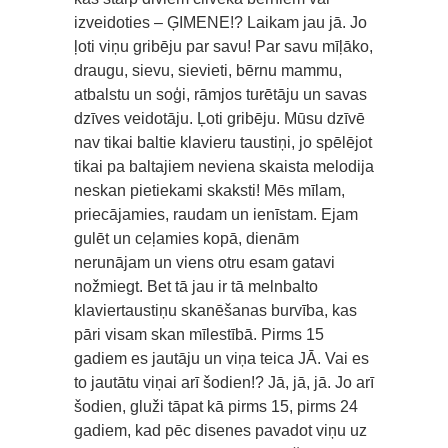
izveidoties – ĢIMENE!? Laikam jau jā. Jo
ļoti viņu gribēju par savu! Par savu mīļāko,
draugu, sievu, sievieti, bērnu mammu,
atbalstu un soģi, rāmjos turētāju un savas
dzīves veidotāju. Ļoti gribēju. Mūsu dzīvē
nav tikai baltie klavieru taustiņi, jo spēlējot
tikai pa baltajiem neviena skaista melodija
neskan pietiekami skaksti! Mēs mīlam,
priecājamies, raudam un ienīstam. Ejam
gulēt un ceļamies kopā, dienām
nerunājam un viens otru esam gatavi
nožmiegt. Bet tā jau ir tā melnbalto
klaviertaustiņu skanēšanas burvība, kas
pāri visam skan mīlestībā. Pirms 15
gadiem es jautāju un viņa teica JĀ. Vai es
to jautātu viņai arī šodien!? Jā, jā, jā. Jo arī
šodien, gluži tāpat kā pirms 15, pirms 24
gadiem, kad pēc disenes pavadot viņu uz