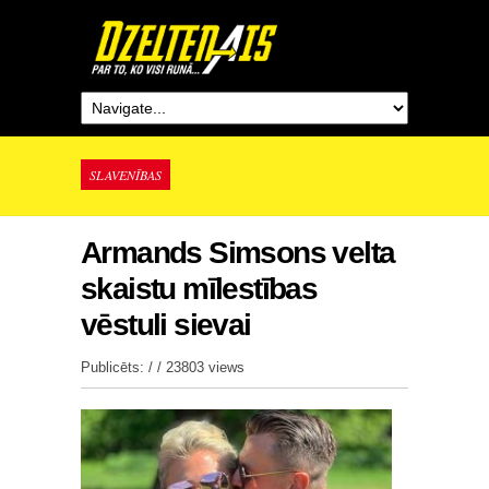
SLAVENĪBAS
Armands Simsons velta
skaistu mīlestības
vēstuli sievai
Publicēts: / /
23803 views