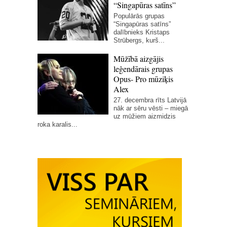
“Singapūras satīns”
Populārās grupas
“Singapūras satīns”
dalībnieks Kristaps
Strūbergs, kurš...
Mūžībā aizgājis
leģendārais grupas
Opus- Pro mūziķis
Alex
27. decembra rīts Latvijā
nāk ar sēru vēsti – miegā
uz mūžiem aizmidzis
roka karalis...