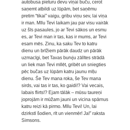
autobusa pieturu devu viņai buču, cerot
saņemt atbildi uz lūpām, bet saņēmu
pretim “tikai” vaigu, gribu viņu sev, lai viņa
ir man. Mīlu Tevi laikam jau par visu vairāk
uz šīs pasaules, jo ar Tevi sākos un esmu
es, ar Tevi man ir tas, kas ir mums, ar Tevi
esam mēs. Zinu, ka saku Tev to katru
dienu un brīžiem pārāk daudz un pārāk
uzmacīgi, bet Tavas burvju zālītes strādā
un liek man Tevi mīlēt, gribēt un sniegties
pēc bučas uz lūpām katru jaunu mīļu
dienu. Še Tev mana roka, še Tev mana
sirds, vai tas ir tas, ko gaidi!? Vai vecais,
labais flirts!? Ejam tālāk – mūsu taureņi
joprojām ir mūžam jauni un vicina spārnus
katru reizi kā pirmo. Mīlu Tevi! Un, lai
dzirkstī šodien, rīt un vienmēr! Ja!” raksta
Simsons.