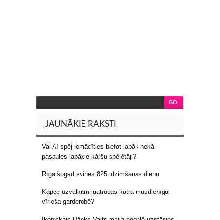
JAUNĀKIE RAKSTI
Vai AI spēj iemācīties blefot labāk nekā
pasaules labākie kāršu spēlētāji?
Rīga šogad svinēs 825. dzimšanas dienu
Kāpēc uzvalkam jāatrodas katra mūsdienīga
vīrieša garderobē?
Ikoniskais Džeks Vaits maija nogalē uzstāsies