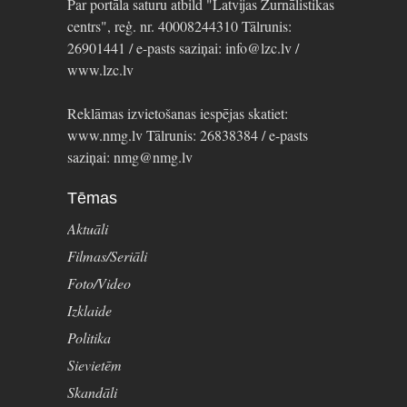
Par portāla saturu atbild "Latvijas Žurnālistikas
centrs", reģ. nr. 40008244310 Tālrunis:
26901441 / e-pasts saziņai: info@lzc.lv /
www.lzc.lv
Reklāmas izvietošanas iespējas skatiet:
www.nmg.lv Tālrunis: 26838384 / e-pasts
saziņai: nmg@nmg.lv
Tēmas
Aktuāli
Filmas/Seriāli
Foto/Video
Izklaide
Politika
Sievietēm
Skandāli