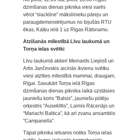
dzimšanas dienas piknika viesi varēs
vērot “slackline” mākslinieku pāreju un
paraugdemonstrējumus no bijušās RTU
ēkas, Kaļķu ielā 1 uz Rīgas Rātsnamu.
Atzīšanās mīlestībā Līvu laukumā un
Torņa ielas svētki
Līvu laukumā aktieri Meinards Liepiņš un
Artis Jančevskis aicinās ikvienu svētku
viesi atzīties mīlestībā mammai, draugam,
Rīgai. Savukārt Torņa ielā Rīgas
dzimšanas dienas piknika laikā uzstāsies
jauniešu koris “Balsis”, jauniešu pūtēju
orķestris “Auseklītis”, Laimis Rācenājs un
“Mariachi Baltica”, kā arī zvanu ansamblis
“Campanella”.
Tāpat piknika ietvaros notiks Torņa ielas