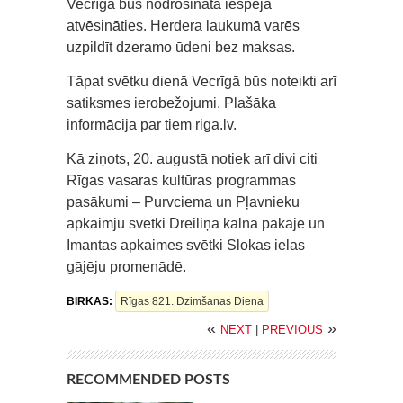
Vecrīgā būs nodrošināta iespēja
atvēsināties. Herdera laukumā varēs
uzpildīt dzeramo ūdeni bez maksas.
Tāpat svētku dienā Vecrīgā būs noteikti arī
satiksmes ierobežojumi. Plašāka
informācija par tiem riga.lv.
Kā ziņots, 20. augustā notiek arī divi citi
Rīgas vasaras kultūras programmas
pasākumi – Purvciema un Pļavnieku
apkaimju svētki Dreiliņa kalna pakājē un
Imantas apkaimes svētki Slokas ielas
gājēju promenādē.
BIRKAS:
Rīgas 821. Dzimšanas Diena
«
»
NEXT
|
PREVIOUS
RECOMMENDED POSTS