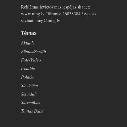
Reklāmas izvietošanas iespējas skatiet:
www.nmg.lv Tālrunis: 26838384 / e-pasts
saziņai: nmg@nmg.lv
Tēmas
Aktuāli
Filmas/Seriāli
Foto/Video
Izklaide
Politika
Sievietēm
Skandāli
Slavenības
Tautas Balss