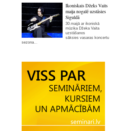
Ikoniskais Džeks Vaits
maija nogalē uzstāsies
Siguldā
30.maijā ar ikoniskā
mūziķa Džeka Vaita
uzstāšanos
sāksies vasaras koncertu
sezona...