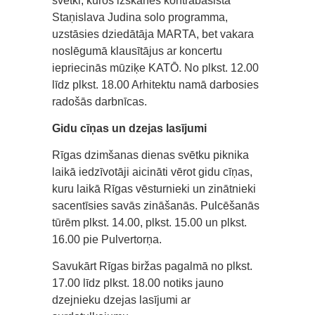
svētki, kuros izskanēs kontrabasista
Staņislava Judina solo programma,
uzstāsies dziedātāja MARTA, bet vakara
noslēgumā klausītājus ar koncertu
iepriecinās mūziķe KATŌ. No plkst. 12.00
līdz plkst. 18.00 Arhitektu namā darbosies
radošās darbnīcas.
Gidu cīņas un dzejas lasījumi
Rīgas dzimšanas dienas svētku piknika
laikā iedzīvotāji aicināti vērot gidu cīņas,
kuru laikā Rīgas vēsturnieki un zinātnieki
sacentīsies savās zināšanās. Pulcēšanās
tūrēm plkst. 14.00, plkst. 15.00 un plkst.
16.00 pie Pulvertorņa.
Savukārt Rīgas biržas pagalmā no plkst.
17.00 līdz plkst. 18.00 notiks jauno
dzejnieku dzejas lasījumi ar