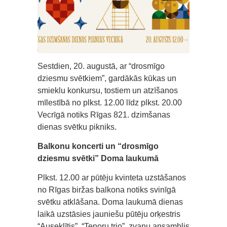
Sestdien, 20. augustā, ar “drosmīgo
dziesmu svētkiem”, gardākās kūkas un
smieklu konkursu, tostiem un atzīšanos
mīlestībā no plkst. 12.00 līdz plkst. 20.00
Vecrīgā notiks Rīgas 821. dzimšanas
dienas svētku pikniks.
Balkonu koncerti un “drosmīgo
dziesmu svētki” Doma laukumā
Plkst. 12.00 ar pūtēju kvinteta uzstāšanos
no Rīgas biržas balkona notiks svinīgā
svētku atklāšana. Doma laukumā dienas
laikā uzstāsies jauniešu pūtēju orķestris
“Auseklītis”, “Tenoru trio”, zvanu ansamblis