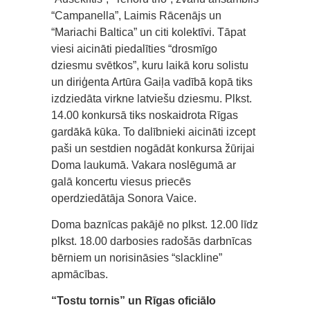
“Campanella”, Laimis Rācenājs un
“Mariachi Baltica” un citi kolektīvi. Tāpat
viesi aicināti piedalīties “drosmīgo
dziesmu svētkos”, kuru laikā koru solistu
un diriģenta Artūra Gaiļa vadībā kopā tiks
izdziedāta virkne latviešu dziesmu. Plkst.
14.00 konkursā tiks noskaidrota Rīgas
gardākā kūka. To dalībnieki aicināti izcept
paši un sestdien nogādāt konkursa žūrijai
Doma laukumā. Vakara noslēgumā ar
galā koncertu viesus priecēs
operdziedātāja Sonora Vaice.
Doma baznīcas pakājē no plkst. 12.00 līdz
plkst. 18.00 darbosies radošās darbnīcas
bērniem un norisināsies “slackline”
apmācības.
“Tostu tornis” un Rīgas oficiālo