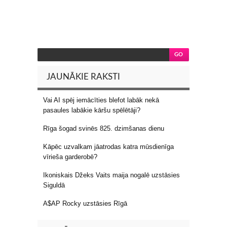
JAUNĀKIE RAKSTI
Vai AI spēj iemācīties blefot labāk nekā
pasaules labākie kāršu spēlētāji?
Rīga šogad svinēs 825. dzimšanas dienu
Kāpēc uzvalkam jāatrodas katra mūsdienīga
vīrieša garderobē?
Ikoniskais Džeks Vaits maija nogalē uzstāsies
Siguldā
A$AP Rocky uzstāsies Rīgā