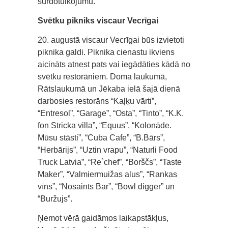
surdotulkojumu.
Svētku pikniks viscaur Vecrīgai
20. augustā viscaur Vecrīgai būs izvietoti
piknika galdi. Piknika cienastu ikviens
aicināts atnest pats vai iegādāties kādā no
svētku restorāniem. Doma laukumā,
Rātslaukumā un Jēkaba ielā šajā dienā
darbosies restorāns “Kaļķu vārti”,
“Entresol”, “Garage”, “Osta”, “Tinto”, “K.K.
fon Stricka villa”, “Equus”, “Kolonāde.
Mūsu stāsti”, “Cuba Cafe”, “B.Bārs”,
“Herbārijs”, “Uztin vrapu”, “Naturli Food
Truck Latvia”, “Re`chef”, “Borščs”, “Taste
Maker”, “Valmiermuižas alus”, “Rankas
vīns”, “Nosaints Bar”, “Bowl digger” un
“Buržujs”.
Ņemot vērā gaidāmos laikapstākļus,