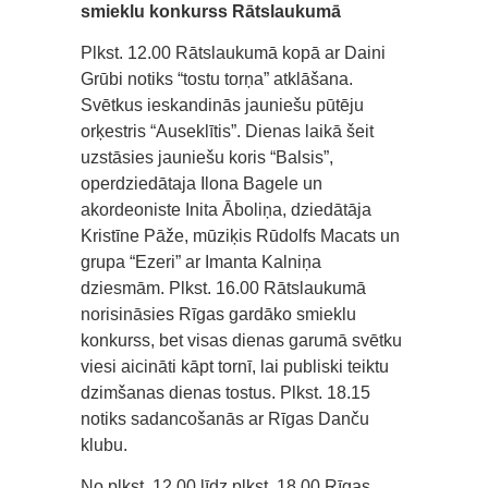
smieklu konkurss Rātslaukumā
Plkst. 12.00 Rātslaukumā kopā ar Daini
Grūbi notiks “tostu torņa” atklāšana.
Svētkus ieskandinās jauniešu pūtēju
orķestris “Auseklītis”. Dienas laikā šeit
uzstāsies jauniešu koris “Balsis”,
operdziedātaja Ilona Bagele un
akordeoniste Inita Āboliņa, dziedātāja
Kristīne Pāže, mūziķis Rūdolfs Macats un
grupa “Ezeri” ar Imanta Kalniņa
dziesmām. Plkst. 16.00 Rātslaukumā
norisināsies Rīgas gardāko smieklu
konkurss, bet visas dienas garumā svētku
viesi aicināti kāpt tornī, lai publiski teiktu
dzimšanas dienas tostus. Plkst. 18.15
notiks sadancošanās ar Rīgas Danču
klubu.
No plkst. 12.00 līdz plkst. 18.00 Rīgas