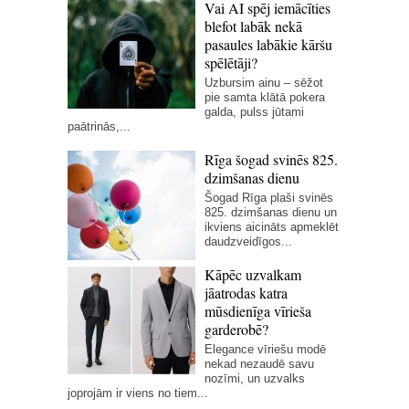
Vai AI spēj iemācīties
blefot labāk nekā
pasaules labākie kāršu
spēlētāji?
Uzbursim ainu – sēžot
pie samta klātā pokera
galda, pulss jūtami
paātrinās,...
Rīga šogad svinēs 825.
dzimšanas dienu
Šogad Rīga plaši svinēs
825. dzimšanas dienu un
ikviens aicināts apmeklēt
daudzveidīgos...
Kāpēc uzvalkam
jāatrodas katra
mūsdienīga vīrieša
garderobē?
Elegance vīriešu modē
nekad nezaudē savu
nozīmi, un uzvalks
joprojām ir viens no tiem...