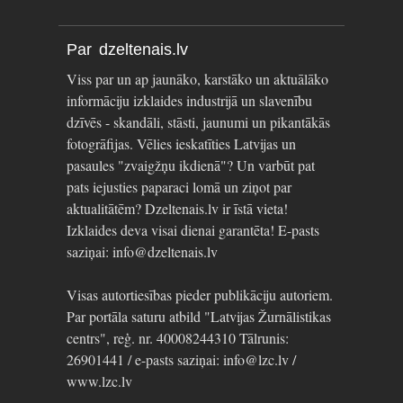
Par dzeltenais.lv
Viss par un ap jaunāko, karstāko un aktuālāko
informāciju izklaides industrijā un slavenību
dzīvēs - skandāli, stāsti, jaunumi un pikantākās
fotogrāfijas. Vēlies ieskatīties Latvijas un
pasaules "zvaigžņu ikdienā"? Un varbūt pat
pats iejusties paparaci lomā un ziņot par
aktualitātēm? Dzeltenais.lv ir īstā vieta!
Izklaides deva visai dienai garantēta! E-pasts
saziņai: info@dzeltenais.lv
Visas autortiesības pieder publikāciju autoriem.
Par portāla saturu atbild "Latvijas Žurnālistikas
centrs", reģ. nr. 40008244310 Tālrunis:
26901441 / e-pasts saziņai: info@lzc.lv /
www.lzc.lv