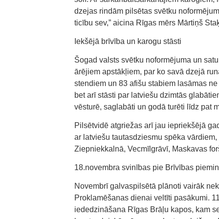
dzejas rindām pilsētas svētku noformēju
ticību sev,” aicina Rīgas mērs Mārtiņš Staķ
Iekšējā brīvība un karogu stāsti
Šogad valsts svētku noformējuma un satura
ārējiem apstākļiem, par ko savā dzejā run
stendiem un 83 afišu stabiem lasāmas ne
bet arī stāsti par latviešu dzimtās glabāt
vēsturē, saglabāti un godā turēti līdz pat
Pilsētvidē atgriežas arī jau iepriekšējā g
ar latviešu tautasdziesmu spēka vārdiem, 
Ziepniekkalnā, Vecmīlgrāvī, Maskavas for
18.novembra svinības pie Brīvības piemi
Novembrī galvaspilsētā plānoti vairāk ne
Proklamēšanas dienai veltīti pasākumi. 11
iededzināšana Rīgas Brāļu kapos, kam se