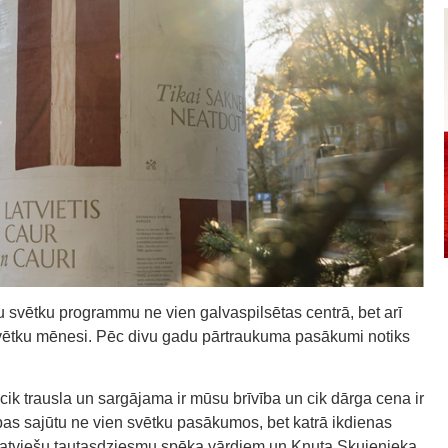
 svētku programmu ne vien galvaspilsētas centrā, bet arī
svētku mēnesi. Pēc divu gadu pārtraukuma pasākumi notiks
 cik trausla un sargājama ir mūsu brīvība un cik dārga cena ir
bas sajūtu ne vien svētku pasākumos, bet katrā ikdienas
 latviešu tautasdziesmu spēka vārdiem un Knuta Skujenieka