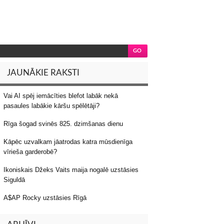
JAUNĀKIE RAKSTI
Vai AI spēj iemācīties blefot labāk nekā
pasaules labākie kāršu spēlētāji?
Rīga šogad svinēs 825. dzimšanas dienu
Kāpēc uzvalkam jāatrodas katra mūsdienīga
vīrieša garderobē?
Ikoniskais Džeks Vaits maija nogalē uzstāsies
Siguldā
A$AP Rocky uzstāsies Rīgā