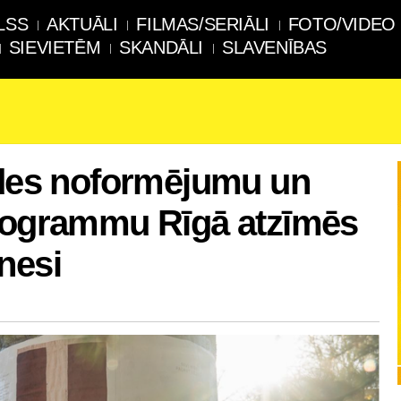
LSS
AKTUĀLI
FILMAS/SERIĀLI
FOTO/VIDEO
SIEVIETĒM
SKANDĀLI
SLAVENĪBAS
ides noformējumu un
programmu Rīgā atzīmēs
nesi