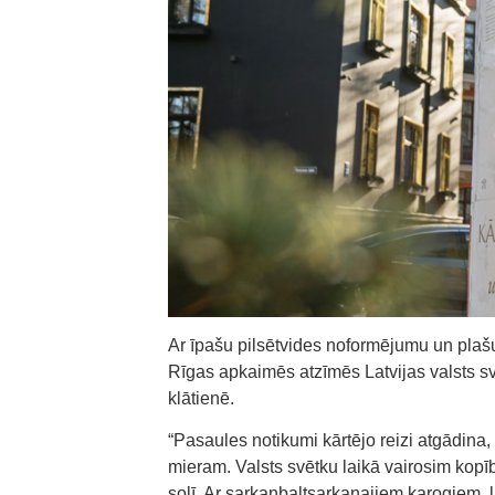
Ar īpašu pilsētvides noformējumu un plašu
Rīgas apkaimēs atzīmēs Latvijas valsts 
klātienē.
“Pasaules notikumi kārtējo reizi atgādina,
mieram. Valsts svētku laikā vairosim kopī
solī. Ar sarkanbaltsarkanajiem karogiem,