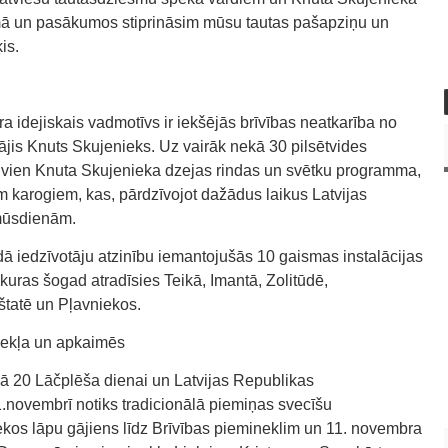
mā un pasākumos stiprināsim mūsu tautas pašapziņu un
is.
 idejiskais vadmotīvs ir iekšējās brīvības neatkarība no
ājis Knuts Skujenieks. Uz vairāk nekā 30 pilsētvides
 vien Knuta Skujenieka dzejas rindas un svētku programma,
iem karogiem, kas, pārdzīvojot dažādus laikus Latvijas
 mūsdienām.
adā iedzīvotāju atzinību iemantojušās 10 gaismas instalācijas
kuras šogad atradīsies Teikā, Imantā, Zolitūdē,
štatē un Pļavniekos.
nekļa un apkaimēs
kā 20 Lāčplēša dienai un Latvijas Republikas
.novembrī notiks tradicionālā piemiņas svecīšu
kos lāpu gājiens līdz Brīvības piemineklim un 11. novembra