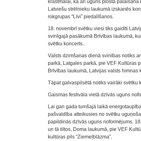
krastmalai, kā arī uguns plosta palaišan
Latviešu strēlnieku laukumā izskanēs kon
rokgrupas “Līvi” piedalīšanos.
18. novembrī svētku viesi tiks gaidīti La
svinīgajā pasākumā Brīvības laukumā, kur 
svētku koncerts.
Valsts dzimšanas dienā svinības notiks ar
parkā, Latgales parkā, pie VEF Kultūras 
Brīvības laukumā, Latvijas valsts himnas
Tāpat galvaspilsētā notiks vairāki svētku 
Gaismas festivāla vietā dzīvās uguns no
Lai gan gada tumšajā laikā energotaupība
pašvaldība atteikusies no svētku uguņoš
papildinās dzīvās uguns noformējums. 18.
un tā tiltos, Doma laukumā, pie VEF Kultūr
kultūras pils “Ziemeļblāzma”.