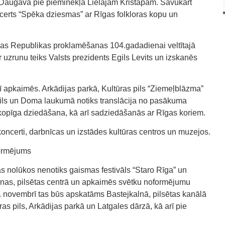
a Daugavā pie pieminekļa Lielajam Kristapam. Savukārt
certs “Spēka dziesmas” ar Rīgas folkloras kopu un
tvijas Republikas proklamēšanas 104.gadadienai veltītajā
uzrunu teiks Valsts prezidents Egils Levits un izskanēs
ī apkaimēs. Arkādijas parkā, Kultūras pils “Ziemeļblāzma”
pils un Doma laukumā notiks translācija no pasākuma
 kopīga dziedāšana, kā arī sadziedāšanās ar Rīgas koriem.
koncerti, darbnīcas un izstādes kultūras centros un muzejos.
formējums
s nolūkos nenotiks gaismas festivāls “Staro Rīga” un
anas, pilsētas centrā un apkaimēs svētku noformējumu
 novembrī tas būs apskatāms Bastejkalnā, pilsētas kanālā
as pils, Arkādijas parkā un Latgales dārzā, kā arī pie