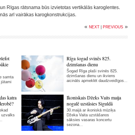
n Rīgas rātsnama būs izvietotas vertikālās karoglentes.
nās arī vairākas karogkonstrukcijas.
«
»
NEXT
|
PREVIOUS
blefot
Rīga šogad svinēs 825.
bākie
dzimšanas dienu
Šogad Rīga plaši svinēs 825.
dzimšanas dienu un ikviens
ie samta
aicināts apmeklēt daudzveidīgos...
 jūtami
das katra
Ikoniskais Džeks Vaits maija
derobē?
nogalē uzstāsies Siguldā
nekad
30.maijā ar ikoniskā mūziķa
 uzvalks
Džeka Vaita uzstāšanos
..
sāksies vasaras koncertu
sezona...