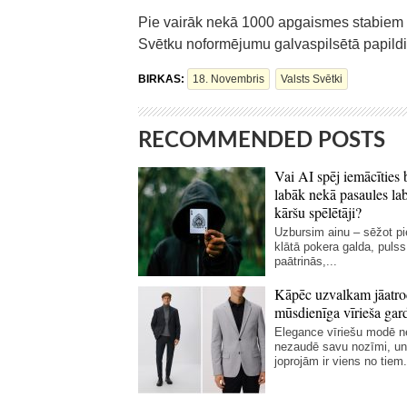
Pie vairāk nekā 1000 apgaismes stabiem u
Svētku noformējumu galvaspilsētā papildi
BIRKAS:
18. Novembris
Valsts Svētki
RECOMMENDED POSTS
Vai AI spēj iemācīties 
labāk nekā pasaules la
kāršu spēlētāji?
Uzbursim ainu – sēžot p
klātā pokera galda, pulss
paātrinās,...
Kāpēc uzvalkam jāatro
mūsdienīga vīrieša gar
Elegance vīriešu modē 
nezaudē savu nozīmi, un
joprojām ir viens no tiem.