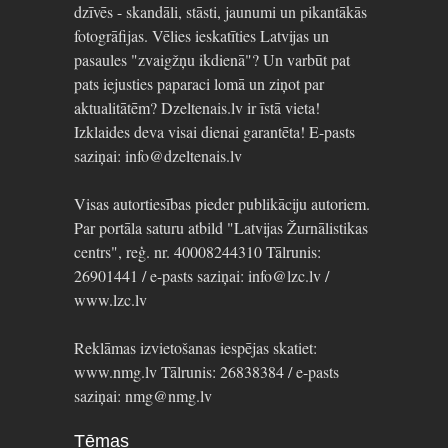
dzīvēs - skandāli, stāsti, jaunumi un pikantākās
fotogrāfijas. Vēlies ieskatīties Latvijas un
pasaules "zvaigžņu ikdienā"? Un varbūt pat
pats iejusties paparaci lomā un ziņot par
aktualitātēm? Dzeltenais.lv ir īstā vieta!
Izklaides deva visai dienai garantēta! E-pasts
saziņai: info@dzeltenais.lv
Visas autortiesības pieder publikāciju autoriem.
Par portāla saturu atbild "Latvijas Žurnālistikas
centrs", reģ. nr. 40008244310 Tālrunis:
26901441 / e-pasts saziņai: info@lzc.lv /
www.lzc.lv
Reklāmas izvietošanas iespējas skatiet:
www.nmg.lv Tālrunis: 26838384 / e-pasts
saziņai: nmg@nmg.lv
Tēmas