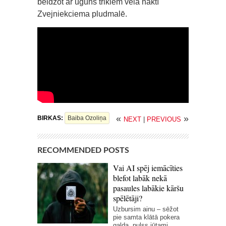
beidzot ar uguns trikiem vēlā naktī
Zvejniekciema pludmalē.
«
»
BIRKAS:
Baiba Ozoliņa
NEXT
|
PREVIOUS
RECOMMENDED POSTS
Vai AI spēj iemācīties
blefot labāk nekā
pasaules labākie kāršu
spēlētāji?
Uzbursim ainu – sēžot
pie samta klātā pokera
galda, pulss jūtami