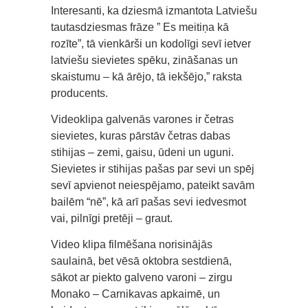
Interesanti, ka dziesmā izmantota Latviešu
tautasdziesmas frāze ” Es meitiņa kā
rozīte”, tā vienkārši un kodolīgi sevī ietver
latviešu sievietes spēku, zināšanas un
skaistumu – kā ārējo, tā iekšējo,” raksta
producents.
Videoklipa galvenās varones ir četras
sievietes, kuras pārstāv četras dabas
stihijas – zemi, gaisu, ūdeni un uguni.
Sievietes ir stihijas pašas par sevi un spēj
sevī apvienot neiespējamo, pateikt savām
bailēm “nē”, kā arī pašas sevi iedvesmot
vai, pilnīgi pretēji – graut.
Video klipa filmēšana norisinājās
saulainā, bet vēsā oktobra sestdienā,
sākot ar piekto galveno varoni – zirgu
Monako – Carnikavas apkaimē, un