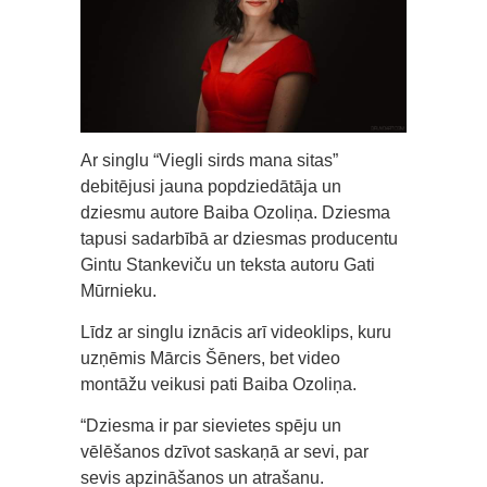
Ar singlu “Viegli sirds mana sitas”
debitējusi jauna popdziedātāja un
dziesmu autore Baiba Ozoliņa. Dziesma
tapusi sadarbībā ar dziesmas producentu
Gintu Stankeviču un teksta autoru Gati
Mūrnieku.
Līdz ar singlu iznācis arī videoklips, kuru
uzņēmis Mārcis Šēners, bet video
montāžu veikusi pati Baiba Ozoliņa.
“Dziesma ir par sievietes spēju un
vēlēšanos dzīvot saskaņā ar sevi, par
sevis apzināšanos un atrašanu.