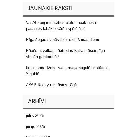
JAUNĀKIE RAKSTI
Vai AI spēj iemācīties blefot labāk nekā
pasaules labākie kāršu spēlētāji?
Rīga šogad svinēs 825. dzimšanas dienu
Kāpēc uzvalkam jāatrodas katra mūsdienīga
vīrieša garderobē?
Ikoniskais Džeks Vaits maija nogalē uzstāsies
Siguldā
A$AP Rocky uzstāsies Rīgā
ARHĪVI
jūlijs 2026
jūnijs 2026