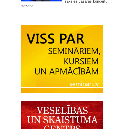
sāksies vasaras koncertu
sezona...