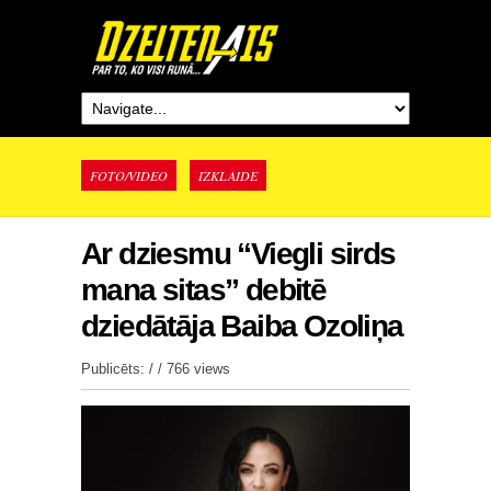
FOTO/VIDEO
IZKLAIDE
Ar dziesmu “Viegli sirds
mana sitas” debitē
dziedātāja Baiba Ozoliņa
Publicēts: / /
766 views