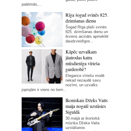
paātrinās,...
Rīga šogad svinēs 825.
dzimšanas dienu
Šogad Rīga plaši svinēs
825. dzimšanas dienu un
ikviens aicināts apmeklēt
daudzveidīgos...
Kāpēc uzvalkam
jāatrodas katra
mūsdienīga vīrieša
garderobē?
Elegance vīriešu modē
nekad nezaudē savu
nozīmi, un uzvalks
joprojām ir viens no tiem...
Ikoniskais Džeks Vaits
maija nogalē uzstāsies
Siguldā
30.maijā ar ikoniskā
mūziķa Džeka Vaita
uzstāšanos