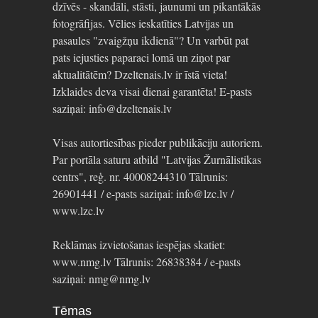
dzīvēs - skandāli, stāsti, jaunumi un pikantākās
fotogrāfijas. Vēlies ieskatīties Latvijas un
pasaules "zvaigžņu ikdienā"? Un varbūt pat
pats iejusties paparaci lomā un ziņot par
aktualitātēm? Dzeltenais.lv ir īstā vieta!
Izklaides deva visai dienai garantēta! E-pasts
saziņai: info@dzeltenais.lv
Visas autortiesības pieder publikāciju autoriem.
Par portāla saturu atbild "Latvijas Žurnālistikas
centrs", reģ. nr. 40008244310 Tālrunis:
26901441 / e-pasts saziņai: info@lzc.lv /
www.lzc.lv
Reklāmas izvietošanas iespējas skatiet:
www.nmg.lv Tālrunis: 26838384 / e-pasts
saziņai: nmg@nmg.lv
Tēmas