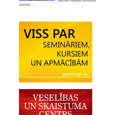
sāksies vasaras koncertu
sezona...