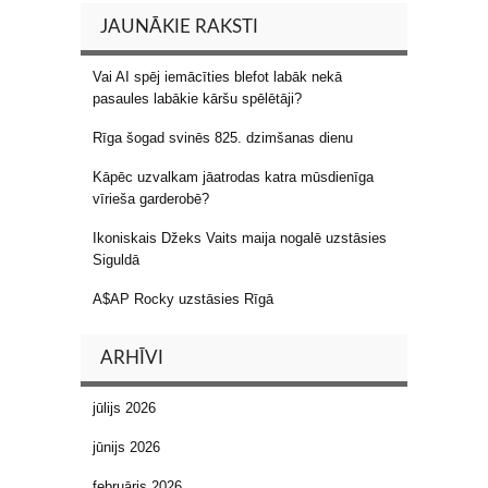
JAUNĀKIE RAKSTI
Vai AI spēj iemācīties blefot labāk nekā
pasaules labākie kāršu spēlētāji?
Rīga šogad svinēs 825. dzimšanas dienu
Kāpēc uzvalkam jāatrodas katra mūsdienīga
vīrieša garderobē?
Ikoniskais Džeks Vaits maija nogalē uzstāsies
Siguldā
A$AP Rocky uzstāsies Rīgā
ARHĪVI
jūlijs 2026
jūnijs 2026
februāris 2026