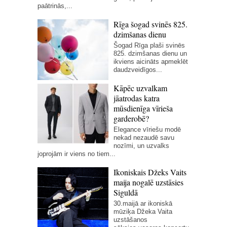
paātrinās,...
Rīga šogad svinēs 825.
dzimšanas dienu
Šogad Rīga plaši svinēs
825. dzimšanas dienu un
ikviens aicināts apmeklēt
daudzveidīgos...
Kāpēc uzvalkam
jāatrodas katra
mūsdienīga vīrieša
garderobē?
Elegance vīriešu modē
nekad nezaudē savu
nozīmi, un uzvalks
joprojām ir viens no tiem...
Ikoniskais Džeks Vaits
maija nogalē uzstāsies
Siguldā
30.maijā ar ikoniskā
mūziķa Džeka Vaita
uzstāšanos