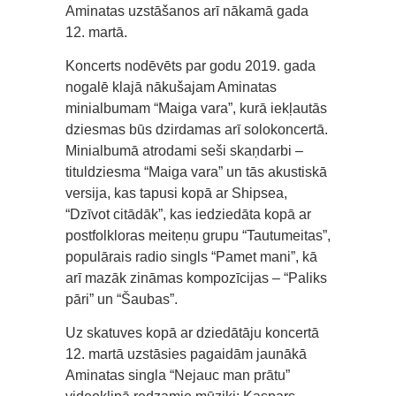
Aminatas uzstāšanos arī nākamā gada
12. martā.
Koncerts nodēvēts par godu 2019. gada
nogalē klajā nākušajam Aminatas
minialbumam “Maiga vara”, kurā iekļautās
dziesmas būs dzirdamas arī solokoncertā.
Minialbumā atrodami seši skaņdarbi –
tituldziesma “Maiga vara” un tās akustiskā
versija, kas tapusi kopā ar Shipsea,
“Dzīvot citādāk”, kas iedziedāta kopā ar
postfolkloras meiteņu grupu “Tautumeitas”,
populārais radio singls “Pamet mani”, kā
arī mazāk zināmas kompozīcijas – “Paliks
pāri” un “Šaubas”.
Uz skatuves kopā ar dziedātāju koncertā
12. martā uzstāsies pagaidām jaunākā
Aminatas singla “Nejauc man prātu”