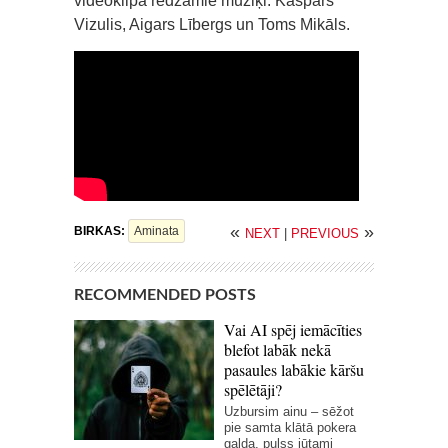
videoklipā redzamie mūziķi: Kaspars
Vizulis, Aigars Lībergs un Toms Mikāls.
«
»
BIRKAS:
Aminata
NEXT
|
PREVIOUS
RECOMMENDED POSTS
Vai AI spēj iemācīties
blefot labāk nekā
pasaules labākie kāršu
spēlētāji?
Uzbursim ainu – sēžot
pie samta klātā pokera
galda, pulss jūtami