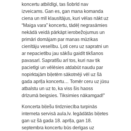
koncertu atbildīgi, tas šobrīd nav
izveicams. Gan es, gan mana komanda
ciena un mīl klausītājus, kuri vēlas nākt uz
“Maiga vara” koncertu, tādēļ negrasāmies
nekādā veidā pārkāpt ierobežojumus un
primāri domājam par manas mūzikas
cienītāju veselību. Ļoti ceru uz sapratni un
ar nepacietību jau sākšu gaidīt tikšanos
pavasarī. Sapratīšu arī tos, kuri nav tik
pacietīgi un vēlēsies atdabūt naudu par
nopirktajām biļetēm sākotnēji vēl uz šā
gada aprīļa koncertu… Tomēr ceru uz jūsu
atbalstu un uz to, ka viss šis haoss
drīzumā beigsies. Tiksimies nākamgad!”
Koncerta biļešu tirdzniecība turpinās
interneta servisā aula.lv. Iegādātās biļetes
gan uz šā gada 18. aprīļa, gan 18.
septembra koncertu būs derīgas uz