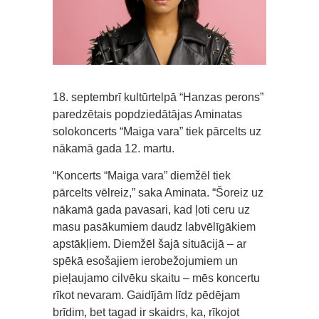
18. septembrī kultūrtelpā “Hanzas perons”
paredzētais popdziedātājas Aminatas
solokoncerts “Maiga vara” tiek pārcelts uz
nākamā gada 12. martu.
“Koncerts “Maiga vara” diemžēl tiek
pārcelts vēlreiz,” saka Aminata. “Šoreiz uz
nākamā gada pavasari, kad ļoti ceru uz
masu pasākumiem daudz labvēlīgākiem
apstākļiem. Diemžēl šajā situācijā – ar
spēkā esošajiem ierobežojumiem un
pieļaujamo cilvēku skaitu – mēs koncertu
rīkot nevaram. Gaidījām līdz pēdējam
brīdim, bet tagad ir skaidrs, ka, rīkojot