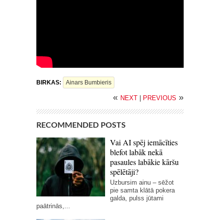
BIRKAS:
Ainars Bumbieris
«
»
NEXT
|
PREVIOUS
RECOMMENDED POSTS
Vai AI spēj iemācīties
blefot labāk nekā
pasaules labākie kāršu
spēlētāji?
Uzbursim ainu – sēžot
pie samta klātā pokera
galda, pulss jūtami
paātrinās,...