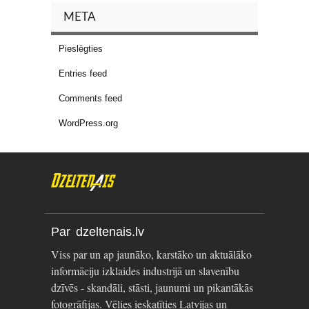
META
Pieslēgties
Entries feed
Comments feed
WordPress.org
Par dzeltenais.lv
Viss par un ap jaunāko, karstāko un aktuālāko
informāciju izklaides industrijā un slavenību
dzīvēs - skandāli, stāsti, jaunumi un pikantākās
fotogrāfijas. Vēlies ieskatīties Latvijas un