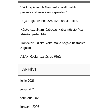
Vai AI spēj iemācīties blefot labāk nekā
pasaules labākie kāršu spēlētāji?
Rīga šogad svinēs 825. dzimšanas dienu
Kāpēc uzvalkam jāatrodas katra mūsdienīga
vīrieša garderobē?
Ikoniskais Džeks Vaits maija nogalē uzstāsies
Siguldā
A$AP Rocky uzstāsies Rīgā
ARHĪVI
jūlijs 2026
jūnijs 2026
februāris 2026
janvāris 2026