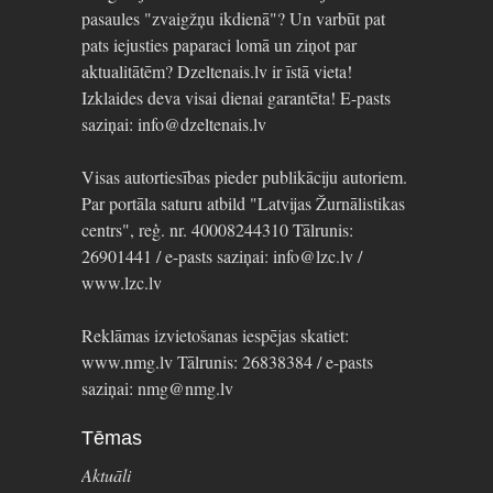
pasaules "zvaigžņu ikdienā"? Un varbūt pat
pats iejusties paparaci lomā un ziņot par
aktualitātēm? Dzeltenais.lv ir īstā vieta!
Izklaides deva visai dienai garantēta! E-pasts
saziņai: info@dzeltenais.lv
Visas autortiesības pieder publikāciju autoriem.
Par portāla saturu atbild "Latvijas Žurnālistikas
centrs", reģ. nr. 40008244310 Tālrunis:
26901441 / e-pasts saziņai: info@lzc.lv /
www.lzc.lv
Reklāmas izvietošanas iespējas skatiet:
www.nmg.lv Tālrunis: 26838384 / e-pasts
saziņai: nmg@nmg.lv
Tēmas
Aktuāli