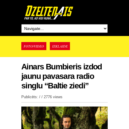
FOTO/VIDEO
IZKLAIDE
Ainars Bumbieris izdod
jaunu pavasara radio
singlu “Baltie ziedi”
Publicēts: / /
2776 views