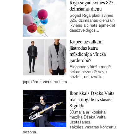
Rīga šogad svinēs 825.
dzimšanas dienu
Šogad Rīga plaši svinēs
825. dzimšanas dienu un
ikviens aicināts apmeklēt
daudzveidīgos...
Kāpēc uzvalkam
jāatrodas katra
mūsdienīga vīrieša
garderobē?
Elegance vīriešu modē
nekad nezaudē savu
nozīmi, un uzvalks
joprojām ir viens no tiem...
Ikoniskais Džeks Vaits
maija nogalē uzstāsies
Siguldā
30.maijā ar ikoniskā
mūziķa Džeka Vaita
uzstāšanos
sāksies vasaras koncertu
sezona...