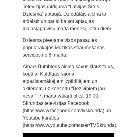
Televīzijas raidījuma “Latvijas Sirds
Dziesma” aptaujā. Dziedātājs aicina to
atbalstīt un par to balsot aptaujas
mājaslapā visu marta mēnesi, katru dienu.
Dziesma pieejama visos pasaules
populārākajos Mūzikas straumēšanas
servisos no 8. marta.
Ainars Bumbieris aicina savus klausītājus,
kopā ar Kuldīgas rajona
atpazīstamākajiem izpildītājiem un
aktieriem, uz koncertu “Bez viņiem jau
nevar”, 7. marta vakarā plkst. 19:00,
Skrundas televīzijas Facebook
(https://www.facebook.com/tvskrunda) un
Youtube kanālos
(https://www.youtube.com/user/TVSkrunda).