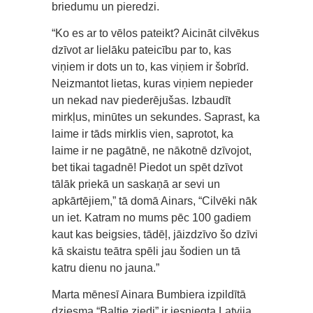
briedumu un pieredzi.
“Ko es ar to vēlos pateikt? Aicināt cilvēkus
dzīvot ar lielāku pateicību par to, kas
viņiem ir dots un to, kas viņiem ir šobrīd.
Neizmantot lietas, kuras viņiem nepieder
un nekad nav piederējušas. Izbaudīt
mirkļus, minūtes un sekundes. Saprast, ka
laime ir tāds mirklis vien, saprotot, ka
laime ir ne pagātnē, ne nākotnē dzīvojot,
bet tikai tagadnē! Piedot un spēt dzīvot
tālāk priekā un saskaņā ar sevi un
apkārtējiem,” tā domā Ainars, “Cilvēki nāk
un iet. Katram no mums pēc 100 gadiem
kaut kas beigsies, tādēļ, jāizdzīvo šo dzīvi
kā skaistu teātra spēli jau šodien un tā
katru dienu no jauna.”
Marta mēnesī Ainara Bumbiera izpildītā
dziesma “Baltie ziedi” ir iesniegta Latvija