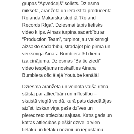
grupas “Apvedceļš” solists. Dziesma
miksēta, aranžēta un ierakstīta producenta
Rolanda Makarska studijā “Roland
Records Rīga”. Dziesmai tapis lielisks
video klips. Ainars turpina sadarbību ar
“Production Team”, turpinot jau veiksmīgi
aizsākto sadarbību, strādājot pie pirmā un
veiksmīgā Ainara Bumbiera 30 dienu
izaicinājuma. Dziesmas “Baltie ziedi”
video iespējams noskatīties Ainara
Bumbiera oficiālajā Youtube kanālā!
Dziesma aranžēta un veidota valša ritmā,
stāsta par attiecībām un mīlestību –
skaistā vieglā veidā, kurā pats dziedātājas
atzīst, izskan viņa paša dzīves un
pieredzēto attiecību sajūtas. Katrs gads un
katras attiecības piešķir dzīvei arvien
lielāku un lielāku nozīmi un iegūstamu