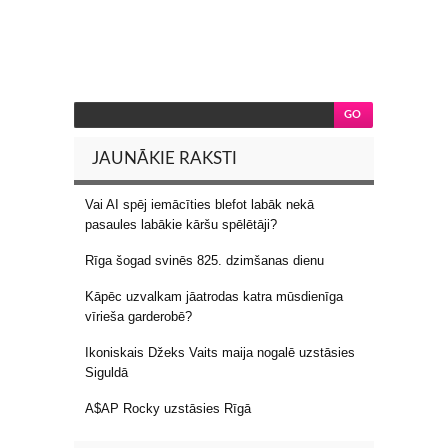
JAUNĀKIE RAKSTI
Vai AI spēj iemācīties blefot labāk nekā
pasaules labākie kāršu spēlētāji?
Rīga šogad svinēs 825. dzimšanas dienu
Kāpēc uzvalkam jāatrodas katra mūsdienīga
vīrieša garderobē?
Ikoniskais Džeks Vaits maija nogalē uzstāsies
Siguldā
A$AP Rocky uzstāsies Rīgā