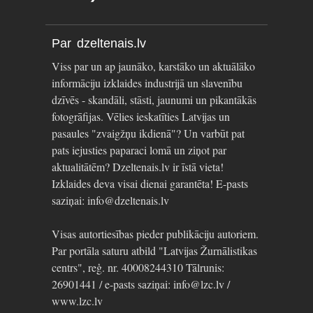
Par dzeltenais.lv
Viss par un ap jaunāko, karstāko un aktuālāko
informāciju izklaides industrijā un slavenību
dzīvēs - skandāli, stāsti, jaunumi un pikantākās
fotogrāfijas. Vēlies ieskatīties Latvijas un
pasaules "zvaigžņu ikdienā"? Un varbūt pat
pats iejusties paparaci lomā un ziņot par
aktualitātēm? Dzeltenais.lv ir īstā vieta!
Izklaides deva visai dienai garantēta! E-pasts
saziņai: info@dzeltenais.lv
Visas autortiesības pieder publikāciju autoriem.
Par portāla saturu atbild "Latvijas Žurnālistikas
centrs", reģ. nr. 40008244310 Tālrunis:
26901441 / e-pasts saziņai: info@lzc.lv /
www.lzc.lv