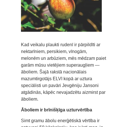
Kad veikalu plaukti rudenī ir pārpildīti ar
nektarīniem, persikiem, vīnogām,
melonēm un arbūziem, mēs mēdzam paiet
garām mūsu vietējiem superaugļiem —
āboliem. Šajā rakstā nacionālais
mazumtirgotājs ELVI kopā ar uztura
speciālisti un pavāri Jevgēniju Jansoni
atgādinās, kāpēc nevajadzētu aizmirst par
āboliem.
Āboliem ir brīnišķīga uzturvērtība
Simt gramu ābolu enerģētiskā vērtība ir