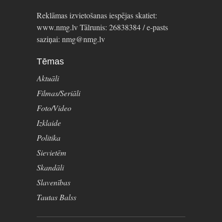
Reklāmas izvietošanas iespējas skatiet:
www.nmg.lv Tālrunis: 26838384 / e-pasts
saziņai: nmg@nmg.lv
Tēmas
Aktuāli
Filmas/Seriāli
Foto/Video
Izklaide
Politika
Sievietēm
Skandāli
Slavenības
Tautas Balss