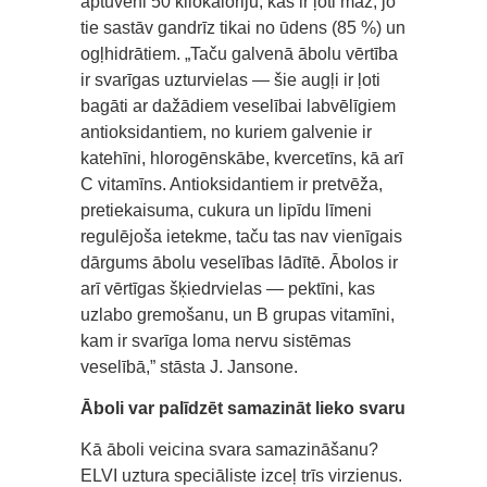
aptuveni 50 kilokaloriju, kas ir ļoti maz, jo
tie sastāv gandrīz tikai no ūdens (85 %) un
ogļhidrātiem. „Taču galvenā ābolu vērtība
ir svarīgas uzturvielas — šie augļi ir ļoti
bagāti ar dažādiem veselībai labvēlīgiem
antioksidantiem, no kuriem galvenie ir
katehīni, hlorogēnskābe, kvercetīns, kā arī
C vitamīns. Antioksidantiem ir pretvēža,
pretiekaisuma, cukura un lipīdu līmeni
regulējoša ietekme, taču tas nav vienīgais
dārgums ābolu veselības lādītē. Ābolos ir
arī vērtīgas šķiedrvielas — pektīni, kas
uzlabo gremošanu, un B grupas vitamīni,
kam ir svarīga loma nervu sistēmas
veselībā,” stāsta J. Jansone.
Āboli var palīdzēt samazināt lieko svaru
Kā āboli veicina svara samazināšanu?
ELVI uztura speciāliste izceļ trīs virzienus.