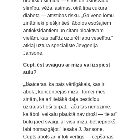
hronisku slimību — sirds un asinsvadu
slimību, vēža, astmas, otrā tipa cukura
diabēta — attīstības risku. „Galveno lomu
zinātnieki piešķir tieši ābolos esošajiem
antioksidantiem un citām bioaktīvām
vielām, kas palīdz uzturēt labu veselību,”
atklāj uztura speciāliste Jevgēnija
Jansone.
Cept, ēst svaigus ar mizu vai izspiest
sulu?
„Jāatceras, ka pats vērtīgākais, kas ir
ābolā, koncentrējas mizā. Tomēr mēs
zinām, ka arī lielākā daļa pesticīdu
uzkrājas tieši turpat. Taču tas nenozīmē,
ka āboli veikalu plauktā nav droši — tie arī
būtu jāēd svaigi, ar visu mizu, bet iepriekš
labi nomazgājot,” iesaka J. Jansone.
Cepts ābols arī ir ļoti vērtīgs — cepšanas