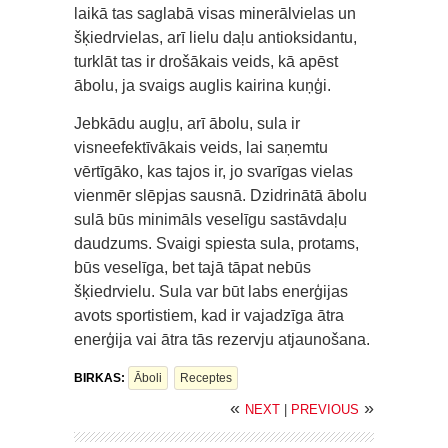
laikā tas saglabā visas minerālvielas un
šķiedrvielas, arī lielu daļu antioksidantu,
turklāt tas ir drošākais veids, kā apēst
ābolu, ja svaigs auglis kairina kuņģi.
Jebkādu augļu, arī ābolu, sula ir
visneefektīvākais veids, lai saņemtu
vērtīgāko, kas tajos ir, jo svarīgas vielas
vienmēr slēpjas sausnā. Dzidrinātā ābolu
sulā būs minimāls veselīgu sastāvdaļu
daudzums. Svaigi spiesta sula, protams,
būs veselīga, bet tajā tāpat nebūs
šķiedrvielu. Sula var būt labs enerģijas
avots sportistiem, kad ir vajadzīga ātra
enerģija vai ātra tās rezervju atjaunošana.
BIRKAS:
Āboli
Receptes
«
»
NEXT
|
PREVIOUS