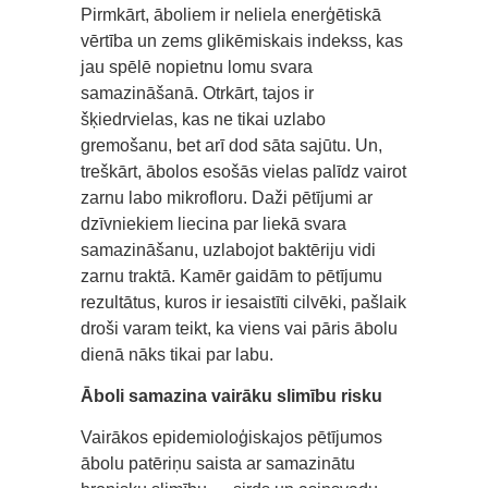
Pirmkārt, āboliem ir neliela enerģētiskā
vērtība un zems glikēmiskais indekss, kas
jau spēlē nopietnu lomu svara
samazināšanā. Otrkārt, tajos ir
šķiedrvielas, kas ne tikai uzlabo
gremošanu, bet arī dod sāta sajūtu. Un,
treškārt, ābolos esošās vielas palīdz vairot
zarnu labo mikrofloru. Daži pētījumi ar
dzīvniekiem liecina par liekā svara
samazināšanu, uzlabojot baktēriju vidi
zarnu traktā. Kamēr gaidām to pētījumu
rezultātus, kuros ir iesaistīti cilvēki, pašlaik
droši varam teikt, ka viens vai pāris ābolu
dienā nāks tikai par labu.
Āboli samazina vairāku slimību risku
Vairākos epidemioloģiskajos pētījumos
ābolu patēriņu saista ar samazinātu