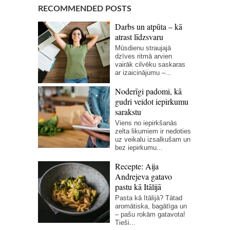
RECOMMENDED POSTS
Darbs un atpūta – kā
atrast līdzsvaru
Mūsdienu straujajā
dzīves ritmā arvien
vairāk cilvēku saskaras
ar izaicinājumu –...
Noderīgi padomi, kā
gudri veidot iepirkumu
sarakstu
Viens no iepirkšanās
zelta likumiem ir nedoties
uz veikalu izsalkušam un
bez iepirkumu...
Recepte: Aija
Andrejeva gatavo
pastu kā Itālijā
Pasta kā Itālijā? Tātad
aromātiska, bagātīga un
– pašu rokām gatavota!
Tieši...