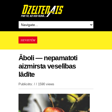
SIEVIETĒM
Āboli — nepamatoti
aizmirsta veselības
lādīte
Publicēts: / /
1590 views