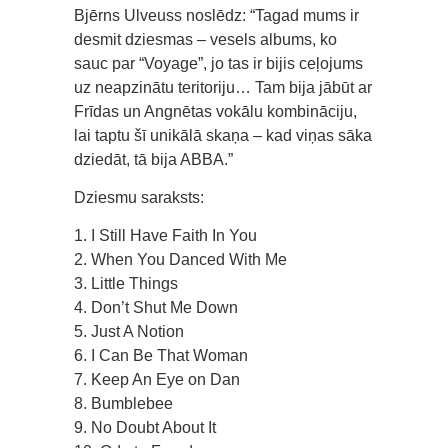
Bjērns Ulveuss noslēdz: “Tagad mums ir
desmit dziesmas – vesels albums, ko
sauc par “Voyage”, jo tas ir bijis ceļojums
uz neapzinātu teritoriju… Tam bija jābūt ar
Frīdas un Angnētas vokālu kombināciju,
lai taptu šī unikālā skaņa – kad viņas sāka
dziedāt, tā bija ABBA.”
Dziesmu saraksts:
1. I Still Have Faith In You
2. When You Danced With Me
3. Little Things
4. Don’t Shut Me Down
5. Just A Notion
6. I Can Be That Woman
7. Keep An Eye on Dan
8. Bumblebee
9. No Doubt About It