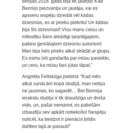
sesijas 2018. gadā bija tik jautras! Kad
Bennijs piezvanīja un jautāja, vai es
apsveru iespēju dziedāt vēl kādas
dziesmas, es ar prieku piekritu! Un kādas
bija šīs dziesmas!! Visu manu cieņu un
mīlestību šiem ārkārtīgi talantīgajiem,
patiesi ģeniālajiem dziesmu autoriem!
Man bija liels prieks atkal strādāt ar grupu.
Es esmu ļoti gandarīta par mūsu paveikto,
un ceru, ka mūsu fani jūtas tāpat.”
Angnēta Feltskūga piebilst: “Kad mēs
atkal sanācām kopā studijā, man nebija
ne jausmas, ko sagaidīt… Bet Bennija
ierakstu studija ir tik draudzīga un droša
vide, un, pašai nemanot, es patiešām
izbaudīju sev apkārt notiekošo! Nespēju
noticēt, ka beidzot ir pienācis brīdis
dalīties tajā ar pasauli!”