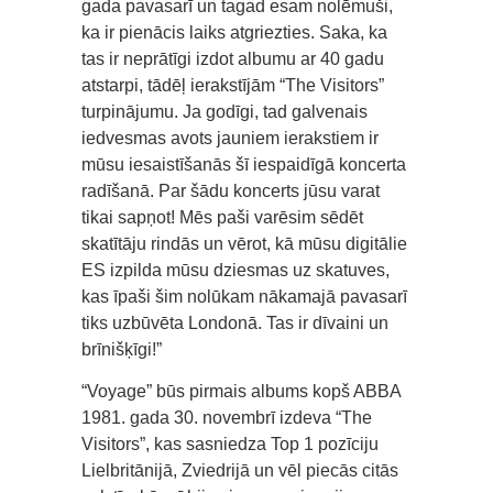
gada pavasarī un tagad esam nolēmuši,
ka ir pienācis laiks atgriezties. Saka, ka
tas ir neprātīgi izdot albumu ar 40 gadu
atstarpi, tādēļ ierakstījām “The Visitors”
turpinājumu. Ja godīgi, tad galvenais
iedvesmas avots jauniem ierakstiem ir
mūsu iesaistīšanās šī iespaidīgā koncerta
radīšanā. Par šādu koncerts jūsu varat
tikai sapņot! Mēs paši varēsim sēdēt
skatītāju rindās un vērot, kā mūsu digitālie
ES izpilda mūsu dziesmas uz skatuves,
kas īpaši šim nolūkam nākamajā pavasarī
tiks uzbūvēta Londonā. Tas ir dīvaini un
brīnišķīgi!”
“Voyage” būs pirmais albums kopš ABBA
1981. gada 30. novembrī izdeva “The
Visitors”, kas sasniedza Top 1 pozīciju
Lielbritānijā, Zviedrijā un vēl piecās citās