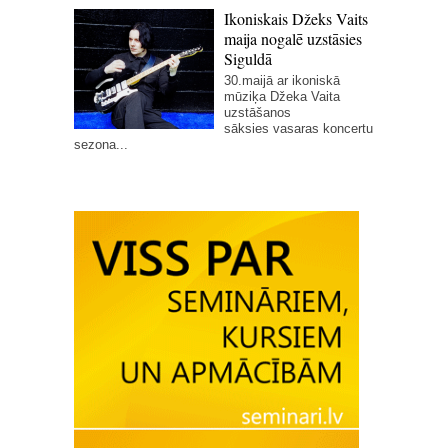
Ikoniskais Džeks Vaits
maija nogalē uzstāsies
Siguldā
30.maijā ar ikoniskā
mūziķa Džeka Vaita
uzstāšanos
sāksies vasaras koncertu
sezona...