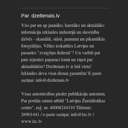
Par dzeltenais.lv
Viss par un ap jaunāko, karstāko un aktuālāko
informāciju izklaides industrijā un slavenību
dzīvēs - skandāli, stāsti, jaunumi un pikantākās
fotogrāfijas. Vēlies ieskatīties Latvijas un
pasaules "zvaigžņu ikdienā"? Un varbūt pat
pats iejusties paparaci lomā un ziņot par
aktualitātēm? Dzeltenais.lv ir īstā vieta!
Izklaides deva visai dienai garantēta! E-pasts
saziņai: info@dzeltenais.lv
Visas autortiesības pieder publikāciju autoriem.
Par portāla saturu atbild "Latvijas Žurnālistikas
centrs", reģ. nr. 40008244310 Tālrunis:
26901441 / e-pasts saziņai: info@lzc.lv /
www.lzc.lv