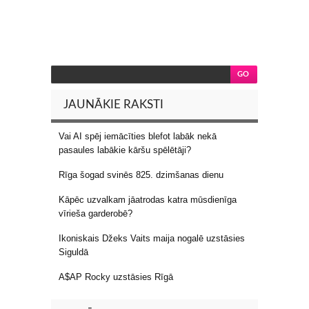
JAUNĀKIE RAKSTI
Vai AI spēj iemācīties blefot labāk nekā
pasaules labākie kāršu spēlētāji?
Rīga šogad svinēs 825. dzimšanas dienu
Kāpēc uzvalkam jāatrodas katra mūsdienīga
vīrieša garderobē?
Ikoniskais Džeks Vaits maija nogalē uzstāsies
Siguldā
A$AP Rocky uzstāsies Rīgā