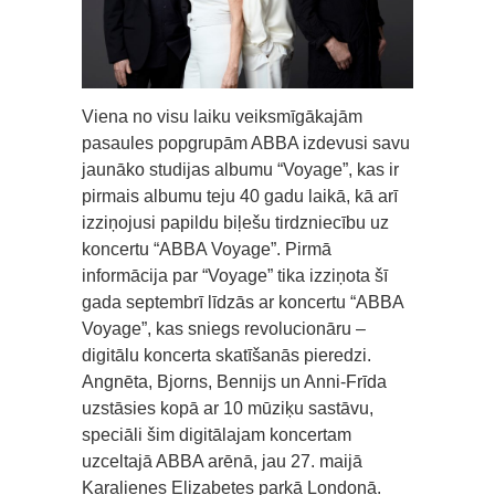
Viena no visu laiku veiksmīgākajām
pasaules popgrupām ABBA izdevusi savu
jaunāko studijas albumu “Voyage”, kas ir
pirmais albumu teju 40 gadu laikā, kā arī
izziņojusi papildu biļešu tirdzniecību uz
koncertu “ABBA Voyage”. Pirmā
informācija par “Voyage” tika izziņota šī
gada septembrī līdzās ar koncertu “ABBA
Voyage”, kas sniegs revolucionāru –
digitālu koncerta skatīšanās pieredzi.
Angnēta, Bjorns, Bennijs un Anni-Frīda
uzstāsies kopā ar 10 mūziķu sastāvu,
speciāli šim digitālajam koncertam
uzceltajā ABBA arēnā, jau 27. maijā
Karalienes Elizabetes parkā Londonā.