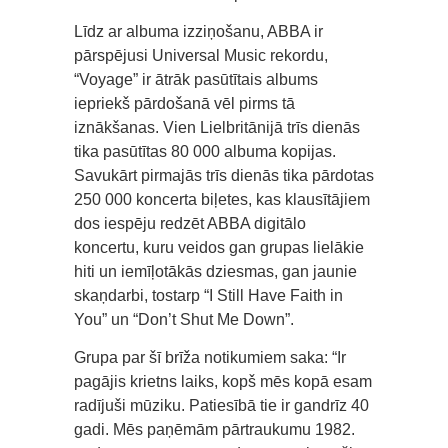
Līdz ar albuma izziņošanu, ABBA ir
pārspējusi Universal Music rekordu,
“Voyage” ir ātrāk pasūtītais albums
iepriekš pārdošanā vēl pirms tā
iznākšanas. Vien Lielbritānijā trīs dienās
tika pasūtītas 80 000 albuma kopijas.
Savukārt pirmajās trīs dienās tika pārdotas
250 000 koncerta biļetes, kas klausītājiem
dos iespēju redzēt ABBA digitālo
koncertu, kuru veidos gan grupas lielākie
hiti un iemīļotākās dziesmas, gan jaunie
skaņdarbi, tostarp “I Still Have Faith in
You” un “Don’t Shut Me Down”.
Grupa par šī brīža notikumiem saka: “Ir
pagājis krietns laiks, kopš mēs kopā esam
radījuši mūziku. Patiesībā tie ir gandrīz 40
gadi. Mēs paņēmām pārtraukumu 1982.