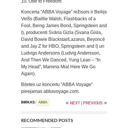
10. Ode to Freedom
Koncerta “ABBA Voyage” režisors ir Beilijs
Velšs (Baillie Walsh, Flashbacks of a
Fool, Being James Bond, Springsteen and
I), producenti Svāna Gizla (Svana Gisla,
David Bowie Blackstar/Lazarus, Beyoncé
and Jay Z for HBO, Springsteen and I) un
Ludvigs Andersons (Ludvig Andersson,
And Then We Danced, Yung Lean – “In
My Head”, Mamma Mia! Here We Go
Again).
Biļetes uz koncertu “ABBA Voyage”
pieejamas abbavoyage.com.
«
»
BIRKAS:
ABBA
NEXT
|
PREVIOUS
RECOMMENDED POSTS