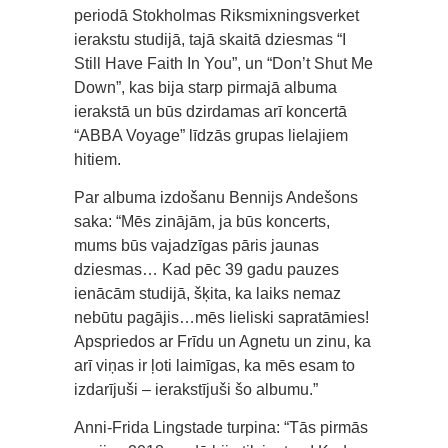
periodā Stokholmas Riksmixningsverket
ierakstu studijā, tajā skaitā dziesmas “I
Still Have Faith In You”, un “Don’t Shut Me
Down”, kas bija starp pirmajā albuma
ierakstā un būs dzirdamas arī koncertā
“ABBA Voyage” līdzās grupas lielajiem
hitiem.
Par albuma izdošanu Bennijs Andešons
saka: “Mēs zinājām, ja būs koncerts,
mums būs vajadzīgas pāris jaunas
dziesmas… Kad pēc 39 gadu pauzes
ienācām studijā, šķita, ka laiks nemaz
nebūtu pagājis…mēs lieliski sapratāmies!
Apspriedos ar Frīdu un Agnetu un zinu, ka
arī viņas ir ļoti laimīgas, ka mēs esam to
izdarījuši – ierakstījuši šo albumu.”
Anni-Frida Lingstade turpina: “Tās pirmās