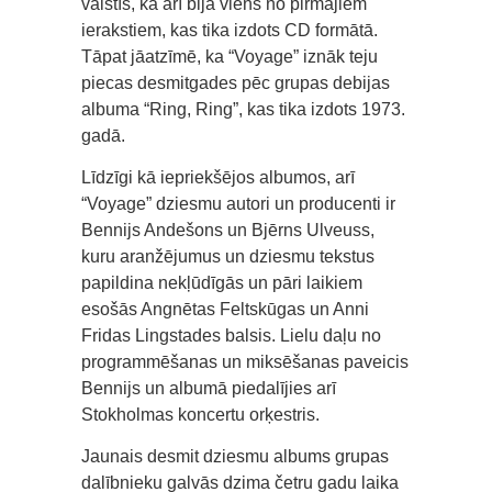
valstīs, kā arī bija viens no pirmajiem
ierakstiem, kas tika izdots CD formātā.
Tāpat jāatzīmē, ka “Voyage” iznāk teju
piecas desmitgades pēc grupas debijas
albuma “Ring, Ring”, kas tika izdots 1973.
gadā.
Līdzīgi kā iepriekšējos albumos, arī
“Voyage” dziesmu autori un producenti ir
Bennijs Andešons un Bjērns Ulveuss,
kuru aranžējumus un dziesmu tekstus
papildina nekļūdīgās un pāri laikiem
esošās Angnētas Feltskūgas un Anni
Fridas Lingstades balsis. Lielu daļu no
programmēšanas un miksēšanas paveicis
Bennijs un albumā piedalījies arī
Stokholmas koncertu orķestris.
Jaunais desmit dziesmu albums grupas
dalībnieku galvās dzima četru gadu laika