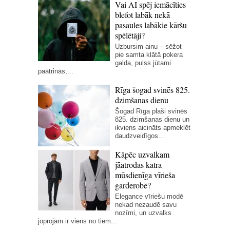
Vai AI spēj iemācīties
blefot labāk nekā
pasaules labākie kāršu
spēlētāji?
Uzbursim ainu – sēžot
pie samta klātā pokera
galda, pulss jūtami
paātrinās,...
Rīga šogad svinēs 825.
dzimšanas dienu
Šogad Rīga plaši svinēs
825. dzimšanas dienu un
ikviens aicināts apmeklēt
daudzveidīgos...
Kāpēc uzvalkam
jāatrodas katra
mūsdienīga vīrieša
garderobē?
Elegance vīriešu modē
nekad nezaudē savu
nozīmi, un uzvalks
joprojām ir viens no tiem...