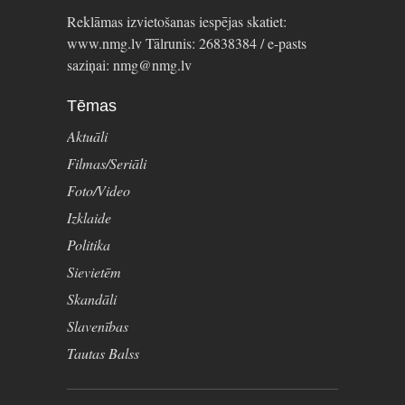
Reklāmas izvietošanas iespējas skatiet:
www.nmg.lv Tālrunis: 26838384 / e-pasts
saziņai: nmg@nmg.lv
Tēmas
Aktuāli
Filmas/Seriāli
Foto/Video
Izklaide
Politika
Sievietēm
Skandāli
Slavenības
Tautas Balss